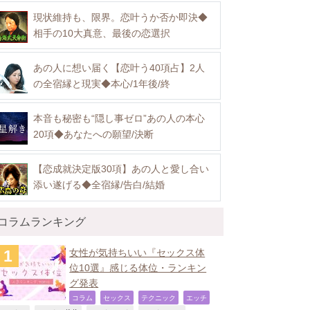
現状維持も、限界。恋叶うか否か即決◆
相手の10大真意、最後の恋選択
あの人に想い届く【恋叶う40項占】2人
の全宿縁と現実◆本心/1年後/終
本音も秘密も“隠し事ゼロ”あの人の本心
20項◆あなたへの願望/決断
【恋成就決定版30項】あの人と愛し合い
添い遂げる◆全宿縁/告白/結婚
コラムランキング
女性が気持ちいい『セックス体
位10選』感じる体位・ランキン
グ発表
,
,
,
,
コラム
セックス
テクニック
エッチ