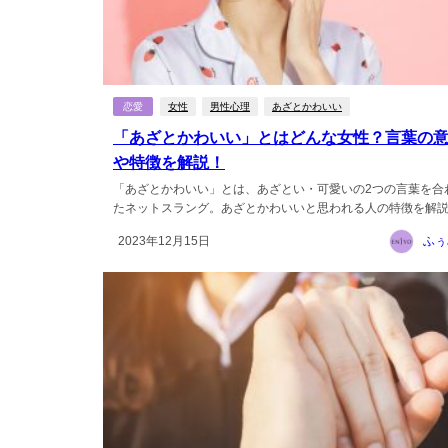
恋愛
女性
男性心理
あざとかわいい
「あざとかわいい」とはどんな女性？言葉の
や特徴を解説！
「あざとかわいい」とは、あざとい・可愛いの2つの言葉を合
たネットスラング。あざとかわいいと思われる人の特徴を解説..
2023年12月15日
ふぅ