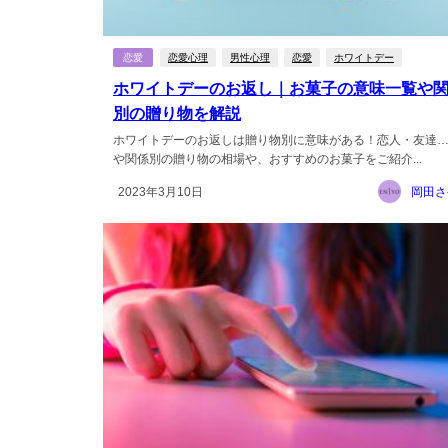
恋愛
恋愛心理
男性心理
恋愛
ホワイトデー
ホワイトデーのお返し｜お菓子の意味一覧や
別の贈り物を解説
ホワイトデーのお返しは贈り物別に意味がある！恋人・友達
や関係別の贈り物の相場や、おすすめのお菓子をご紹介...
2023年3月10日
岡田さ