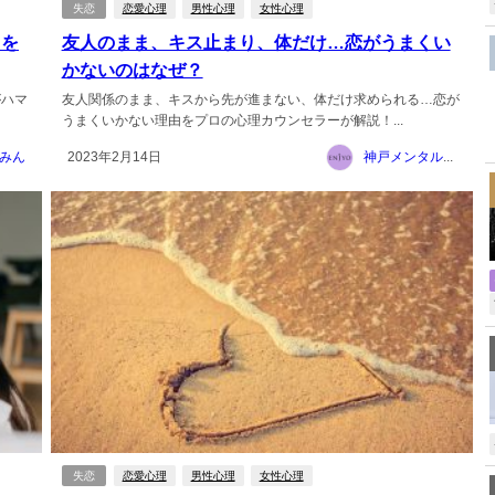
失恋
恋愛心理
男性心理
女性心理
力を
友人のまま、キス止まり、体だけ…恋がうまくい
かないのはなぜ？
がハマ
友人関係のまま、キスから先が進まない、体だけ求められる…恋が
うまくいかない理由をプロの心理カウンセラーが解説！...
,
みん
2023年2月14日
神戸メンタルサービス
失恋
恋愛心理
男性心理
女性心理