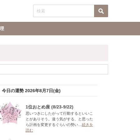
理
今日の運勢 2026年8月7日(金)
1位おとめ座 (8/23-9/22)
思いつきにしたがって行動するといいこ
とがありそう。違う気がする、と思った
ら計画を変更するぐらいの勢い…
続きを
読む