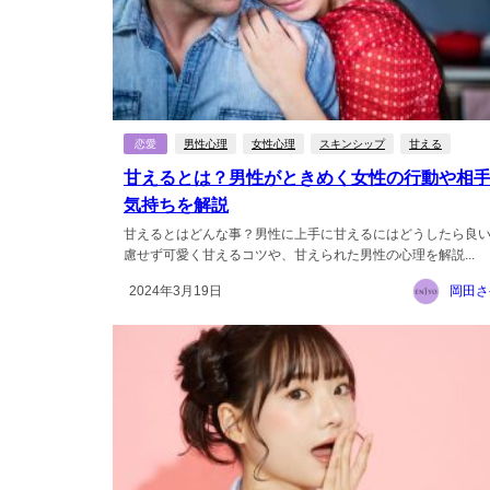
恋愛
男性心理
女性心理
スキンシップ
甘える
甘えるとは？男性がときめく女性の行動や相
気持ちを解説
甘えるとはどんな事？男性に上手に甘えるにはどうしたら良
慮せず可愛く甘えるコツや、甘えられた男性の心理を解説...
2024年3月19日
岡田さ