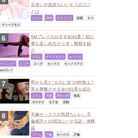
舌使いや気持ちいいキスのコツ
とは
,
,
,
,
コラム
恋愛
テクニック
恋愛
キス
,
,
ディープキス
SMプレイのおすすめ44選！初心
者も楽しめるやり方・種類を紹
介
,
,
,
コラム
ナイトライフ
セックス
,
,
,
,
,
テクニック
エッチ
エッチ
セックス
セックステク
,
smプレイ
男から見た“エロい女”の特徴は？
男を興奮させる女の仕草も紹介
,
,
,
,
コラム
恋愛
男性心理
色気
,
,
,
モテテク
モテ女
言動
不倫セックスが気持ちいい…不
倫相手とのSEXにハマる訳・体験
談
,
,
,
,
コラム
不倫
セックス
不倫