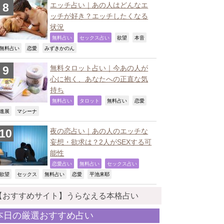
エッチ占い｜あの人はどんなエ
ッチが好き？エッチしたくなる
状況
,
,
,
,
無料占い
セックス占い
欲望
本音
,
,
,
無料占い
恋愛
みずきかのん
無料タロット占い｜今あの人が
心に抱く、あなたへの正直な気
持ち
,
,
,
,
無料占い
タロット
無料占い
恋愛
,
,
進展
マシーナ
夜の恋占い｜あの人のエッチな
妄想・欲求は？2人がSEXする可
能性
,
,
,
恋愛占い
無料占い
セックス占い
,
,
,
,
,
欲望
セックス
無料占い
恋愛
平池来耶
【おすすめサイト】うらなえる本格占い
本日の厳選おすすめ占い