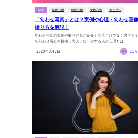
恋愛
恋愛心理
男性心理
女性心理
カップル
「匂わせ写真」とは？実例や心理・匂わせ画
撮り方を解説！
匂わせ写真の実例や撮り方をご紹介！女子だけでなく男子も？
で匂わせ写真を投稿し恋人アピールする人の心理とは...
2023年3月3日
ふぅ