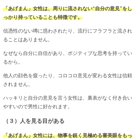
「あげまん」女性は、周りに流されない“自分の意見”をし
っかり持っていることも特徴です。
信憑性のない噂に惑わされたり、流行にフラフラと流され
ることはありません。
なぜなら自分に自信があり、ポジティブな思考を持ってい
るから。
他人の顔色を窺ったり、コロコロ意見が変わる女性は信頼
されません。
ハッキリと自分の意見を言う女性は、裏表がなく付き合い
やすいので男性に好かれます。
（３）人を見る目がある
「あげまん」女性には、物事を鋭く見極める審美眼をもっ