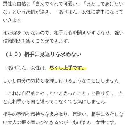
男性も自然と「喜んでくれて可愛い」「またしてあげたい
な」という感情が湧き、「あげまん」女性に夢中になって
いきます。
また噓をつかないので、相手も心を開きやすくなり、強い
信頼関係を築くことができます。
（１０）相手に見返りを求めない
「あげまん」女性は、
尽くし上手です。
しかし自分の気持ちを押し付けるようなことはしません。
「これは自発的にやりたいと思ったこと」と割り切り、た
とえ相手から何も返ってこなくても気にしません。
相手の事情や気持ちを汲み取り、気遣い、相手に依存しな
い大人の振る舞いができるのが「あげまん」女性です。