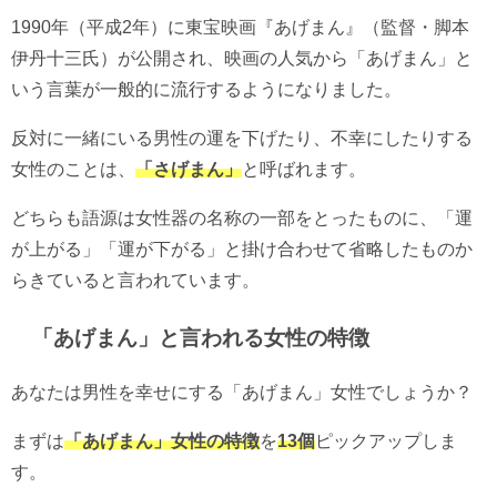
1990年（平成2年）に東宝映画『あげまん』（監督・脚本
伊丹十三氏）が公開され、映画の人気から「あげまん」と
いう言葉が一般的に流行するようになりました。
反対に一緒にいる男性の運を下げたり、不幸にしたりする
女性のことは、
「さげまん」
と呼ばれます。
どちらも語源は女性器の名称の一部をとったものに、「運
が上がる」「運が下がる」と掛け合わせて省略したものか
らきていると言われています。
「あげまん」と言われる女性の特徴
あなたは男性を幸せにする「あげまん」女性でしょうか？
まずは
「あげまん」女性の特徴
を
13個
ピックアップしま
す。