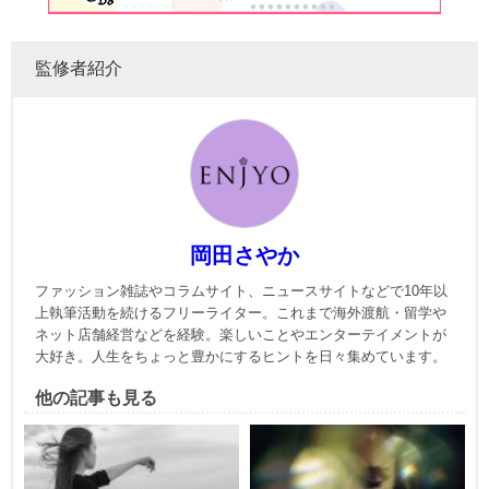
監修者紹介
岡田さやか
ファッション雑誌やコラムサイト、ニュースサイトなどで10年以
上執筆活動を続けるフリーライター。これまで海外渡航・留学や
ネット店舗経営などを経験。楽しいことやエンターテイメントが
大好き。人生をちょっと豊かにするヒントを日々集めています。
他の記事も見る