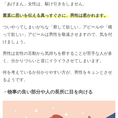
「あげまん」女性は、駆け引きをしません。
素直に思いを伝える真っすぐさに、男性は惹かれます。
ついやってしまいがちな「察して欲しい」アピールや「構
って欲しい」アピールは男性を敬遠させますので、気を付
けましょう。
男性は女性の言動から気持ちを察することが苦手な人が多
く、分かりづらいと逆にイライラさせてしまいます。
何を考えているか分かりやすい方が、男性をキュンとさせ
るようです。
・物事の良い部分や人の長所に目を向ける