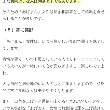
また
質問上手な人は聞き上手でもあります。
そのため「あげまん」女性は良き相談者として信頼を寄せ
られることが多いです。
（５）常に笑顔
「あげまん」女性は、いつも輝かしい笑顔で周りを魅了し
ています。
表情が硬く、いつも澄ましている人よりも、ニコニコして
いる人の方が一緒にいて心が安らぎますし、楽しいですよ
ね。
人は自然と居心地のいい人のもとに集まりますので、必然
的に常に笑顔な人はモテやすくなります。
また、口角を上げると運気が上がると言われているので、
いつも笑顔な「あげまん」女性は無意識に運を上げ続けて