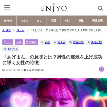
HOME
コラム
占い
恋愛
SEX
復縁
男性心理
TOP
コラム
「あげまん」の意味とは？男性の運気を上げ成功に導く女性の
特徴
コラム
恋愛
男の本音
女性
モテ女
恋愛心理
男性心理
あげまん
「あげまん」の意味とは？男性の運気を上げ成功
に導く女性の特徴
2022年11月5日
2023年3月15日