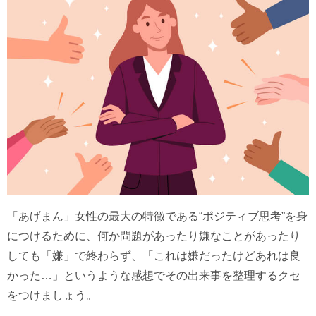
「あげまん」女性の最大の特徴である“ポジティブ思考”を身
につけるために、何か問題があったり嫌なことがあったり
しても「嫌」で終わらず、「これは嫌だったけどあれは良
かった…」というような感想でその出来事を整理するクセ
をつけましょう。