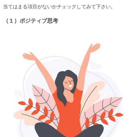
当てはまる項目がないかチェックしてみて下さい。
（１）ポジティブ思考