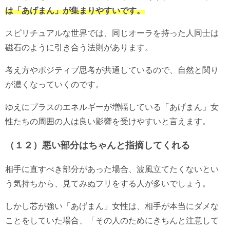
は「あげまん」が集まりやすいです。
スピリチュアルな世界では、同じオーラを持った人同士は
磁石のように引き合う法則があります。
考え方やポジティブ思考が共通しているので、自然と関り
が濃くなっていくのです。
ゆえにプラスのエネルギーが増幅している「あげまん」女
性たちの周囲の人は良い影響を受けやすいと言えます。
（１２）悪い部分はちゃんと指摘してくれる
相手に直すべき部分があった場合、波風立てたくないとい
う気持ちから、見てみぬフリをする人が多いでしょう。
しかし芯が強い「あげまん」女性は、相手が本当にダメな
ことをしていた場合、「その人のためにきちんと注意して