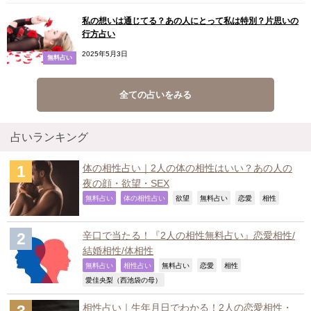
私の想いは通じてる？あの人にとって私は特別？片思いの
行方占い
2025年5月3日
無料占い
全ての占いをみる
占いランキング
体の相性占い｜2人の体の相性はいい？あの人の
夜の顔・欲望・SEX
,
,
,
,
,
,
無料占い
体の相性占い
欲望
無料占い
恋愛
相性
辛口で当たる！『2人の相性無料占い』恋愛相性/
結婚相性/体相性
,
,
,
,
,
無料占い
相性占い
無料占い
恋愛
相性
,
愛佳央梨（西池袋の母）
相性占い｜生年月日でわかる！2人の恋愛相性・