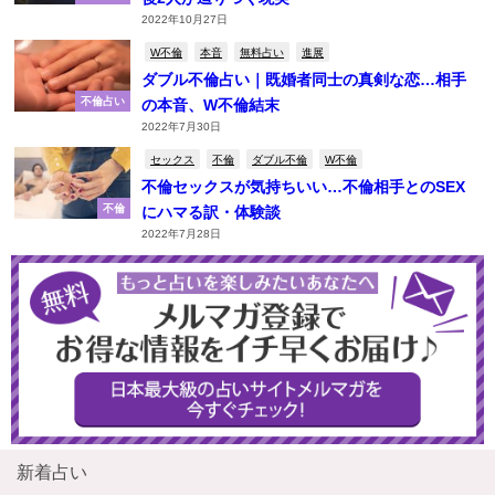
2022年10月27日
W不倫
本音
無料占い
進展
ダブル不倫占い｜既婚者同士の真剣な恋…相手
不倫占い
の本音、W不倫結末
2022年7月30日
セックス
不倫
ダブル不倫
W不倫
不倫セックスが気持ちいい…不倫相手とのSEX
不倫
にハマる訳・体験談
2022年7月28日
新着占い