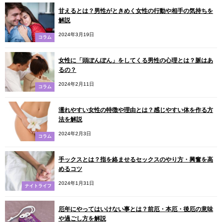
甘えるとは？男性がときめく女性の行動や相手の気持ちを
解説
2024年3月19日
コラム
女性に「頭ぽんぽん」をしてくる男性の心理とは？脈はあ
るの？
2024年2月11日
コラム
濡れやすい女性の特徴や理由とは？感じやすい体を作る方
法を解説
2024年2月3日
コラム
手ックスとは？指を絡ませるセックスのやり方・興奮を高
めるコツ
2024年1月31日
ナイトライフ
厄年にやってはいけない事とは？前厄・本厄・後厄の意味
や過ごし方を解説