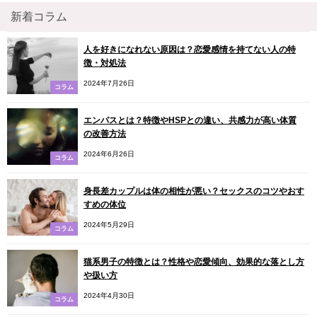
新着コラム
人を好きになれない原因は？恋愛感情を持てない人の特
徴・対処法
2024年7月26日
コラム
エンパスとは？特徴やHSPとの違い、共感力が高い体質
の改善方法
2024年6月26日
コラム
身長差カップルは体の相性が悪い？セックスのコツやおす
すめの体位
2024年5月29日
コラム
猫系男子の特徴とは？性格や恋愛傾向、効果的な落とし方
や扱い方
2024年4月30日
コラム