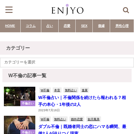
HOME
コラム
占い
恋愛
SEX
復縁
男性心理
カテゴリー
W不倫の記事一覧
W不倫
本音
無料占い
進展
W不倫占い｜不倫関係を続けたら報われる？相
不倫占い
手の本心・1年後の2人
2023年7月16日
W不倫
無料占い
婚外恋愛
如月鳳美
ダブル不倫｜既婚者同士の恋にハマる瞬間、最
不倫占い
後2人が辿りつく現実