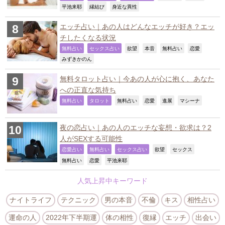
,
,
,
平池来耶
縁結び
身近な異性
エッチ占い｜あの人はどんなエッチが好き？エッ
チしたくなる状況
,
,
,
,
,
,
無料占い
セックス占い
欲望
本音
無料占い
恋愛
,
みずきかのん
無料タロット占い｜今あの人が心に抱く、あなた
への正直な気持ち
,
,
,
,
,
,
無料占い
タロット
無料占い
恋愛
進展
マシーナ
夜の恋占い｜あの人のエッチな妄想・欲求は？2
人がSEXする可能性
,
,
,
,
,
恋愛占い
無料占い
セックス占い
欲望
セックス
,
,
,
無料占い
恋愛
平池来耶
人気上昇中キーワード
ナイトライフ
テクニック
男の本音
不倫
キス
相性占い
運命の人
2022年下半期運
体の相性
復縁
エッチ
出会い