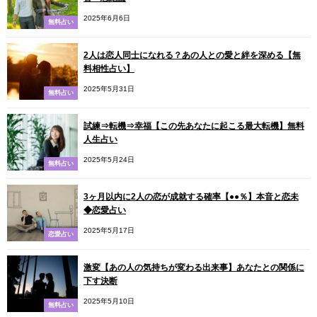
2025年6月6日
無料占い
2人は恋人同士になれる？あの人との愛と絆を深める【無
料相性占い】
2025年5月31日
無料占い
試練⇒転機⇒幸福【この先あなたに起こる最大転機】無料
人生占い
2025年5月24日
無料占い
3ヶ月以内に2人の恋が成就する確率【●●％】本音と恋未
◆恋愛占い
2025年5月17日
恋愛占い
激変【あの人の気持ちが変わる出来事】あなたとの関係に
下す決断
2025年5月10日
無料占い