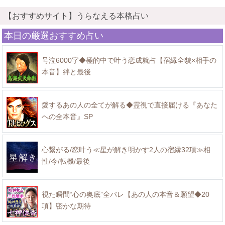
【おすすめサイト】うらなえる本格占い
本日の厳選おすすめ占い
号泣6000字◆極的中で叶う恋成就占【宿縁全貌×相手の
本音】絆と最後
愛するあの人の全てが解る◆霊視で直接届ける『あなた
への全本音』SP
心繋がる/恋叶う≪星が解き明かす2人の宿縁32項≫相
性/今/転機/最後
視た瞬間“心の奥底”全バレ【あの人の本音＆願望◆20
項】密かな期待