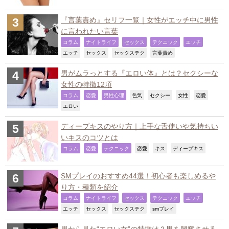
『言葉責め』セリフ一覧｜女性がエッチ中に男性
に言われたい言葉
,
,
,
,
,
コラム
ナイトライフ
セックス
テクニック
エッチ
,
,
,
,
エッチ
セックス
セックステク
言葉責め
男がムラっとする『エロい体』とは？セクシーな
女性の特徴12項
,
,
,
,
,
,
,
コラム
恋愛
男性心理
色気
セクシー
女性
恋愛
,
エロい
ディープキスのやり方｜上手な舌使いや気持ちい
いキスのコツとは
,
,
,
,
,
,
コラム
恋愛
テクニック
恋愛
キス
ディープキス
SMプレイのおすすめ44選！初心者も楽しめるや
り方・種類を紹介
,
,
,
,
,
コラム
ナイトライフ
セックス
テクニック
エッチ
,
,
,
,
エッチ
セックス
セックステク
smプレイ
男から見た“エロい女”の特徴は？男を興奮させる