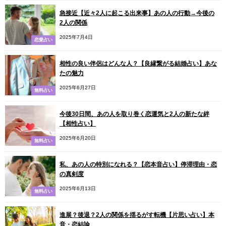
急接近【近々2人に起こる出来事】あの人の行動→今後の
2人の関係
2025年7月4日
恋愛占い
相性の良い伴侶はどんな人？【良縁繋がる結婚占い】あな
たの魅力
2025年6月27日
無料占い
今後30日間、あの人を取り巻く恋運気と2人の新たな絆
【相性占い】
2025年6月20日
無料占い
私、あの人の特別になれる？【恋本音占い】停滞理由・恋
の真剣度
2025年6月13日
無料占い
進展？後退？2人の関係を揺るがす転機【片思い占い】本
音・恋結論