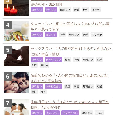
結婚相性・SEX相性
,
,
,
,
,
,
無料占い
相性占い
無料占い
恋愛
相性
スピカ
タロット占い｜相手の気持ちは？あの人は私の事
をどう思ってる？
,
,
,
,
,
,
無料占い
タロット
本音
無料占い
恋愛
マシーナ
セックス占い｜2人のSEX相性は？あの人があなた
に抱く本音・情欲
,
,
,
,
,
,
無料占い
セックス占い
欲望
本音
無料占い
恋愛
,
,
相性
スピカ
名前でわかる『2人の体の相性占い』あの人が好
きなHは？完全無料
,
,
,
,
,
,
無料占い
体の相性占い
欲望
本音
無料占い
恋愛
,
,
相性
月香
生年月日で占う『次あなたがSEXする人』相手の
特徴、2人の関係性
,
,
,
,
,
無料占い
出会い占い
セックス占い
無料占い
出会い