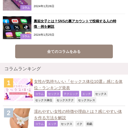
2024年1月26日
コラム
裏垢女子とは？SNSの裏アカウントで投稿する人の特
徴・例を解説
2024年1月25日
コラム
全てのコラムをみる
コラムランキング
女性が気持ちいい『セックス体位10選』感じる体
位・ランキング発表
,
,
,
,
,
コラム
セックス
テクニック
エッチ
セックス
,
,
,
セックス体位
セックステク
セックスレス
濡れやすい女性の特徴や理由とは？感じやすい体
を作る方法を解説
,
,
,
,
,
コラム
エッチ
セックス
イク
前戯