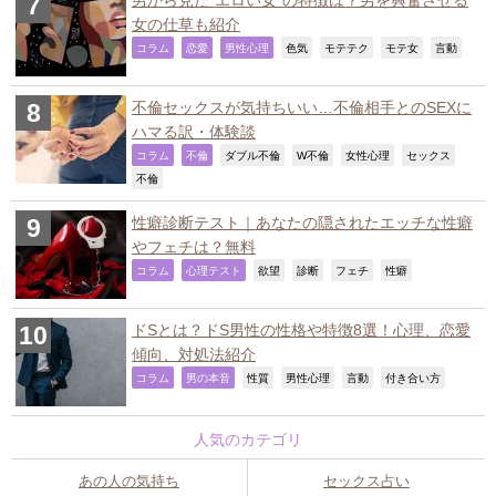
女の仕草も紹介
,
,
,
,
,
,
,
コラム
恋愛
男性心理
色気
モテテク
モテ女
言動
不倫セックスが気持ちいい…不倫相手とのSEXに
ハマる訳・体験談
,
,
,
,
,
,
コラム
不倫
ダブル不倫
W不倫
女性心理
セックス
,
不倫
性癖診断テスト｜あなたの隠されたエッチな性癖
やフェチは？無料
,
,
,
,
,
,
コラム
心理テスト
欲望
診断
フェチ
性癖
ドSとは？ドS男性の性格や特徴8選！心理、恋愛
傾向、対処法紹介
,
,
,
,
,
,
コラム
男の本音
性質
男性心理
言動
付き合い方
人気のカテゴリ
あの人の気持ち
セックス占い