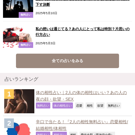
下す決断
2025年5月10日
無料占い
私の想いは通じてる？あの人にとって私は特別？片思いの
行方占い
2025年5月3日
無料占い
全ての占いをみる
占いランキング
体の相性占い｜2人の体の相性はいい？あの人の
夜の顔・欲望・SEX
,
,
,
,
,
,
無料占い
体の相性占い
恋愛
相性
欲望
無料占い
辛口で当たる！『2人の相性無料占い』恋愛相性/
結婚相性/体相性
無料占い
相性占い
相性
愛佳央梨（西池袋の母）