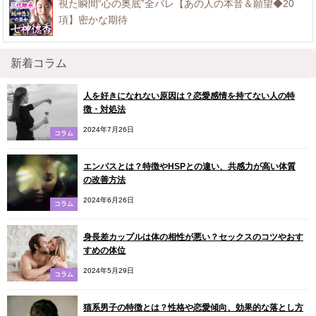
視た瞬間“心の奥底”全バレ【あの人の本音＆願望◆20
項】密かな期待
新着コラム
人を好きになれない原因は？恋愛感情を持てない人の特
徴・対処法
2024年7月26日
コラム
エンパスとは？特徴やHSPとの違い、共感力が高い体質
の改善方法
2024年6月26日
コラム
身長差カップルは体の相性が悪い？セックスのコツやおす
すめの体位
2024年5月29日
コラム
猫系男子の特徴とは？性格や恋愛傾向、効果的な落とし方