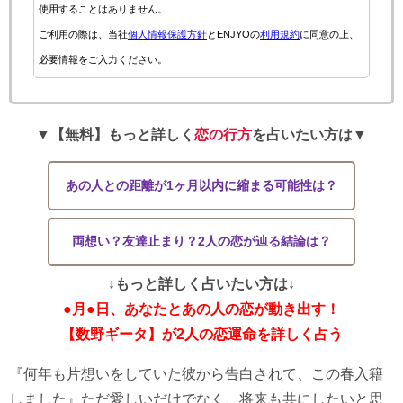
使用することはありません。
ご利用の際は、当社
個人情報保護方針
とENJYOの
利用規約
に同意の上、
必要情報をご入力ください。
▼【無料】もっと詳しく
恋の行方
を占いたい方は▼
あの人との距離が1ヶ月以内に縮まる可能性は？
両想い？友達止まり？2人の恋が辿る結論は？
↓もっと詳しく占いたい方は↓
●月●日、あなたとあの人の恋が動き出す！
【数野ギータ】が2人の恋運命を詳しく占う
『何年も片想いをしていた彼から告白されて、この春入籍
しました』ただ愛しいだけでなく、将来も共にしたいと思