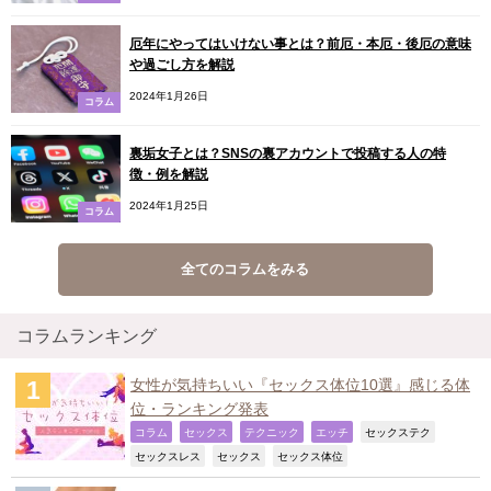
厄年にやってはいけない事とは？前厄・本厄・後厄の意味
や過ごし方を解説
2024年1月26日
コラム
裏垢女子とは？SNSの裏アカウントで投稿する人の特
徴・例を解説
2024年1月25日
コラム
全てのコラムをみる
コラムランキング
女性が気持ちいい『セックス体位10選』感じる体
位・ランキング発表
,
,
,
,
,
コラム
セックス
テクニック
エッチ
セックステク
,
,
,
セックスレス
セックス
セックス体位