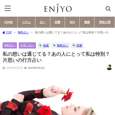
HOME
コラム
占い
恋愛
SEX
復縁
男性心理
TOP
無料占い
私の想いは通じてる？あの人にとって私は特別？片思いの行
方占い
無料占い
片思い占い
進展
無料占い
恋愛
私の想いは通じてる？あの人にとって私は特別？
片思いの行方占い
2025年5月3日
2025年5月2日