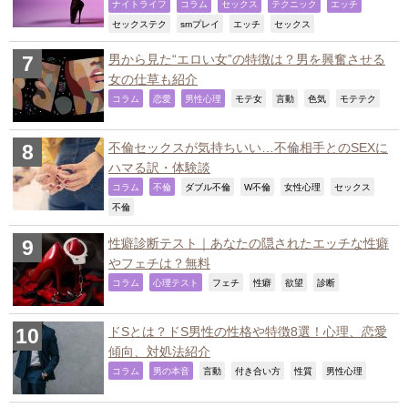
,
,
,
,
,
ナイトライフ
コラム
セックス
テクニック
エッチ
,
,
,
,
セックステク
smプレイ
エッチ
セックス
男から見た“エロい女”の特徴は？男を興奮させる
女の仕草も紹介
,
,
,
,
,
,
,
コラム
恋愛
男性心理
モテ女
言動
色気
モテテク
不倫セックスが気持ちいい…不倫相手とのSEXに
ハマる訳・体験談
,
,
,
,
,
,
コラム
不倫
ダブル不倫
W不倫
女性心理
セックス
,
不倫
性癖診断テスト｜あなたの隠されたエッチな性癖
やフェチは？無料
,
,
,
,
,
,
コラム
心理テスト
フェチ
性癖
欲望
診断
ドSとは？ドS男性の性格や特徴8選！心理、恋愛
傾向、対処法紹介
,
,
,
,
,
,
コラム
男の本音
言動
付き合い方
性質
男性心理