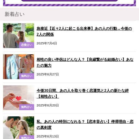
新着占い
急接近【近々2人に起こる出来事】あの人の行動→今後の
2人の関係
2025年7月4日
恋愛占い
相性の良い伴侶はどんな人？【良縁繋がる結婚占い】あな
たの魅力
2025年6月27日
無料占い
今後30日間、あの人を取り巻く恋運気と2人の新たな絆
【相性占い】
2025年6月20日
無料占い
私、あの人の特別になれる？【恋本音占い】停滞理由・恋
の真剣度
2025年6月13日
無料占い