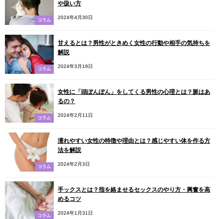
や扱い方
2024年4月30日
コラム
甘えるとは？男性がときめく女性の行動や相手の気持ちを
解説
2024年3月19日
コラム
女性に「頭ぽんぽん」をしてくる男性の心理とは？脈はあ
るの？
2024年2月11日
コラム
濡れやすい女性の特徴や理由とは？感じやすい体を作る方
法を解説
2024年2月3日
コラム
手ックスとは？指を絡ませるセックスのやり方・興奮を高
めるコツ
2024年1月31日
コラム