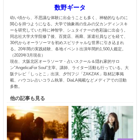
数野ギータ
幼い頃から、不思議な体験に出会うことも多く、神秘的なものに
関心を持つようになる。大学で抽象画の生みの父カンディンスキ
ーを研究していた時に神智学、シュタイナーの色彩論に出会う。
同志社大学大学院修了後、百貨店、画廊、派遣社員などを経て、
30代からオーラソーマを初めスピリチャルな世界に引き込まれ
る。20年間の実践経験、各地イベント出演年間約1,500人鑑定。
（2020年3月現在）
現在、大阪北区オーラソーマ・占いスクール＆隠れ家的サロ
ン"AngelicaFor Soul”主宰。講師、ライター活動も行っている。大
阪テレビ「しっとこ」出演、夕刊フジ「ZAKZAK」取材記事掲
載、ハウコレ占いコラム執筆、DiaLA掲載などメディアでの活動
多数。
他の記事も見る