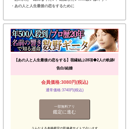
・あの人と人生最後の恋をするために
【あの人と人生最後の恋をする】宿縁結ぶ28項◆2人の軌跡/
告白/結婚
会員価格:3080円(税込)
通常価格:3740円(税込)
一部無料アリ
鑑定に進む
うらなえる本格鑑定の監修者サイトで占います