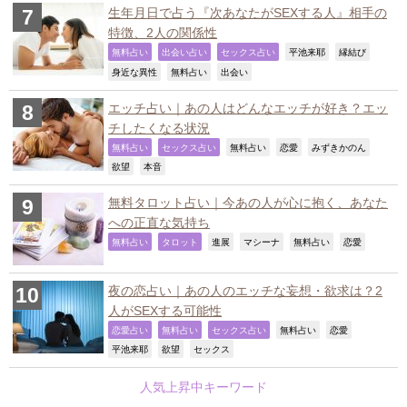
生年月日で占う『次あなたがSEXする人』相手の
特徴、2人の関係性
,
,
,
,
,
無料占い
出会い占い
セックス占い
平池来耶
縁結び
,
,
,
身近な異性
無料占い
出会い
エッチ占い｜あの人はどんなエッチが好き？エッ
チしたくなる状況
,
,
,
,
,
無料占い
セックス占い
無料占い
恋愛
みずきかのん
,
,
欲望
本音
無料タロット占い｜今あの人が心に抱く、あなた
への正直な気持ち
,
,
,
,
,
,
無料占い
タロット
進展
マシーナ
無料占い
恋愛
夜の恋占い｜あの人のエッチな妄想・欲求は？2
人がSEXする可能性
,
,
,
,
,
恋愛占い
無料占い
セックス占い
無料占い
恋愛
,
,
,
平池来耶
欲望
セックス
人気上昇中キーワード