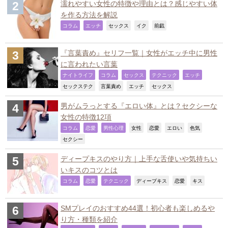
濡れやすい女性の特徴や理由とは？感じやすい体
を作る方法を解説
,
,
,
,
,
コラム
エッチ
セックス
イク
前戯
『言葉責め』セリフ一覧｜女性がエッチ中に男性
に言われたい言葉
,
,
,
,
,
ナイトライフ
コラム
セックス
テクニック
エッチ
,
,
,
,
セックステク
言葉責め
エッチ
セックス
男がムラっとする『エロい体』とは？セクシーな
女性の特徴12項
,
,
,
,
,
,
,
コラム
恋愛
男性心理
女性
恋愛
エロい
色気
,
セクシー
ディープキスのやり方｜上手な舌使いや気持ちい
いキスのコツとは
,
,
,
,
,
,
コラム
恋愛
テクニック
ディープキス
恋愛
キス
SMプレイのおすすめ44選！初心者も楽しめるや
り方・種類を紹介