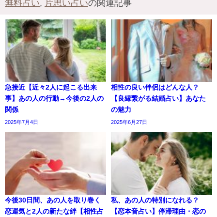
無料占い
,
片思い占い
の関連記事
急接近【近々2人に起こる出来
相性の良い伴侶はどんな人？
事】あの人の行動→今後の2人の
【良縁繋がる結婚占い】あなた
関係
の魅力
2025年7月4日
2025年6月27日
今後30日間、あの人を取り巻く
私、あの人の特別になれる？
恋運気と2人の新たな絆【相性占
【恋本音占い】停滞理由・恋の