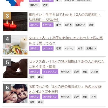
,
,
,
,
,
,
無料占い
恋愛
相性占い｜生年月日でわかる！2人の恋愛相性・
結婚相性・SEX相性
,
,
,
,
,
,
無料占い
相性占い
相性
スピカ
無料占い
恋愛
タロット占い｜相手の気持ちは？あの人は私の事
をどう思ってる？
,
,
,
,
,
,
無料占い
タロット
恋愛
マシーナ
本音
無料占い
セックス占い｜2人のSEX相性は？あの人があなた
に抱く本音・情欲
,
,
,
,
,
,
無料占い
セックス占い
無料占い
恋愛
相性
スピカ
,
,
欲望
本音
名前でわかる『2人の体の相性占い』あの人が好
きなHは？完全無料
,
,
,
,
,
,
無料占い
体の相性占い
無料占い
恋愛
相性
月香
,
,
欲望
本音