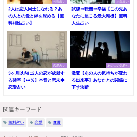
相性占い
人生占い
2人は恋人同士になれる？あ
試練⇒転機⇒幸福【この先あ
の人との愛と絆を深める【無
なたに起こる最大転機】無料
料相性占い】
人生占い
恋愛占い
あの人の気持ち
3ヶ月以内に2人の恋が成就す
激変【あの人の気持ちが変わ
る確率【●●％】本音と恋未◆
る出来事】あなたとの関係に
恋愛占い
下す決断
関連キーワード
無料占い
恋愛
進展