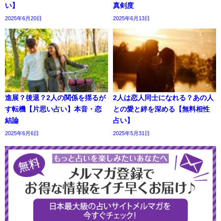
い】
真剣度
2025年6月20日
2025年6月13日
進展？後退？2人の関係を揺るが
2人は恋人同士になれる？あの人
す転機【片思い占い】本音・恋
との愛と絆を深める【無料相性
結論
占い】
2025年6月6日
2025年5月31日