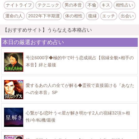
ナイトライフ
テクニック
男の本音
不倫
キス
相性占い
運命の人
2022年下半期運
体の相性
復縁
エッチ
出会い
【おすすめサイト】うらなえる本格占い
本日の厳選おすすめ占い
号泣6000字◆極的中で叶う恋成就占【宿縁全貌×相手の
本音】絆と最後
愛するあの人の全てが解る◆霊視で直接届ける『あなた
への全本音』SP
心繋がる/恋叶う≪星が解き明かす2人の宿縁32項≫相
性/今/転機/最後