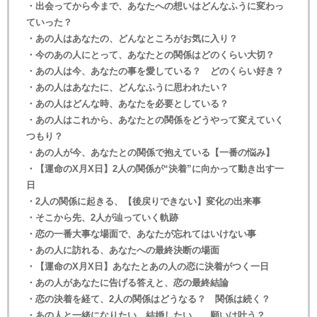
・出会ってから今まで、あなたへの想いはどんなふうに変わっ
ていった？
・あの人はあなたの、どんなところがお気に入り？
・今のあの人にとって、あなたとの関係はどのくらい大切？
・あの人は今、あなたの事を愛している？ どのくらい好き？
・あの人はあなたに、どんなふうに思われたい？
・あの人はどんな時、あなたを必要としている？
・あの人はこれから、あなたとの関係をどうやって変えていく
つもり？
・あの人が今、あなたとの関係で抱えている【一番の悩み】
・【運命のX月X日】2人の関係が“決着”に向かって動き出す一
日
・2人の関係に起きる、【後戻りできない】変化の出来事
・そこから先、2人が辿っていく軌跡
・恋の一番大事な場面で、あなたが忘れてはいけない事
・あの人に訪れる、あなたへの最終決断の場面
・【運命のX月X日】あなたとあの人の恋に決着がつく一日
・あの人があなたに告げる答えと、恋の最終結論
・恋の決着を経て、2人の関係はどうなる？ 関係は続く？
・あの人と一緒になりたい、結婚したい……願いは叶う？