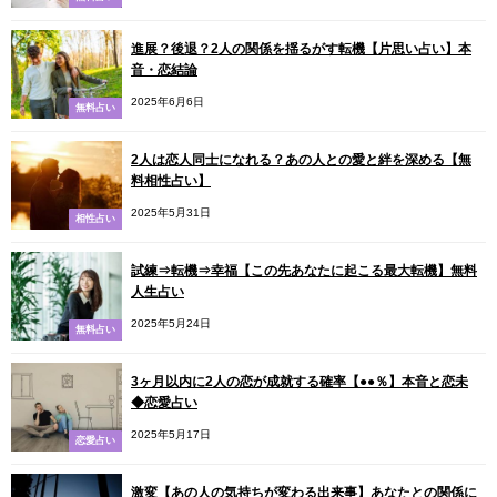
進展？後退？2人の関係を揺るがす転機【片思い占い】本
音・恋結論
2025年6月6日
無料占い
2人は恋人同士になれる？あの人との愛と絆を深める【無
料相性占い】
2025年5月31日
相性占い
試練⇒転機⇒幸福【この先あなたに起こる最大転機】無料
人生占い
2025年5月24日
無料占い
3ヶ月以内に2人の恋が成就する確率【●●％】本音と恋未
◆恋愛占い
2025年5月17日
恋愛占い
激変【あの人の気持ちが変わる出来事】あなたとの関係に