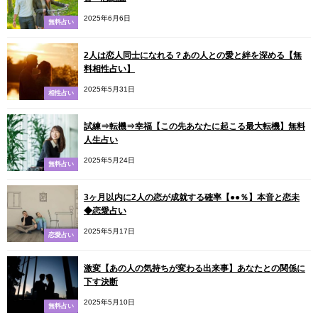
2025年6月6日
無料占い
2人は恋人同士になれる？あの人との愛と絆を深める【無
料相性占い】
2025年5月31日
相性占い
試練⇒転機⇒幸福【この先あなたに起こる最大転機】無料
人生占い
2025年5月24日
無料占い
3ヶ月以内に2人の恋が成就する確率【●●％】本音と恋未
◆恋愛占い
2025年5月17日
恋愛占い
激変【あの人の気持ちが変わる出来事】あなたとの関係に
下す決断
2025年5月10日
無料占い