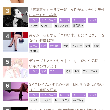
『言葉責め』セリフ一覧｜女性がエッチ中に男性
に言われたい言葉
,
,
,
,
,
コラム
ナイトライフ
セックス
テクニック
エッチ
,
,
,
,
エッチ
セックス
セックステク
言葉責め
男がムラっとする『エロい体』とは？セクシーな
女性の特徴12項
,
,
,
,
,
,
,
コラム
恋愛
男性心理
色気
セクシー
女性
恋愛
,
エロい
ディープキスのやり方｜上手な舌使いや気持ちい
いキスのコツとは
,
,
,
,
,
,
コラム
恋愛
テクニック
恋愛
キス
ディープキス
SMプレイのおすすめ44選！初心者も楽しめるや
り方・種類を紹介
,
,
,
,
,
コラム
ナイトライフ
セックス
テクニック
エッチ
,
,
,
,
エッチ
セックス
セックステク
smプレイ
男から見た“エロい女”の特徴は？男を興奮させる