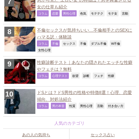
女の仕草も紹介
,
,
,
,
,
,
,
コラム
恋愛
男性心理
色気
モテテク
モテ女
言動
不倫セックスが気持ちいい…不倫相手とのSEXに
ハマる訳・体験談
,
,
,
,
,
,
コラム
不倫
セックス
不倫
ダブル不倫
W不倫
,
女性心理
性癖診断テスト｜あなたの隠されたエッチな性癖
やフェチは？無料
,
,
,
,
,
,
コラム
心理テスト
欲望
診断
フェチ
性癖
ドSとは？ドS男性の性格や特徴8選！心理、恋愛
傾向、対処法紹介
,
,
,
,
,
,
コラム
男の本音
性質
男性心理
言動
付き合い方
人気のカテゴリ
あの人の気持ち
セックス占い