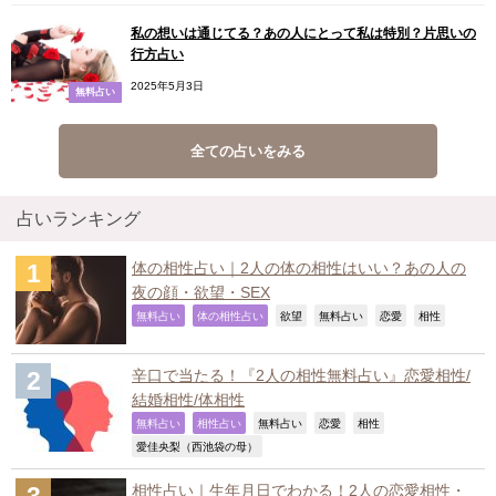
私の想いは通じてる？あの人にとって私は特別？片思いの
行方占い
2025年5月3日
無料占い
全ての占いをみる
占いランキング
体の相性占い｜2人の体の相性はいい？あの人の
夜の顔・欲望・SEX
,
,
,
,
,
,
無料占い
体の相性占い
欲望
無料占い
恋愛
相性
辛口で当たる！『2人の相性無料占い』恋愛相性/
結婚相性/体相性
,
,
,
,
,
無料占い
相性占い
無料占い
恋愛
相性
,
愛佳央梨（西池袋の母）
相性占い｜生年月日でわかる！2人の恋愛相性・