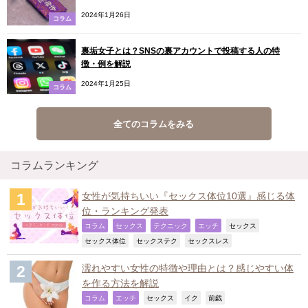
2024年1月26日
コラム
裏垢女子とは？SNSの裏アカウントで投稿する人の特
徴・例を解説
2024年1月25日
コラム
全てのコラムをみる
コラムランキング
女性が気持ちいい『セックス体位10選』感じる体
位・ランキング発表
,
,
,
,
,
コラム
セックス
テクニック
エッチ
セックス
,
,
,
セックス体位
セックステク
セックスレス
濡れやすい女性の特徴や理由とは？感じやすい体
を作る方法を解説
,
,
,
,
,
コラム
エッチ
セックス
イク
前戯