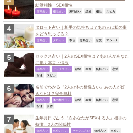
結婚相性・SEX相性
,
,
,
,
,
,
無料占い
相性占い
無料占い
恋愛
相性
スピカ
タロット占い｜相手の気持ちは？あの人は私の事
をどう思ってる？
,
,
,
,
,
,
無料占い
タロット
本音
無料占い
恋愛
マシーナ
セックス占い｜2人のSEX相性は？あの人があなた
に抱く本音・情欲
,
,
,
,
,
,
無料占い
セックス占い
欲望
本音
無料占い
恋愛
,
,
相性
スピカ
名前でわかる『2人の体の相性占い』あの人が好
きなHは？完全無料
,
,
,
,
,
,
無料占い
体の相性占い
欲望
本音
無料占い
恋愛
,
,
相性
月香
生年月日で占う『次あなたがSEXする人』相手の
特徴、2人の関係性
,
,
,
,
,
無料占い
出会い占い
セックス占い
無料占い
出会い