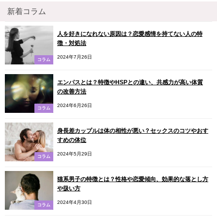
新着コラム
人を好きになれない原因は？恋愛感情を持てない人の特
徴・対処法
2024年7月26日
コラム
エンパスとは？特徴やHSPとの違い、共感力が高い体質
の改善方法
2024年6月26日
コラム
身長差カップルは体の相性が悪い？セックスのコツやおす
すめの体位
2024年5月29日
コラム
猫系男子の特徴とは？性格や恋愛傾向、効果的な落とし方
や扱い方
2024年4月30日
コラム