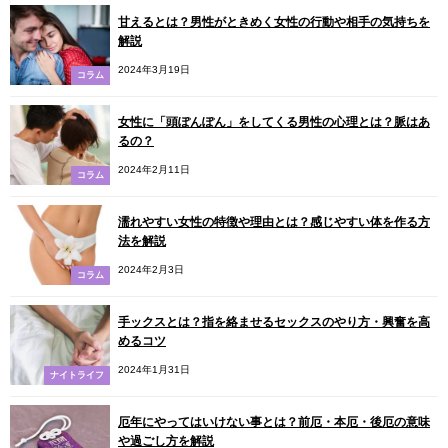
甘えるとは？男性がときめく女性の行動や相手の気持ちを
解説
2024年3月19日
コラム
女性に「頭ぽんぽん」をしてくる男性の心理とは？脈はあ
るの？
2024年2月11日
コラム
濡れやすい女性の特徴や理由とは？感じやすい体を作る方
法を解説
2024年2月3日
コラム
手ックスとは？指を絡ませるセックスのやり方・興奮を高
めるコツ
2024年1月31日
ナイトライフ
厄年にやってはいけない事とは？前厄・本厄・後厄の意味
や過ごし方を解説