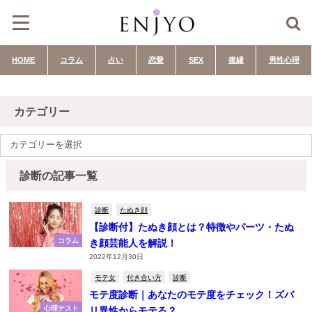
HOME
コラム
占い
恋愛
SEX
復縁
男性心理
カテゴリー
診断の記事一覧
診断
たぬき顔
【診断付】たぬき顔とは？特徴やパーツ・たぬ
コラム
き顔芸能人を解説！
2022年12月30日
モテ女
付き合い方
診断
モテ度診断｜あなたのモテ度をチェック！ズバ
心理テスト
リ異性からモテる？