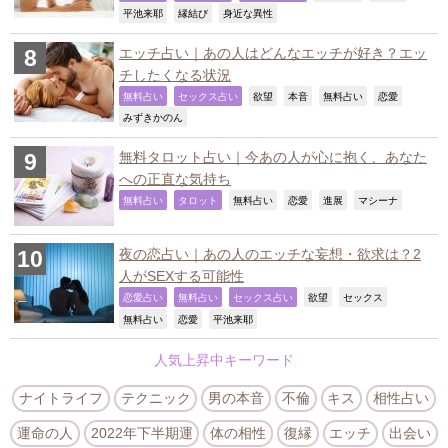
,
,
,
平池来耶
縁結び
身近な異性
エッチ占い｜あの人はどんなエッチが好き？エッ
チしたくなる状況
,
,
,
,
,
,
無料占い
セックス占い
欲望
本音
無料占い
恋愛
,
みずきかのん
無料タロット占い｜今あの人が心に抱く、あなた
への正直な気持ち
,
,
,
,
,
,
無料占い
タロット
無料占い
恋愛
進展
マシーナ
夜の恋占い｜あの人のエッチな妄想・欲求は？2
人がSEXする可能性
,
,
,
,
,
恋愛占い
無料占い
セックス占い
欲望
セックス
,
,
,
無料占い
恋愛
平池来耶
人気上昇中キーワード
ナイトライフ
テクニック
男の本音
不倫
キス
相性占い
運命の人
2022年下半期運
体の相性
復縁
エッチ
出会い