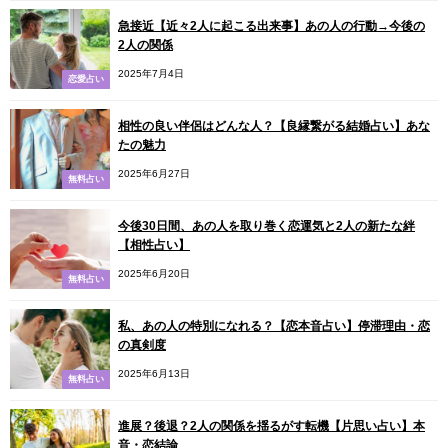
急接近【近々2人に起こる出来事】あの人の行動→今後の
2人の関係
2025年7月4日
恋愛占い
相性の良い伴侶はどんな人？【良縁繋がる結婚占い】あな
たの魅力
2025年6月27日
無料占い
今後30日間、あの人を取り巻く恋運気と2人の新たな絆
【相性占い】
2025年6月20日
無料占い
私、あの人の特別になれる？【恋本音占い】停滞理由・恋
の真剣度
2025年6月13日
無料占い
進展？後退？2人の関係を揺るがす転機【片思い占い】本
音・恋結論