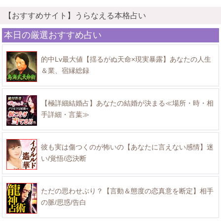
【おすすめサイト】うらなえる本格占い
本日の厳選おすすめ占い
的中Lv最大値【揺るがぬ天命×現実暴露】あなたの人生
＆業、宿縁総録
【極詳細結婚占】あなたの結婚が決まる≪場所・時・相
手詳細・言葉≫
彼も実は傷つくのが怖いの【あなたに言えない感情】迷
い/覚悟/恋決断
ただの思わせぶり？【言動＆態度の恋真意を断定】相手
の脈/思惑/告白