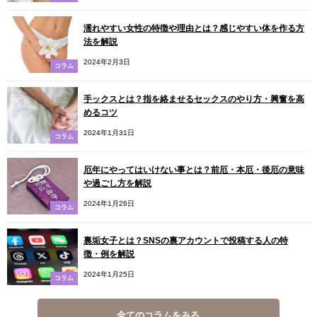
濡れやすい女性の特徴や理由とは？感じやすい体を作る方
法を解説
2024年2月3日
コラム
手ックスとは？指を絡ませるセックスのやり方・興奮を高
めるコツ
2024年1月31日
コラム
厄年にやってはいけない事とは？前厄・本厄・後厄の意味
や過ごし方を解説
2024年1月26日
コラム
裏垢女子とは？SNSの裏アカウントで投稿する人の特
徴・例を解説
2024年1月25日
コラム
全てのコラムをみる