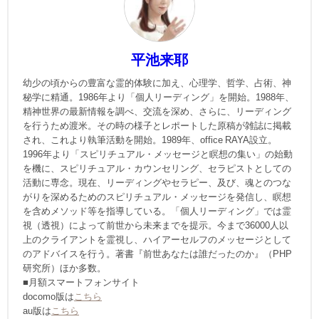
平池来耶
幼少の頃からの豊富な霊的体験に加え、心理学、哲学、占術、神
秘学に精通。1986年より「個人リーディング」を開始。1988年、
精神世界の最新情報を調べ、交流を深め、さらに、リーディング
を行うため渡米。その時の様子とレポートした原稿が雑誌に掲載
され、これより執筆活動を開始。1989年、office RAYA設立。
1996年より「スピリチュアル・メッセージと瞑想の集い」の始動
を機に、スピリチュアル・カウンセリング、セラピストとしての
活動に専念。現在、リーディングやセラピー、及び、魂とのつな
がりを深めるためのスピリチュアル・メッセージを発信し、瞑想
を含めメソッド等を指導している。「個人リーディング」では霊
視（透視）によって前世から未来までを提示。今まで36000人以
上のクライアントを霊視し、ハイアーセルフのメッセージとして
のアドバイスを行う。著書『前世あなたは誰だったのか』（PHP
研究所）ほか多数。
■月額スマートフォンサイト
docomo版は
こちら
au版は
こちら