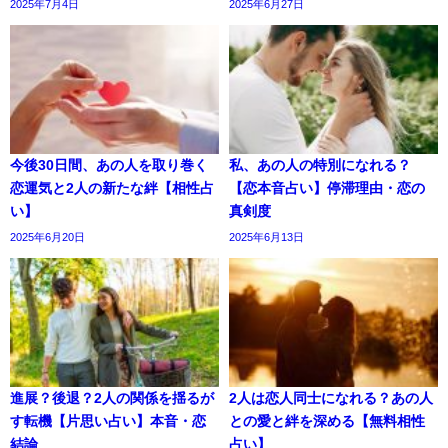
2025年7月4日
2025年6月27日
今後30日間、あの人を取り巻く
私、あの人の特別になれる？
恋運気と2人の新たな絆【相性占
【恋本音占い】停滞理由・恋の
い】
真剣度
2025年6月20日
2025年6月13日
進展？後退？2人の関係を揺るが
2人は恋人同士になれる？あの人
す転機【片思い占い】本音・恋
との愛と絆を深める【無料相性
結論
占い】