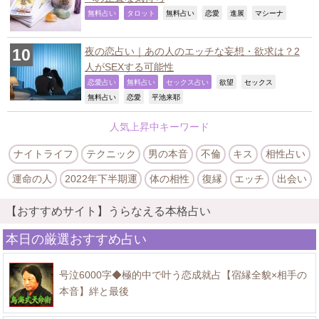
,
,
,
,
,
,
無料占い
タロット
無料占い
恋愛
進展
マシーナ
夜の恋占い｜あの人のエッチな妄想・欲求は？2
人がSEXする可能性
,
,
,
,
,
恋愛占い
無料占い
セックス占い
欲望
セックス
,
,
,
無料占い
恋愛
平池来耶
人気上昇中キーワード
ナイトライフ
テクニック
男の本音
不倫
キス
相性占い
運命の人
2022年下半期運
体の相性
復縁
エッチ
出会い
【おすすめサイト】うらなえる本格占い
本日の厳選おすすめ占い
号泣6000字◆極的中で叶う恋成就占【宿縁全貌×相手の
本音】絆と最後