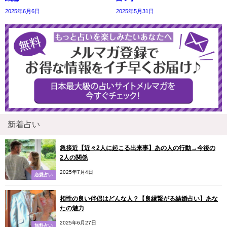
2025年6月6日
2025年5月31日
新着占い
急接近【近々2人に起こる出来事】あの人の行動→今後の
2人の関係
2025年7月4日
恋愛占い
相性の良い伴侶はどんな人？【良縁繋がる結婚占い】あな
たの魅力
2025年6月27日
無料占い