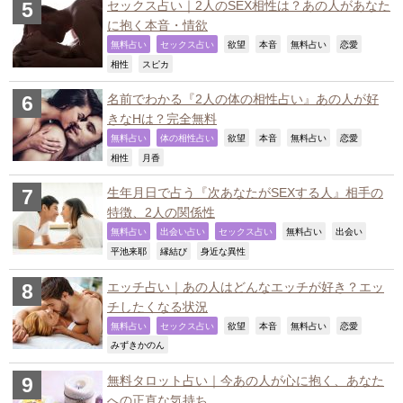
セックス占い｜2人のSEX相性は？あの人があなた
に抱く本音・情欲
,
,
,
,
,
,
無料占い
セックス占い
欲望
本音
無料占い
恋愛
,
,
相性
スピカ
名前でわかる『2人の体の相性占い』あの人が好
きなHは？完全無料
,
,
,
,
,
,
無料占い
体の相性占い
欲望
本音
無料占い
恋愛
,
,
相性
月香
生年月日で占う『次あなたがSEXする人』相手の
特徴、2人の関係性
,
,
,
,
,
無料占い
出会い占い
セックス占い
無料占い
出会い
,
,
,
平池来耶
縁結び
身近な異性
エッチ占い｜あの人はどんなエッチが好き？エッ
チしたくなる状況
,
,
,
,
,
,
無料占い
セックス占い
欲望
本音
無料占い
恋愛
,
みずきかのん
無料タロット占い｜今あの人が心に抱く、あなた
への正直な気持ち