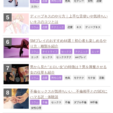
,
,
,
,
,
,
,
コラム
恋愛
男性心理
色気
セクシー
女性
恋愛
,
エロい
ディープキスのやり方｜上手な舌使いや気持ちい
いキスのコツとは
,
,
,
,
,
,
コラム
恋愛
テクニック
恋愛
キス
ディープキス
SMプレイのおすすめ44選！初心者も楽しめるや
り方・種類を紹介
,
,
,
,
,
コラム
ナイトライフ
セックス
テクニック
エッチ
,
,
,
,
エッチ
セックス
セックステク
smプレイ
男から見た“エロい女”の特徴は？男を興奮させる
女の仕草も紹介
,
,
,
,
,
,
,
コラム
恋愛
男性心理
色気
モテテク
モテ女
言動
不倫セックスが気持ちいい…不倫相手とのSEXに
ハマる訳・体験談
,
,
,
,
,
,
コラム
不倫
セックス
不倫
ダブル不倫
W不倫
,
女性心理