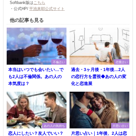
Softbank版は
こちら
・公式HP/
平池来耶公式サイト
他の記事も見る
不倫占い
恋愛占い
本当はいつでも会いたい…で
過去・3ヶ月後・1年後…2人
も2人は不倫関係。あの人の
の恋行方を霊視◆あの人の変
本気度は？
化と恋進展
あの人の気持ち
片思い占い
恋人にしたい？友人でいい？
片思い占い｜1年後、2人は恋