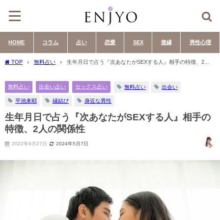
HOME
コラム
占い
恋愛
SEX
復縁
男性心理
TOP
無料占い
生年月日で占う『次あなたがSEXする人』相手の特徴、2人
の関係性
無料占い
出会い占い
セックス占い
無料占い
出会い
平池来耶
縁結び
身近な異性
生年月日で占う『次あなたがSEXする人』相手の
特徴、2人の関係性
2022年9月27日
2024年5月7日