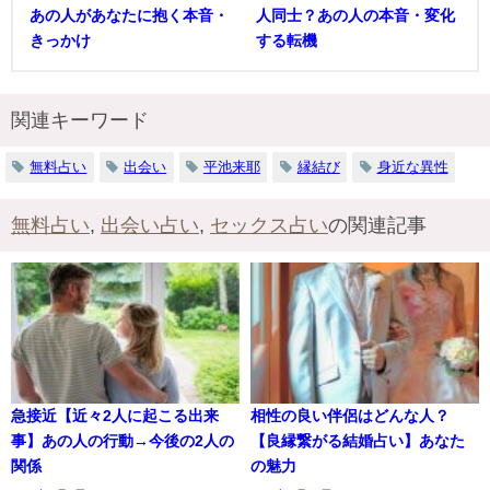
あの人があなたに抱く本音・
人同士？あの人の本音・変化
きっかけ
する転機
関連キーワード
無料占い
出会い
平池来耶
縁結び
身近な異性
無料占い
,
出会い占い
,
セックス占い
の関連記事
急接近【近々2人に起こる出来
相性の良い伴侶はどんな人？
事】あの人の行動→今後の2人の
【良縁繋がる結婚占い】あなた
関係
の魅力