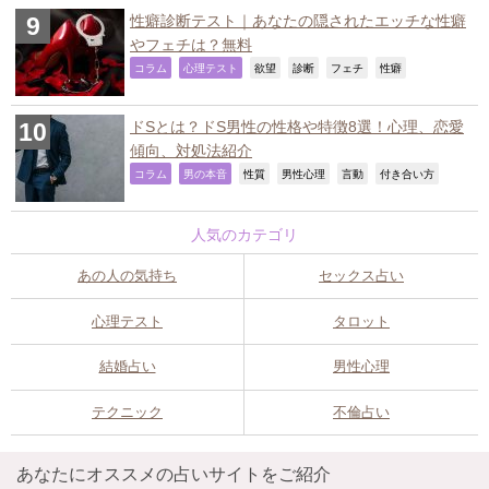
性癖診断テスト｜あなたの隠されたエッチな性癖
やフェチは？無料
,
,
,
,
,
,
コラム
心理テスト
欲望
診断
フェチ
性癖
ドSとは？ドS男性の性格や特徴8選！心理、恋愛
傾向、対処法紹介
,
,
,
,
,
,
コラム
男の本音
性質
男性心理
言動
付き合い方
人気のカテゴリ
あの人の気持ち
セックス占い
心理テスト
タロット
結婚占い
男性心理
テクニック
不倫占い
あなたにオススメの占いサイトをご紹介