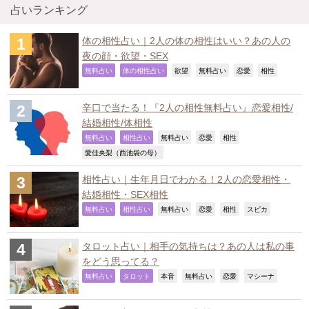
占いランキング
体の相性占い｜2人の体の相性はいい？あの人の
夜の顔・欲望・SEX
,
,
,
,
,
,
無料占い
体の相性占い
欲望
無料占い
恋愛
相性
辛口で当たる！『2人の相性無料占い』恋愛相性/
結婚相性/体相性
,
,
,
,
,
無料占い
相性占い
無料占い
恋愛
相性
,
愛佳央梨（西池袋の母）
相性占い｜生年月日でわかる！2人の恋愛相性・
結婚相性・SEX相性
,
,
,
,
,
,
無料占い
相性占い
無料占い
恋愛
相性
スピカ
タロット占い｜相手の気持ちは？あの人は私の事
をどう思ってる？
,
,
,
,
,
,
無料占い
タロット
本音
無料占い
恋愛
マシーナ