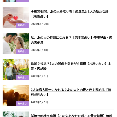
今後30日間、あの人を取り巻く恋運気と2人の新たな絆
【相性占い】
2025年6月20日
無料占い
私、あの人の特別になれる？【恋本音占い】停滞理由・恋
の真剣度
2025年6月13日
無料占い
進展？後退？2人の関係を揺るがす転機【片思い占い】本
音・恋結論
2025年6月6日
無料占い
2人は恋人同士になれる？あの人との愛と絆を深める【無
料相性占い】
2025年5月31日
無料占い
試練⇒転機⇒幸福【この先あなたに起こる最大転機】無料