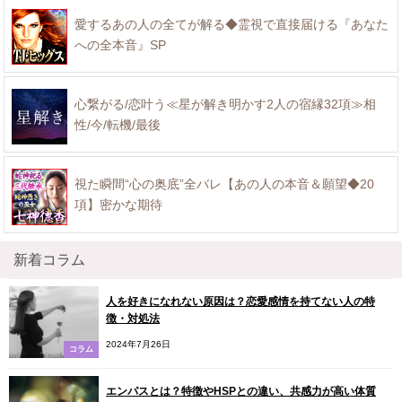
愛するあの人の全てが解る◆霊視で直接届ける『あなた
への全本音』SP
心繋がる/恋叶う≪星が解き明かす2人の宿縁32項≫相
性/今/転機/最後
視た瞬間“心の奥底”全バレ【あの人の本音＆願望◆20
項】密かな期待
新着コラム
人を好きになれない原因は？恋愛感情を持てない人の特
徴・対処法
2024年7月26日
コラム
エンパスとは？特徴やHSPとの違い、共感力が高い体質