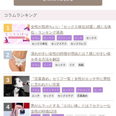
コラムランキング
女性が気持ちいい『セックス体位10選』感じる体
位・ランキング発表
,
,
,
,
,
コラム
セックス
テクニック
エッチ
セックス
,
,
,
セックス体位
セックステク
セックスレス
濡れやすい女性の特徴や理由とは？感じやすい体
を作る方法を解説
,
,
,
,
,
コラム
エッチ
セックス
イク
前戯
『言葉責め』セリフ一覧｜女性がエッチ中に男性
に言われたい言葉
,
,
,
,
,
コラム
ナイトライフ
セックス
テクニック
エッチ
,
,
,
,
エッチ
セックス
セックステク
言葉責め
男がムラっとする『エロい体』とは？セクシーな
女性の特徴12項