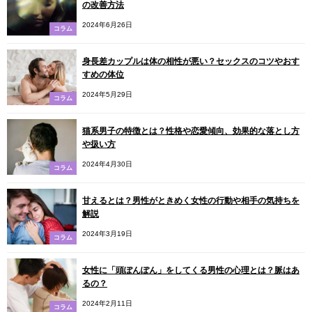
の改善方法
2024年6月26日
コラム
身長差カップルは体の相性が悪い？セックスのコツやおす
すめの体位
2024年5月29日
コラム
猫系男子の特徴とは？性格や恋愛傾向、効果的な落とし方
や扱い方
2024年4月30日
コラム
甘えるとは？男性がときめく女性の行動や相手の気持ちを
解説
2024年3月19日
コラム
女性に「頭ぽんぽん」をしてくる男性の心理とは？脈はあ
るの？
2024年2月11日
コラム