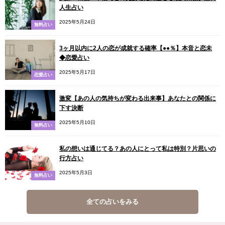
人生占い
2025年5月24日
無料占い
3ヶ月以内に2人の恋が成就する確率【●●％】本音と恋未
◆恋愛占い
2025年5月17日
恋愛占い
激変【あの人の気持ちが変わる出来事】あなたとの関係に
下す決断
2025年5月10日
無料占い
私の想いは通じてる？あの人にとって私は特別？片思いの
行方占い
2025年5月3日
無料占い
全ての占いをみる