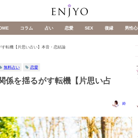
OME
コラム
占い
恋愛
SEX
復縁
男性心
がす転機【片思い占い】本音・恋結論
無料占い
恋愛
の関係を揺るがす転機【片思い占
鈴