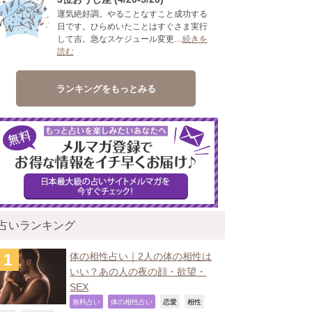
運気絶好調。やることなすこと成功する
日です。ひらめいたことはすぐさま実行
して吉。急なスケジュール変更…
続きを
読む
ランキングをもっとみる
占いランキング
体の相性占い｜2人の体の相性は
いい？あの人の夜の顔・欲望・
SEX
,
,
,
,
無料占い
体の相性占い
恋愛
相性