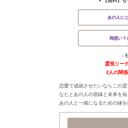
▼【無料】も
あの人に
両想い？
↓
霊視リー
2人の関
恋愛で成就させたいならこの霊
なたとあの人の宿縁と未来を知
あの人と一緒になるための縁を