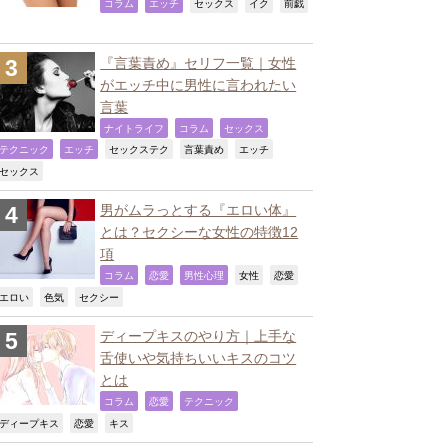
,
,
,
,
コラム
エッチ
セックス
イク
前戯
『言葉責め』セリフ一覧｜女性
がエッチ中に男性に言われたい
言葉
,
,
,
ナイトライフ
コラム
セックス
,
,
,
,
,
テクニック
エッチ
セックステク
言葉責め
エッチ
,
セックス
男がムラっとする『エロい体』
とは？セクシーな女性の特徴12
項
,
,
,
,
,
コラム
恋愛
男性心理
女性
恋愛
,
,
,
エロい
色気
セクシー
ディープキスのやり方｜上手な
舌使いや気持ちいいキスのコツ
とは
,
,
,
コラム
恋愛
テクニック
,
,
,
ディープキス
恋愛
キス