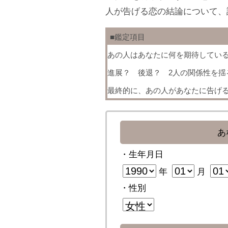
人が告げる恋の結論について、
■鑑定項目
あの人はあなたに何を期待してい
進展？ 後退？ 2人の関係性を揺
最終的に、あの人があなたに告げ
あ
・生年月日
年
月
・性別