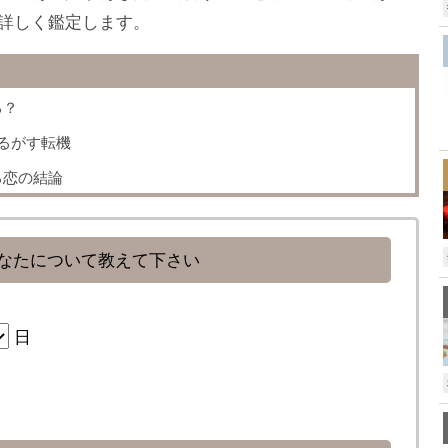
詳しく鑑定します。
る？
,
るがす転機
る恋の結論
なたについて教えて下さい
日