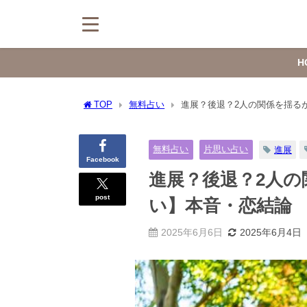
H
TOP
無料占い
進展？後退？2人の関係を揺る
無料占い
片思い占い
進展
Facebook
進展？後退？2人
post
い】本音・恋結論
2025年6月6日
2025年6月4日