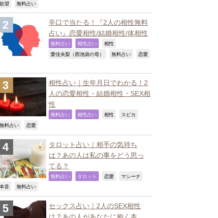
,
,
欲望
無料占い
辛口で当たる！『2人の相性無料
占い』恋愛相性/結婚相性/体相性
,
,
,
無料占い
相性占い
相性
,
,
愛佳央梨（西池袋の母）
無料占い
恋愛
相性占い｜生年月日でわかる！2
人の恋愛相性・結婚相性・SEX相
性
,
,
,
,
無料占い
相性占い
相性
スピカ
,
,
無料占い
恋愛
タロット占い｜相手の気持ち
は？あの人は私の事をどう思っ
てる？
,
,
,
,
無料占い
タロット
恋愛
マシーナ
,
,
本音
無料占い
セックス占い｜2人のSEX相性
は？あの人があなたに抱く本