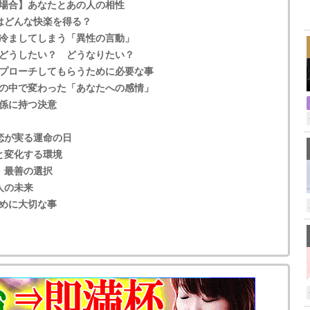
場合】あなたとあの人の相性
,
はどんな快楽を得る？
冷ましてしまう「異性の言動」
どうしたい？ どうなりたい？
プローチしてもらうために必要な事
の中で変わった「あなたへの感情」
係に持つ決意
恋が実る運命の日
と変化する環境
、最善の選択
人の未来
めに大切な事