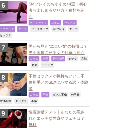
SMプレイのおすすめ44選！初心
者も楽しめるやり方・種類を紹
介
,
,
,
ナイトライフ
コラム
セックス
,
,
,
,
,
テクニック
エッチ
セックステク
smプレイ
エッチ
,
セックス
男から見た“エロい女”の特徴は？
男を興奮させる女の仕草も紹介
,
,
,
,
コラム
恋愛
男性心理
モテ女
言動
,
,
,
色気
モテテク
不倫セックスが気持ちいい…不
倫相手とのSEXにハマる訳・体験
談
,
,
,
,
コラム
不倫
ダブル不倫
W不倫
,
,
,
女性心理
セックス
不倫
性癖診断テスト｜あなたの隠さ
れたエッチな性癖やフェチは？
無料