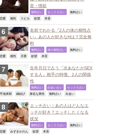
音・情欲
,
,
,
無料占い
セックス占い
無料占い
,
,
,
,
,
恋愛
相性
スピカ
欲望
本音
名前でわかる『2人の体の相性占
い』あの人が好きなHは？完全無
料
,
,
,
無料占い
体の相性占い
無料占い
,
,
,
,
,
恋愛
相性
月香
欲望
本音
生年月日で占う『次あなたがSEX
する人』相手の特徴、2人の関係
性
,
,
,
無料占い
出会い占い
セックス占い
,
,
,
,
,
平池来耶
縁結び
身近な異性
無料占い
出会い
エッチ占い｜あの人はどんなエ
ッチが好き？エッチしたくなる
状況
,
,
,
無料占い
セックス占い
無料占い
,
,
,
,
恋愛
みずきかのん
欲望
本音