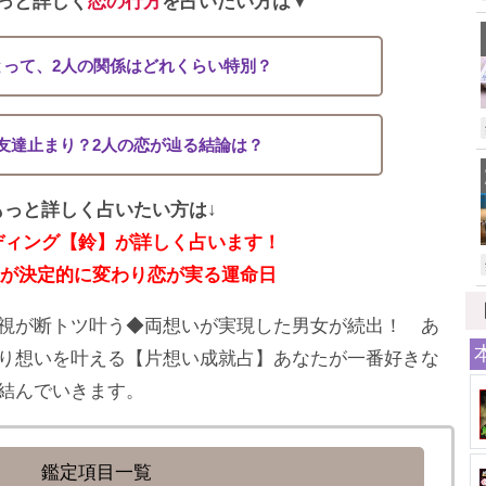
っと詳しく
恋の行方
を占いたい方は▼
とって、2人の関係はどれくらい特別？
友達止まり？2人の恋が辿る結論は？
もっと詳しく占いたい方は↓
ディング【鈴】が詳しく占います！
係が決定的に変わり恋が実る運命日
視が断トツ叶う◆両想いが実現した男女が続出！ あ
り想いを叶える【片想い成就占】あなたが一番好きな
結んでいきます。
鑑定項目一覧