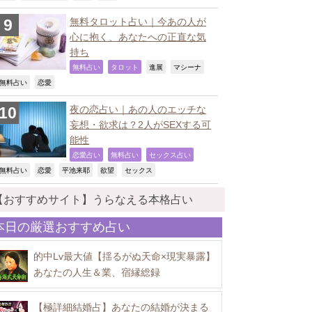
無料タロット占い｜今あの人が
心に抱く、あなたへの正直な気
持ち
,
,
,
,
無料占い
タロット
進展
マシーナ
,
,
無料占い
恋愛
夜の恋占い｜あの人のエッチな
妄想・欲求は？2人がSEXする可
能性
,
,
,
恋愛占い
無料占い
セックス占い
,
,
,
,
,
無料占い
恋愛
平池来耶
欲望
セックス
【おすすめサイト】うらなえる本格占い
本日の厳選おすすめ占い
的中Lv最大値【揺るがぬ天命×現実暴露】
あなたの人生＆業、宿縁総録
【極詳細結婚占】あなたの結婚が決まる