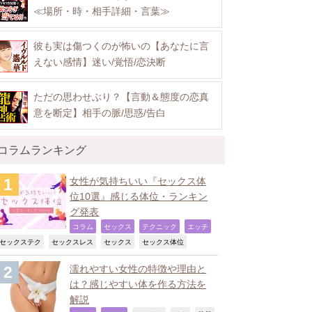
≪場所・時・相手詳細・言葉≫
彼も実は傷つくのが怖いの【あなたに言
えない感情】迷い/覚悟/恋決断
ただの思わせぶり？【言動＆態度の恋真
意を断定】相手の脈/思惑/告白
コラムランキング
女性が気持ちいい『セックス体
位10選』感じる体位・ランキン
グ発表
,
,
,
,
コラム
セックス
テクニック
エッチ
,
,
,
,
セックステク
セックスレス
セックス
セックス体位
濡れやすい女性の特徴や理由と
は？感じやすい体を作る方法を
解説