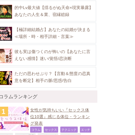
的中Lv最大値【揺るがぬ天命×現実暴露】
あなたの人生＆業、宿縁総録
【極詳細結婚占】あなたの結婚が決まる
≪場所・時・相手詳細・言葉≫
彼も実は傷つくのが怖いの【あなたに言
えない感情】迷い/覚悟/恋決断
ただの思わせぶり？【言動＆態度の恋真
意を断定】相手の脈/思惑/告白
コラムランキング
女性が気持ちいい『セックス体
位10選』感じる体位・ランキン
グ発表
,
,
,
,
コラム
セックス
テクニック
エッチ