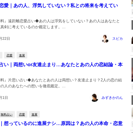
恋愛｜あの人、浮気していない？私との将来を考えてい
無料』遠距離恋愛占い◆あの人は浮気をしていない？あの人はあなたと
真剣に考えているのか鑑定します。...
月22日
スピカ
恋愛
進展
占い｜両想いor友達止まり…あなたとあの人の恋結論・本
無料』片思い占い◆あなたとあの人は両想い？友達止まり？2人の恋の結
の人のあなたへの想いを徹底鑑定。...
3月1日
みずきかのん
無料占い
恋愛
進展
｜想っているのに進展ナシ…原因は？あの人の本命・恋意