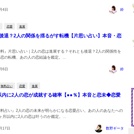
7月4日
鈴
恋愛
進展
後退？2人の関係を揺るがす転機【片思い占い】本音・恋
料』片思い占い｜2人の恋は進展する？それとも後退？2人の関係性を
恋の転機、あの人の恋結論を鑑定。...
6月6日
鈴
無料占い
恋愛
進展
以内に2人の恋が成就する確率【●●％】本音と恋未◆恋愛
無料占い』2人の恋の未来が明らかになる恋愛占い。あの人のあなたへの
ヶ月以内に2人の恋は叶うのか鑑定。...
月17日
数野ギータ