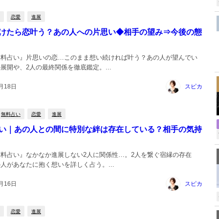
恋愛
進展
けたら恋叶う？あの人への片思い◆相手の望み⇒今後の態
無料占い』片思いの恋…このまま想い続ければ叶う？あの人が望んでい
,
展開や、2人の最終関係を徹底鑑定。...
月18日
スピカ
無料占い
恋愛
進展
い｜あの人との間に特別な絆は存在している？相手の気持
料占い』なかなか進展しない2人に関係性…。2人を繋ぐ宿縁の存在
人があなたに抱く想いを詳しく占う。...
月16日
スピカ
恋愛
進展