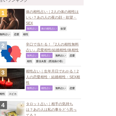
占いランキング
体の相性占い｜2人の体の相性は
いい？あの人の夜の顔・欲望・
SEX
,
,
,
無料占い
体の相性占い
欲望
,
,
,
無料占い
恋愛
相性
辛口で当たる！『2人の相性無料
占い』恋愛相性/結婚相性/体相性
,
,
,
,
無料占い
相性占い
無料占い
恋愛
,
,
相性
愛佳央梨（西池袋の母）
相性占い｜生年月日でわかる！2
人の恋愛相性・結婚相性・SEX相
性
,
,
,
,
無料占い
相性占い
無料占い
恋愛
,
,
相性
スピカ
タロット占い｜相手の気持ち
は？あの人は私の事をどう思っ
てる？