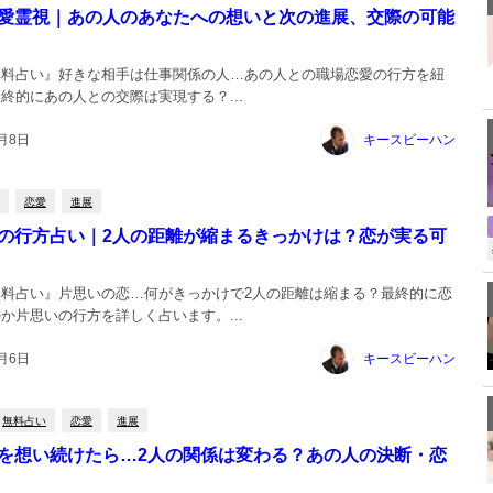
愛霊視｜あの人のあなたへの想いと次の進展、交際の可能
無料占い』好きな相手は仕事関係の人…あの人との職場恋愛の行方を紐
終的にあの人との交際は実現する？...
1月8日
キースビーハン
恋愛
進展
の行方占い｜2人の距離が縮まるきっかけは？恋が実る可
無料占い』片思いの恋…何がきっかけで2人の距離は縮まる？最終的に恋
か片思いの行方を詳しく占います。...
1月6日
キースビーハン
無料占い
恋愛
進展
を想い続けたら…2人の関係は変わる？あの人の決断・恋