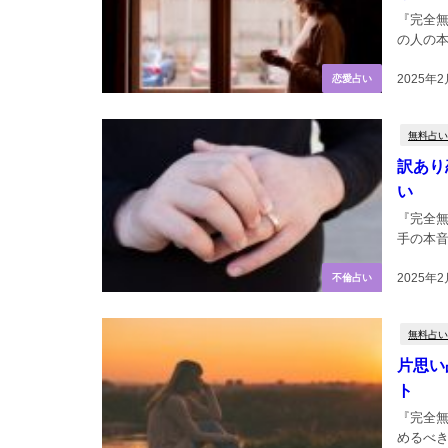
『完全
の人の本
2025年2
恋愛占い
無料占い
訳あり
い
『完全無
手の本音
2025年
不倫占い
無料占い
片思い
ト
『完全
めるべき