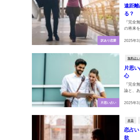
遠距離
る？
『完全
の将来を
2025年3
訳あり恋愛
無料占い
片思い
心
『完全
論と、あ
2025年
片思い占い
本音
恋占い
欲