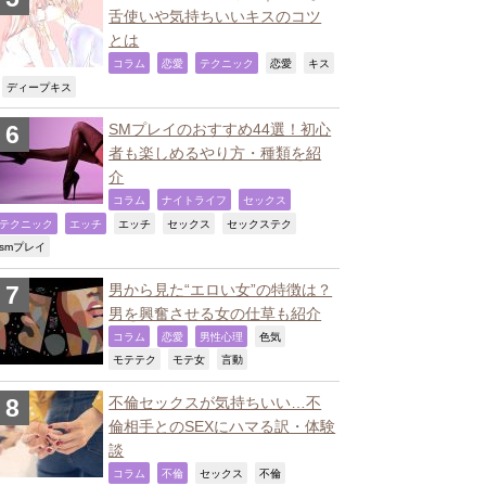
舌使いや気持ちいいキスのコツ
とは
,
,
,
,
コラム
恋愛
テクニック
恋愛
キス
,
,
ディープキス
SMプレイのおすすめ44選！初心
者も楽しめるやり方・種類を紹
介
,
,
,
コラム
ナイトライフ
セックス
,
,
,
,
,
テクニック
エッチ
エッチ
セックス
セックステク
,
smプレイ
男から見た“エロい女”の特徴は？
男を興奮させる女の仕草も紹介
,
,
,
,
コラム
恋愛
男性心理
色気
,
,
,
モテテク
モテ女
言動
不倫セックスが気持ちいい…不
倫相手とのSEXにハマる訳・体験
談
,
,
,
,
コラム
不倫
セックス
不倫