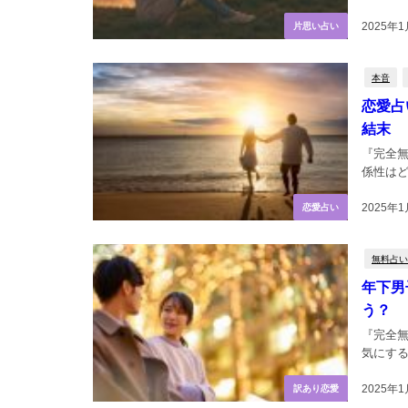
2025年1
片思い占い
本音
恋愛占
結末
『完全
係性はど
2025年1
恋愛占い
無料占い
年下男
う？
『完全
気にする
2025年1
訳あり恋愛