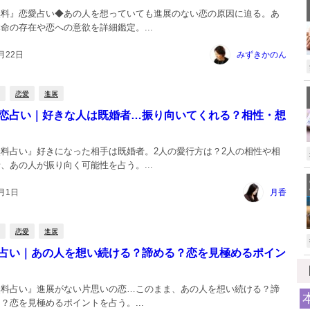
無料』恋愛占い◆あの人を想っていても進展のない恋の原因に迫る。あ
命の存在や恋への意欲を詳細鑑定。...
月22日
みずきかのん
恋愛
進展
恋占い｜好きな人は既婚者…振り向いてくれる？相性・想
料占い』好きになった相手は既婚者。2人の愛行方は？2人の相性や相
、あの人が振り向く可能性を占う。...
2月1日
月香
恋愛
進展
占い｜あの人を想い続ける？諦める？恋を見極めるポイン
無料占い』進展がない片思いの恋…このまま、あの人を想い続ける？諦
？恋を見極めるポイントを占う。...