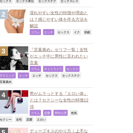
,
,
,
,
セックス
セックス体位
セックステク
セックスレス
濡れやすい女性の特徴や理由と
は？感じやすい体を作る方法を
解説
,
,
,
,
コラム
エッチ
セックス
イク
前戯
『言葉責め』セリフ一覧｜女性
がエッチ中に男性に言われたい
言葉
,
,
,
コラム
ナイトライフ
セックス
,
,
,
,
,
テクニック
エッチ
エッチ
セックス
セックステク
,
言葉責め
男がムラっとする『エロい体』
とは？セクシーな女性の特徴12
項
,
,
,
,
コラム
恋愛
男性心理
色気
,
,
,
,
セクシー
女性
恋愛
エロい
ディープキスのやり方｜上手な