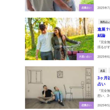
2025年
恋愛占い
無料占い
進展？
結論
『完全無
揺るがす
2025年
片思い占い
本音
3ヶ月
占い
『完全
想い、3
2025年5
恋愛占い