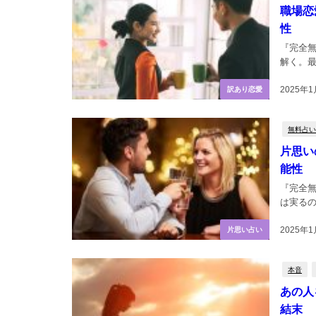
職場恋
性
『完全
解く。最
2025年
訳あり恋愛
無料占い
片思い
能性
『完全
は実るの
2025年
片思い占い
本音
あの人
結末