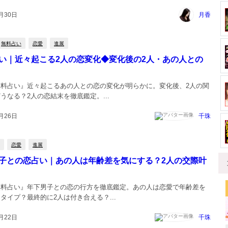
月30日
月香
無料占い
恋愛
進展
い｜近々起こる2人の恋変化◆変化後の2人・あの人との
無料占い』近々起こるあの人との恋の変化が明らかに。変化後、2人の関
うなる？2人の恋結末を徹底鑑定。...
月26日
千珠
恋愛
進展
子との恋占い｜あの人は年齢差を気にする？2人の交際叶
無料占い』年下男子との恋の行方を徹底鑑定。あの人は恋愛で年齢差を
タイプ？最終的に2人は付き合える？...
月22日
千珠