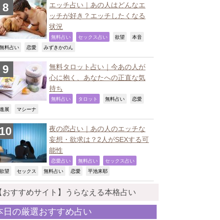
エッチ占い｜あの人はどんなエ
ッチが好き？エッチしたくなる
状況
,
,
,
,
無料占い
セックス占い
欲望
本音
,
,
,
無料占い
恋愛
みずきかのん
無料タロット占い｜今あの人が
心に抱く、あなたへの正直な気
持ち
,
,
,
,
無料占い
タロット
無料占い
恋愛
,
,
進展
マシーナ
夜の恋占い｜あの人のエッチな
妄想・欲求は？2人がSEXする可
能性
,
,
,
恋愛占い
無料占い
セックス占い
,
,
,
,
,
欲望
セックス
無料占い
恋愛
平池来耶
【おすすめサイト】うらなえる本格占い
本日の厳選おすすめ占い