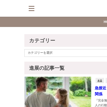
H
カテゴリー
進展の記事一覧
本音
急接近
関係
『完全無
人の行動