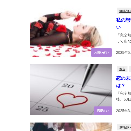
無料占い
私の想
い
『完全
ってあな
2025年
片思い占い
本音
恋の未
は？
『完全無
後、60
2025年3
恋愛占い
無料占い