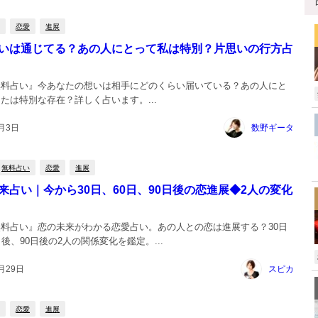
恋愛
進展
いは通じてる？あの人にとって私は特別？片思いの行方占
無料占い』今あなたの想いは相手にどのくらい届いている？あの人にと
たは特別な存在？詳しく占います。...
5月3日
数野ギータ
無料占い
恋愛
進展
来占い｜今から30日、60日、90日後の恋進展◆2人の変化
料占い』恋の未来がわかる恋愛占い。あの人との恋は進展する？30日
日後、90日後の2人の関係変化を鑑定。...
月29日
スピカ
恋愛
進展