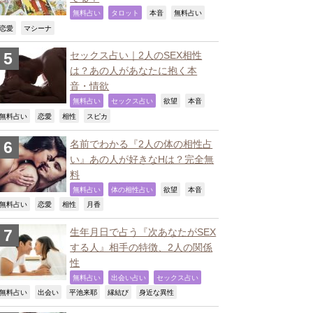
,
,
,
,
無料占い
タロット
本音
無料占い
,
,
恋愛
マシーナ
セックス占い｜2人のSEX相性
は？あの人があなたに抱く本
音・情欲
,
,
,
,
無料占い
セックス占い
欲望
本音
,
,
,
,
無料占い
恋愛
相性
スピカ
名前でわかる『2人の体の相性占
い』あの人が好きなHは？完全無
料
,
,
,
,
無料占い
体の相性占い
欲望
本音
,
,
,
,
無料占い
恋愛
相性
月香
生年月日で占う『次あなたがSEX
する人』相手の特徴、2人の関係
性
,
,
,
無料占い
出会い占い
セックス占い
,
,
,
,
,
無料占い
出会い
平池来耶
縁結び
身近な異性