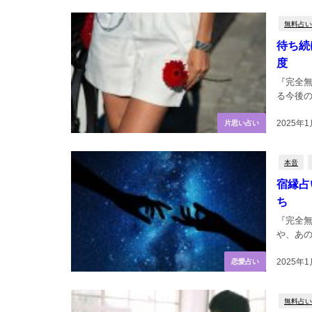
無料占い
待ち続
度
『完全
る今後の
2025年1
片思い占い
本音
宿縁占
ち
『完全無
や、あの
2025年1
恋愛占い
無料占い