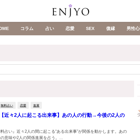
OME
コラム
占い
恋愛
SEX
復縁
男性心
無料占い
恋愛
進展
【近々2人に起こる出来事】あの人の行動→今後の2人の
料占い』近々2人の間に起こる“ある出来事”が関係を動かします。あの
の意味や2人の関係進展を占う。...