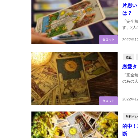
片思い
は？
『完全
す。2人
2022年1
タロット
本音
恋愛タ
『完全
のあの人
2022年1
タロット
無料占い
的中！
断