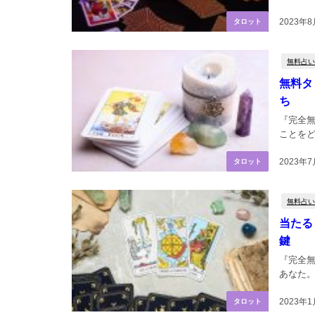
2023年
タロット
無料占い
無料タ
ち
『完全
ことをど
2023年
タロット
無料占い
当たる
鍵
『完全
あなた。
2023年1
タロット