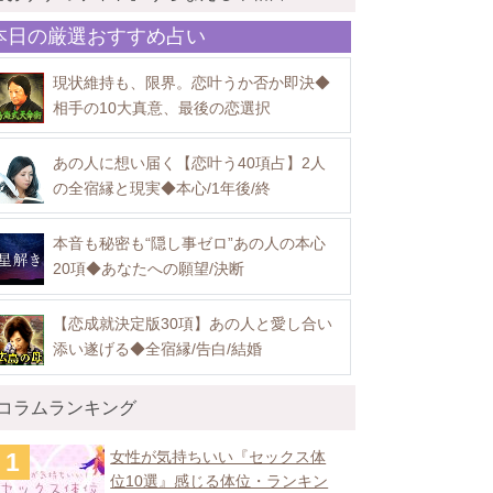
本日の厳選おすすめ占い
現状維持も、限界。恋叶うか否か即決◆
相手の10大真意、最後の恋選択
あの人に想い届く【恋叶う40項占】2人
の全宿縁と現実◆本心/1年後/終
本音も秘密も“隠し事ゼロ”あの人の本心
20項◆あなたへの願望/決断
【恋成就決定版30項】あの人と愛し合い
添い遂げる◆全宿縁/告白/結婚
コラムランキング
女性が気持ちいい『セックス体
位10選』感じる体位・ランキン