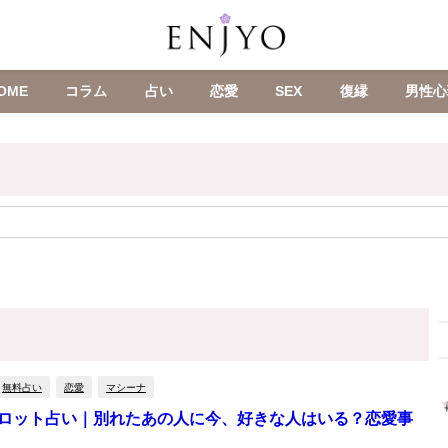
OME
コラム
占い
恋愛
SEX
復縁
男性心
無料占い
恋愛
マシーナ
ロット占い｜別れたあの人に今、好きな人はいる？恋愛事