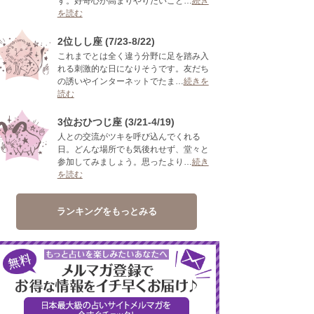
す。好奇心が高まりやりたいこと…
続き
を読む
2位しし座 (7/23-8/22)
これまでとは全く違う分野に足を踏み入
れる刺激的な日になりそうです。友だち
の誘いやインターネットでたま…
続きを
読む
3位おひつじ座 (3/21-4/19)
人との交流がツキを呼び込んでくれる
日。どんな場所でも気後れせず、堂々と
参加してみましょう。思ったより…
続き
を読む
ランキングをもっとみる