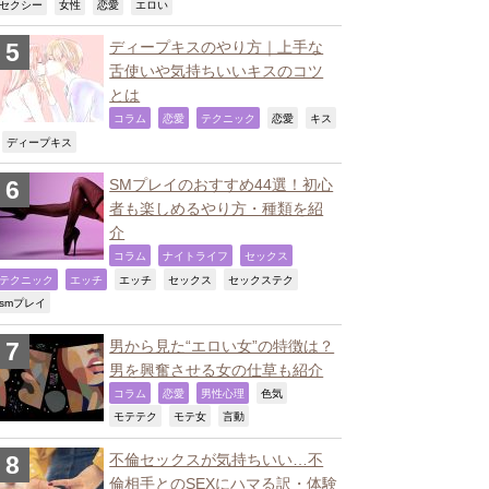
,
,
,
,
セクシー
女性
恋愛
エロい
ディープキスのやり方｜上手な
舌使いや気持ちいいキスのコツ
とは
,
,
,
,
コラム
恋愛
テクニック
恋愛
キス
,
,
ディープキス
SMプレイのおすすめ44選！初心
者も楽しめるやり方・種類を紹
介
,
,
,
コラム
ナイトライフ
セックス
,
,
,
,
,
テクニック
エッチ
エッチ
セックス
セックステク
,
smプレイ
男から見た“エロい女”の特徴は？
男を興奮させる女の仕草も紹介
,
,
,
,
コラム
恋愛
男性心理
色気
,
,
,
モテテク
モテ女
言動
不倫セックスが気持ちいい…不
倫相手とのSEXにハマる訳・体験