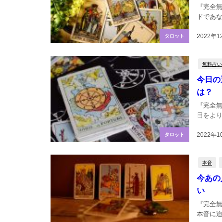
『完全
ドであな
2022年1
タロット
無料占い
今日の
は？
『完全
日をより
2022年1
タロット
本音
今あの
い
『完全
本音に迫