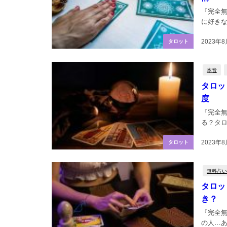
『完全
に好きな
2023年8
タロット
本音
タロッ
度
『完全
る？タロ
2023年
タロット
無料占い
タロッ
き？
『完全
の人…あ