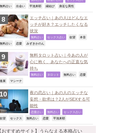
,
,
,
,
,
無料占い
出会い
平池来耶
縁結び
身近な異性
エッチ占い｜あの人はどんなエ
ッチが好き？エッチしたくなる
状況
,
,
,
,
無料占い
セックス占い
欲望
本音
,
,
,
無料占い
恋愛
みずきかのん
無料タロット占い｜今あの人が
心に抱く、あなたへの正直な気
持ち
,
,
,
,
無料占い
タロット
無料占い
恋愛
,
,
進展
マシーナ
夜の恋占い｜あの人のエッチな
妄想・欲求は？2人がSEXする可
能性
,
,
,
恋愛占い
無料占い
セックス占い
,
,
,
,
,
欲望
セックス
無料占い
恋愛
平池来耶
【おすすめサイト】うらなえる本格占い