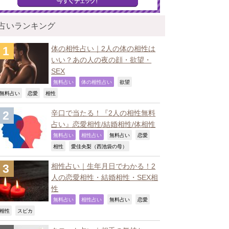
占いランキング
体の相性占い｜2人の体の相性は
いい？あの人の夜の顔・欲望・
SEX
,
,
,
無料占い
体の相性占い
欲望
,
,
,
無料占い
恋愛
相性
辛口で当たる！『2人の相性無料
占い』恋愛相性/結婚相性/体相性
,
,
,
,
無料占い
相性占い
無料占い
恋愛
,
,
相性
愛佳央梨（西池袋の母）
相性占い｜生年月日でわかる！2
人の恋愛相性・結婚相性・SEX相
性
,
,
,
,
無料占い
相性占い
無料占い
恋愛
,
,
相性
スピカ