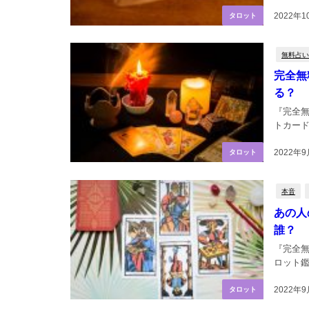
2022年1
タロット
無料占い
完全無
る？
『完全
トカード
2022年9
タロット
本音
あの人
誰？
『完全
ロット鑑
2022年9
タロット