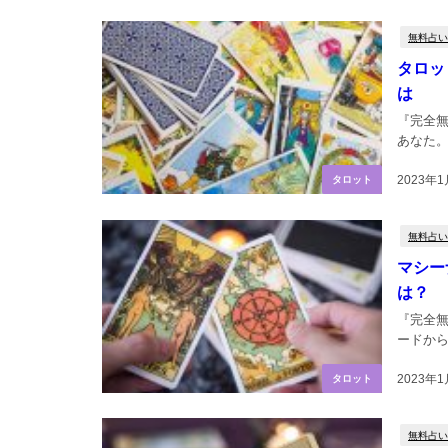
無料占い
タロッ
は
『完全
あなた。
2023年1
タロット
無料占い
マシー
は？
『完全無
ードから
2023年1
タロット
無料占い