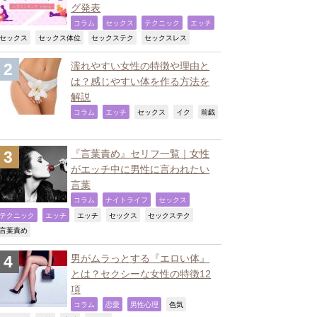
グ発表
,
,
,
,
コラム
セックス
テクニック
エッチ
,
,
,
,
セックス
セックス体位
セックステク
セックスレス
濡れやすい女性の特徴や理由と
は？感じやすい体を作る方法を
解説
,
,
,
,
コラム
エッチ
セックス
イク
前戯
『言葉責め』セリフ一覧｜女性
がエッチ中に男性に言われたい
言葉
,
,
,
コラム
ナイトライフ
セックス
,
,
,
,
,
テクニック
エッチ
エッチ
セックス
セックステク
,
言葉責め
男がムラっとする『エロい体』
とは？セクシーな女性の特徴12
項
,
,
,
,
コラム
恋愛
男性心理
色気