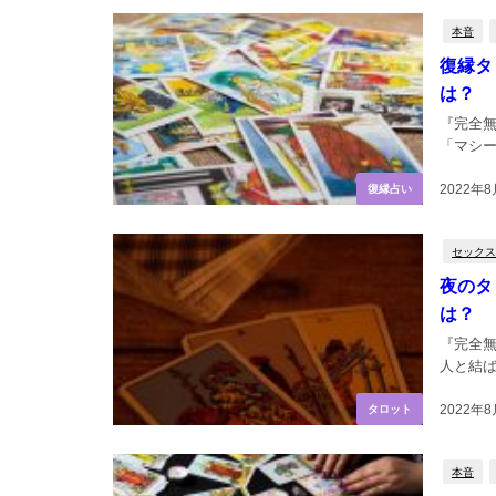
本音
復縁タ
は？
『完全
「マシー
2022年8
復縁占い
セックス
夜のタ
は？
『完全
人と結ば
2022年8
タロット
本音