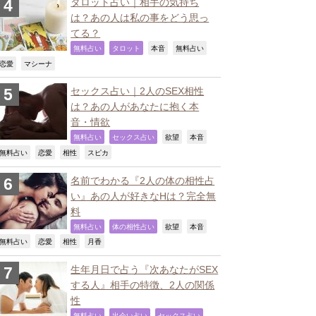
タロット占い｜相手の気持ち
は？あの人は私の事をどう思っ
てる？
,
,
,
,
無料占い
タロット
本音
無料占い
,
,
恋愛
マシーナ
セックス占い｜2人のSEX相性
は？あの人があなたに抱く本
音・情欲
,
,
,
,
無料占い
セックス占い
欲望
本音
,
,
,
,
無料占い
恋愛
相性
スピカ
名前でわかる『2人の体の相性占
い』あの人が好きなHは？完全無
料
,
,
,
,
無料占い
体の相性占い
欲望
本音
,
,
,
,
無料占い
恋愛
相性
月香
生年月日で占う『次あなたがSEX
する人』相手の特徴、2人の関係
性
,
,
,
無料占い
出会い占い
セックス占い