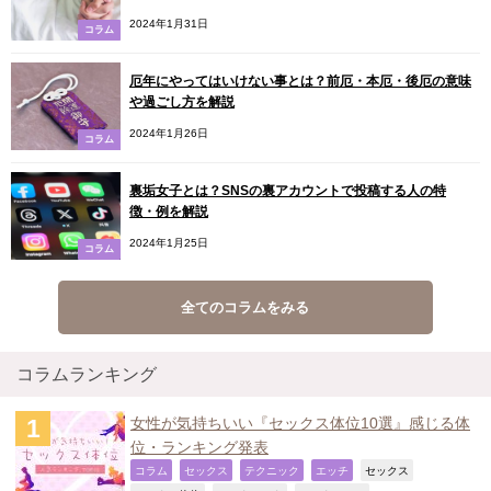
2024年1月31日
コラム
厄年にやってはいけない事とは？前厄・本厄・後厄の意味
や過ごし方を解説
2024年1月26日
コラム
裏垢女子とは？SNSの裏アカウントで投稿する人の特
徴・例を解説
2024年1月25日
コラム
全てのコラムをみる
コラムランキング
女性が気持ちいい『セックス体位10選』感じる体
位・ランキング発表
,
,
,
,
,
コラム
セックス
テクニック
エッチ
セックス