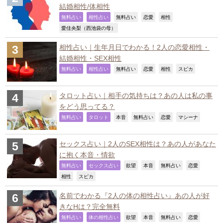
結婚相性/体相性
,
,
,
,
,
無料占い
相性占い
無料占い
恋愛
相性
,
愛佳央梨（西池袋の母）
相性占い｜生年月日でわかる！2人の恋愛相性・
結婚相性・SEX相性
,
,
,
,
,
,
無料占い
相性占い
無料占い
恋愛
相性
スピカ
タロット占い｜相手の気持ちは？あの人は私の事
をどう思ってる？
,
,
,
,
,
,
無料占い
タロット
本音
無料占い
恋愛
マシーナ
セックス占い｜2人のSEX相性は？あの人があなた
に抱く本音・情欲
,
,
,
,
,
,
無料占い
セックス占い
欲望
本音
無料占い
恋愛
,
,
相性
スピカ
名前でわかる『2人の体の相性占い』あの人が好
きなHは？完全無料
,
,
,
,
,
,
無料占い
体の相性占い
欲望
本音
無料占い
恋愛