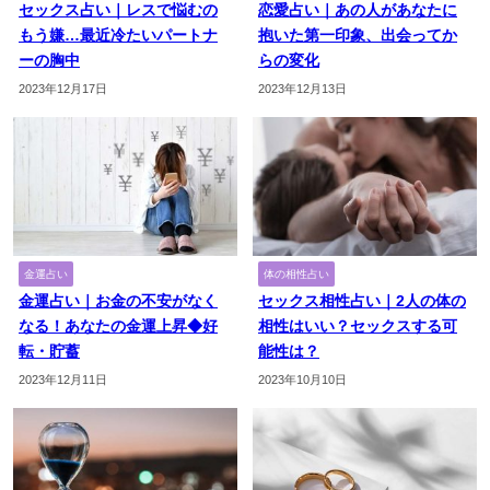
セックス占い｜レスで悩むの
恋愛占い｜あの人があなたに
もう嫌…最近冷たいパートナ
抱いた第一印象、出会ってか
ーの胸中
らの変化
2023年12月17日
2023年12月13日
金運占い
体の相性占い
金運占い｜お金の不安がなく
セックス相性占い｜2人の体の
なる！あなたの金運上昇◆好
相性はいい？セックスする可
転・貯蓄
能性は？
2023年12月11日
2023年10月10日