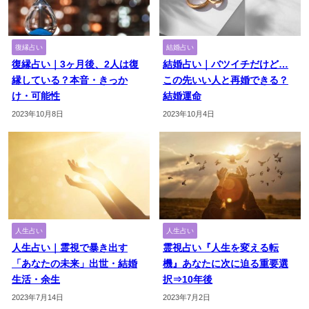
復縁占い
結婚占い
復縁占い｜3ヶ月後、2人は復
結婚占い｜バツイチだけど…
縁している？本音・きっか
この先いい人と再婚できる？
け・可能性
結婚運命
2023年10月8日
2023年10月4日
人生占い
人生占い
人生占い｜霊視で暴き出す
霊視占い『人生を変える転
「あなたの未来」出世・結婚
機』あなたに次に迫る重要選
生活・余生
択⇒10年後
2023年7月14日
2023年7月2日