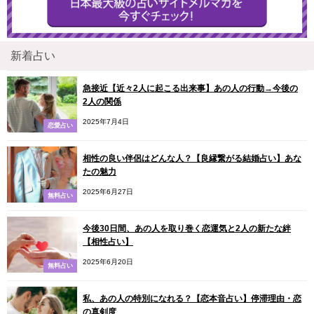
新着占い
急接近【近々2人に起こる出来事】あの人の行動→今後の
2人の関係
2025年7月4日
恋愛占い
相性の良い伴侶はどんな人？【良縁繋がる結婚占い】あな
たの魅力
2025年6月27日
無料占い
今後30日間、あの人を取り巻く恋運気と2人の新たな絆
【相性占い】
2025年6月20日
無料占い
私、あの人の特別になれる？【恋本音占い】停滞理由・恋
の真剣度