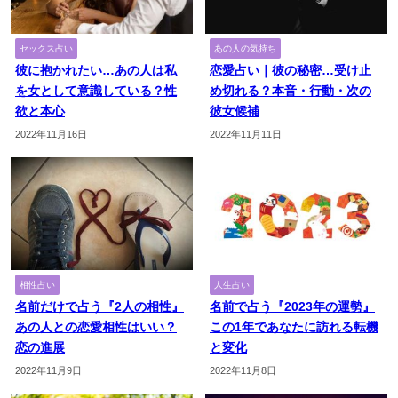
セックス占い
あの人の気持ち
彼に抱かれたい…あの人は私
恋愛占い｜彼の秘密…受け止
を女として意識している？性
め切れる？本音・行動・次の
欲と本心
彼女候補
2022年11月16日
2022年11月11日
相性占い
人生占い
名前だけで占う『2人の相性』
名前で占う『2023年の運勢』
あの人との恋愛相性はいい？
この1年であなたに訪れる転機
恋の進展
と変化
2022年11月9日
2022年11月8日