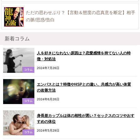
ただの思わせぶり？【言動＆態度の恋真意を断定】相手
の脈/思惑/告白
新着コラム
人を好きになれない原因は？恋愛感情を持てない人の特
徴・対処法
2024年7月26日
コラム
エンパスとは？特徴やHSPとの違い、共感力が高い体質
の改善方法
2024年6月26日
コラム
身長差カップルは体の相性が悪い？セックスのコツやおす
すめの体位
2024年5月29日
コラム