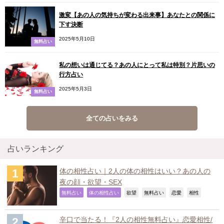
激変【あの人の気持ちが変わる出来事】あなたとの関係に
下す決断
2025年5月10日
無料占い
私の想いは通じてる？あの人にとって私は特別？片思いの
行方占い
2025年5月3日
無料占い
全ての占いをみる
占いランキング
体の相性占い｜2人の体の相性はいい？あの人の
夜の顔・欲望・SEX
,
,
,
,
,
,
無料占い
体の相性占い
欲望
無料占い
恋愛
相性
辛口で当たる！『2人の相性無料占い』恋愛相性/