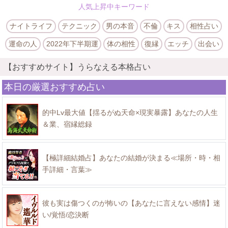
人気上昇中キーワード
ナイトライフ
テクニック
男の本音
不倫
キス
相性占い
運命の人
2022年下半期運
体の相性
復縁
エッチ
出会い
【おすすめサイト】うらなえる本格占い
本日の厳選おすすめ占い
的中Lv最大値【揺るがぬ天命×現実暴露】あなたの人生
＆業、宿縁総録
【極詳細結婚占】あなたの結婚が決まる≪場所・時・相
手詳細・言葉≫
彼も実は傷つくのが怖いの【あなたに言えない感情】迷
い/覚悟/恋決断