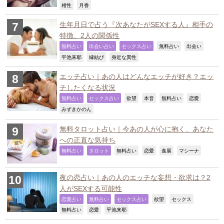
,
,
相性
月香
生年月日で占う『次あなたがSEXする人』相手の
特徴、2人の関係性
,
,
,
,
,
無料占い
出会い占い
セックス占い
無料占い
出会い
,
,
,
平池来耶
縁結び
身近な異性
エッチ占い｜あの人はどんなエッチが好き？エッ
チしたくなる状況
,
,
,
,
,
,
無料占い
セックス占い
欲望
本音
無料占い
恋愛
,
みずきかのん
無料タロット占い｜今あの人が心に抱く、あなた
への正直な気持ち
,
,
,
,
,
,
無料占い
タロット
無料占い
恋愛
進展
マシーナ
夜の恋占い｜あの人のエッチな妄想・欲求は？2
人がSEXする可能性
,
,
,
,
,
恋愛占い
無料占い
セックス占い
欲望
セックス
,
,
,
無料占い
恋愛
平池来耶