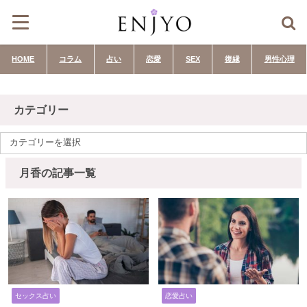
HOME
コラム
占い
恋愛
SEX
復縁
男性心理
カテゴリー
月香の記事一覧
セックス占い
恋愛占い