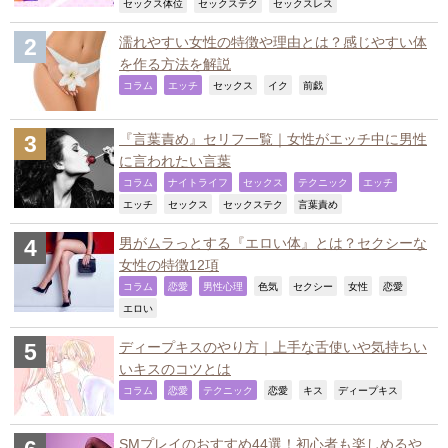
,
,
,
セックス体位
セックステク
セックスレス
濡れやすい女性の特徴や理由とは？感じやすい体
を作る方法を解説
,
,
,
,
,
コラム
エッチ
セックス
イク
前戯
『言葉責め』セリフ一覧｜女性がエッチ中に男性
に言われたい言葉
,
,
,
,
,
コラム
ナイトライフ
セックス
テクニック
エッチ
,
,
,
,
エッチ
セックス
セックステク
言葉責め
男がムラっとする『エロい体』とは？セクシーな
女性の特徴12項
,
,
,
,
,
,
,
コラム
恋愛
男性心理
色気
セクシー
女性
恋愛
,
エロい
ディープキスのやり方｜上手な舌使いや気持ちい
いキスのコツとは
,
,
,
,
,
,
コラム
恋愛
テクニック
恋愛
キス
ディープキス
SMプレイのおすすめ44選！初心者も楽しめるや