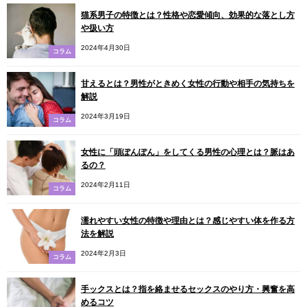
猫系男子の特徴とは？性格や恋愛傾向、効果的な落とし方
や扱い方
2024年4月30日
コラム
甘えるとは？男性がときめく女性の行動や相手の気持ちを
解説
2024年3月19日
コラム
女性に「頭ぽんぽん」をしてくる男性の心理とは？脈はあ
るの？
2024年2月11日
コラム
濡れやすい女性の特徴や理由とは？感じやすい体を作る方
法を解説
2024年2月3日
コラム
手ックスとは？指を絡ませるセックスのやり方・興奮を高
めるコツ