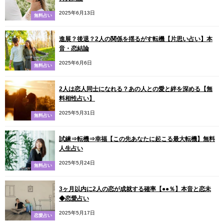
2025年6月13日
無料占い
進展？後退？2人の関係を揺るがす転機【片思い占い】本
音・恋結論
2025年6月6日
無料占い
2人は恋人同士になれる？あの人との愛と絆を深める【無
料相性占い】
2025年5月31日
無料占い
試練⇒転機⇒幸福【この先あなたに起こる最大転機】無料
人生占い
2025年5月24日
無料占い
3ヶ月以内に2人の恋が成就する確率【●●％】本音と恋未
◆恋愛占い
2025年5月17日
恋愛占い