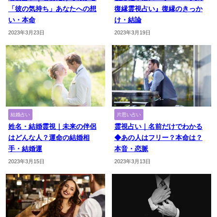
「彼の気持ち」あなたへの想
復縁霊視占い』復縁のきっか
い・本命
け・結論
2023年3月23日
2023年3月19日
結婚占い
片思い占い
姓名・結婚霊視｜未来の伴侶
霊視占い｜名前だけでわかる
はどんな人？運命の結婚相
◆あの人はフリー？本命は？
手・結婚運
本音・恋脈
2023年3月15日
2023年3月13日