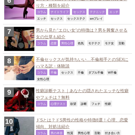
り方・種類を紹介
,
,
,
,
,
コラム
ナイトライフ
セックス
テクニック
エッチ
,
,
,
,
エッチ
セックス
セックステク
smプレイ
男から見た“エロい女”の特徴は？男を興奮させる
女の仕草も紹介
,
,
,
,
,
,
,
コラム
恋愛
男性心理
色気
モテテク
モテ女
言動
不倫セックスが気持ちいい…不倫相手とのSEXに
ハマる訳・体験談
,
,
,
,
,
,
コラム
不倫
セックス
不倫
ダブル不倫
W不倫
,
女性心理
性癖診断テスト｜あなたの隠されたエッチな性癖
やフェチは？無料
,
,
,
,
,
,
コラム
心理テスト
欲望
診断
フェチ
性癖
ドSとは？ドS男性の性格や特徴8選！心理、恋愛
傾向、対処法紹介
,
,
,
,
,
,
コラム
男の本音
性質
男性心理
言動
付き合い方