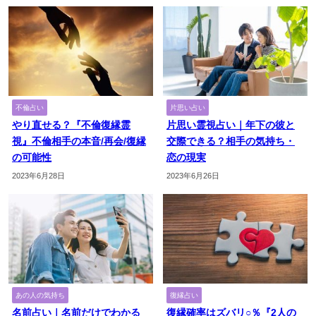
不倫占い
片思い占い
やり直せる？『不倫復縁霊
片思い霊視占い｜年下の彼と
視』不倫相手の本音/再会/復縁
交際できる？相手の気持ち・
の可能性
恋の現実
2023年6月28日
2023年6月26日
あの人の気持ち
復縁占い
名前占い｜名前だけでわかる
復縁確率はズバリ○％『2人の