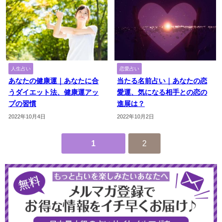
人生占い
恋愛占い
あなたの健康運｜あなたに合
当たる名前占い｜あなたの恋
うダイエット法、健康運アッ
愛運、気になる相手との恋の
プの習慣
進展は？
2022年10月4日
2022年10月2日
1
2