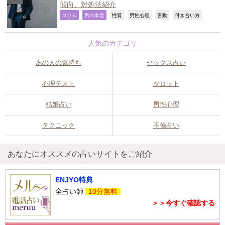
傾向、対処法紹介
,
,
,
,
,
,
コラム
男の本音
性質
男性心理
言動
付き合い方
人気のカテゴリ
あの人の気持ち
セックス占い
心理テスト
タロット
結婚占い
男性心理
テクニック
不倫占い
あなたにオススメの占いサイトをご紹介
ENJYO特典
全占い師
10分無料
＞＞今すぐ確認する