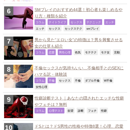
SMプレイのおすすめ44選！初心者も楽しめるや
り方・種類を紹介
,
,
,
,
,
コラム
ナイトライフ
セックス
テクニック
エッチ
,
,
,
,
エッチ
セックス
セックステク
smプレイ
男から見た“エロい女”の特徴は？男を興奮させる
女の仕草も紹介
,
,
,
,
,
,
,
コラム
恋愛
男性心理
色気
モテテク
モテ女
言動
不倫セックスが気持ちいい…不倫相手とのSEXに
ハマる訳・体験談
,
,
,
,
,
,
コラム
不倫
セックス
不倫
ダブル不倫
W不倫
,
女性心理
性癖診断テスト｜あなたの隠されたエッチな性癖
やフェチは？無料
,
,
,
,
,
,
コラム
心理テスト
欲望
診断
フェチ
性癖
ドSとは？ドS男性の性格や特徴8選！心理、恋愛