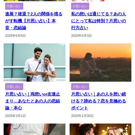
片思い占い
片思い占い
進展？後退？2人の関係を揺る
私の想いは通じてる？あの人
がす転機【片思い占い】本
にとって私は特別？片思いの
音・恋結論
行方占い
2025年6月6日
2025年5月3日
片思い占い
片思い占い
片思い占い｜両想いor友達止
片思い占い｜あの人を想い続
まり…あなたとあの人の恋結
ける？諦める？恋を見極める
論・本心
ポイント
2025年3月1日
2025年1月30日