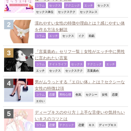
,
,
,
,
,
コラム
セックス
テクニック
エッチ
セックス
,
,
,
セックス体位
セックステク
セックスレス
濡れやすい女性の特徴や理由とは？感じやすい体
を作る方法を解説
,
,
,
,
,
コラム
エッチ
セックス
イク
前戯
『言葉責め』セリフ一覧｜女性がエッチ中に男性
に言われたい言葉
,
,
,
,
,
コラム
ナイトライフ
セックス
テクニック
エッチ
,
,
,
,
エッチ
セックス
セックステク
言葉責め
男がムラっとする『エロい体』とは？セクシーな
女性の特徴12項
,
,
,
,
,
,
,
コラム
恋愛
男性心理
色気
セクシー
女性
恋愛
,
エロい
ディープキスのやり方｜上手な舌使いや気持ちい
いキスのコツとは
,
,
,
,
,
,
コラム
恋愛
テクニック
恋愛
キス
ディープキス