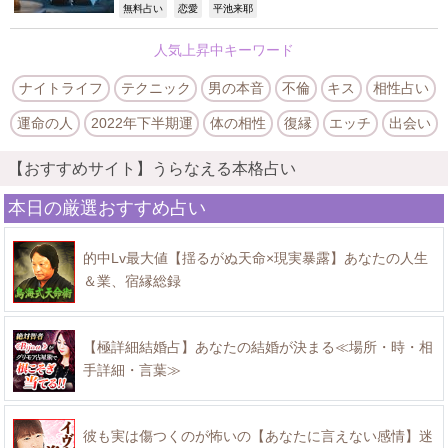
,
,
,
無料占い
恋愛
平池来耶
人気上昇中キーワード
ナイトライフ
テクニック
男の本音
不倫
キス
相性占い
運命の人
2022年下半期運
体の相性
復縁
エッチ
出会い
【おすすめサイト】うらなえる本格占い
本日の厳選おすすめ占い
的中Lv最大値【揺るがぬ天命×現実暴露】あなたの人生
＆業、宿縁総録
【極詳細結婚占】あなたの結婚が決まる≪場所・時・相
手詳細・言葉≫
彼も実は傷つくのが怖いの【あなたに言えない感情】迷