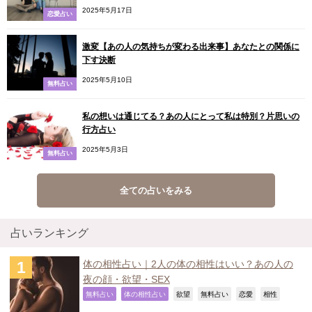
2025年5月17日
恋愛占い
激変【あの人の気持ちが変わる出来事】あなたとの関係に
下す決断
2025年5月10日
無料占い
私の想いは通じてる？あの人にとって私は特別？片思いの
行方占い
2025年5月3日
無料占い
全ての占いをみる
占いランキング
体の相性占い｜2人の体の相性はいい？あの人の
夜の顔・欲望・SEX
,
,
,
,
,
,
無料占い
体の相性占い
欲望
無料占い
恋愛
相性