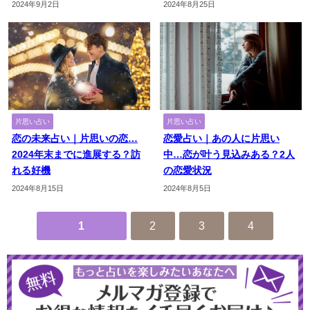
2024年9月2日
2024年8月25日
片思い占い
片思い占い
恋の未来占い｜片思いの恋…
恋愛占い｜あの人に片思い
2024年末までに進展する？訪
中…恋が叶う見込みある？2人
れる好機
の恋愛状況
2024年8月15日
2024年8月5日
1
2
3
4