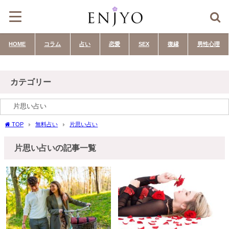
HOME
コラム
占い
恋愛
SEX
復縁
男性心理
カテゴリー
TOP
無料占い
片思い占い
片思い占いの記事一覧