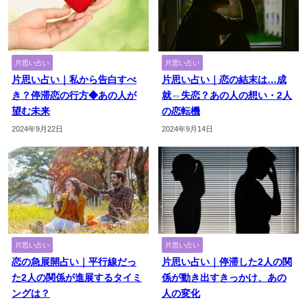
片思い占い
片思い占い
片思い占い｜私から告白すべ
片思い占い｜恋の結末は…成
き？停滞恋の行方◆あの人が
就⇔失恋？あの人の想い・2人
望む未来
の恋転機
2024年9月22日
2024年9月14日
片思い占い
片思い占い
恋の急展開占い｜平行線だっ
片思い占い｜停滞した2人の関
た2人の関係が進展するタイミ
係が動き出すきっかけ、あの
ングは？
人の変化