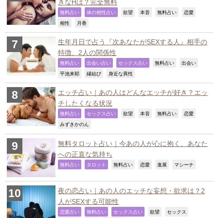
きなHは？完全無料
,
,
,
,
,
,
無料占い
体の相性占い
欲望
本音
無料占い
恋愛
,
,
相性
月香
生年月日で占う『次あなたがSEXする人』相手の
特徴、2人の関係性
,
,
,
,
,
無料占い
出会い占い
セックス占い
無料占い
出会い
,
,
,
平池来耶
縁結び
身近な異性
エッチ占い｜あの人はどんなエッチが好き？エッ
チしたくなる状況
,
,
,
,
,
,
無料占い
セックス占い
欲望
本音
無料占い
恋愛
,
みずきかのん
無料タロット占い｜今あの人が心に抱く、あなた
への正直な気持ち
,
,
,
,
,
,
無料占い
タロット
無料占い
恋愛
進展
マシーナ
夜の恋占い｜あの人のエッチな妄想・欲求は？2
人がSEXする可能性
,
,
,
,
,
恋愛占い
無料占い
セックス占い
欲望
セックス