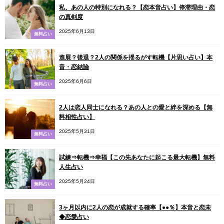
私、あの人の特別になれる？【恋本音占い】停滞理由・恋
の真剣度
2025年6月13日
無料占い
進展？後退？2人の関係を揺るがす転機【片思い占い】本
音・恋結論
2025年6月6日
無料占い
2人は恋人同士になれる？あの人との愛と絆を深める【無
料相性占い】
2025年5月31日
無料占い
試練⇒転機⇒幸福【この先あなたに起こる最大転機】無料
人生占い
2025年5月24日
無料占い
3ヶ月以内に2人の恋が成就する確率【●●％】本音と恋未
◆恋愛占い