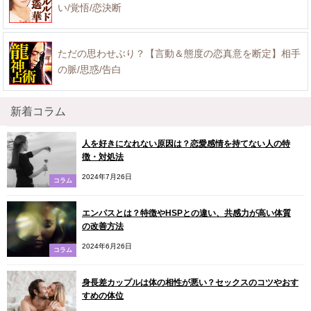
い/覚悟/恋決断
ただの思わせぶり？【言動＆態度の恋真意を断定】相手
の脈/思惑/告白
新着コラム
人を好きになれない原因は？恋愛感情を持てない人の特
徴・対処法
2024年7月26日
コラム
エンパスとは？特徴やHSPとの違い、共感力が高い体質
の改善方法
2024年6月26日
コラム
身長差カップルは体の相性が悪い？セックスのコツやおす
すめの体位