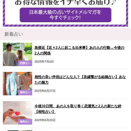
新着占い
急接近【近々2人に起こる出来事】あの人の行動→今後の
2人の関係
2025年7月4日
恋愛占い
相性の良い伴侶はどんな人？【良縁繋がる結婚占い】あな
たの魅力
2025年6月27日
無料占い
今後30日間、あの人を取り巻く恋運気と2人の新たな絆
【相性占い】
2025年6月20日
無料占い