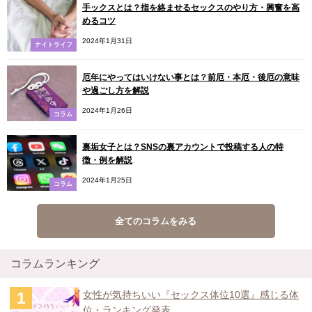
手ックスとは？指を絡ませるセックスのやり方・興奮を高
めるコツ
2024年1月31日
ナイトライフ
厄年にやってはいけない事とは？前厄・本厄・後厄の意味
や過ごし方を解説
2024年1月26日
コラム
裏垢女子とは？SNSの裏アカウントで投稿する人の特
徴・例を解説
2024年1月25日
コラム
全てのコラムをみる
コラムランキング
女性が気持ちいい『セックス体位10選』感じる体
位・ランキング発表