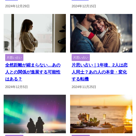
2024年12月29日
2024年12月15日
片思い占い
片思い占い
全然距離が縮まらない…あの
片思い占い｜1年後、2人は恋
人との関係が進展する可能性
人同士？あの人の本音・変化
はある？
する転機
2024年12月5日
2024年11月25日