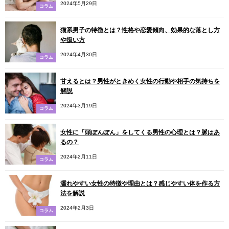
2024年5月29日
コラム
猫系男子の特徴とは？性格や恋愛傾向、効果的な落とし方
や扱い方
2024年4月30日
コラム
甘えるとは？男性がときめく女性の行動や相手の気持ちを
解説
2024年3月19日
コラム
女性に「頭ぽんぽん」をしてくる男性の心理とは？脈はあ
るの？
2024年2月11日
コラム
濡れやすい女性の特徴や理由とは？感じやすい体を作る方
法を解説
2024年2月3日
コラム