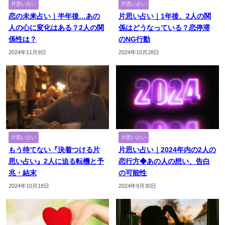
片思い占い
片思い占い
恋の未来占い｜半年後…あの
片思い占い｜1年後、2人の関
人の心に変化はある？2人の関
係はどうなっている？恋停滞
係性は？
のNG行動
2024年11月9日
2024年10月28日
片思い占い
片思い占い
もう待てない『決着つける片
片思い占い｜2024年内の2人の
思い占い』2人に迫る転機と予
恋行方◆あの人の想い、告白
兆・結末
の可能性
2024年10月18日
2024年9月30日