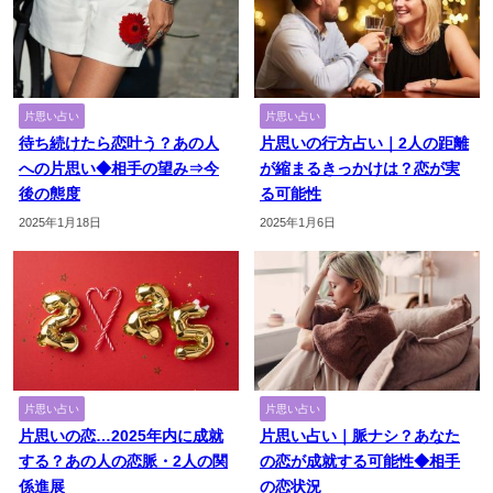
片思い占い
片思い占い
待ち続けたら恋叶う？あの人
片思いの行方占い｜2人の距離
への片思い◆相手の望み⇒今
が縮まるきっかけは？恋が実
後の態度
る可能性
2025年1月18日
2025年1月6日
片思い占い
片思い占い
片思いの恋…2025年内に成就
片思い占い｜脈ナシ？あなた
する？あの人の恋脈・2人の関
の恋が成就する可能性◆相手
係進展
の恋状況