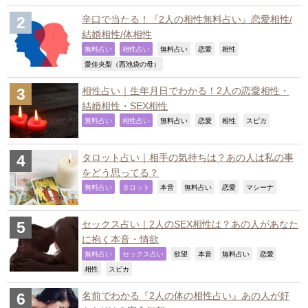
辛口で当たる！『2人の相性無料占い』恋愛相性/
結婚相性/体相性
,
,
,
,
,
無料占い
相性占い
無料占い
恋愛
相性
,
愛佳央梨（西池袋の母）
相性占い｜生年月日でわかる！2人の恋愛相性・
結婚相性・SEX相性
,
,
,
,
,
,
無料占い
相性占い
無料占い
恋愛
相性
スピカ
タロット占い｜相手の気持ちは？あの人は私の事
をどう思ってる？
,
,
,
,
,
,
無料占い
タロット
本音
無料占い
恋愛
マシーナ
セックス占い｜2人のSEX相性は？あの人があなた
に抱く本音・情欲
,
,
,
,
,
,
無料占い
セックス占い
欲望
本音
無料占い
恋愛
,
,
相性
スピカ
名前でわかる『2人の体の相性占い』あの人が好