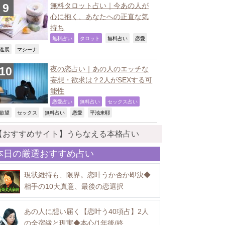
無料タロット占い｜今あの人が
心に抱く、あなたへの正直な気
持ち
,
,
,
,
無料占い
タロット
無料占い
恋愛
,
,
進展
マシーナ
夜の恋占い｜あの人のエッチな
妄想・欲求は？2人がSEXする可
能性
,
,
,
恋愛占い
無料占い
セックス占い
,
,
,
,
,
欲望
セックス
無料占い
恋愛
平池来耶
【おすすめサイト】うらなえる本格占い
本日の厳選おすすめ占い
現状維持も、限界。恋叶うか否か即決◆
相手の10大真意、最後の恋選択
あの人に想い届く【恋叶う40項占】2人
の全宿縁と現実◆本心/1年後/終