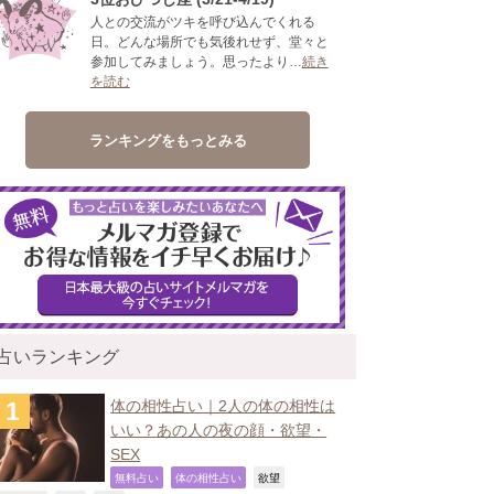
人との交流がツキを呼び込んでくれる
日。どんな場所でも気後れせず、堂々と
参加してみましょう。思ったより…
続き
を読む
ランキングをもっとみる
占いランキング
体の相性占い｜2人の体の相性は
いい？あの人の夜の顔・欲望・
SEX
,
,
,
無料占い
体の相性占い
欲望