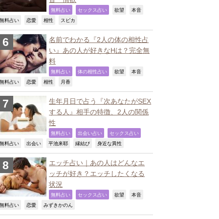
,
,
,
,
無料占い
セックス占い
欲望
本音
,
,
,
,
無料占い
恋愛
相性
スピカ
名前でわかる『2人の体の相性占
い』あの人が好きなHは？完全無
料
,
,
,
,
無料占い
体の相性占い
欲望
本音
,
,
,
,
無料占い
恋愛
相性
月香
生年月日で占う『次あなたがSEX
する人』相手の特徴、2人の関係
性
,
,
,
無料占い
出会い占い
セックス占い
,
,
,
,
,
無料占い
出会い
平池来耶
縁結び
身近な異性
エッチ占い｜あの人はどんなエ
ッチが好き？エッチしたくなる
状況
,
,
,
,
無料占い
セックス占い
欲望
本音
,
,
,
無料占い
恋愛
みずきかのん