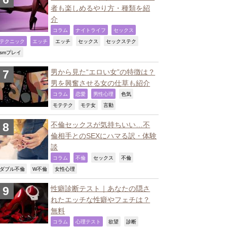
者も楽しめるやり方・種類を紹
介
,
,
,
コラム
ナイトライフ
セックス
,
,
,
,
,
テクニック
エッチ
エッチ
セックス
セックステク
,
smプレイ
男から見た“エロい女”の特徴は？
男を興奮させる女の仕草も紹介
,
,
,
,
コラム
恋愛
男性心理
色気
,
,
,
モテテク
モテ女
言動
不倫セックスが気持ちいい…不
倫相手とのSEXにハマる訳・体験
談
,
,
,
,
コラム
不倫
セックス
不倫
,
,
,
ダブル不倫
W不倫
女性心理
性癖診断テスト｜あなたの隠さ
れたエッチな性癖やフェチは？
無料
,
,
,
,
コラム
心理テスト
欲望
診断