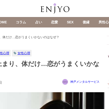
OME
コラム
占い
恋愛
SEX
復縁
男性心
、体だけ…恋がうまくいかないのはなぜ？
性心理
女性心理
止まり、体だけ…恋がうまくいかな
神戸メンタルサービス
日