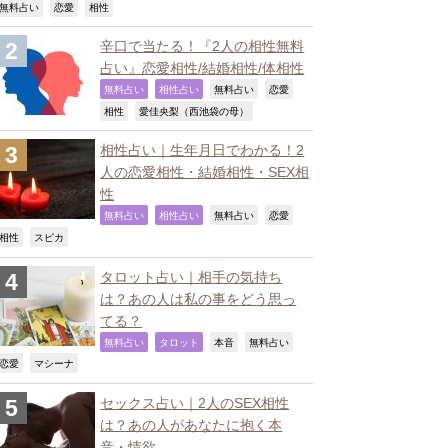
,
,
,
無料占い
恋愛
相性
辛口で当たる！『2人の相性無料
占い』恋愛相性/結婚相性/体相性
,
,
,
,
無料占い
相性占い
無料占い
恋愛
,
,
相性
愛佳央梨（西池袋の母）
相性占い｜生年月日でわかる！2
人の恋愛相性・結婚相性・SEX相
性
,
,
,
,
無料占い
相性占い
無料占い
恋愛
,
,
相性
スピカ
タロット占い｜相手の気持ち
は？あの人は私の事をどう思っ
てる？
,
,
,
,
無料占い
タロット
本音
無料占い
,
,
恋愛
マシーナ
セックス占い｜2人のSEX相性
は？あの人があなたに抱く本
音・情欲