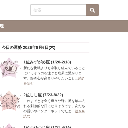
理
今日の運勢 2026年8月6日(木)
1位みずがめ座 (1/20-2/18)
新たな挑戦よりも今取り組んでいること
にいっそう力を注ぐと成果に繋がりま
す。好奇心が高まりやりたいこと…
続き
を読む
2位しし座 (7/23-8/22)
これまでとは全く違う分野に足を踏み入
れる刺激的な日になりそうです。友だち
の誘いやインターネットでたま…
続きを
読む
3位おひつじ座 (3/21-4/19)