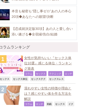
本音も秘密も“隠し事ゼロ”あの人の本心
20項◆あなたへの願望/決断
【恋成就決定版30項】あの人と愛し合い
添い遂げる◆全宿縁/告白/結婚
コラムランキング
女性が気持ちいい『セックス体
位10選』感じる体位・ランキン
グ発表
,
,
,
,
コラム
セックス
テクニック
エッチ
,
,
,
,
セックス
セックス体位
セックステク
セックスレス
濡れやすい女性の特徴や理由と
は？感じやすい体を作る方法を
解説
,
,
,
,
コラム
エッチ
前戯
セックス
イク