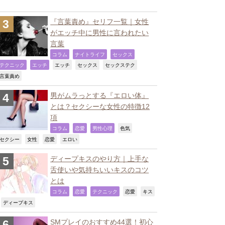
『言葉責め』セリフ一覧｜女性
がエッチ中に男性に言われたい
言葉
,
,
,
コラム
ナイトライフ
セックス
,
,
,
,
,
テクニック
エッチ
エッチ
セックス
セックステク
,
言葉責め
男がムラっとする『エロい体』
とは？セクシーな女性の特徴12
項
,
,
,
,
コラム
恋愛
男性心理
色気
,
,
,
,
セクシー
女性
恋愛
エロい
ディープキスのやり方｜上手な
舌使いや気持ちいいキスのコツ
とは
,
,
,
,
コラム
恋愛
テクニック
恋愛
キス
,
,
ディープキス
SMプレイのおすすめ44選！初心