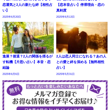
恋運気と2人の新たな絆【相性占
【恋本音占い】停滞理由・恋の
い】
真剣度
2025年6月20日
2025年6月13日
進展？後退？2人の関係を揺るが
2人は恋人同士になれる？あの人
す転機【片思い占い】本音・恋
との愛と絆を深める【無料相性
結論
占い】
2025年6月6日
2025年5月31日