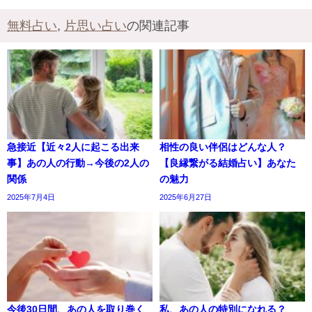
無料占い
,
片思い占い
の関連記事
急接近【近々2人に起こる出来
相性の良い伴侶はどんな人？
事】あの人の行動→今後の2人の
【良縁繋がる結婚占い】あなた
関係
の魅力
2025年7月4日
2025年6月27日
今後30日間、あの人を取り巻く
私、あの人の特別になれる？