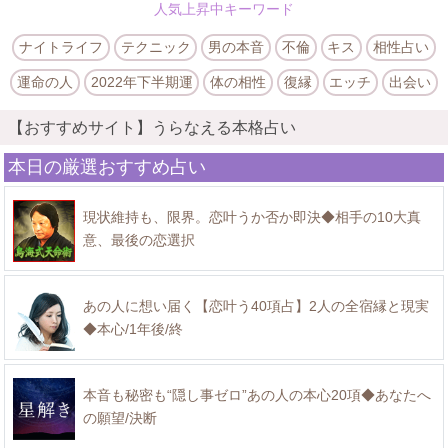
人気上昇中キーワード
ナイトライフ
テクニック
男の本音
不倫
キス
相性占い
運命の人
2022年下半期運
体の相性
復縁
エッチ
出会い
【おすすめサイト】うらなえる本格占い
本日の厳選おすすめ占い
現状維持も、限界。恋叶うか否か即決◆相手の10大真
意、最後の恋選択
あの人に想い届く【恋叶う40項占】2人の全宿縁と現実
◆本心/1年後/終
本音も秘密も“隠し事ゼロ”あの人の本心20項◆あなたへ
の願望/決断