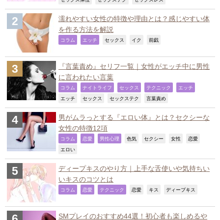
濡れやすい女性の特徴や理由とは？感じやすい体
を作る方法を解説
,
,
,
,
,
コラム
エッチ
セックス
イク
前戯
『言葉責め』セリフ一覧｜女性がエッチ中に男性
に言われたい言葉
,
,
,
,
,
コラム
ナイトライフ
セックス
テクニック
エッチ
,
,
,
,
エッチ
セックス
セックステク
言葉責め
男がムラっとする『エロい体』とは？セクシーな
女性の特徴12項
,
,
,
,
,
,
,
コラム
恋愛
男性心理
色気
セクシー
女性
恋愛
,
エロい
ディープキスのやり方｜上手な舌使いや気持ちい
いキスのコツとは
,
,
,
,
,
,
コラム
恋愛
テクニック
恋愛
キス
ディープキス
SMプレイのおすすめ44選！初心者も楽しめるや