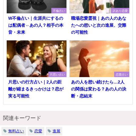
不倫占い
訳あり恋愛
W不倫占い｜生涯共にするの
職場恋愛霊視｜あの人のあな
は配偶者⇔あの人？相手の本
たへの想いと次の進展、交際
音・未来
の可能性
片思い占い
恋愛占い
片思いの行方占い｜2人の距
あの人を想い続けたら…2人
離が縮まるきっかけは？恋が
の関係は変わる？あの人の決
実る可能性
断・恋結末
関連キーワード
無料占い
恋愛
進展