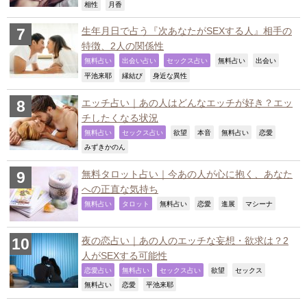
,
,
相性
月香
生年月日で占う『次あなたがSEXする人』相手の
特徴、2人の関係性
,
,
,
,
,
無料占い
出会い占い
セックス占い
無料占い
出会い
,
,
,
平池来耶
縁結び
身近な異性
エッチ占い｜あの人はどんなエッチが好き？エッ
チしたくなる状況
,
,
,
,
,
,
無料占い
セックス占い
欲望
本音
無料占い
恋愛
,
みずきかのん
無料タロット占い｜今あの人が心に抱く、あなた
への正直な気持ち
,
,
,
,
,
,
無料占い
タロット
無料占い
恋愛
進展
マシーナ
夜の恋占い｜あの人のエッチな妄想・欲求は？2
人がSEXする可能性
,
,
,
,
,
恋愛占い
無料占い
セックス占い
欲望
セックス
,
,
,
無料占い
恋愛
平池来耶