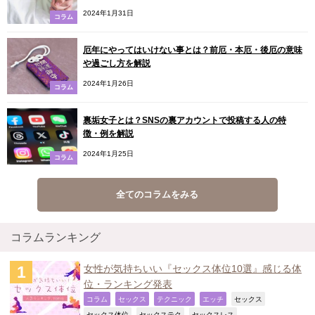
2024年1月31日
コラム
厄年にやってはいけない事とは？前厄・本厄・後厄の意味
や過ごし方を解説
2024年1月26日
コラム
裏垢女子とは？SNSの裏アカウントで投稿する人の特
徴・例を解説
2024年1月25日
コラム
全てのコラムをみる
コラムランキング
女性が気持ちいい『セックス体位10選』感じる体
位・ランキング発表
,
,
,
,
,
コラム
セックス
テクニック
エッチ
セックス
,
,
,
セックス体位
セックステク
セックスレス