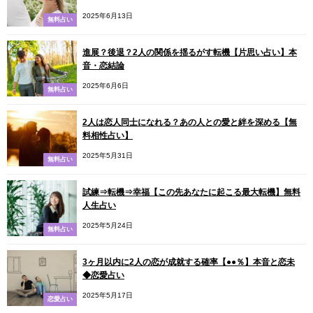
2025年6月13日
無料占い
進展？後退？2人の関係を揺るがす転機【片思い占い】本
音・恋結論
2025年6月6日
無料占い
2人は恋人同士になれる？あの人との愛と絆を深める【無
料相性占い】
2025年5月31日
無料占い
試練⇒転機⇒幸福【この先あなたに起こる最大転機】無料
人生占い
2025年5月24日
無料占い
3ヶ月以内に2人の恋が成就する確率【●●％】本音と恋未
◆恋愛占い
2025年5月17日
恋愛占い