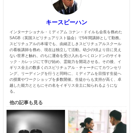
キースビーハン
インターナショナル・ミディアム コナン・ドイルも会長を務めた
SAGB（英国スピリチュアリスト協会）で5年間講師として勤務。
スピリチュアルの本場でも、由緒正しきスピリチュアルスクール
の看板講師を務め、現在は独立して活動。幼少の頃より目に見え
ない世界と触れ、のちに運命を受け入れるべくロンドンのサイキ
ック・カレッジにて学び始め、霊能力を開花させる。その後、イ
ギリス全土の数多くのスピリチュアル・チャーチにてカウンセリ
ング、リーディングを行うと同時に、ミディアムを目指す生徒へ
の授業やワークショップを多数開催。生徒からも支持が高く、卓
越した能力とともにその名をイギリス全土に知られるようにな
る。
他の記事も見る