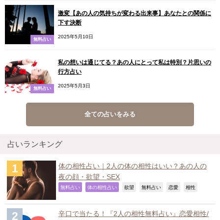
激変【あの人の気持ちが変わる出来事】あなたとの関係に
下す決断
2025年5月10日
無料占い
私の想いは通じてる？あの人にとって私は特別？片思いの
行方占い
2025年5月3日
無料占い
全ての占いをみる
占いランキング
体の相性占い｜2人の体の相性はいい？あの人の
夜の顔・欲望・SEX
,
,
,
,
,
,
無料占い
体の相性占い
欲望
無料占い
恋愛
相性
辛口で当たる！『2人の相性無料占い』恋愛相性/