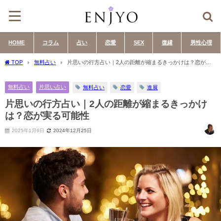
HOME
コラム
占い
恋愛
SEX
復縁
男性心理
TOP
無料占い
片思いの行方占い｜2人の距離が縮まるきっかけは？恋が実
る可能性
無料占い
片思い占い
無料占い
恋愛
進展
片思いの行方占い｜2人の距離が縮まるきっかけ
は？恋が実る可能性
2025年1月6日
2024年12月25日