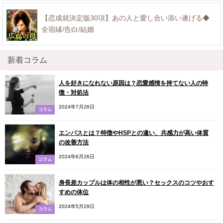
【恋成就決定版30項】あの人と愛し合い添い遂げる◆
全宿縁/告白/結婚
新着コラム
人を好きになれない原因は？恋愛感情を持てない人の特
徴・対処法
2024年7月26日
コラム
エンパスとは？特徴やHSPとの違い、共感力が高い体質
の改善方法
2024年6月26日
コラム
身長差カップルは体の相性が悪い？セックスのコツやおす
すめの体位
2024年5月29日
コラム