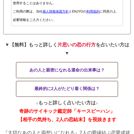
使用することはありません。
ご利用の際は、当社
個人情報保護方針
とENJYOの
利用規約
に同意の上、
必要情報をご入力ください。
▼【無料】もっと詳しく
片思いの恋の行方
を占いたい方は
▼
あの人と親密になれる運命の出来事は？
最終的に2人がたどり着く関係は？
↓もっと詳しく占いたい方は↓
奇跡のサイキック鑑定師「キースビーハン」
【相手の気持ち、2人の恋結末】を視抜きます
『大切なあの人と両想いになれる』2人の愛縁結ぶ恋愛成就