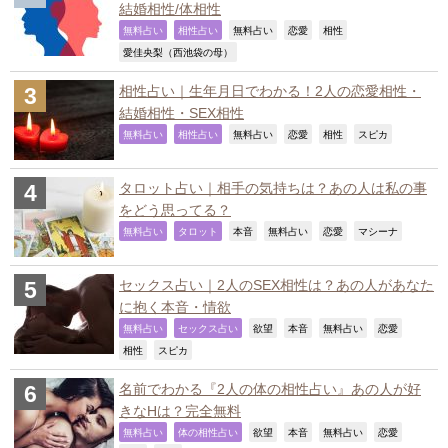
結婚相性/体相性
,
,
,
,
,
無料占い
相性占い
無料占い
恋愛
相性
,
愛佳央梨（西池袋の母）
相性占い｜生年月日でわかる！2人の恋愛相性・
結婚相性・SEX相性
,
,
,
,
,
,
無料占い
相性占い
無料占い
恋愛
相性
スピカ
タロット占い｜相手の気持ちは？あの人は私の事
をどう思ってる？
,
,
,
,
,
,
無料占い
タロット
本音
無料占い
恋愛
マシーナ
セックス占い｜2人のSEX相性は？あの人があなた
に抱く本音・情欲
,
,
,
,
,
,
無料占い
セックス占い
欲望
本音
無料占い
恋愛
,
,
相性
スピカ
名前でわかる『2人の体の相性占い』あの人が好
きなHは？完全無料
,
,
,
,
,
,
無料占い
体の相性占い
欲望
本音
無料占い
恋愛