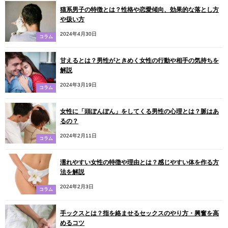
猫系男子の特徴とは？性格や恋愛傾向、効果的な落とし方
や扱い方
2024年4月30日
コラム
甘えるとは？男性がときめく女性の行動や相手の気持ちを
解説
2024年3月19日
コラム
女性に「頭ぽんぽん」をしてくる男性の心理とは？脈はあ
るの？
2024年2月11日
コラム
濡れやすい女性の特徴や理由とは？感じやすい体を作る方
法を解説
2024年2月3日
コラム
手ックスとは？指を絡ませるセックスのやり方・興奮を高
めるコツ