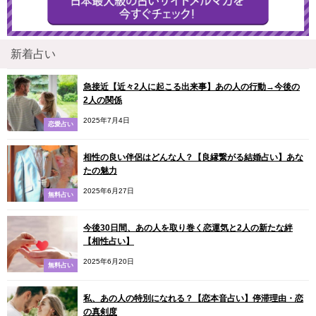
新着占い
急接近【近々2人に起こる出来事】あの人の行動→今後の
2人の関係
2025年7月4日
恋愛占い
相性の良い伴侶はどんな人？【良縁繋がる結婚占い】あな
たの魅力
2025年6月27日
無料占い
今後30日間、あの人を取り巻く恋運気と2人の新たな絆
【相性占い】
2025年6月20日
無料占い
私、あの人の特別になれる？【恋本音占い】停滞理由・恋
の真剣度