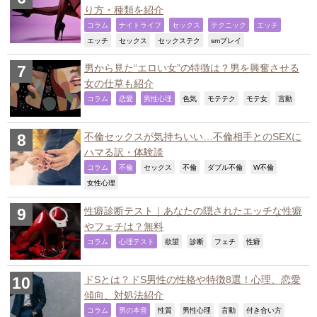
り方・種類を紹介
,
,
,
,
,
コラム
ナイトライフ
セックス
テクニック
エッチ
,
,
,
,
エッチ
セックス
セックステク
smプレイ
男から見た“エロい女”の特徴は？男を興奮させる
女の仕草も紹介
,
,
,
,
,
,
,
コラム
恋愛
男性心理
色気
モテテク
モテ女
言動
不倫セックスが気持ちいい…不倫相手とのSEXに
ハマる訳・体験談
,
,
,
,
,
,
コラム
不倫
セックス
不倫
ダブル不倫
W不倫
,
女性心理
性癖診断テスト｜あなたの隠されたエッチな性癖
やフェチは？無料
,
,
,
,
,
,
コラム
心理テスト
欲望
診断
フェチ
性癖
ドSとは？ドS男性の性格や特徴8選！心理、恋愛
傾向、対処法紹介
,
,
,
,
,
,
コラム
男の本音
性質
男性心理
言動
付き合い方