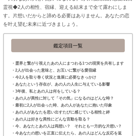
霊視◆2人の相性、宿縁、迎える結末まで全て露わにしま
す。片想いだからと諦める必要はありません。あなたの恋
を叶え望む未来に近づきましょう。
鑑定項目一覧
・霊界と繋がり視えたあの人にまつわる1つの現実を共有します
・2人が出会った意味と、お互いに繋がる愛宿縁
・今2人を取り巻く状況と進展に必要なきっかけ
・あなたという存在が、あの人の人生に与えている影響
・3年後、私とあの人は何をしている？
・あの人が異性に対して「その気」になるのはどんな時？
・最初に2人が出会った時、あの人があなたに抱いた印象
・あの人があなたを思い出すたびに感じている相性と絆
・あの人は好きな異性にどんな言動を取る？
・今、あなたとあの人は両想い？ それとも一方的な片想い？
・今あなたの想いを正直に伝えたら、あの人はどんな反応を返