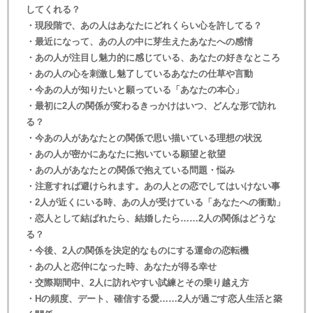
してくれる？
・現段階で、あの人はあなたにどれくらい心を許してる？
・最近になって、あの人の中に芽生えたあなたへの感情
・あの人が注目し魅力的に感じている、あなたの好きなところ
・あの人の心を刺激し魅了しているあなたの仕草や言動
・今あの人が知りたいと願っている「あなたの本心」
・最初に2人の関係が変わるきっかけはいつ、どんな形で訪れ
る？
・今あの人があなたとの関係で思い描いている理想の状況
・あの人が密かにあなたに抱いている願望と欲望
・あの人があなたとの関係で抱えている問題・悩み
・注意すれば避けられます。あの人との恋でしてはいけない事
・2人が近くにいる時、あの人が受けている「あなたへの衝動」
・恋人として結ばれたら、結婚したら……2人の関係はどうな
る？
・今後、2人の関係を決定的なものにする運命の恋転機
・あの人と恋仲になった時、あなたが得る幸せ
・交際期間中、2人に訪れやすい試練とその乗り越え方
・Hの頻度、デート、確信する愛……2人が過ごす恋人生活と築