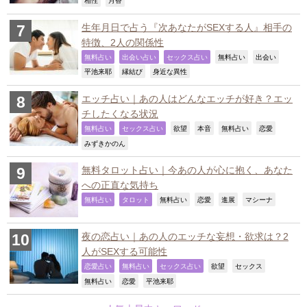
,
,
相性
月香
生年月日で占う『次あなたがSEXする人』相手の
特徴、2人の関係性
,
,
,
,
,
無料占い
出会い占い
セックス占い
無料占い
出会い
,
,
,
平池来耶
縁結び
身近な異性
エッチ占い｜あの人はどんなエッチが好き？エッ
チしたくなる状況
,
,
,
,
,
,
無料占い
セックス占い
欲望
本音
無料占い
恋愛
,
みずきかのん
無料タロット占い｜今あの人が心に抱く、あなた
への正直な気持ち
,
,
,
,
,
,
無料占い
タロット
無料占い
恋愛
進展
マシーナ
夜の恋占い｜あの人のエッチな妄想・欲求は？2
人がSEXする可能性
,
,
,
,
,
恋愛占い
無料占い
セックス占い
欲望
セックス
,
,
,
無料占い
恋愛
平池来耶