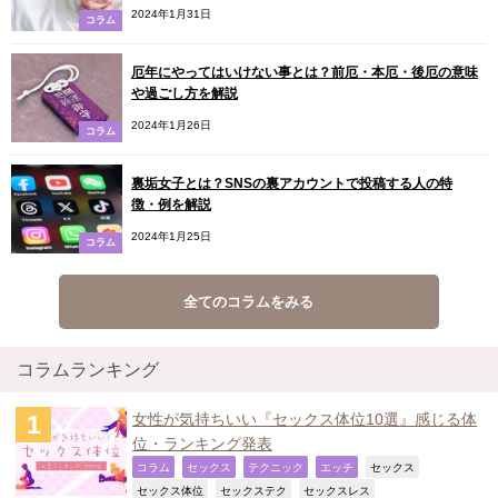
2024年1月31日
コラム
厄年にやってはいけない事とは？前厄・本厄・後厄の意味
や過ごし方を解説
2024年1月26日
コラム
裏垢女子とは？SNSの裏アカウントで投稿する人の特
徴・例を解説
2024年1月25日
コラム
全てのコラムをみる
コラムランキング
女性が気持ちいい『セックス体位10選』感じる体
位・ランキング発表
,
,
,
,
,
コラム
セックス
テクニック
エッチ
セックス
,
,
,
セックス体位
セックステク
セックスレス