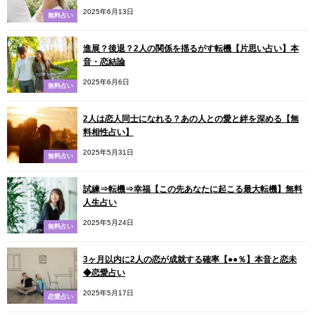
2025年6月13日
無料占い
進展？後退？2人の関係を揺るがす転機【片思い占い】本
音・恋結論
2025年6月6日
無料占い
2人は恋人同士になれる？あの人との愛と絆を深める【無
料相性占い】
2025年5月31日
無料占い
試練⇒転機⇒幸福【この先あなたに起こる最大転機】無料
人生占い
2025年5月24日
無料占い
3ヶ月以内に2人の恋が成就する確率【●●％】本音と恋未
◆恋愛占い
2025年5月17日
恋愛占い