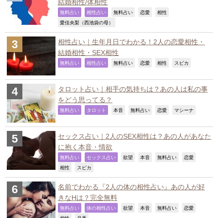
結婚相性/体相性
,
,
,
,
,
無料占い
相性占い
無料占い
恋愛
相性
,
愛佳央梨（西池袋の母）
相性占い｜生年月日でわかる！2人の恋愛相性・
結婚相性・SEX相性
,
,
,
,
,
,
無料占い
相性占い
無料占い
恋愛
相性
スピカ
タロット占い｜相手の気持ちは？あの人は私の事
をどう思ってる？
,
,
,
,
,
,
無料占い
タロット
本音
無料占い
恋愛
マシーナ
セックス占い｜2人のSEX相性は？あの人があなた
に抱く本音・情欲
,
,
,
,
,
,
無料占い
セックス占い
欲望
本音
無料占い
恋愛
,
,
相性
スピカ
名前でわかる『2人の体の相性占い』あの人が好
きなHは？完全無料
,
,
,
,
,
,
無料占い
体の相性占い
欲望
本音
無料占い
恋愛