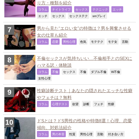
り方・種類を紹介
,
,
,
,
,
コラム
ナイトライフ
セックス
テクニック
エッチ
,
,
,
,
エッチ
セックス
セックステク
smプレイ
男から見た“エロい女”の特徴は？男を興奮させる
女の仕草も紹介
,
,
,
,
,
,
,
コラム
恋愛
男性心理
色気
モテテク
モテ女
言動
不倫セックスが気持ちいい…不倫相手とのSEXに
ハマる訳・体験談
,
,
,
,
,
,
コラム
不倫
セックス
不倫
ダブル不倫
W不倫
,
女性心理
性癖診断テスト｜あなたの隠されたエッチな性癖
やフェチは？無料
,
,
,
,
,
,
コラム
心理テスト
欲望
診断
フェチ
性癖
ドSとは？ドS男性の性格や特徴8選！心理、恋愛
傾向、対処法紹介
,
,
,
,
,
,
コラム
男の本音
性質
男性心理
言動
付き合い方