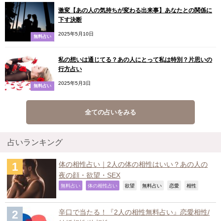
激変【あの人の気持ちが変わる出来事】あなたとの関係に
下す決断
2025年5月10日
無料占い
私の想いは通じてる？あの人にとって私は特別？片思いの
行方占い
2025年5月3日
無料占い
全ての占いをみる
占いランキング
体の相性占い｜2人の体の相性はいい？あの人の
夜の顔・欲望・SEX
,
,
,
,
,
,
無料占い
体の相性占い
欲望
無料占い
恋愛
相性
辛口で当たる！『2人の相性無料占い』恋愛相性/