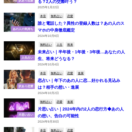
訳あり恋愛
る？2人の交際叶う？
2025年1月22日
本音
無料占い
恋愛
誰と電話した？異性の登録人数は？あの人のス
あの人の気持ち
マホの中身徹底鑑定
2024年10月6日
無料占い
人生
将来
未来占い｜半年後・1年後・3年後…あなたの人
人生占い
生、将来どうなる？
2024年10月4日
本音
無料占い
恋愛
進展
恋占い｜年下のあの人に恋…好かれる見込み
訳あり恋愛
は？相手の想い・進展
2024年10月2日
無料占い
恋愛
進展
片思い占い｜2024年内の2人の恋行方◆あの人
片思い占い
の想い、告白の可能性
2024年9月30日
本音
無料占い
恋愛