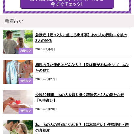
新着占い
急接近【近々2人に起こる出来事】あの人の行動→今後の
2人の関係
2025年7月4日
恋愛占い
相性の良い伴侶はどんな人？【良縁繋がる結婚占い】あな
たの魅力
2025年6月27日
無料占い
今後30日間、あの人を取り巻く恋運気と2人の新たな絆
【相性占い】
2025年6月20日
無料占い
私、あの人の特別になれる？【恋本音占い】停滞理由・恋
の真剣度