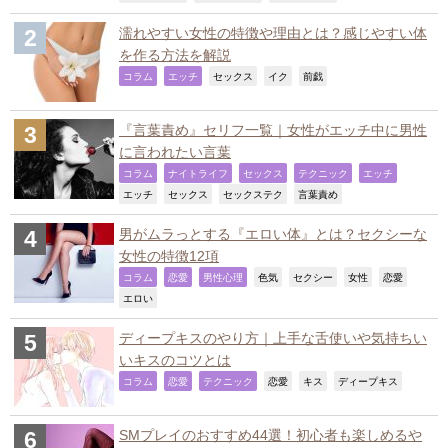
濡れやすい女性の特徴や理由とは？感じやすい体
を作る方法を解説
,
,
,
,
,
コラム
エッチ
セックス
イク
前戯
『言葉責め』セリフ一覧｜女性がエッチ中に男性
に言われたい言葉
,
,
,
,
,
コラム
ナイトライフ
セックス
テクニック
エッチ
,
,
,
,
エッチ
セックス
セックステク
言葉責め
男がムラっとする『エロい体』とは？セクシーな
女性の特徴12項
,
,
,
,
,
,
,
コラム
恋愛
男性心理
色気
セクシー
女性
恋愛
,
エロい
ディープキスのやり方｜上手な舌使いや気持ちい
いキスのコツとは
,
,
,
,
,
,
コラム
恋愛
テクニック
恋愛
キス
ディープキス
SMプレイのおすすめ44選！初心者も楽しめるや