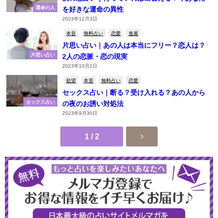
運命の人
を好きな運命の異性
2023年12月3日
本音
無料占い
恋愛
進展
片思い占い｜あの人は本当にフリー？恋人は？
片思い占い
2人の恋脈・恋の現実
2023年10月2日
欲望
本音
無料占い
恋愛
セックス占い｜断る？受け入れる？あの人から
セックス占い
の夜のお誘い対処法
2023年9月30日
1 / 2