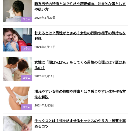
猫系男子の特徴とは？性格や恋愛傾向、効果的な落とし方
や扱い方
2024年4月30日
コラム
甘えるとは？男性がときめく女性の行動や相手の気持ちを
解説
2024年3月19日
コラム
女性に「頭ぽんぽん」をしてくる男性の心理とは？脈はあ
るの？
2024年2月11日
コラム
濡れやすい女性の特徴や理由とは？感じやすい体を作る方
法を解説
2024年2月3日
コラム
手ックスとは？指を絡ませるセックスのやり方・興奮を高
めるコツ