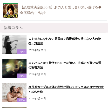
【恋成就決定版30項】あの人と愛し合い添い遂げる◆
全宿縁/告白/結婚
新着コラム
人を好きになれない原因は？恋愛感情を持てない人の特
徴・対処法
2024年7月26日
コラム
エンパスとは？特徴やHSPとの違い、共感力が高い体質
の改善方法
2024年6月26日
コラム
身長差カップルは体の相性が悪い？セックスのコツやおす
すめの体位
2024年5月29日
コラム