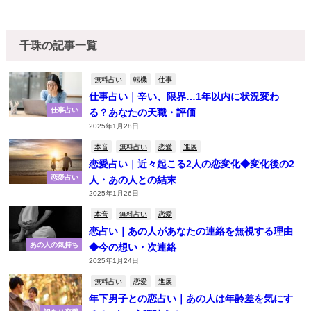
千珠の記事一覧
無料占い
転機
仕事
仕事占い｜辛い、限界…1年以内に状況変わ
仕事占い
る？あなたの天職・評価
2025年1月28日
本音
無料占い
恋愛
進展
恋愛占い｜近々起こる2人の恋変化◆変化後の2
恋愛占い
人・あの人との結末
2025年1月26日
本音
無料占い
恋愛
恋占い｜あの人があなたの連絡を無視する理由
あの人の気持ち
◆今の想い・次連絡
2025年1月24日
無料占い
恋愛
進展
年下男子との恋占い｜あの人は年齢差を気にす