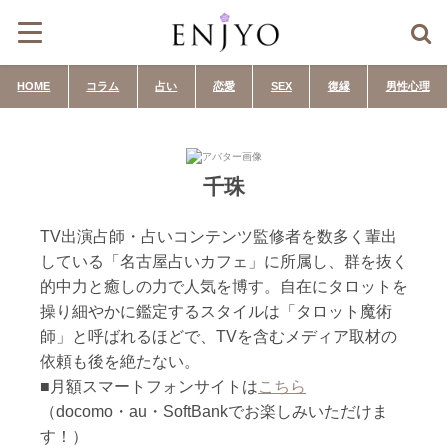
HOME
コラム
占い
恋愛
SEX
復縁
男性心理
千珠
TV出演占師・占いコンテンツ監修者を数多く輩出
している「名古屋占いカフェ」に所属し、群を抜く
的中力と癒しの力で人気を博す。自在にタロットを
操り細やかに鑑定するスタイルは「タロット魔術
師」と呼ばれるほどで、TVを含むメディア取材の
依頼も後を絶たない。
■月額スマートフォンサイトは
こちら
（docomo・au・SoftBankでお楽しみいただけま
す！）