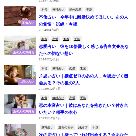
2024年3月6日
本音
無料占い
婚外恋愛
千珠
不倫占い｜今年中に離婚決めてほしい。あの人
不倫占い
の覚悟・試練・今後
2024年3月4日
本音
恋愛
進展
千珠
恋愛占い｜彼を10倍愛しく感じる告白文◆あな
あの人の気持ち
たへの切ない想い
2024年2月1日
本音
無料占い
恋愛
進展
片思い占い｜接点ゼロのあの人…今後近づく機
片思い占い
会ある？その後の2人
2023年12月9日
本音
無料占い
恋愛
千珠
恋の本音占い｜彼はあなたを抱きたい？付き合
あの人の気持ち
いたい？相手の本心
2023年12月5日
無料占い
運命の相手
縁結び
千珠
次の恋占い｜待っていれば出会える？今あなた