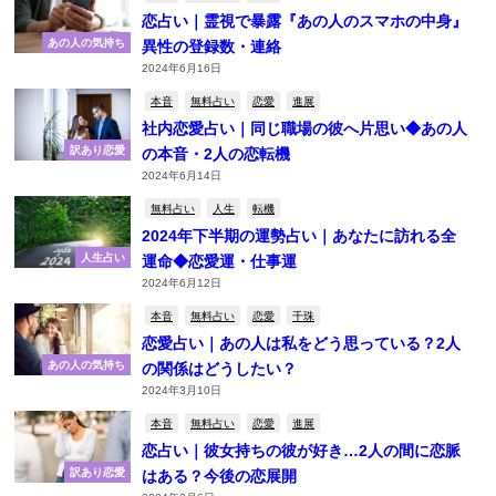
恋占い｜霊視で暴露『あの人のスマホの中身』
あの人の気持ち
異性の登録数・連絡
2024年6月16日
本音
無料占い
恋愛
進展
社内恋愛占い｜同じ職場の彼へ片思い◆あの人
訳あり恋愛
の本音・2人の恋転機
2024年6月14日
無料占い
人生
転機
2024年下半期の運勢占い｜あなたに訪れる全
人生占い
運命◆恋愛運・仕事運
2024年6月12日
本音
無料占い
恋愛
千珠
恋愛占い｜あの人は私をどう思っている？2人
あの人の気持ち
の関係はどうしたい？
2024年3月10日
本音
無料占い
恋愛
進展
恋占い｜彼女持ちの彼が好き…2人の間に恋脈
訳あり恋愛
はある？今後の恋展開