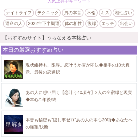
人気上昇中キーワード
ナイトライフ
テクニック
男の本音
不倫
キス
相性占い
運命の人
2022年下半期運
体の相性
復縁
エッチ
出会い
【おすすめサイト】うらなえる本格占い
本日の厳選おすすめ占い
現状維持も、限界。恋叶うか否か即決◆相手の10大真
意、最後の恋選択
あの人に想い届く【恋叶う40項占】2人の全宿縁と現実
◆本心/1年後/終
本音も秘密も“隠し事ゼロ”あの人の本心20項◆あなたへ
の願望/決断