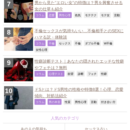
男から見た“エロい女”の特徴は？男を興奮させる
女の仕草も紹介
,
,
,
,
,
,
,
コラム
恋愛
男性心理
色気
モテテク
モテ女
言動
不倫セックスが気持ちいい…不倫相手とのSEXに
ハマる訳・体験談
,
,
,
,
,
,
コラム
不倫
セックス
不倫
ダブル不倫
W不倫
,
女性心理
性癖診断テスト｜あなたの隠されたエッチな性癖
やフェチは？無料
,
,
,
,
,
,
コラム
心理テスト
欲望
診断
フェチ
性癖
ドSとは？ドS男性の性格や特徴8選！心理、恋愛
傾向、対処法紹介
,
,
,
,
,
,
コラム
男の本音
性質
男性心理
言動
付き合い方
人気のカテゴリ
あの人の気持ち
セックス占い