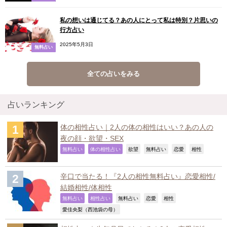
私の想いは通じてる？あの人にとって私は特別？片思いの
行方占い
2025年5月3日
無料占い
全ての占いをみる
占いランキング
体の相性占い｜2人の体の相性はいい？あの人の
夜の顔・欲望・SEX
,
,
,
,
,
,
無料占い
体の相性占い
欲望
無料占い
恋愛
相性
辛口で当たる！『2人の相性無料占い』恋愛相性/
結婚相性/体相性
,
,
,
,
,
無料占い
相性占い
無料占い
恋愛
相性
,
愛佳央梨（西池袋の母）