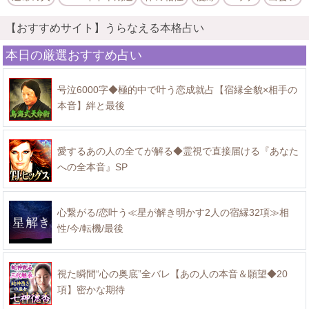
【おすすめサイト】うらなえる本格占い
本日の厳選おすすめ占い
号泣6000字◆極的中で叶う恋成就占【宿縁全貌×相手の
本音】絆と最後
愛するあの人の全てが解る◆霊視で直接届ける『あなた
への全本音』SP
心繋がる/恋叶う≪星が解き明かす2人の宿縁32項≫相
性/今/転機/最後
視た瞬間“心の奥底”全バレ【あの人の本音＆願望◆20
項】密かな期待