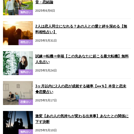
音・恋結論
2025年6月6日
無料占い
2人は恋人同士になれる？あの人との愛と絆を深める【無
料相性占い】
2025年5月31日
相性占い
試練⇒転機⇒幸福【この先あなたに起こる最大転機】無料
人生占い
2025年5月24日
無料占い
3ヶ月以内に2人の恋が成就する確率【●●％】本音と恋未
◆恋愛占い
2025年5月17日
恋愛占い
激変【あの人の気持ちが変わる出来事】あなたとの関係に
下す決断
2025年5月10日
無料占い