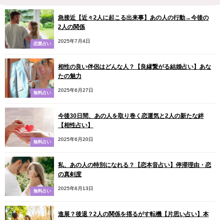
急接近【近々2人に起こる出来事】あの人の行動→今後の
2人の関係
2025年7月4日
恋愛占い
相性の良い伴侶はどんな人？【良縁繋がる結婚占い】あな
たの魅力
2025年6月27日
無料占い
今後30日間、あの人を取り巻く恋運気と2人の新たな絆
【相性占い】
2025年6月20日
無料占い
私、あの人の特別になれる？【恋本音占い】停滞理由・恋
の真剣度
2025年6月13日
無料占い
進展？後退？2人の関係を揺るがす転機【片思い占い】本