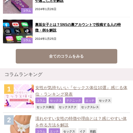
や過ごし方を解説
2024年1月26日
コラム
裏垢女子とは？SNSの裏アカウントで投稿する人の特
徴・例を解説
2024年1月25日
コラム
全てのコラムをみる
コラムランキング
女性が気持ちいい『セックス体位10選』感じる体
位・ランキング発表
,
,
,
,
,
コラム
セックス
テクニック
エッチ
セックス
,
,
,
セックス体位
セックステク
セックスレス
濡れやすい女性の特徴や理由とは？感じやすい体
を作る方法を解説
,
,
,
,
,
コラム
エッチ
セックス
イク
前戯