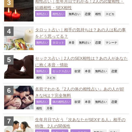
相性占い｜生年月日でわかる！2人の恋愛相性・
結婚相性・SEX相性
,
,
,
,
,
,
無料占い
相性占い
無料占い
恋愛
相性
スピカ
タロット占い｜相手の気持ちは？あの人は私の事
をどう思ってる？
,
,
,
,
,
,
無料占い
タロット
本音
無料占い
恋愛
マシーナ
セックス占い｜2人のSEX相性は？あの人があなた
に抱く本音・情欲
,
,
,
,
,
,
無料占い
セックス占い
欲望
本音
無料占い
恋愛
,
,
相性
スピカ
名前でわかる『2人の体の相性占い』あの人が好
きなHは？完全無料
,
,
,
,
,
,
無料占い
体の相性占い
欲望
本音
無料占い
恋愛
,
,
相性
月香
生年月日で占う『次あなたがSEXする人』相手の
特徴、2人の関係性