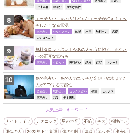
,
,
,
,
,
無料占い
出会い占い
セックス占い
無料占い
出会い
,
,
,
平池来耶
縁結び
身近な異性
エッチ占い｜あの人はどんなエッチが好き？エッ
チしたくなる状況
,
,
,
,
,
,
無料占い
セックス占い
欲望
本音
無料占い
恋愛
,
みずきかのん
無料タロット占い｜今あの人が心に抱く、あなた
への正直な気持ち
,
,
,
,
,
,
無料占い
タロット
無料占い
恋愛
進展
マシーナ
夜の恋占い｜あの人のエッチな妄想・欲求は？2
人がSEXする可能性
,
,
,
,
,
恋愛占い
無料占い
セックス占い
欲望
セックス
,
,
,
無料占い
恋愛
平池来耶
人気上昇中キーワード
ナイトライフ
テクニック
男の本音
不倫
キス
相性占い
運命の人
2022年下半期運
体の相性
復縁
エッチ
出会い