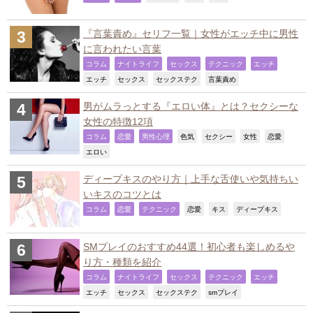
『言葉責め』セリフ一覧｜女性がエッチ中に男性
に言われたい言葉
,
,
,
,
,
コラム
ナイトライフ
セックス
テクニック
エッチ
,
,
,
,
エッチ
セックス
セックステク
言葉責め
男がムラっとする『エロい体』とは？セクシーな
女性の特徴12項
,
,
,
,
,
,
,
コラム
恋愛
男性心理
色気
セクシー
女性
恋愛
,
エロい
ディープキスのやり方｜上手な舌使いや気持ちい
いキスのコツとは
,
,
,
,
,
,
コラム
恋愛
テクニック
恋愛
キス
ディープキス
SMプレイのおすすめ44選！初心者も楽しめるや
り方・種類を紹介
,
,
,
,
,
コラム
ナイトライフ
セックス
テクニック
エッチ
,
,
,
,
エッチ
セックス
セックステク
smプレイ