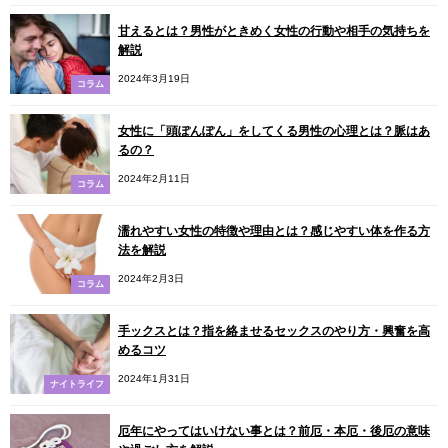
甘えるとは？男性がときめく女性の行動や相手の気持ちを
解説
2024年3月19日
コラム
女性に「頭ぽんぽん」をしてくる男性の心理とは？脈はあ
るの？
2024年2月11日
コラム
濡れやすい女性の特徴や理由とは？感じやすい体を作る方
法を解説
2024年2月3日
コラム
手ックスとは？指を絡ませるセックスのやり方・興奮を高
めるコツ
2024年1月31日
ナイトライフ
厄年にやってはいけない事とは？前厄・本厄・後厄の意味