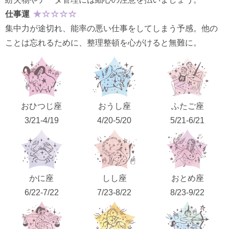
仕事運
集中力が途切れ、能率の悪い仕事をしてしまう予感。他の
ことは忘れるために、整理整頓を心がけると無難に。
おひつじ座
おうし座
ふたご座
3/21-4/19
4/20-5/20
5/21-6/21
かに座
しし座
おとめ座
6/22-7/22
7/23-8/22
8/23-9/22