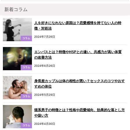
新着コラム
人を好きになれない原因は？恋愛感情を持てない人の特
徴・対処法
2024年7月26日
コラム
エンパスとは？特徴やHSPとの違い、共感力が高い体質
の改善方法
2024年6月26日
コラム
身長差カップルは体の相性が悪い？セックスのコツやおす
すめの体位
2024年5月29日
コラム
猫系男子の特徴とは？性格や恋愛傾向、効果的な落とし方
や扱い方
2024年4月30日
コラム