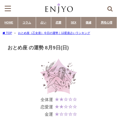
HOME
コラム
占い
恋愛
SEX
復縁
男性心理
TOP
おとめ座（乙女座）今日の運勢｜12星座占いランキング
おとめ座 の運勢 8月9日(日)
全体運
恋愛運
金運