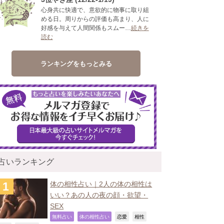
心身共に快適で、意欲的に物事に取り組
める日。周りからの評価も高まり、人に
好感を与えて人間関係もスムー…
続きを
読む
ランキングをもっとみる
占いランキング
体の相性占い｜2人の体の相性は
いい？あの人の夜の顔・欲望・
SEX
,
,
,
,
無料占い
体の相性占い
恋愛
相性