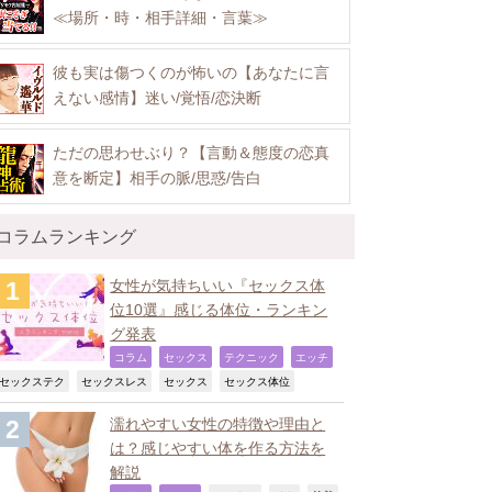
≪場所・時・相手詳細・言葉≫
彼も実は傷つくのが怖いの【あなたに言
えない感情】迷い/覚悟/恋決断
ただの思わせぶり？【言動＆態度の恋真
意を断定】相手の脈/思惑/告白
コラムランキング
女性が気持ちいい『セックス体
位10選』感じる体位・ランキン
グ発表
,
,
,
,
コラム
セックス
テクニック
エッチ
,
,
,
,
セックステク
セックスレス
セックス
セックス体位
濡れやすい女性の特徴や理由と
は？感じやすい体を作る方法を
解説