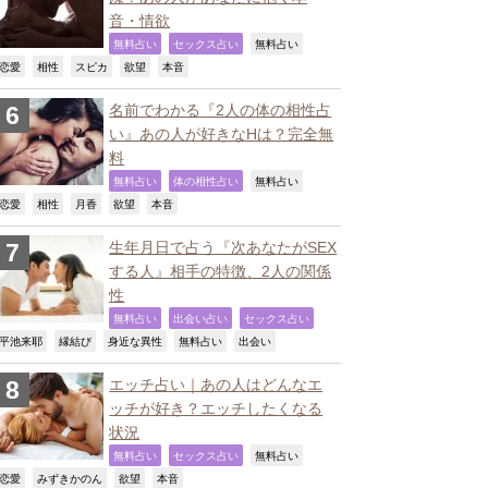
音・情欲
,
,
,
無料占い
セックス占い
無料占い
,
,
,
,
,
恋愛
相性
スピカ
欲望
本音
名前でわかる『2人の体の相性占
い』あの人が好きなHは？完全無
料
,
,
,
無料占い
体の相性占い
無料占い
,
,
,
,
,
恋愛
相性
月香
欲望
本音
生年月日で占う『次あなたがSEX
する人』相手の特徴、2人の関係
性
,
,
,
無料占い
出会い占い
セックス占い
,
,
,
,
,
平池来耶
縁結び
身近な異性
無料占い
出会い
エッチ占い｜あの人はどんなエ
ッチが好き？エッチしたくなる
状況
,
,
,
無料占い
セックス占い
無料占い
,
,
,
,
恋愛
みずきかのん
欲望
本音