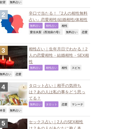
,
,
欲望
無料占い
辛口で当たる！『2人の相性無料
占い』恋愛相性/結婚相性/体相性
,
,
,
無料占い
相性占い
相性
,
,
愛佳央梨（西池袋の母）
無料占い
恋愛
相性占い｜生年月日でわかる！2
人の恋愛相性・結婚相性・SEX相
性
,
,
,
,
無料占い
相性占い
相性
スピカ
,
,
無料占い
恋愛
タロット占い｜相手の気持ち
は？あの人は私の事をどう思っ
てる？
,
,
,
,
無料占い
タロット
恋愛
マシーナ
,
,
本音
無料占い
セックス占い｜2人のSEX相性
は？あの人があなたに抱く本