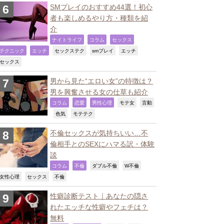
SMプレイのおすすめ44選！初心
者も楽しめるやり方・種類を紹
介
,
,
,
ナイトライフ
コラム
セックス
,
,
,
,
,
テクニック
エッチ
セックステク
smプレイ
エッチ
,
セックス
男から見た“エロい女”の特徴は？
男を興奮させる女の仕草も紹介
,
,
,
,
コラム
恋愛
男性心理
モテ女
言動
,
,
,
色気
モテテク
不倫セックスが気持ちいい…不
倫相手とのSEXにハマる訳・体験
談
,
,
,
,
コラム
不倫
ダブル不倫
W不倫
,
,
,
女性心理
セックス
不倫
性癖診断テスト｜あなたの隠さ
れたエッチな性癖やフェチは？
無料