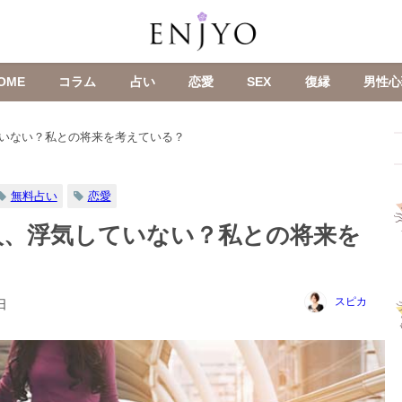
OME
コラム
占い
恋愛
SEX
復縁
男性心
いない？私との将来を考えている？
無料占い
恋愛
人、浮気していない？私との将来を
スピカ
日