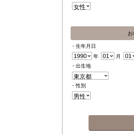
お
・生年月日
年
月
・出生地
・性別