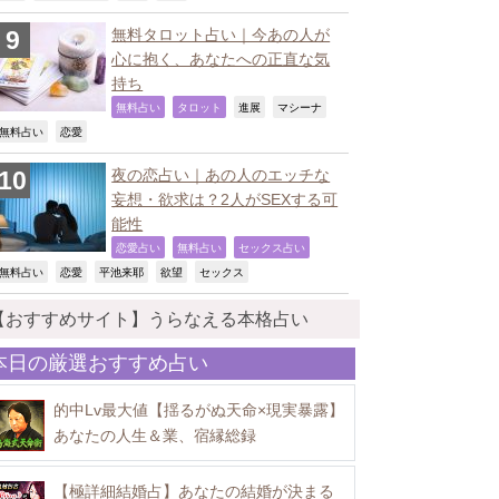
無料タロット占い｜今あの人が
心に抱く、あなたへの正直な気
持ち
,
,
,
,
無料占い
タロット
進展
マシーナ
,
,
無料占い
恋愛
夜の恋占い｜あの人のエッチな
妄想・欲求は？2人がSEXする可
能性
,
,
,
恋愛占い
無料占い
セックス占い
,
,
,
,
,
無料占い
恋愛
平池来耶
欲望
セックス
【おすすめサイト】うらなえる本格占い
本日の厳選おすすめ占い
的中Lv最大値【揺るがぬ天命×現実暴露】
あなたの人生＆業、宿縁総録
【極詳細結婚占】あなたの結婚が決まる