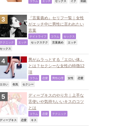
,
,
,
,
コラム
エッチ
セックス
イク
前戯
『言葉責め』セリフ一覧｜女性
がエッチ中に男性に言われたい
言葉
,
,
,
ナイトライフ
コラム
セックス
,
,
,
,
,
テクニック
エッチ
セックステク
言葉責め
エッチ
,
セックス
男がムラっとする『エロい体』
とは？セクシーな女性の特徴12
項
,
,
,
,
,
コラム
恋愛
男性心理
女性
恋愛
,
,
,
エロい
色気
セクシー
ディープキスのやり方｜上手な
舌使いや気持ちいいキスのコツ
とは
,
,
,
コラム
恋愛
テクニック
,
,
,
ディープキス
恋愛
キス