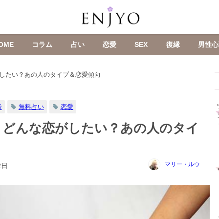
OME
コラム
占い
恋愛
SEX
復縁
男性心
したい？あの人のタイプ＆恋愛傾向
音
無料占い
恋愛
とどんな恋がしたい？あの人のタイ
マリー・ルウ
2日