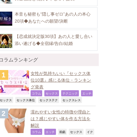
本音も秘密も“隠し事ゼロ”あの人の本心
20項◆あなたへの願望/決断
【恋成就決定版30項】あの人と愛し合い
添い遂げる◆全宿縁/告白/結婚
コラムランキング
女性が気持ちいい『セックス体
位10選』感じる体位・ランキン
グ発表
,
,
,
,
コラム
セックス
テクニック
エッチ
,
,
,
,
セックス
セックス体位
セックステク
セックスレス
濡れやすい女性の特徴や理由と
は？感じやすい体を作る方法を
解説
,
,
,
,
コラム
エッチ
前戯
セックス
イク