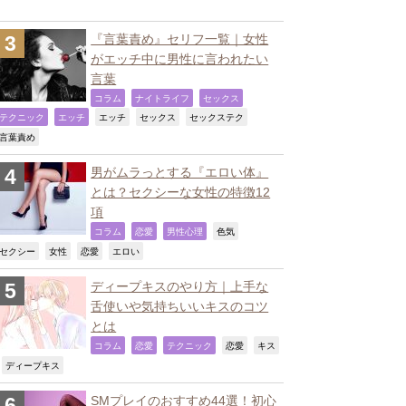
『言葉責め』セリフ一覧｜女性
がエッチ中に男性に言われたい
言葉
,
,
,
コラム
ナイトライフ
セックス
,
,
,
,
,
テクニック
エッチ
エッチ
セックス
セックステク
,
言葉責め
男がムラっとする『エロい体』
とは？セクシーな女性の特徴12
項
,
,
,
,
コラム
恋愛
男性心理
色気
,
,
,
,
セクシー
女性
恋愛
エロい
ディープキスのやり方｜上手な
舌使いや気持ちいいキスのコツ
とは
,
,
,
,
コラム
恋愛
テクニック
恋愛
キス
,
,
ディープキス
SMプレイのおすすめ44選！初心