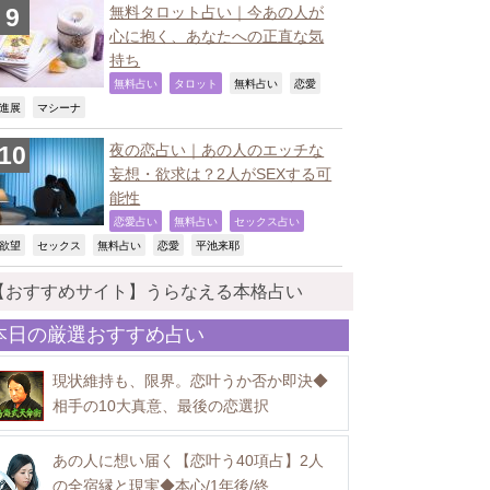
無料タロット占い｜今あの人が
心に抱く、あなたへの正直な気
持ち
,
,
,
,
無料占い
タロット
無料占い
恋愛
,
,
進展
マシーナ
夜の恋占い｜あの人のエッチな
妄想・欲求は？2人がSEXする可
能性
,
,
,
恋愛占い
無料占い
セックス占い
,
,
,
,
,
欲望
セックス
無料占い
恋愛
平池来耶
【おすすめサイト】うらなえる本格占い
本日の厳選おすすめ占い
現状維持も、限界。恋叶うか否か即決◆
相手の10大真意、最後の恋選択
あの人に想い届く【恋叶う40項占】2人
の全宿縁と現実◆本心/1年後/終