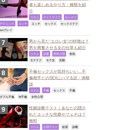
者も楽しめるやり方・種類を紹
介
,
,
,
コラム
ナイトライフ
セックス
,
,
,
,
,
テクニック
エッチ
エッチ
セックス
セックステク
,
smプレイ
男から見た“エロい女”の特徴は？
男を興奮させる女の仕草も紹介
,
,
,
,
コラム
恋愛
男性心理
色気
,
,
,
モテテク
モテ女
言動
不倫セックスが気持ちいい…不
倫相手とのSEXにハマる訳・体験
談
,
,
,
,
コラム
不倫
セックス
不倫
,
,
,
ダブル不倫
W不倫
女性心理
性癖診断テスト｜あなたの隠さ
れたエッチな性癖やフェチは？
無料
,
,
,
,
コラム
心理テスト
欲望
診断