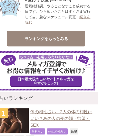
運気絶好調。やることなすこと成功する
日です。ひらめいたことはすぐさま実行
して吉。急なスケジュール変更…
続きを
読む
ランキングをもっとみる
占いランキング
体の相性占い｜2人の体の相性は
いい？あの人の夜の顔・欲望・
SEX
,
,
,
無料占い
体の相性占い
欲望