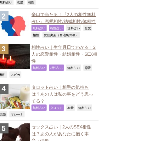
,
,
,
無料占い
恋愛
相性
辛口で当たる！『2人の相性無料
占い』恋愛相性/結婚相性/体相性
,
,
,
,
無料占い
相性占い
無料占い
恋愛
,
,
相性
愛佳央梨（西池袋の母）
相性占い｜生年月日でわかる！2
人の恋愛相性・結婚相性・SEX相
性
,
,
,
,
無料占い
相性占い
無料占い
恋愛
,
,
相性
スピカ
タロット占い｜相手の気持ち
は？あの人は私の事をどう思っ
てる？
,
,
,
,
無料占い
タロット
本音
無料占い
,
,
恋愛
マシーナ
セックス占い｜2人のSEX相性
は？あの人があなたに抱く本
音・情欲