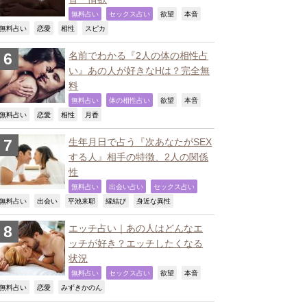
,
,
,
,
無料占い
セックス占い
欲望
本音
,
,
,
,
無料占い
恋愛
相性
スピカ
名前でわかる『2人の体の相性占
い』あの人が好きなHは？完全無
料
,
,
,
,
無料占い
体の相性占い
欲望
本音
,
,
,
,
無料占い
恋愛
相性
月香
生年月日で占う『次あなたがSEX
する人』相手の特徴、2人の関係
性
,
,
,
無料占い
出会い占い
セックス占い
,
,
,
,
,
無料占い
出会い
平池来耶
縁結び
身近な異性
エッチ占い｜あの人はどんなエ
ッチが好き？エッチしたくなる
状況
,
,
,
,
無料占い
セックス占い
欲望
本音
,
,
,
無料占い
恋愛
みずきかのん