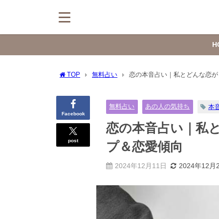
H
TOP
無料占い
恋の本音占い｜私とどんな恋が
無料占い
あの人の気持ち
本
Facebook
恋の本音占い｜私
post
プ＆恋愛傾向
2024年12月11日
2024年12月