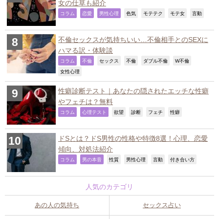
女の仕草も紹介
,
,
,
,
,
,
,
コラム
恋愛
男性心理
色気
モテテク
モテ女
言動
不倫セックスが気持ちいい…不倫相手とのSEXに
ハマる訳・体験談
,
,
,
,
,
,
コラム
不倫
セックス
不倫
ダブル不倫
W不倫
,
女性心理
性癖診断テスト｜あなたの隠されたエッチな性癖
やフェチは？無料
,
,
,
,
,
,
コラム
心理テスト
欲望
診断
フェチ
性癖
ドSとは？ドS男性の性格や特徴8選！心理、恋愛
傾向、対処法紹介
,
,
,
,
,
,
コラム
男の本音
性質
男性心理
言動
付き合い方
人気のカテゴリ
あの人の気持ち
セックス占い