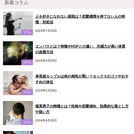
新着コラム
人を好きになれない原因は？恋愛感情を持てない人の特
徴・対処法
2024年7月26日
コラム
エンパスとは？特徴やHSPとの違い、共感力が高い体質
の改善方法
2024年6月26日
コラム
身長差カップルは体の相性が悪い？セックスのコツやおす
すめの体位
2024年5月29日
コラム
猫系男子の特徴とは？性格や恋愛傾向、効果的な落とし方
や扱い方
2024年4月30日
コラム