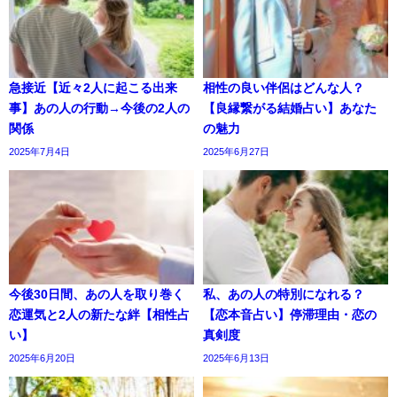
急接近【近々2人に起こる出来
相性の良い伴侶はどんな人？
事】あの人の行動→今後の2人の
【良縁繋がる結婚占い】あなた
関係
の魅力
2025年7月4日
2025年6月27日
今後30日間、あの人を取り巻く
私、あの人の特別になれる？
恋運気と2人の新たな絆【相性占
【恋本音占い】停滞理由・恋の
い】
真剣度
2025年6月20日
2025年6月13日