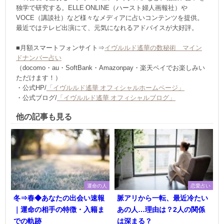
独学で研究する。ELLE ONLINE（ハースト婦人画報社）や
VOCE（講談社）など様々なメディアに占いコンテンツを提供。
最近ではテレビ出演にて、元気になれるアドバイスが大好評。
■月額スマートフォンサイト⇒
イヴルルド遙華の数秘術 マイン
ドナンバー占い
（docomo・au・SoftBank・Amazonpay・楽天ペイでお楽しみい
ただけます！）
・公式HP/
「イヴルルド遙華 オフィシャルホームページ」
・公式ブログ/
「イヴルルド遙華 オフィシャルブログ」
他の記事も見る
運命の人
恋愛占い
冬⇒春◆あなたの出会い速報
脈アリから一転、最近冷たい
｜運命の相手の特徴・入籍ま
あの人…理由は？2人の関係
での軌跡
は深まる？