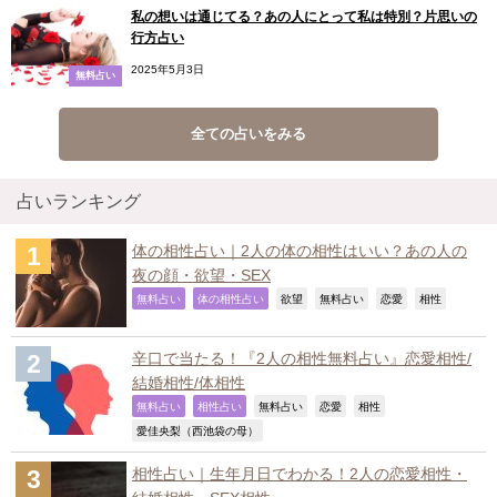
私の想いは通じてる？あの人にとって私は特別？片思いの
行方占い
2025年5月3日
無料占い
全ての占いをみる
占いランキング
体の相性占い｜2人の体の相性はいい？あの人の
夜の顔・欲望・SEX
,
,
,
,
,
,
無料占い
体の相性占い
欲望
無料占い
恋愛
相性
辛口で当たる！『2人の相性無料占い』恋愛相性/
結婚相性/体相性
,
,
,
,
,
無料占い
相性占い
無料占い
恋愛
相性
,
愛佳央梨（西池袋の母）
相性占い｜生年月日でわかる！2人の恋愛相性・