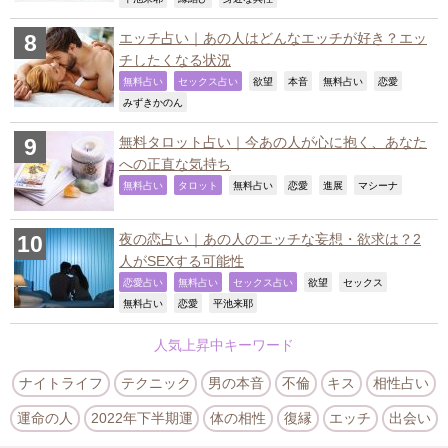
エッチ占い｜あの人はどんなエッチが好き？エッ
チしたくなる状況
,
,
,
,
,
,
無料占い
セックス占い
欲望
本音
無料占い
恋愛
,
みずきかのん
無料タロット占い｜今あの人が心に抱く、あなた
への正直な気持ち
,
,
,
,
,
,
無料占い
タロット
無料占い
恋愛
進展
マシーナ
夜の恋占い｜あの人のエッチな妄想・欲求は？2
人がSEXする可能性
,
,
,
,
,
恋愛占い
無料占い
セックス占い
欲望
セックス
,
,
,
無料占い
恋愛
平池来耶
人気上昇中キーワード
ナイトライフ
テクニック
男の本音
不倫
キス
相性占い
運命の人
2022年下半期運
体の相性
復縁
エッチ
出会い