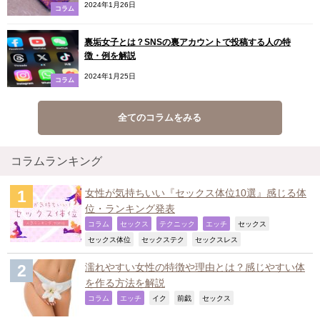
2024年1月26日
コラム
裏垢女子とは？SNSの裏アカウントで投稿する人の特
徴・例を解説
2024年1月25日
コラム
全てのコラムをみる
コラムランキング
女性が気持ちいい『セックス体位10選』感じる体
位・ランキング発表
,
,
,
,
,
コラム
セックス
テクニック
エッチ
セックス
,
,
,
セックス体位
セックステク
セックスレス
濡れやすい女性の特徴や理由とは？感じやすい体
を作る方法を解説
,
,
,
,
,
コラム
エッチ
イク
前戯
セックス