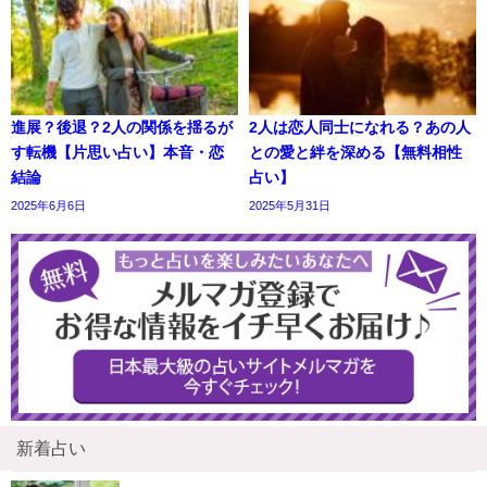
進展？後退？2人の関係を揺るが
2人は恋人同士になれる？あの人
す転機【片思い占い】本音・恋
との愛と絆を深める【無料相性
結論
占い】
2025年6月6日
2025年5月31日
新着占い