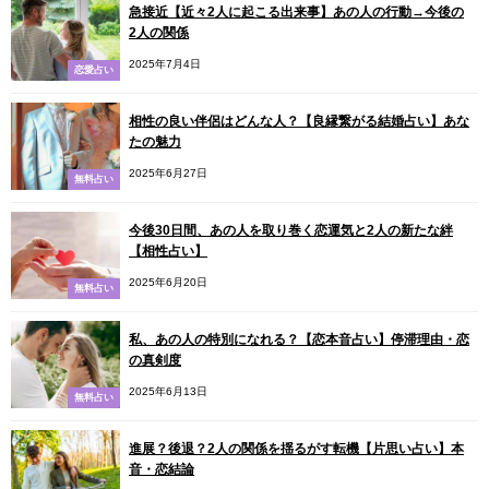
急接近【近々2人に起こる出来事】あの人の行動→今後の
2人の関係
2025年7月4日
恋愛占い
相性の良い伴侶はどんな人？【良縁繋がる結婚占い】あな
たの魅力
2025年6月27日
無料占い
今後30日間、あの人を取り巻く恋運気と2人の新たな絆
【相性占い】
2025年6月20日
無料占い
私、あの人の特別になれる？【恋本音占い】停滞理由・恋
の真剣度
2025年6月13日
無料占い
進展？後退？2人の関係を揺るがす転機【片思い占い】本
音・恋結論