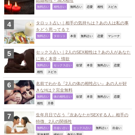
結婚相性・SEX相性
,
,
,
,
,
,
無料占い
相性占い
無料占い
恋愛
相性
スピカ
タロット占い｜相手の気持ちは？あの人は私の事
をどう思ってる？
,
,
,
,
,
,
無料占い
タロット
本音
無料占い
恋愛
マシーナ
セックス占い｜2人のSEX相性は？あの人があなた
に抱く本音・情欲
,
,
,
,
,
,
無料占い
セックス占い
欲望
本音
無料占い
恋愛
,
,
相性
スピカ
名前でわかる『2人の体の相性占い』あの人が好
きなHは？完全無料
,
,
,
,
,
,
無料占い
体の相性占い
欲望
本音
無料占い
恋愛
,
,
相性
月香
生年月日で占う『次あなたがSEXする人』相手の
特徴、2人の関係性
,
,
,
,
,
無料占い
出会い占い
セックス占い
無料占い
出会い
,
,
,
平池来耶
縁結び
身近な異性