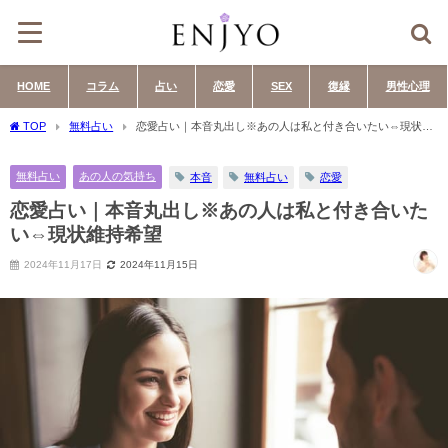
HOME
コラム
占い
恋愛
SEX
復縁
男性心理
TOP
無料占い
恋愛占い｜本音丸出し※あの人は私と付き合いたい⇔現状維
持希望
無料占い
あの人の気持ち
本音
無料占い
恋愛
恋愛占い｜本音丸出し※あの人は私と付き合いた
い⇔現状維持希望
2024年11月17日
2024年11月15日