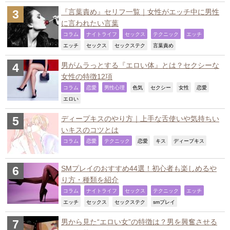
『言葉責め』セリフ一覧｜女性がエッチ中に男性
に言われたい言葉
,
,
,
,
,
コラム
ナイトライフ
セックス
テクニック
エッチ
,
,
,
,
エッチ
セックス
セックステク
言葉責め
男がムラっとする『エロい体』とは？セクシーな
女性の特徴12項
,
,
,
,
,
,
,
コラム
恋愛
男性心理
色気
セクシー
女性
恋愛
,
エロい
ディープキスのやり方｜上手な舌使いや気持ちい
いキスのコツとは
,
,
,
,
,
,
コラム
恋愛
テクニック
恋愛
キス
ディープキス
SMプレイのおすすめ44選！初心者も楽しめるや
り方・種類を紹介
,
,
,
,
,
コラム
ナイトライフ
セックス
テクニック
エッチ
,
,
,
,
エッチ
セックス
セックステク
smプレイ
男から見た“エロい女”の特徴は？男を興奮させる