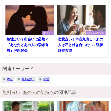
相性占い
あの人の気持ち
相性占い｜出会いは必然？
恋愛占い｜本音丸出し※あの
『あなたとあの人の宿縁有
人は私と付き合いたい⇔現状
無』理想関係
維持希望
関連キーワード
本音
無料占い
恋愛
無料占い
,
あの人の気持ち
の関連記事