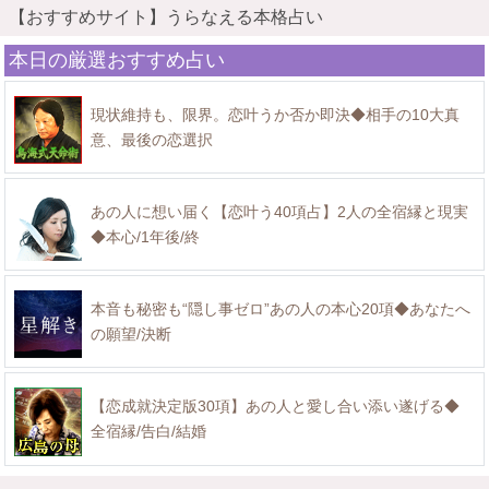
【おすすめサイト】うらなえる本格占い
本日の厳選おすすめ占い
現状維持も、限界。恋叶うか否か即決◆相手の10大真
意、最後の恋選択
あの人に想い届く【恋叶う40項占】2人の全宿縁と現実
◆本心/1年後/終
本音も秘密も“隠し事ゼロ”あの人の本心20項◆あなたへ
の願望/決断
【恋成就決定版30項】あの人と愛し合い添い遂げる◆
全宿縁/告白/結婚