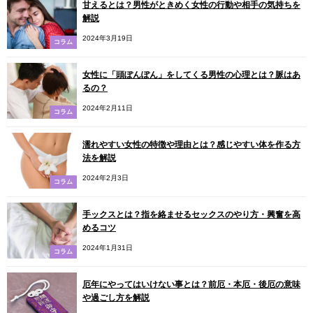
甘えるとは？男性がときめく女性の行動や相手の気持ちを
解説
2024年3月19日
コラム
女性に「頭ぽんぽん」をしてくる男性の心理とは？脈はあ
るの？
2024年2月11日
コラム
濡れやすい女性の特徴や理由とは？感じやすい体を作る方
法を解説
2024年2月3日
コラム
手ックスとは？指を絡ませるセックスのやり方・興奮を高
めるコツ
2024年1月31日
コラム
厄年にやってはいけない事とは？前厄・本厄・後厄の意味
や過ごし方を解説