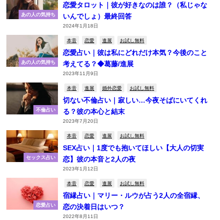
恋愛タロット｜彼が好きなのは誰？（私じゃな
あの人の気持ち
いんでしょ）最終回答
2024年1月18日
本音
恋愛
進展
お試し無料
恋愛占い｜彼は私にどれだけ本気？今後のこと
あの人の気持ち
考えてる？◆葛藤/進展
2023年11月9日
本音
進展
婚外恋愛
お試し無料
切ない不倫占い｜寂しい…今夜そばにいてくれ
不倫占い
る？彼の本心と結末
2023年7月20日
本音
恋愛
進展
お試し無料
SEX占い｜1度でも抱いてほしい【大人の切実
セックス占い
恋】彼の本音と2人の夜
2023年1月12日
本音
恋愛
進展
お試し無料
宿縁占い｜マリー・ルウが占う2人の全宿縁、
恋愛占い
恋の決着日はいつ？
2022年8月11日