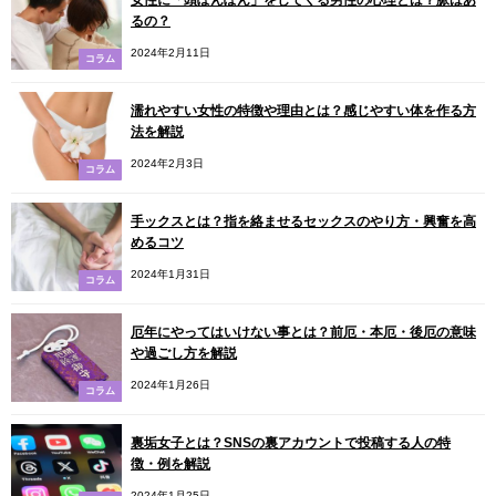
るの？
2024年2月11日
コラム
濡れやすい女性の特徴や理由とは？感じやすい体を作る方
法を解説
2024年2月3日
コラム
手ックスとは？指を絡ませるセックスのやり方・興奮を高
めるコツ
2024年1月31日
コラム
厄年にやってはいけない事とは？前厄・本厄・後厄の意味
や過ごし方を解説
2024年1月26日
コラム
裏垢女子とは？SNSの裏アカウントで投稿する人の特
徴・例を解説
2024年1月25日