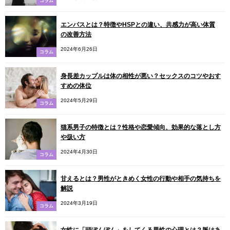
コラム
エンパスとは？特徴やHSPとの違い、共感力が高い体質
の改善方法
2024年6月26日
コラム
身長差カップルは体の相性が悪い？セックスのコツやおす
すめの体位
2024年5月29日
コラム
猫系男子の特徴とは？性格や恋愛傾向、効果的な落とし方
や扱い方
2024年4月30日
コラム
甘えるとは？男性がときめく女性の行動や相手の気持ちを
解説
2024年3月19日
コラム
女性に「頭ぽんぽん」をしてくる男性の心理とは？脈はあ