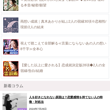
る本音/秘密/願望
両想い成就｜真木あかりが結ぶ2人の宿縁30項※恋相性/
現状/2人の結末
視えて聴こえて全部解る≪言葉にならないあの人の想い
8千字≫全本心
【愛した以上に愛される】恋成就決定版28項◆2人の全
宿縁/告白/結婚
新着コラム
人を好きになれない原因は？恋愛感情を持てない人の特
徴・対処法
2024年7月26日