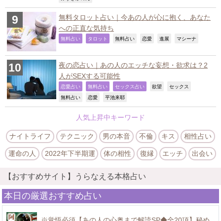
無料タロット占い｜今あの人が心に抱く、あなた
への正直な気持ち
,
,
,
,
,
,
無料占い
タロット
無料占い
恋愛
進展
マシーナ
夜の恋占い｜あの人のエッチな妄想・欲求は？2
人がSEXする可能性
,
,
,
,
,
恋愛占い
無料占い
セックス占い
欲望
セックス
,
,
,
無料占い
恋愛
平池来耶
人気上昇中キーワード
ナイトライフ
テクニック
男の本音
不倫
キス
相性占い
運命の人
2022年下半期運
体の相性
復縁
エッチ
出会い
【おすすめサイト】うらなえる本格占い
本日の厳選おすすめ占い
※覚悟必須【あの人の心奥まで解読SP◆全20項】秘め