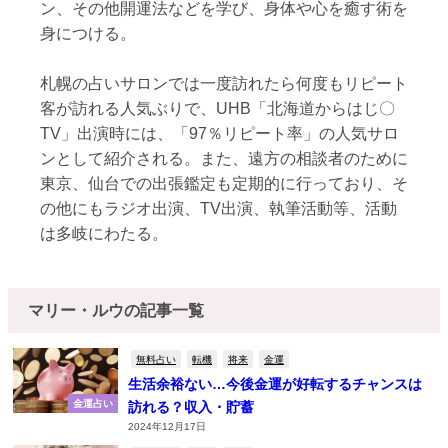
ン、その他開運法などを学び、身体や心を癒す術を
身につける。
札幌の占いサロンでは一度訪れたら何度もリピート
客が訪れる人気ぶりで、UHB「北海道からはじ〇
TV」出演時には、「97％リピート率」の人気サロ
ンとして紹介される。また、遠方の相談者のために
東京、仙台での出張鑑定も定期的に行っており、そ
の他にもラジオ出演、TV出演、執筆活動等、活動
は多岐にわたる。
マリー・ルウの記事一覧
無料占い
転機
将来
金運
生活余裕ない…今後金運が好転するチャンスは
金運占い
訪れる？収入・貯蓄
2024年12月17日