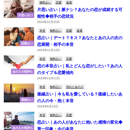
無料占い
恋愛
進展
片思い占い｜脈ナシ？あなたの恋が成就する可
片思い占い
能性◆相手の恋状況
2024年12月15日
本音
無料占い
恋愛
進展
恋占い｜デート？キス？あなたとあの人の次の
恋愛占い
恋展開・相手の本音
2024年12月13日
本音
無料占い
恋愛
恋の本音占い｜私とどんな恋がしたい？あの人
あの人の気持ち
のタイプ＆恋愛傾向
2024年12月11日
本音
無料占い
別れたあの人
復縁占い｜今も私を愛している？復縁したいあ
復縁占い
の人の今・抱く本音
2024年9月12日
本音
無料占い
恋愛
恋占い｜あの人があなたに抱いた感情の変化◆
あの人の気持ち
第一印象・今の本音