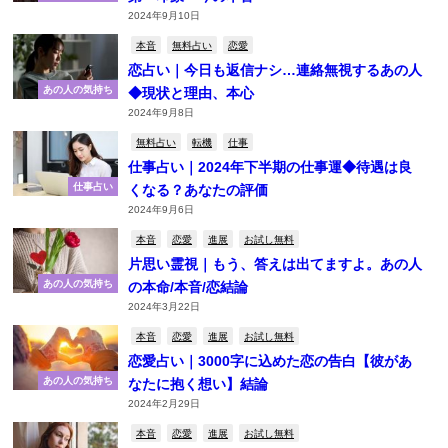
2024年9月10日
本音
無料占い
恋愛
恋占い｜今日も返信ナシ…連絡無視するあの人
あの人の気持ち
◆現状と理由、本心
2024年9月8日
無料占い
転機
仕事
仕事占い｜2024年下半期の仕事運◆待遇は良
仕事占い
くなる？あなたの評価
2024年9月6日
本音
恋愛
進展
お試し無料
片思い霊視｜もう、答えは出てますよ。あの人
あの人の気持ち
の本命/本音/恋結論
2024年3月22日
本音
恋愛
進展
お試し無料
恋愛占い｜3000字に込めた恋の告白【彼があ
あの人の気持ち
なたに抱く想い】結論
2024年2月29日
本音
恋愛
進展
お試し無料