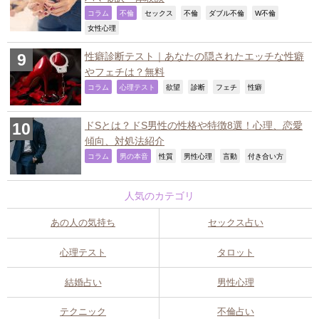
,
,
,
,
,
,
コラム
不倫
セックス
不倫
ダブル不倫
W不倫
,
女性心理
性癖診断テスト｜あなたの隠されたエッチな性癖
やフェチは？無料
,
,
,
,
,
,
コラム
心理テスト
欲望
診断
フェチ
性癖
ドSとは？ドS男性の性格や特徴8選！心理、恋愛
傾向、対処法紹介
,
,
,
,
,
,
コラム
男の本音
性質
男性心理
言動
付き合い方
人気のカテゴリ
あの人の気持ち
セックス占い
心理テスト
タロット
結婚占い
男性心理
テクニック
不倫占い