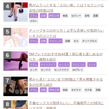
男がムラっとする『エロい体』とは？セクシーな
女性の特徴12項
,
,
,
,
,
,
,
コラム
恋愛
男性心理
色気
セクシー
女性
恋愛
,
エロい
ディープキスのやり方｜上手な舌使いや気持ちい
いキスのコツとは
,
,
,
,
,
,
コラム
恋愛
テクニック
恋愛
キス
ディープキス
SMプレイのおすすめ44選！初心者も楽しめるや
り方・種類を紹介
,
,
,
,
,
コラム
ナイトライフ
セックス
テクニック
エッチ
,
,
,
,
エッチ
セックス
セックステク
smプレイ
男から見た“エロい女”の特徴は？男を興奮させる
女の仕草も紹介
,
,
,
,
,
,
,
コラム
恋愛
男性心理
色気
モテテク
モテ女
言動
不倫セックスが気持ちいい…不倫相手とのSEXに
ハマる訳・体験談