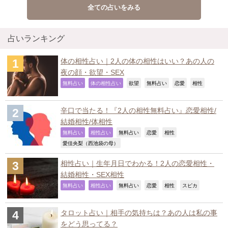
全ての占いをみる
占いランキング
体の相性占い｜2人の体の相性はいい？あの人の
夜の顔・欲望・SEX
,
,
,
,
,
,
無料占い
体の相性占い
欲望
無料占い
恋愛
相性
辛口で当たる！『2人の相性無料占い』恋愛相性/
結婚相性/体相性
,
,
,
,
,
無料占い
相性占い
無料占い
恋愛
相性
,
愛佳央梨（西池袋の母）
相性占い｜生年月日でわかる！2人の恋愛相性・
結婚相性・SEX相性
,
,
,
,
,
,
無料占い
相性占い
無料占い
恋愛
相性
スピカ
タロット占い｜相手の気持ちは？あの人は私の事
をどう思ってる？