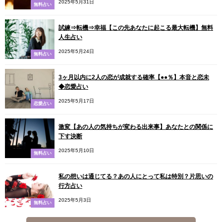
2025年5月31日
無料占い
試練⇒転機⇒幸福【この先あなたに起こる最大転機】無料
人生占い
2025年5月24日
無料占い
3ヶ月以内に2人の恋が成就する確率【●●％】本音と恋未
◆恋愛占い
2025年5月17日
恋愛占い
激変【あの人の気持ちが変わる出来事】あなたとの関係に
下す決断
2025年5月10日
無料占い
私の想いは通じてる？あの人にとって私は特別？片思いの
行方占い
2025年5月3日
無料占い