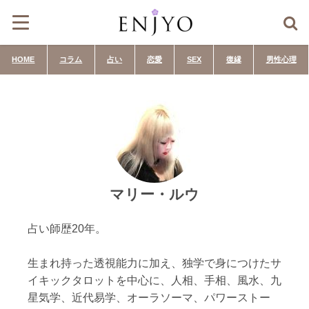
HOME
コラム
占い
恋愛
SEX
復縁
男性心理
マリー・ルウ
占い師歴20年。
生まれ持った透視能力に加え、独学で身につけたサ
イキックタロットを中心に、人相、手相、風水、九
星気学、近代易学、オーラソーマ、パワーストー