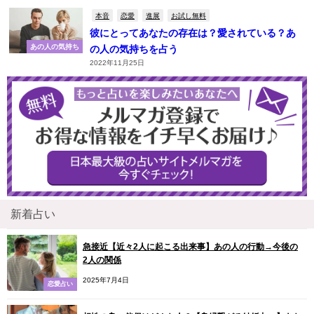
本音
恋愛
進展
お試し無料
彼にとってあなたの存在は？愛されている？あ
あの人の気持ち
の人の気持ちを占う
2022年11月25日
新着占い
急接近【近々2人に起こる出来事】あの人の行動→今後の
2人の関係
2025年7月4日
恋愛占い