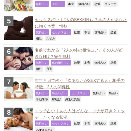
,
,
,
,
,
,
無料占い
タロット
本音
無料占い
恋愛
マシーナ
セックス占い｜2人のSEX相性は？あの人があなた
に抱く本音・情欲
,
,
,
,
,
,
無料占い
セックス占い
欲望
本音
無料占い
恋愛
,
,
相性
スピカ
名前でわかる『2人の体の相性占い』あの人が好
きなHは？完全無料
,
,
,
,
,
,
無料占い
体の相性占い
欲望
本音
無料占い
恋愛
,
,
相性
月香
生年月日で占う『次あなたがSEXする人』相手の
特徴、2人の関係性
,
,
,
,
,
無料占い
出会い占い
セックス占い
無料占い
出会い
,
,
,
平池来耶
縁結び
身近な異性
エッチ占い｜あの人はどんなエッチが好き？エッ
チしたくなる状況
,
,
,
,
,
,
無料占い
セックス占い
欲望
本音
無料占い
恋愛
,
みずきかのん