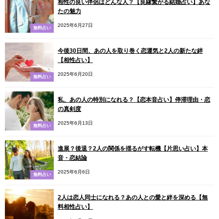
相性の良い伴侶はどんな人？【良縁繋がる結婚占い】あな
たの魅力
2025年6月27日
無料占い
今後30日間、あの人を取り巻く恋運気と2人の新たな絆
【相性占い】
2025年6月20日
無料占い
私、あの人の特別になれる？【恋本音占い】停滞理由・恋
の真剣度
2025年6月13日
無料占い
進展？後退？2人の関係を揺るがす転機【片思い占い】本
音・恋結論
2025年6月6日
無料占い
2人は恋人同士になれる？あの人との愛と絆を深める【無
料相性占い】