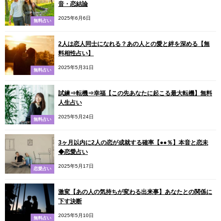
音・恋結論
2025年6月6日
無料占い
2人は恋人同士になれる？あの人との愛と絆を深める【無
料相性占い】
2025年5月31日
無料占い
試練⇒転機⇒幸福【この先あなたに起こる最大転機】無料
人生占い
2025年5月24日
無料占い
3ヶ月以内に2人の恋が成就する確率【●●％】本音と恋未
◆恋愛占い
2025年5月17日
恋愛占い
激変【あの人の気持ちが変わる出来事】あなたとの関係に
下す決断
2025年5月10日
無料占い