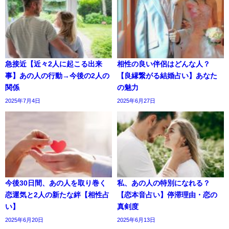
急接近【近々2人に起こる出来
相性の良い伴侶はどんな人？
事】あの人の行動→今後の2人の
【良縁繋がる結婚占い】あなた
関係
の魅力
2025年7月4日
2025年6月27日
今後30日間、あの人を取り巻く
私、あの人の特別になれる？
恋運気と2人の新たな絆【相性占
【恋本音占い】停滞理由・恋の
い】
真剣度
2025年6月20日
2025年6月13日