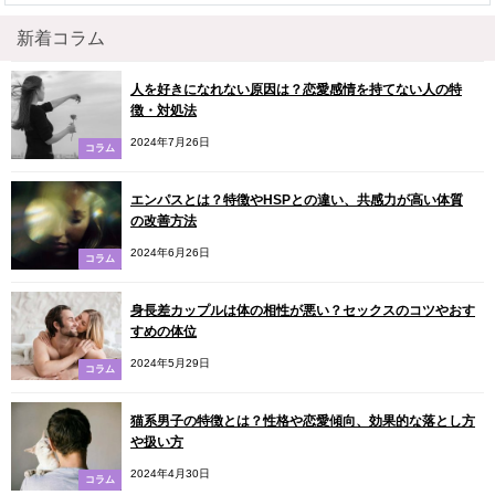
新着コラム
人を好きになれない原因は？恋愛感情を持てない人の特
徴・対処法
2024年7月26日
コラム
エンパスとは？特徴やHSPとの違い、共感力が高い体質
の改善方法
2024年6月26日
コラム
身長差カップルは体の相性が悪い？セックスのコツやおす
すめの体位
2024年5月29日
コラム
猫系男子の特徴とは？性格や恋愛傾向、効果的な落とし方
や扱い方
2024年4月30日
コラム