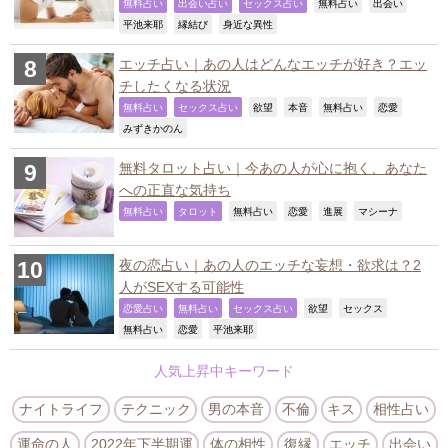
,
,
,
,
,
無料占い
出会い占い
セックス占い
無料占い
出会い
,
,
,
平池来耶
縁結び
身近な異性
エッチ占い｜あの人はどんなエッチが好き？エッ
チしたくなる状況
,
,
,
,
,
,
無料占い
セックス占い
欲望
本音
無料占い
恋愛
,
みずきかのん
無料タロット占い｜今あの人が心に抱く、あなた
への正直な気持ち
,
,
,
,
,
,
無料占い
タロット
無料占い
恋愛
進展
マシーナ
夜の恋占い｜あの人のエッチな妄想・欲求は？2
人がSEXする可能性
,
,
,
,
,
恋愛占い
無料占い
セックス占い
欲望
セックス
,
,
,
無料占い
恋愛
平池来耶
人気上昇中キーワード
ナイトライフ
テクニック
男の本音
不倫
キス
相性占い
運命の人
2022年下半期運
体の相性
復縁
エッチ
出会い