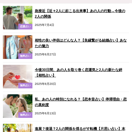
急接近【近々2人に起こる出来事】あの人の行動→今後の
2人の関係
2025年7月4日
恋愛占い
相性の良い伴侶はどんな人？【良縁繋がる結婚占い】あな
たの魅力
2025年6月27日
無料占い
今後30日間、あの人を取り巻く恋運気と2人の新たな絆
【相性占い】
2025年6月20日
無料占い
私、あの人の特別になれる？【恋本音占い】停滞理由・恋
の真剣度
2025年6月13日
無料占い
進展？後退？2人の関係を揺るがす転機【片思い占い】本