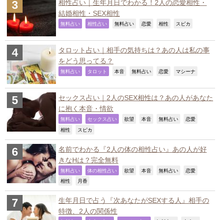
相性占い｜生年月日でわかる！2人の恋愛相性・
結婚相性・SEX相性
,
,
,
,
,
,
無料占い
相性占い
無料占い
恋愛
相性
スピカ
タロット占い｜相手の気持ちは？あの人は私の事
をどう思ってる？
,
,
,
,
,
,
無料占い
タロット
本音
無料占い
恋愛
マシーナ
セックス占い｜2人のSEX相性は？あの人があなた
に抱く本音・情欲
,
,
,
,
,
,
無料占い
セックス占い
欲望
本音
無料占い
恋愛
,
,
相性
スピカ
名前でわかる『2人の体の相性占い』あの人が好
きなHは？完全無料
,
,
,
,
,
,
無料占い
体の相性占い
欲望
本音
無料占い
恋愛
,
,
相性
月香
生年月日で占う『次あなたがSEXする人』相手の
特徴、2人の関係性