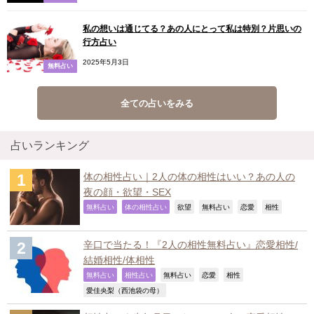
私の想いは通じてる？あの人にとって私は特別？片思いの
行方占い
2025年5月3日
無料占い
全ての占いをみる
占いランキング
体の相性占い｜2人の体の相性はいい？あの人の
夜の顔・欲望・SEX
,
,
,
,
,
,
無料占い
体の相性占い
欲望
無料占い
恋愛
相性
辛口で当たる！『2人の相性無料占い』恋愛相性/
結婚相性/体相性
,
,
,
,
,
無料占い
相性占い
無料占い
恋愛
相性
,
愛佳央梨（西池袋の母）