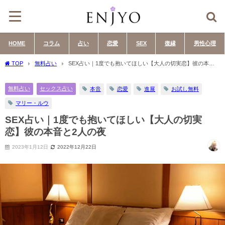
HOME
コラム
占い
恋愛
SEX
復縁
男性心理
TOP
無料占い
SEX占い｜1度でも抱いてほしい【大人の切実恋】彼の本音
と2人の夜
無料占い
セックス占い
本音
恋愛
進展
お試し無料
マリー・ルウ
SEX占い｜1度でも抱いてほしい【大人の切実
恋】彼の本音と2人の夜
2023年1月12日
2022年12月22日