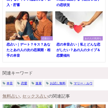
入・貯蓄
の恋状況
恋愛占い
あの人の気持ち
恋占い｜デート？キス？あな
恋の本音占い｜私とどんな恋
たとあの人の次の恋展開・相
がしたい？あの人のタイプ＆
手の本音
恋愛傾向
関連キーワード
本音
恋愛
進展
お試し無料
マリー・ルウ
無料占い
,
セックス占い
の関連記事