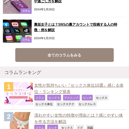
や過ごし方を解説
2024年1月26日
コラム
裏垢女子とは？SNSの裏アカウントで投稿する人の特
徴・例を解説
2024年1月25日
コラム
全てのコラムをみる
コラムランキング
女性が気持ちいい『セックス体位10選』感じる体
位・ランキング発表
,
,
,
,
,
コラム
セックス
テクニック
エッチ
セックス
,
,
,
セックス体位
セックステク
セックスレス
濡れやすい女性の特徴や理由とは？感じやすい体
を作る方法を解説
,
,
,
,
,
コラム
エッチ
セックス
イク
前戯