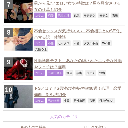
男から見た“エロい女”の特徴は？男を興奮させる
女の仕草も紹介
,
,
,
,
,
,
,
コラム
恋愛
男性心理
色気
モテテク
モテ女
言動
不倫セックスが気持ちいい…不倫相手とのSEXに
ハマる訳・体験談
,
,
,
,
,
,
コラム
不倫
セックス
不倫
ダブル不倫
W不倫
,
女性心理
性癖診断テスト｜あなたの隠されたエッチな性癖
やフェチは？無料
,
,
,
,
,
,
コラム
心理テスト
欲望
診断
フェチ
性癖
ドSとは？ドS男性の性格や特徴8選！心理、恋愛
傾向、対処法紹介
,
,
,
,
,
,
コラム
男の本音
性質
男性心理
言動
付き合い方
人気のカテゴリ
あの人の気持ち
セックス占い