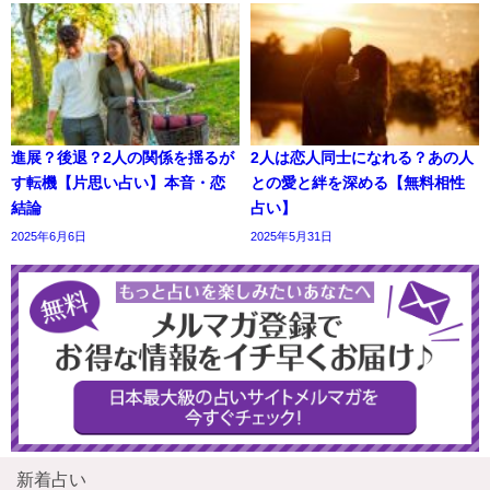
進展？後退？2人の関係を揺るが
2人は恋人同士になれる？あの人
す転機【片思い占い】本音・恋
との愛と絆を深める【無料相性
結論
占い】
2025年6月6日
2025年5月31日
新着占い