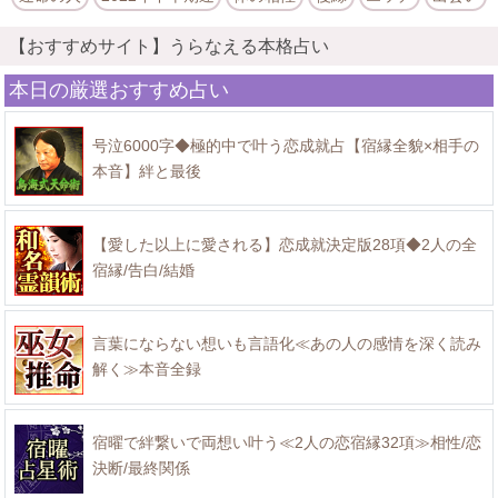
【おすすめサイト】うらなえる本格占い
本日の厳選おすすめ占い
号泣6000字◆極的中で叶う恋成就占【宿縁全貌×相手の
本音】絆と最後
【愛した以上に愛される】恋成就決定版28項◆2人の全
宿縁/告白/結婚
言葉にならない想いも言語化≪あの人の感情を深く読み
解く≫本音全録
宿曜で絆繋いで両想い叶う≪2人の恋宿縁32項≫相性/恋
決断/最終関係