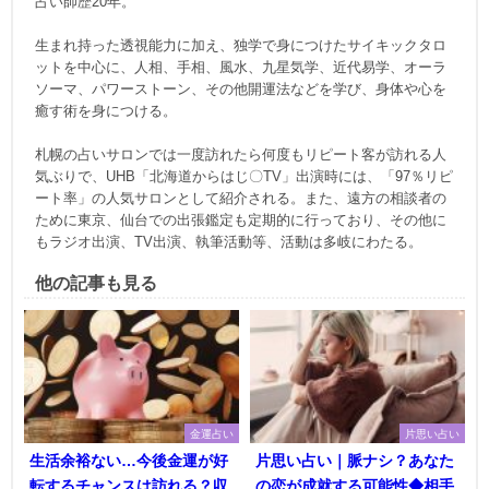
占い師歴20年。
生まれ持った透視能力に加え、独学で身につけたサイキックタロ
ットを中心に、人相、手相、風水、九星気学、近代易学、オーラ
ソーマ、パワーストーン、その他開運法などを学び、身体や心を
癒す術を身につける。
札幌の占いサロンでは一度訪れたら何度もリピート客が訪れる人
気ぶりで、UHB「北海道からはじ〇TV」出演時には、「97％リピ
ート率」の人気サロンとして紹介される。また、遠方の相談者の
ために東京、仙台での出張鑑定も定期的に行っており、その他に
もラジオ出演、TV出演、執筆活動等、活動は多岐にわたる。
他の記事も見る
金運占い
片思い占い
生活余裕ない…今後金運が好
片思い占い｜脈ナシ？あなた
転するチャンスは訪れる？収
の恋が成就する可能性◆相手