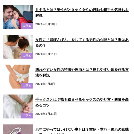
甘えるとは？男性がときめく女性の行動や相手の気持ちを
解説
2024年3月19日
コラム
女性に「頭ぽんぽん」をしてくる男性の心理とは？脈はあ
るの？
2024年2月11日
コラム
濡れやすい女性の特徴や理由とは？感じやすい体を作る方
法を解説
2024年2月3日
コラム
手ックスとは？指を絡ませるセックスのやり方・興奮を高
めるコツ
2024年1月31日
コラム
厄年にやってはいけない事とは？前厄・本厄・後厄の意味