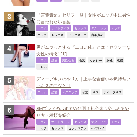
『言葉責め』セリフ一覧｜女性がエッチ中に男性
に言われたい言葉
,
,
,
,
,
コラム
ナイトライフ
セックス
テクニック
エッチ
,
,
,
,
エッチ
セックス
セックステク
言葉責め
男がムラっとする『エロい体』とは？セクシーな
女性の特徴12項
,
,
,
,
,
,
,
コラム
恋愛
男性心理
色気
セクシー
女性
恋愛
,
エロい
ディープキスのやり方｜上手な舌使いや気持ちい
いキスのコツとは
,
,
,
,
,
,
コラム
恋愛
テクニック
恋愛
キス
ディープキス
SMプレイのおすすめ44選！初心者も楽しめるや
り方・種類を紹介
,
,
,
,
,
コラム
ナイトライフ
セックス
テクニック
エッチ
,
,
,
,
エッチ
セックス
セックステク
smプレイ