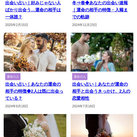
出会い占い｜好みじゃない人
冬⇒春◆あなたの出会い速報
ばかり出会う…運命の相手は
｜運命の相手の特徴・入籍ま
一体誰？
での軌跡
2025年2月15日
2024年11月23日
運命の人
運命の人
出会い占い｜あなたの運命の
出会い占い｜あなたが運命の
相手の特徴◆2人は既に出会っ
相手と出会うきっかけ、2人の
ている？
恋愛相性
2024年9月18日
2024年7月18日