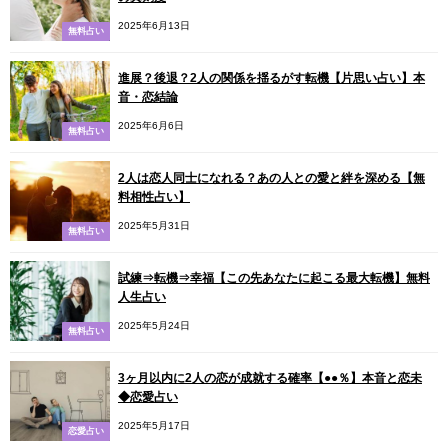
2025年6月13日
無料占い
進展？後退？2人の関係を揺るがす転機【片思い占い】本
音・恋結論
2025年6月6日
無料占い
2人は恋人同士になれる？あの人との愛と絆を深める【無
料相性占い】
2025年5月31日
無料占い
試練⇒転機⇒幸福【この先あなたに起こる最大転機】無料
人生占い
2025年5月24日
無料占い
3ヶ月以内に2人の恋が成就する確率【●●％】本音と恋未
◆恋愛占い
2025年5月17日
恋愛占い