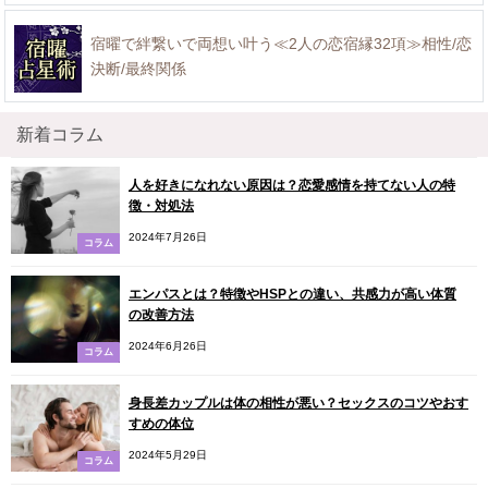
宿曜で絆繋いで両想い叶う≪2人の恋宿縁32項≫相性/恋
決断/最終関係
新着コラム
人を好きになれない原因は？恋愛感情を持てない人の特
徴・対処法
2024年7月26日
コラム
エンパスとは？特徴やHSPとの違い、共感力が高い体質
の改善方法
2024年6月26日
コラム
身長差カップルは体の相性が悪い？セックスのコツやおす
すめの体位
2024年5月29日
コラム