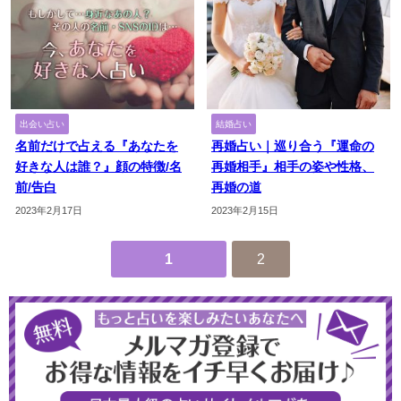
出会い占い
結婚占い
名前だけで占える『あなたを
再婚占い｜巡り合う『運命の
好きな人は誰？』顔の特徴/名
再婚相手』相手の姿や性格、
前/告白
再婚の道
2023年2月17日
2023年2月15日
1
2