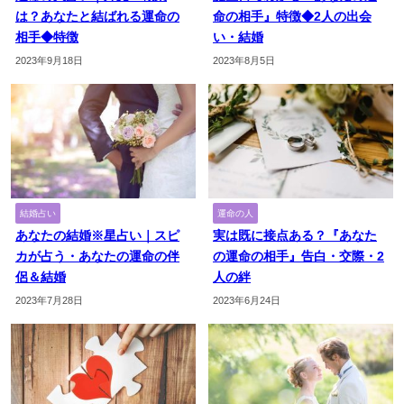
は？あなたと結ばれる運命の
命の相手』特徴◆2人の出会
相手◆特徴
い・結婚
2023年9月18日
2023年8月5日
結婚占い
運命の人
あなたの結婚※星占い｜スピ
実は既に接点ある？『あなた
カが占う・あなたの運命の伴
の運命の相手』告白・交際・2
侶＆結婚
人の絆
2023年7月28日
2023年6月24日