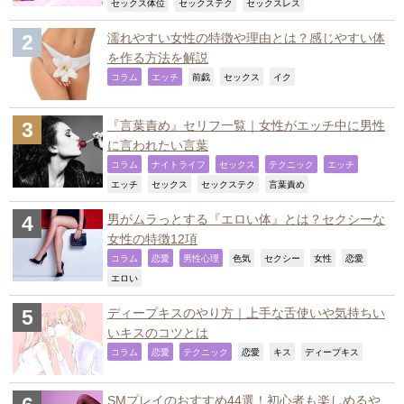
,
,
,
セックス体位
セックステク
セックスレス
濡れやすい女性の特徴や理由とは？感じやすい体
を作る方法を解説
,
,
,
,
,
コラム
エッチ
前戯
セックス
イク
『言葉責め』セリフ一覧｜女性がエッチ中に男性
に言われたい言葉
,
,
,
,
,
コラム
ナイトライフ
セックス
テクニック
エッチ
,
,
,
,
エッチ
セックス
セックステク
言葉責め
男がムラっとする『エロい体』とは？セクシーな
女性の特徴12項
,
,
,
,
,
,
,
コラム
恋愛
男性心理
色気
セクシー
女性
恋愛
,
エロい
ディープキスのやり方｜上手な舌使いや気持ちい
いキスのコツとは
,
,
,
,
,
,
コラム
恋愛
テクニック
恋愛
キス
ディープキス
SMプレイのおすすめ44選！初心者も楽しめるや