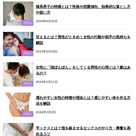
猫系男子の特徴とは？性格や恋愛傾向、効果的な落とし方
や扱い方
2024年4月30日
コラム
甘えるとは？男性がときめく女性の行動や相手の気持ちを
解説
2024年3月19日
コラム
女性に「頭ぽんぽん」をしてくる男性の心理とは？脈はあ
るの？
2024年2月11日
コラム
濡れやすい女性の特徴や理由とは？感じやすい体を作る方
法を解説
2024年2月3日
コラム
手ックスとは？指を絡ませるセックスのやり方・興奮を高
めるコツ