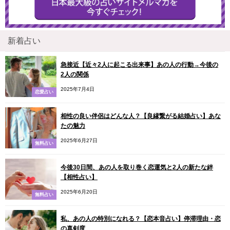
新着占い
急接近【近々2人に起こる出来事】あの人の行動→今後の
2人の関係
2025年7月4日
恋愛占い
相性の良い伴侶はどんな人？【良縁繋がる結婚占い】あな
たの魅力
2025年6月27日
無料占い
今後30日間、あの人を取り巻く恋運気と2人の新たな絆
【相性占い】
2025年6月20日
無料占い
私、あの人の特別になれる？【恋本音占い】停滞理由・恋
の真剣度