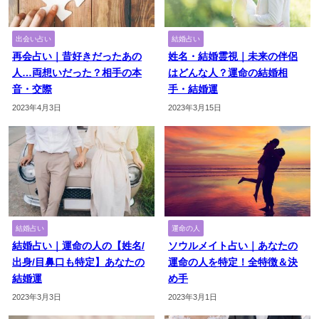
出会い占い
結婚占い
再会占い｜昔好きだったあの
姓名・結婚霊視｜未来の伴侶
人…両想いだった？相手の本
はどんな人？運命の結婚相
音・交際
手・結婚運
2023年4月3日
2023年3月15日
結婚占い
運命の人
結婚占い｜運命の人の【姓名/
ソウルメイト占い｜あなたの
出身/目鼻口も特定】あなたの
運命の人を特定！全特徴＆決
結婚運
め手
2023年3月3日
2023年3月1日