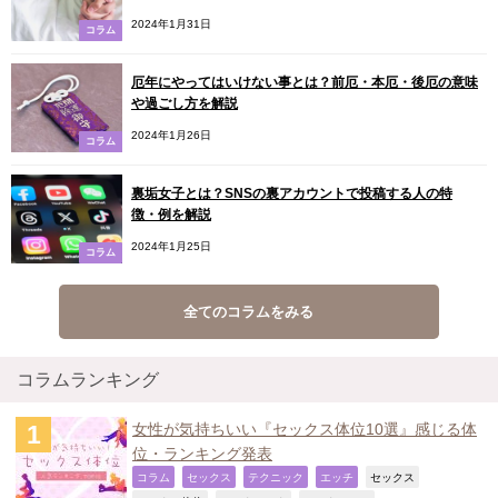
2024年1月31日
コラム
厄年にやってはいけない事とは？前厄・本厄・後厄の意味
や過ごし方を解説
2024年1月26日
コラム
裏垢女子とは？SNSの裏アカウントで投稿する人の特
徴・例を解説
2024年1月25日
コラム
全てのコラムをみる
コラムランキング
女性が気持ちいい『セックス体位10選』感じる体
位・ランキング発表
,
,
,
,
,
コラム
セックス
テクニック
エッチ
セックス