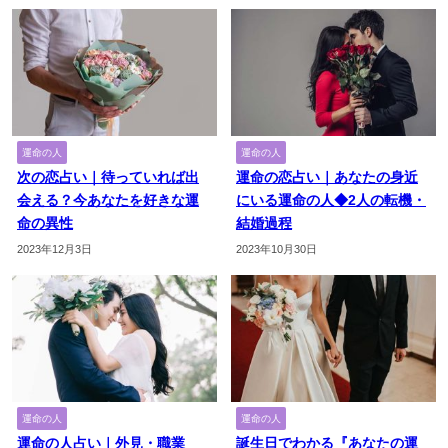
運命の人
運命の人
次の恋占い｜待っていれば出
運命の恋占い｜あなたの身近
会える？今あなたを好きな運
にいる運命の人◆2人の転機・
命の異性
結婚過程
2023年12月3日
2023年10月30日
運命の人
運命の人
運命の人占い｜外見・職業
誕生日でわかる『あなたの運