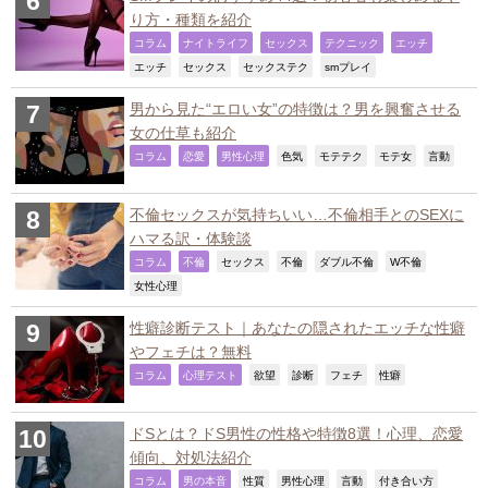
り方・種類を紹介
,
,
,
,
,
コラム
ナイトライフ
セックス
テクニック
エッチ
,
,
,
,
エッチ
セックス
セックステク
smプレイ
男から見た“エロい女”の特徴は？男を興奮させる
女の仕草も紹介
,
,
,
,
,
,
,
コラム
恋愛
男性心理
色気
モテテク
モテ女
言動
不倫セックスが気持ちいい…不倫相手とのSEXに
ハマる訳・体験談
,
,
,
,
,
,
コラム
不倫
セックス
不倫
ダブル不倫
W不倫
,
女性心理
性癖診断テスト｜あなたの隠されたエッチな性癖
やフェチは？無料
,
,
,
,
,
,
コラム
心理テスト
欲望
診断
フェチ
性癖
ドSとは？ドS男性の性格や特徴8選！心理、恋愛
傾向、対処法紹介
,
,
,
,
,
,
コラム
男の本音
性質
男性心理
言動
付き合い方