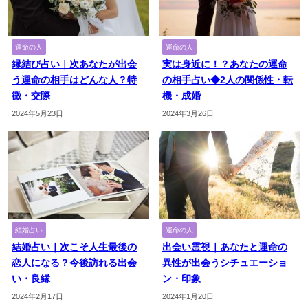
運命の人
運命の人
縁結び占い｜次あなたが出会
実は身近に！？あなたの運命
う運命の相手はどんな人？特
の相手占い◆2人の関係性・転
徴・交際
機・成婚
2024年5月23日
2024年3月26日
結婚占い
運命の人
結婚占い｜次こそ人生最後の
出会い霊視｜あなたと運命の
恋人になる？今後訪れる出会
異性が出会うシチュエーショ
い・良縁
ン・印象
2024年2月17日
2024年1月20日