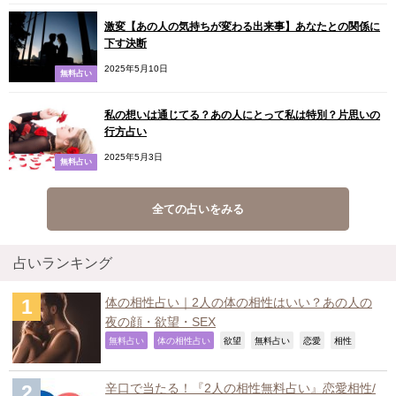
激変【あの人の気持ちが変わる出来事】あなたとの関係に
下す決断
2025年5月10日
無料占い
私の想いは通じてる？あの人にとって私は特別？片思いの
行方占い
2025年5月3日
無料占い
全ての占いをみる
占いランキング
体の相性占い｜2人の体の相性はいい？あの人の
夜の顔・欲望・SEX
,
,
,
,
,
,
無料占い
体の相性占い
欲望
無料占い
恋愛
相性
辛口で当たる！『2人の相性無料占い』恋愛相性/