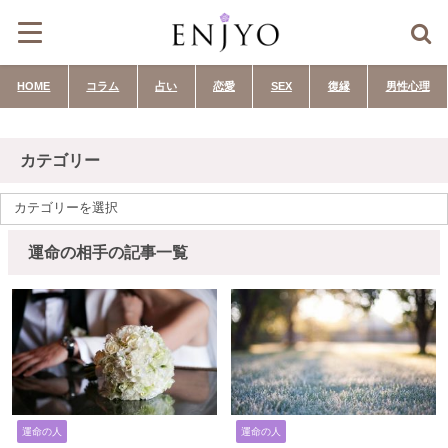
HOME
コラム
占い
恋愛
SEX
復縁
男性心理
カテゴリー
運命の相手の記事一覧
運命の人
運命の人