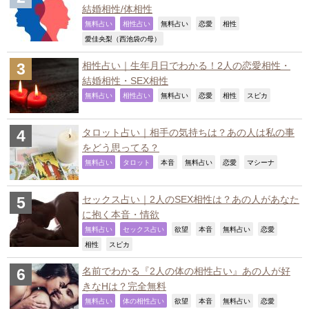
結婚相性/体相性
,
,
,
,
,
無料占い
相性占い
無料占い
恋愛
相性
,
愛佳央梨（西池袋の母）
相性占い｜生年月日でわかる！2人の恋愛相性・
結婚相性・SEX相性
,
,
,
,
,
,
無料占い
相性占い
無料占い
恋愛
相性
スピカ
タロット占い｜相手の気持ちは？あの人は私の事
をどう思ってる？
,
,
,
,
,
,
無料占い
タロット
本音
無料占い
恋愛
マシーナ
セックス占い｜2人のSEX相性は？あの人があなた
に抱く本音・情欲
,
,
,
,
,
,
無料占い
セックス占い
欲望
本音
無料占い
恋愛
,
,
相性
スピカ
名前でわかる『2人の体の相性占い』あの人が好
きなHは？完全無料
,
,
,
,
,
,
無料占い
体の相性占い
欲望
本音
無料占い
恋愛