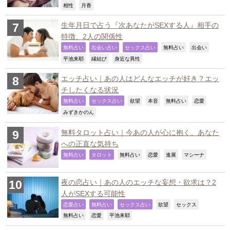
,
,
相性
月香
生年月日で占う『次あなたがSEXする人』相手の
特徴、2人の関係性
,
,
,
,
,
無料占い
出会い占い
セックス占い
無料占い
出会い
,
,
,
平池来耶
縁結び
身近な異性
エッチ占い｜あの人はどんなエッチが好き？エッ
チしたくなる状況
,
,
,
,
,
,
無料占い
セックス占い
欲望
本音
無料占い
恋愛
,
みずきかのん
無料タロット占い｜今あの人が心に抱く、あなた
への正直な気持ち
,
,
,
,
,
,
無料占い
タロット
無料占い
恋愛
進展
マシーナ
夜の恋占い｜あの人のエッチな妄想・欲求は？2
人がSEXする可能性
,
,
,
,
,
恋愛占い
無料占い
セックス占い
欲望
セックス
,
,
,
無料占い
恋愛
平池来耶