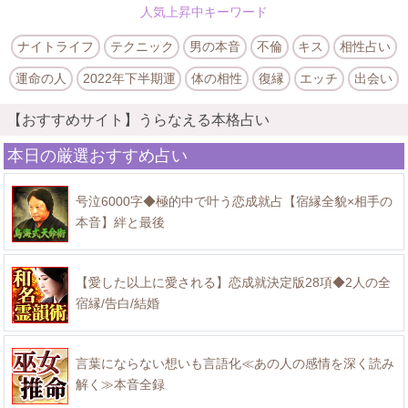
人気上昇中キーワード
ナイトライフ
テクニック
男の本音
不倫
キス
相性占い
運命の人
2022年下半期運
体の相性
復縁
エッチ
出会い
【おすすめサイト】うらなえる本格占い
本日の厳選おすすめ占い
号泣6000字◆極的中で叶う恋成就占【宿縁全貌×相手の
本音】絆と最後
【愛した以上に愛される】恋成就決定版28項◆2人の全
宿縁/告白/結婚
言葉にならない想いも言語化≪あの人の感情を深く読み
解く≫本音全録