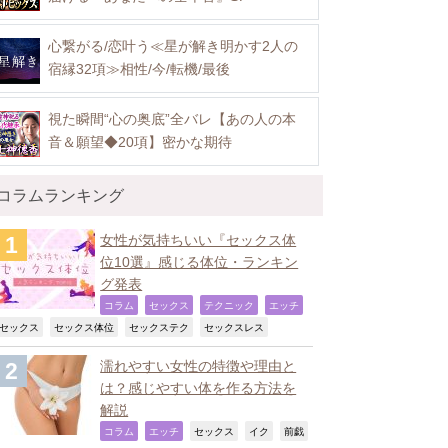
心繋がる/恋叶う≪星が解き明かす2人の
宿縁32項≫相性/今/転機/最後
視た瞬間“心の奥底”全バレ【あの人の本
音＆願望◆20項】密かな期待
コラムランキング
女性が気持ちいい『セックス体
位10選』感じる体位・ランキン
グ発表
,
,
,
,
コラム
セックス
テクニック
エッチ
,
,
,
,
セックス
セックス体位
セックステク
セックスレス
濡れやすい女性の特徴や理由と
は？感じやすい体を作る方法を
解説
,
,
,
,
コラム
エッチ
セックス
イク
前戯