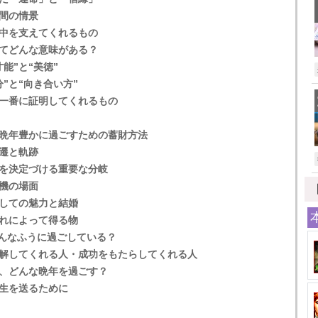
間の情景
中を支えてくれるもの
てどんな意味がある？
能”と“美徳”
”と“向き合い方”
一番に証明してくれるもの
晩年豊かに過ごすための蓄財方法
遷と軌跡
を決定づける重要な分岐
機の場面
しての魅力と結婚
れによって得る物
とどんなふうに過ごしている？
解してくれる人・成功をもたらしてくれる人
、どんな晩年を過ごす？
生を送るために