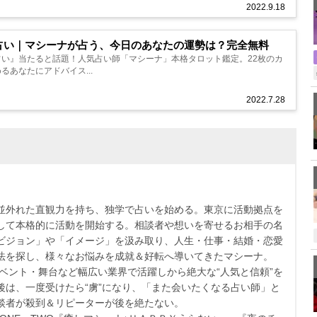
2022.9.18
占い｜マシーナが占う、今日のあなたの運勢は？完全無料
占い』当たると話題！人気占い師「マシーナ」本格タロット鑑定。22枚のカ
るあなたにアドバイス...
2022.7.28
並外れた直観力を持ち、独学で占いを始める。東京に活動拠点を
して本格的に活動を開始する。相談者や想いを寄せるお相手の名
ビジョン」や「イメージ」を汲み取り、人生・仕事・結婚・恋愛
法を探し、様々なお悩みを成就＆好転へ導いてきたマシーナ。
イベント・舞台など幅広い業界で活躍しから絶大な“人気と信頼”を
後は、一度受けたら“虜”になり、「また会いたくなる占い師」と
談者が殺到＆リピーターが後を絶たない。