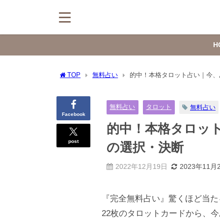
H
TOP
無料占い
的中！本格タロット占い｜今、
無料占い
タロット
無料占い
Facebook
的中！本格タロッ
post
の選択・決断
2022年12月19日
2023年11月
『完全無料占い』驚くほど当た
22枚のタロットカードから、