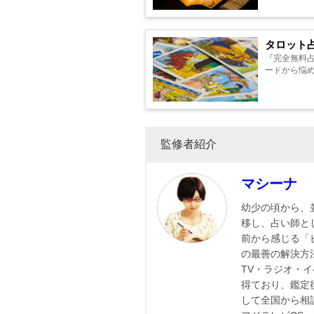
タロット
『完全無料
ードから悩め
監修者紹介
マシーナ
幼少の頃から、
移し、占い師と
前から感じる「
の最善の解決方
TV・ラジオ・
得ており、鑑定
して全国から相