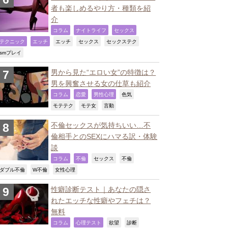
者も楽しめるやり方・種類を紹
介
,
,
,
コラム
ナイトライフ
セックス
,
,
,
,
,
テクニック
エッチ
エッチ
セックス
セックステク
,
smプレイ
男から見た“エロい女”の特徴は？
男を興奮させる女の仕草も紹介
,
,
,
,
コラム
恋愛
男性心理
色気
,
,
,
モテテク
モテ女
言動
不倫セックスが気持ちいい…不
倫相手とのSEXにハマる訳・体験
談
,
,
,
,
コラム
不倫
セックス
不倫
,
,
,
ダブル不倫
W不倫
女性心理
性癖診断テスト｜あなたの隠さ
れたエッチな性癖やフェチは？
無料
,
,
,
,
コラム
心理テスト
欲望
診断