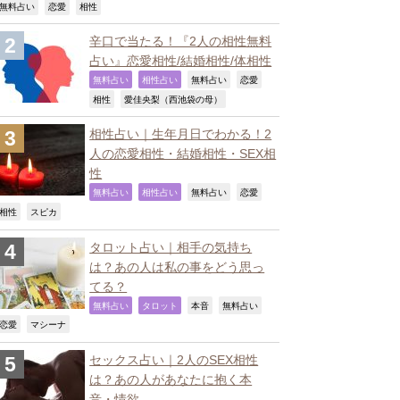
,
,
,
無料占い
恋愛
相性
辛口で当たる！『2人の相性無料
占い』恋愛相性/結婚相性/体相性
,
,
,
,
無料占い
相性占い
無料占い
恋愛
,
,
相性
愛佳央梨（西池袋の母）
相性占い｜生年月日でわかる！2
人の恋愛相性・結婚相性・SEX相
性
,
,
,
,
無料占い
相性占い
無料占い
恋愛
,
,
相性
スピカ
タロット占い｜相手の気持ち
は？あの人は私の事をどう思っ
てる？
,
,
,
,
無料占い
タロット
本音
無料占い
,
,
恋愛
マシーナ
セックス占い｜2人のSEX相性
は？あの人があなたに抱く本
音・情欲