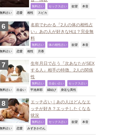
,
,
,
,
無料占い
セックス占い
欲望
本音
,
,
,
,
無料占い
恋愛
相性
スピカ
名前でわかる『2人の体の相性占
い』あの人が好きなHは？完全無
料
,
,
,
,
無料占い
体の相性占い
欲望
本音
,
,
,
,
無料占い
恋愛
相性
月香
生年月日で占う『次あなたがSEX
する人』相手の特徴、2人の関係
性
,
,
,
無料占い
出会い占い
セックス占い
,
,
,
,
,
無料占い
出会い
平池来耶
縁結び
身近な異性
エッチ占い｜あの人はどんなエ
ッチが好き？エッチしたくなる
状況
,
,
,
,
無料占い
セックス占い
欲望
本音
,
,
,
無料占い
恋愛
みずきかのん