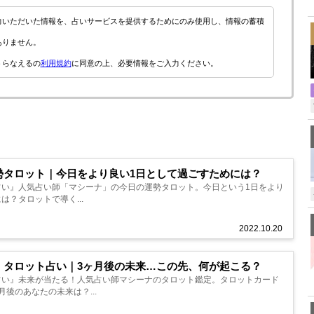
,
力いただいた情報を、占いサービスを提供するためにのみ使用し、情報の蓄積
ありません。
うらなえるの
利用規約
に同意の上、必要情報をご入力ください。
勢タロット｜今日をより良い1日として過ごすためには？
占い』人気占い師「マシーナ」の今日の運勢タロット。今日という1日をより
は？タロットで導く...
2022.10.20
・タロット占い｜3ヶ月後の未来…この先、何が起こる？
占い』未来が当たる！人気占い師マシーナのタロット鑑定。タロットカード
月後のあなたの未来は？...