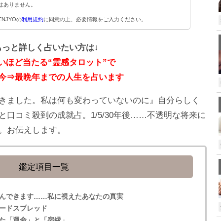
はありません。
ENJYOの
利用規約
に同意の上、必要情報をご入力ください。
もっと詳しく占いたい方は↓
いほど当たる“霊感タロット”で
今⇒最晩年までの人生を占います
きました。私は何も変わっていないのに』自分らしく
口コミ殺到の成就占。1/5/30年後……不透明な将来に
。お伝えします。
鑑定項目一覧
んできます……私に視えたあなたの真実
ードスプレッド
た「運命」と「宿縁」