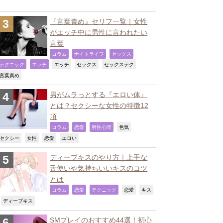
『言葉責め』セリフ一覧｜女性
がエッチ中に男性に言われたい
言葉
,
,
,
コラム
ナイトライフ
セックス
,
,
,
,
,
テクニック
エッチ
エッチ
セックス
セックステク
,
言葉責め
男がムラっとする『エロい体』
とは？セクシーな女性の特徴12
項
,
,
,
,
コラム
恋愛
男性心理
色気
,
,
,
,
セクシー
女性
恋愛
エロい
ディープキスのやり方｜上手な
舌使いや気持ちいいキスのコツ
とは
,
,
,
,
コラム
恋愛
テクニック
恋愛
キス
,
,
ディープキス
SMプレイのおすすめ44選！初心