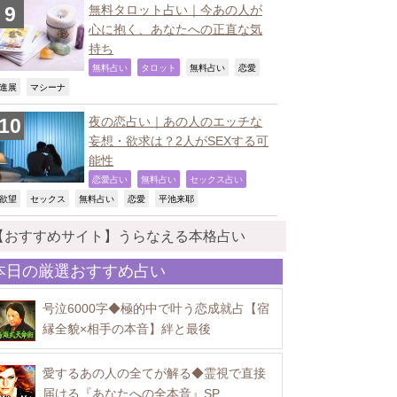
無料タロット占い｜今あの人が
心に抱く、あなたへの正直な気
持ち
,
,
,
,
無料占い
タロット
無料占い
恋愛
,
,
進展
マシーナ
夜の恋占い｜あの人のエッチな
妄想・欲求は？2人がSEXする可
能性
,
,
,
恋愛占い
無料占い
セックス占い
,
,
,
,
,
欲望
セックス
無料占い
恋愛
平池来耶
【おすすめサイト】うらなえる本格占い
本日の厳選おすすめ占い
号泣6000字◆極的中で叶う恋成就占【宿
縁全貌×相手の本音】絆と最後
愛するあの人の全てが解る◆霊視で直接
届ける『あなたへの全本音』SP