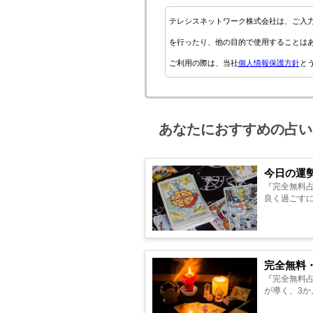
テレシスネットワーク株式会社は、ご入
を行ったり、他の目的で使用することは
ご利用の際は、当社
個人情報保護方針
と
あなたにおすすめの占い
今日の運
『完全無料
良く過ごすに
完全無料
『完全無料
が導く、3か