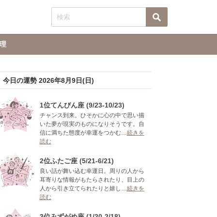
理
今日の運勢 2026年8月9日(日)
1位てんびん座 (9/23-10/23)
チャンス到来。ひそかに心の中で思い描
いた夢が現実のものになりそうです。自
信に満ちた態度が幸運をつかむ…
続きを
読む
2位ふたご座 (5/21-6/21)
良い話が舞い込む幸運日。周りの人から
耳寄りな情報がもたらされたり、目上の
人から引き立てられたりと嬉し…
続きを
読む
3位みずがめ座 (1/20-2/18)