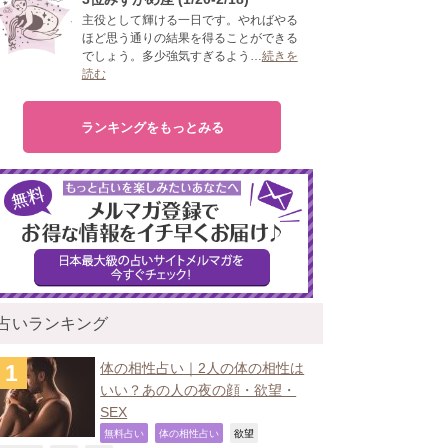
主役として輝ける一日です。やればやる
ほど思う通りの結果を得ることができる
でしょう。多少強気すぎるよう…
続きを
読む
ランキングをもっとみる
占いランキング
体の相性占い｜2人の体の相性は
いい？あの人の夜の顔・欲望・
SEX
,
,
,
無料占い
体の相性占い
欲望