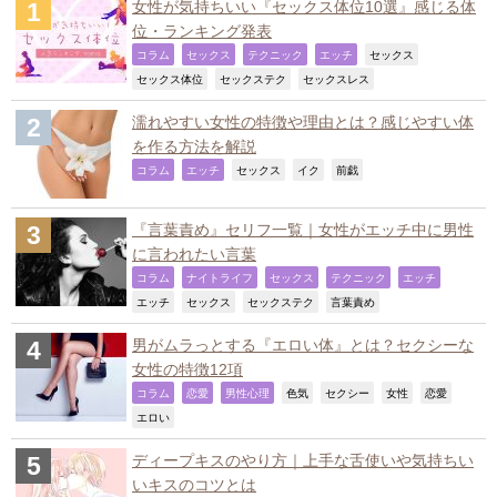
女性が気持ちいい『セックス体位10選』感じる体
位・ランキング発表
,
,
,
,
,
コラム
セックス
テクニック
エッチ
セックス
,
,
,
セックス体位
セックステク
セックスレス
濡れやすい女性の特徴や理由とは？感じやすい体
を作る方法を解説
,
,
,
,
,
コラム
エッチ
セックス
イク
前戯
『言葉責め』セリフ一覧｜女性がエッチ中に男性
に言われたい言葉
,
,
,
,
,
コラム
ナイトライフ
セックス
テクニック
エッチ
,
,
,
,
エッチ
セックス
セックステク
言葉責め
男がムラっとする『エロい体』とは？セクシーな
女性の特徴12項
,
,
,
,
,
,
,
コラム
恋愛
男性心理
色気
セクシー
女性
恋愛
,
エロい
ディープキスのやり方｜上手な舌使いや気持ちい
いキスのコツとは