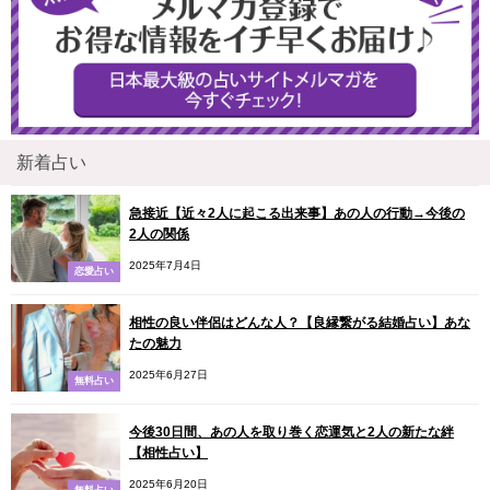
新着占い
急接近【近々2人に起こる出来事】あの人の行動→今後の
2人の関係
2025年7月4日
恋愛占い
相性の良い伴侶はどんな人？【良縁繋がる結婚占い】あな
たの魅力
2025年6月27日
無料占い
今後30日間、あの人を取り巻く恋運気と2人の新たな絆
【相性占い】
2025年6月20日
無料占い