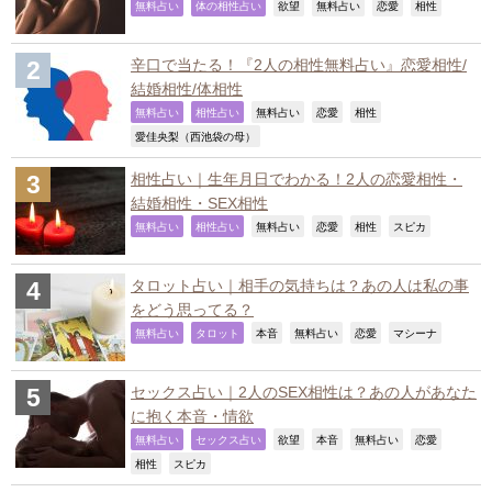
,
,
,
,
,
,
無料占い
体の相性占い
欲望
無料占い
恋愛
相性
辛口で当たる！『2人の相性無料占い』恋愛相性/
結婚相性/体相性
,
,
,
,
,
無料占い
相性占い
無料占い
恋愛
相性
,
愛佳央梨（西池袋の母）
相性占い｜生年月日でわかる！2人の恋愛相性・
結婚相性・SEX相性
,
,
,
,
,
,
無料占い
相性占い
無料占い
恋愛
相性
スピカ
タロット占い｜相手の気持ちは？あの人は私の事
をどう思ってる？
,
,
,
,
,
,
無料占い
タロット
本音
無料占い
恋愛
マシーナ
セックス占い｜2人のSEX相性は？あの人があなた
に抱く本音・情欲
,
,
,
,
,
,
無料占い
セックス占い
欲望
本音
無料占い
恋愛
,
,
相性
スピカ