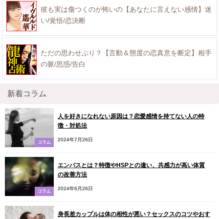
彼も実は傷つくのが怖いの【あなたに言えない感情】迷
い/覚悟/恋決断
ただの思わせぶり？【言動＆態度の恋真意を断定】相手
の脈/思惑/告白
新着コラム
人を好きになれない原因は？恋愛感情を持てない人の特
徴・対処法
2024年7月26日
コラム
エンパスとは？特徴やHSPとの違い、共感力が高い体質
の改善方法
2024年6月26日
コラム
身長差カップルは体の相性が悪い？セックスのコツやおす