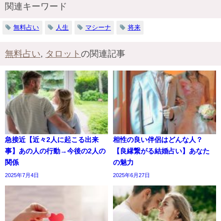
関連キーワード
無料占い
人生
マシーナ
将来
無料占い
,
タロット
の関連記事
急接近【近々2人に起こる出来
相性の良い伴侶はどんな人？
事】あの人の行動→今後の2人の
【良縁繋がる結婚占い】あなた
関係
の魅力
2025年7月4日
2025年6月27日