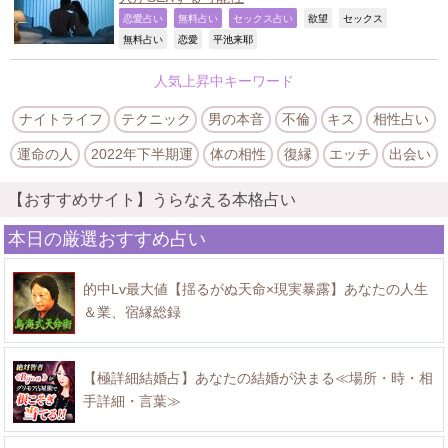
,
,
,
,
,
恋愛占い
無料占い
セックス占い
欲望
セックス
,
,
,
無料占い
恋愛
平池来耶
人気上昇中キーワード
ナイトライフ
テクニック
男の本音
不倫
キス
相性占い
運命の人
2022年下半期運
体の相性
復縁
エッチ
出会い
【おすすめサイト】うらなえる本格占い
本日の厳選おすすめ占い
的中Lv最大値【揺るがぬ天命×現実暴露】あなたの人生
＆業、宿縁総録
【極詳細結婚占】あなたの結婚が決まる≪場所・時・相
手詳細・言葉≫