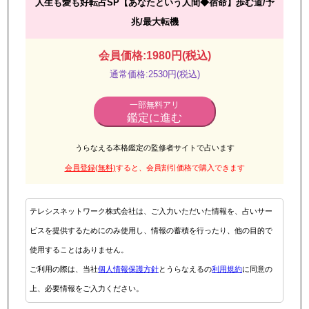
人生も愛も好転占SP【あなたという人間◆宿命】歩む道/予
兆/最大転機
会員価格:1980円(税込)
通常価格:2530円(税込)
一部無料アリ
鑑定に進む
うらなえる本格鑑定の監修者サイトで占います
会員登録(無料)
すると、会員割引価格で購入できます
テレシスネットワーク株式会社は、ご入力いただいた情報を、占いサー
ビスを提供するためにのみ使用し、情報の蓄積を行ったり、他の目的で
使用することはありません。
ご利用の際は、当社
個人情報保護方針
とうらなえるの
利用規約
に同意の
上、必要情報をご入力ください。