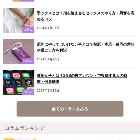
手ックスとは？指を絡ませるセックスのやり方・興奮を高
めるコツ
2024年1月31日
コラム
厄年にやってはいけない事とは？前厄・本厄・後厄の意味
や過ごし方を解説
2024年1月26日
コラム
裏垢女子とは？SNSの裏アカウントで投稿する人の特
徴・例を解説
2024年1月25日
コラム
全てのコラムをみる
コラムランキング