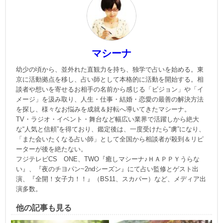
マシーナ
幼少の頃から、並外れた直観力を持ち、独学で占いを始める。東
京に活動拠点を移し、占い師として本格的に活動を開始する。相
談者や想いを寄せるお相手の名前から感じる「ビジョン」や「イ
メージ」を汲み取り、人生・仕事・結婚・恋愛の最善の解決方法
を探し、様々なお悩みを成就＆好転へ導いてきたマシーナ。
TV・ラジオ・イベント・舞台など幅広い業界で活躍しから絶大
な“人気と信頼”を得ており、鑑定後は、一度受けたら“虜”になり、
「また会いたくなる占い師」として全国から相談者が殺到＆リピ
ーターが後を絶たない。
フジテレビCS ONE、TWO『癒しマシーナ♪ＨＡＰＰＹうらな
い』、『夜のチヨパン~2ndシーズン』にて占い監修とゲスト出
演、『全開！女子力！！』（BS11、スカパー）など、メディア出
演多数。
他の記事も見る