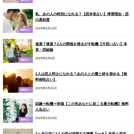
私、あの人の特別になれる？【恋本音占い】停滞理由・恋
の真剣度
2025年6月13日
無料占い
進展？後退？2人の関係を揺るがす転機【片思い占い】本
音・恋結論
2025年6月6日
無料占い
2人は恋人同士になれる？あの人との愛と絆を深める【無
料相性占い】
2025年5月31日
無料占い
試練⇒転機⇒幸福【この先あなたに起こる最大転機】無料
人生占い
2025年5月24日
無料占い
3ヶ月以内に2人の恋が成就する確率【●●％】本音と恋未