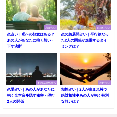
恋愛占い
片思い占い
恋占い｜私への好意はある？
恋の急展開占い｜平行線だっ
あの人があなたに抱く想い・
た2人の関係が進展するタイ
下す決断
ミングは？
あの人の気持ち
相性占い
恋愛占い｜あの人があなたに
相性占い｜2人が生まれ持つ
抱く全本音◆隠す秘密・望む
絶対相性◆あの人が抱く特別
2人の関係
な想いは？