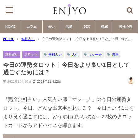
HOME
コラム
占い
恋愛
SEX
復縁
男性心理
TOP
無料占い
今日の運勢タロット｜今日をより良い1日として過ごすため
には？
無料占い
タロット
無料占い
人生
マシーナ
将来
今日の運勢タロット｜今日をより良い1日として
過ごすためには？
2022年10月20日
2023年11月22日
『完全無料占い』人気占い師「マシーナ」の今日の運勢タ
ロット。今日、どんな出来事が起こる？ 今日という1日を
より良く過ごすには、どうすればいいのか…22枚のタロッ
トカードからアドバイスを導きます。