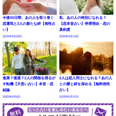
今後30日間、あの人を取り巻く
私、あの人の特別になれる？
恋運気と2人の新たな絆【相性占
【恋本音占い】停滞理由・恋の
い】
真剣度
2025年6月20日
2025年6月13日
進展？後退？2人の関係を揺るが
2人は恋人同士になれる？あの人
す転機【片思い占い】本音・恋
との愛と絆を深める【無料相性
結論
占い】
2025年6月6日
2025年5月31日