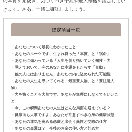
の本質を見抜き、気づくべき予兆や最大転機を鑑定してい
きます。さあ、一緒に確認しましょう。
鑑定項目一覧
・あなたについて最初にわかったこと
・あなたのルーツです。生まれ持った「本質」と「宿命」
・あなたに備わっている「人生を切り拓いていく知性・力」
・覚えておいて。今のあなたに幸運をもたらす「言動」
・他の人にはありません、あなたの内に込められた可能性
・あなたの人生を導いてくれる「最重要人物」と「要注意人
物」
・力を抜くことも大切です。あなたが無理にしなくてもいいこ
と
・今、この瞬間あなたの人生はどんな局面を迎えている？
・健康面も大事ですよ。あなたが注意すべき心身の健康状態
・あなたの運気を高める恋愛と出会う異性と交際の仕方
・あなたの金運は？ 今後のお金の使い方と貯め方