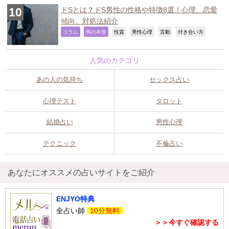
ドSとは？ドS男性の性格や特徴8選！心理、恋愛
傾向、対処法紹介
,
,
,
,
,
,
コラム
男の本音
性質
男性心理
言動
付き合い方
人気のカテゴリ
あの人の気持ち
セックス占い
心理テスト
タロット
結婚占い
男性心理
テクニック
不倫占い
あなたにオススメの占いサイトをご紹介
ENJYO特典
全占い師
10分無料
＞＞今すぐ確認する