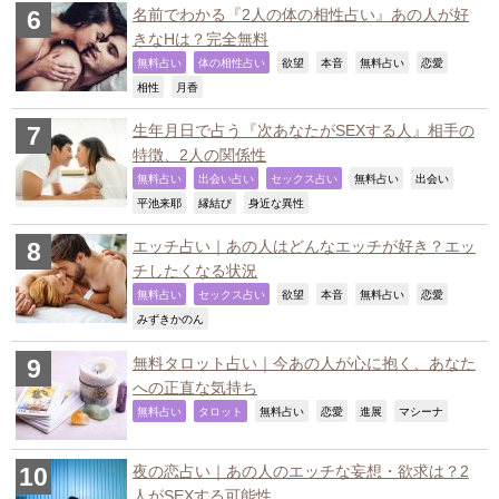
名前でわかる『2人の体の相性占い』あの人が好
きなHは？完全無料
,
,
,
,
,
,
無料占い
体の相性占い
欲望
本音
無料占い
恋愛
,
,
相性
月香
生年月日で占う『次あなたがSEXする人』相手の
特徴、2人の関係性
,
,
,
,
,
無料占い
出会い占い
セックス占い
無料占い
出会い
,
,
,
平池来耶
縁結び
身近な異性
エッチ占い｜あの人はどんなエッチが好き？エッ
チしたくなる状況
,
,
,
,
,
,
無料占い
セックス占い
欲望
本音
無料占い
恋愛
,
みずきかのん
無料タロット占い｜今あの人が心に抱く、あなた
への正直な気持ち
,
,
,
,
,
,
無料占い
タロット
無料占い
恋愛
進展
マシーナ
夜の恋占い｜あの人のエッチな妄想・欲求は？2
人がSEXする可能性