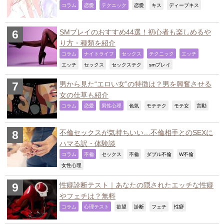
,
,
,
,
,
,
コラム
恋愛
テクニック
恋愛
キス
ディープキス
SMプレイのおすすめ44選！初心者も楽しめるや
り方・種類を紹介
,
,
,
,
,
コラム
ナイトライフ
セックス
テクニック
エッチ
,
,
,
,
エッチ
セックス
セックステク
smプレイ
男から見た“エロい女”の特徴は？男を興奮させる
女の仕草も紹介
,
,
,
,
,
,
,
コラム
恋愛
男性心理
色気
モテテク
モテ女
言動
不倫セックスが気持ちいい…不倫相手とのSEXに
ハマる訳・体験談
,
,
,
,
,
,
コラム
不倫
セックス
不倫
ダブル不倫
W不倫
,
女性心理
性癖診断テスト｜あなたの隠されたエッチな性癖
やフェチは？無料
,
,
,
,
,
,
コラム
心理テスト
欲望
診断
フェチ
性癖