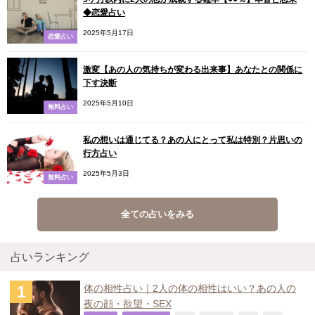
◆恋愛占い
2025年5月17日
恋愛占い
激変【あの人の気持ちが変わる出来事】あなたとの関係に
下す決断
2025年5月10日
無料占い
私の想いは通じてる？あの人にとって私は特別？片思いの
行方占い
2025年5月3日
無料占い
全ての占いをみる
占いランキング
体の相性占い｜2人の体の相性はいい？あの人の
夜の顔・欲望・SEX