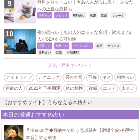
無料タロット占い｜今あの人が心に抱く、あなた
への正直な気持ち
,
,
,
,
,
,
無料占い
タロット
無料占い
恋愛
進展
マシーナ
夜の恋占い｜あの人のエッチな妄想・欲求は？2
人がSEXする可能性
,
,
,
,
,
恋愛占い
無料占い
セックス占い
欲望
セックス
,
,
,
無料占い
恋愛
平池来耶
人気上昇中キーワード
ナイトライフ
テクニック
男の本音
不倫
キス
相性占い
運命の人
2022年下半期運
体の相性
復縁
エッチ
出会い
【おすすめサイト】うらなえる本格占い
本日の厳選おすすめ占い
号泣6000字◆極的中で叶う恋成就占【宿縁全貌×相手の
本音】絆と最後