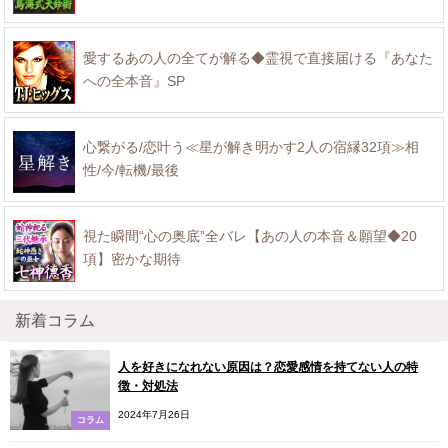
愛するあの人の全てが解る◆霊視で直接届ける『あなた
への全本音』SP
心繋がる/恋叶う≪星が解き明かす2人の宿縁32項≫相
性/今/転機/最後
視た瞬間“心の奥底”全バレ【あの人の本音＆願望◆20
項】密かな期待
新着コラム
人を好きになれない原因は？恋愛感情を持てない人の特
徴・対処法
2024年7月26日
コラム