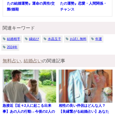
たの結婚運勢』運命の異性/交
たの運勢』恋愛・人間関係・
際/婚期
チャンス
関連キーワード
結婚相手
縁結び
水晶玉子
お試し無料
年運
2024年
無料占い
,
結婚占い
の関連記事
急接近【近々2人に起こる出来
相性の良い伴侶はどんな人？
事】あの人の行動→今後の2人の
【良縁繋がる結婚占い】あなた