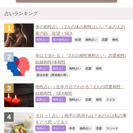
占いランキング
体の相性占い｜2人の体の相性はいい？あの人の
夜の顔・欲望・SEX
,
,
,
,
,
,
無料占い
体の相性占い
欲望
無料占い
恋愛
相性
辛口で当たる！『2人の相性無料占い』恋愛相性/
結婚相性/体相性
,
,
,
,
,
無料占い
相性占い
無料占い
恋愛
相性
,
愛佳央梨（西池袋の母）
相性占い｜生年月日でわかる！2人の恋愛相性・
結婚相性・SEX相性
,
,
,
,
,
,
無料占い
相性占い
無料占い
恋愛
相性
スピカ
タロット占い｜相手の気持ちは？あの人は私の事
をどう思ってる？
,
,
,
,
,
,
無料占い
タロット
本音
無料占い
恋愛
マシーナ