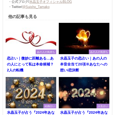
・公式ブログ/
水晶玉子オフィシャルBLOG
・Twitter/
@Suisho_Tamako
他の記事も見る
あの人の気持ち
あの人の気持ち
恋占い｜微妙に距離ある…あ
水晶玉子の恋占い｜あの人の
の人にとって私は本命候補？
本音全当て20項※あなたへの
2人の転機
想い/恋決断
結婚占い
人生占い
水晶玉子が占う『2024年あな
水晶玉子が占う『2024年あな