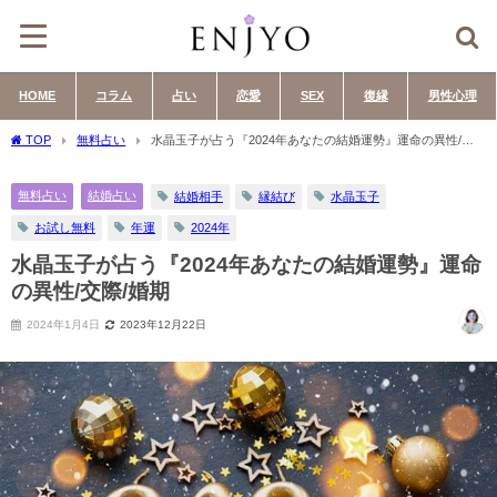
HOME
コラム
占い
恋愛
SEX
復縁
男性心理
TOP
無料占い
水晶玉子が占う『2024年あなたの結婚運勢』運命の異性/交
際/婚期
無料占い
結婚占い
結婚相手
縁結び
水晶玉子
お試し無料
年運
2024年
水晶玉子が占う『2024年あなたの結婚運勢』運命
の異性/交際/婚期
2024年1月4日
2023年12月22日