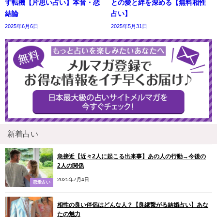
す転機【片思い占い】本音・恋
との愛と絆を深める【無料相性
結論
占い】
2025年6月6日
2025年5月31日
新着占い
急接近【近々2人に起こる出来事】あの人の行動→今後の
2人の関係
2025年7月4日
恋愛占い
相性の良い伴侶はどんな人？【良縁繋がる結婚占い】あな
たの魅力