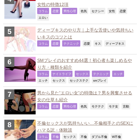
女性の特徴12項
,
,
,
,
,
,
,
コラム
恋愛
男性心理
色気
セクシー
女性
恋愛
,
エロい
ディープキスのやり方｜上手な舌使いや気持ちい
いキスのコツとは
,
,
,
,
,
,
コラム
恋愛
テクニック
恋愛
キス
ディープキス
SMプレイのおすすめ44選！初心者も楽しめるや
り方・種類を紹介
,
,
,
,
,
コラム
ナイトライフ
セックス
テクニック
エッチ
,
,
,
,
エッチ
セックス
セックステク
smプレイ
男から見た“エロい女”の特徴は？男を興奮させる
女の仕草も紹介
,
,
,
,
,
,
,
コラム
恋愛
男性心理
色気
モテテク
モテ女
言動
不倫セックスが気持ちいい…不倫相手とのSEXに
ハマる訳・体験談
,
,
,
,
,
,
コラム
不倫
セックス
不倫
ダブル不倫
W不倫