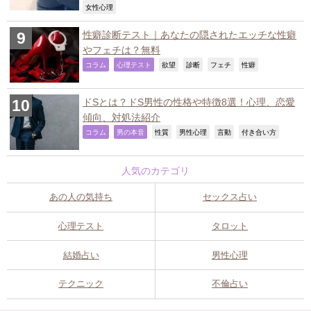
,
女性心理
性癖診断テスト｜あなたの隠されたエッチな性癖
やフェチは？無料
,
,
,
,
,
,
コラム
心理テスト
欲望
診断
フェチ
性癖
ドSとは？ドS男性の性格や特徴8選！心理、恋愛
傾向、対処法紹介
,
,
,
,
,
,
コラム
男の本音
性質
男性心理
言動
付き合い方
人気のカテゴリ
あの人の気持ち
セックス占い
心理テスト
タロット
結婚占い
男性心理
テクニック
不倫占い