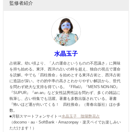
監修者紹介
水晶玉子
占術家。幼い頃より、「人の運命というものの不思議さ」に興味
を持ち始める。東洋、西洋の占いの枠を超え、独自の視点で運命
を読解。中でも「四柱推命」を始めとする東洋占術と、西洋占術
に造詣が深い。その的中率の高さとわかりやすい解説から、世代
を問わず絶大な支持を得ている。『FRaU』『MEN'S NON-NO』
『SUPUR』『an.an』など女性誌男性誌を問わず、多くの雑誌に
執筆し、占い特集でも活躍。著書も多数出版されている。著書
『怖いほど運が向いてくる！ 四柱推命』（青春出版社）ほか多
数。
■月額スマートフォンサイト⇒
水晶玉子 陰陽艶花占
（docomo・au・SoftBank・Amazonpay・楽天ペイでお楽しみい
ただけます！）