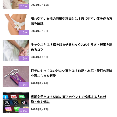
2024年2月11日
コラム
濡れやすい女性の特徴や理由とは？感じやすい体を作る方
法を解説
2024年2月3日
コラム
手ックスとは？指を絡ませるセックスのやり方・興奮を高
めるコツ
2024年1月31日
コラム
厄年にやってはいけない事とは？前厄・本厄・後厄の意味
や過ごし方を解説
2024年1月26日
コラム
裏垢女子とは？SNSの裏アカウントで投稿する人の特
徴・例を解説
2024年1月25日
コラム