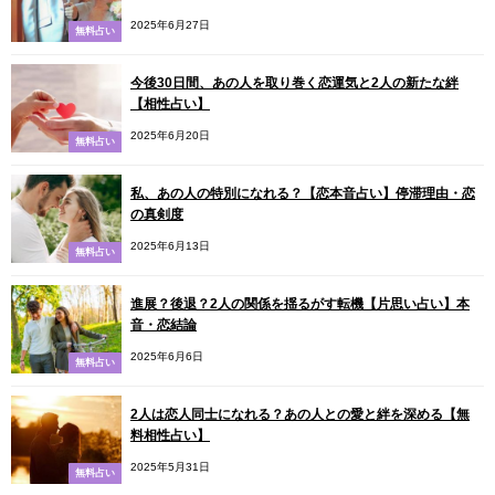
2025年6月27日
無料占い
今後30日間、あの人を取り巻く恋運気と2人の新たな絆
【相性占い】
2025年6月20日
無料占い
私、あの人の特別になれる？【恋本音占い】停滞理由・恋
の真剣度
2025年6月13日
無料占い
進展？後退？2人の関係を揺るがす転機【片思い占い】本
音・恋結論
2025年6月6日
無料占い
2人は恋人同士になれる？あの人との愛と絆を深める【無
料相性占い】
2025年5月31日
無料占い