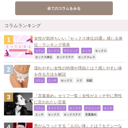
全てのコラムをみる
コラムランキング
女性が気持ちいい『セックス体位10選』感じる体
位・ランキング発表
,
,
,
,
,
コラム
セックス
テクニック
エッチ
セックス
,
,
,
セックス体位
セックステク
セックスレス
濡れやすい女性の特徴や理由とは？感じやすい体
を作る方法を解説
,
,
,
,
,
コラム
エッチ
セックス
イク
前戯
『言葉責め』セリフ一覧｜女性がエッチ中に男性
に言われたい言葉
,
,
,
,
,
コラム
ナイトライフ
セックス
テクニック
エッチ
,
,
,
,
エッチ
セックス
セックステク
言葉責め
男がムラっとする『エロい体』とは？セクシーな