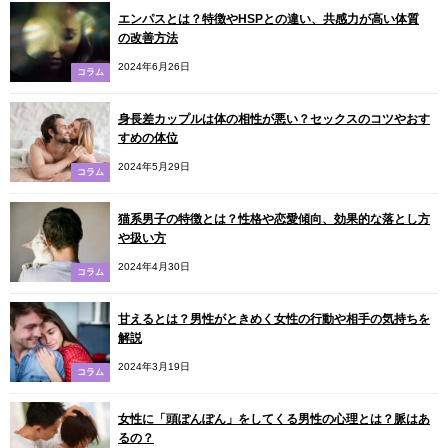
エンパスとは？特徴やHSPとの違い、共感力が高い体質
の改善方法
2024年6月26日
コラム
身長差カップルは体の相性が悪い？セックスのコツやおす
すめの体位
2024年5月29日
コラム
猫系男子の特徴とは？性格や恋愛傾向、効果的な落とし方
や扱い方
2024年4月30日
コラム
甘えるとは？男性がときめく女性の行動や相手の気持ちを
解説
2024年3月19日
コラム
女性に「頭ぽんぽん」をしてくる男性の心理とは？脈はあ
るの？