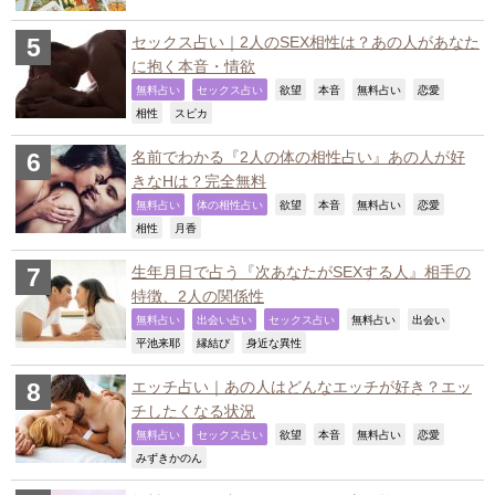
セックス占い｜2人のSEX相性は？あの人があなた
に抱く本音・情欲
,
,
,
,
,
,
無料占い
セックス占い
欲望
本音
無料占い
恋愛
,
,
相性
スピカ
名前でわかる『2人の体の相性占い』あの人が好
きなHは？完全無料
,
,
,
,
,
,
無料占い
体の相性占い
欲望
本音
無料占い
恋愛
,
,
相性
月香
生年月日で占う『次あなたがSEXする人』相手の
特徴、2人の関係性
,
,
,
,
,
無料占い
出会い占い
セックス占い
無料占い
出会い
,
,
,
平池来耶
縁結び
身近な異性
エッチ占い｜あの人はどんなエッチが好き？エッ
チしたくなる状況
,
,
,
,
,
,
無料占い
セックス占い
欲望
本音
無料占い
恋愛
,
みずきかのん