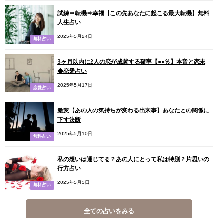
試練⇒転機⇒幸福【この先あなたに起こる最大転機】無料
人生占い
2025年5月24日
無料占い
3ヶ月以内に2人の恋が成就する確率【●●％】本音と恋未
◆恋愛占い
2025年5月17日
恋愛占い
激変【あの人の気持ちが変わる出来事】あなたとの関係に
下す決断
2025年5月10日
無料占い
私の想いは通じてる？あの人にとって私は特別？片思いの
行方占い
2025年5月3日
無料占い
全ての占いをみる