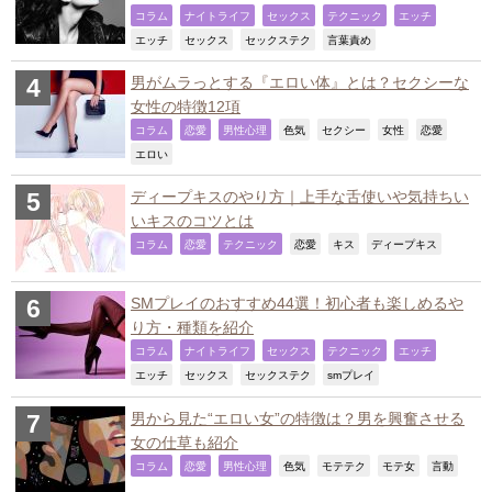
,
,
,
,
,
コラム
ナイトライフ
セックス
テクニック
エッチ
,
,
,
,
エッチ
セックス
セックステク
言葉責め
男がムラっとする『エロい体』とは？セクシーな
女性の特徴12項
,
,
,
,
,
,
,
コラム
恋愛
男性心理
色気
セクシー
女性
恋愛
,
エロい
ディープキスのやり方｜上手な舌使いや気持ちい
いキスのコツとは
,
,
,
,
,
,
コラム
恋愛
テクニック
恋愛
キス
ディープキス
SMプレイのおすすめ44選！初心者も楽しめるや
り方・種類を紹介
,
,
,
,
,
コラム
ナイトライフ
セックス
テクニック
エッチ
,
,
,
,
エッチ
セックス
セックステク
smプレイ
男から見た“エロい女”の特徴は？男を興奮させる
女の仕草も紹介
,
,
,
,
,
,
,
コラム
恋愛
男性心理
色気
モテテク
モテ女
言動