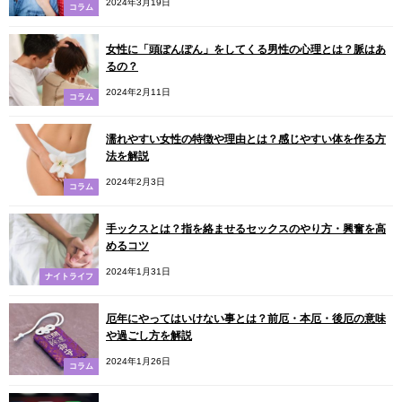
2024年3月19日
コラム
女性に「頭ぽんぽん」をしてくる男性の心理とは？脈はあ
るの？
2024年2月11日
コラム
濡れやすい女性の特徴や理由とは？感じやすい体を作る方
法を解説
2024年2月3日
コラム
手ックスとは？指を絡ませるセックスのやり方・興奮を高
めるコツ
2024年1月31日
ナイトライフ
厄年にやってはいけない事とは？前厄・本厄・後厄の意味
や過ごし方を解説
2024年1月26日
コラム