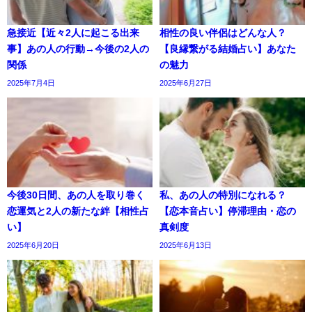
急接近【近々2人に起こる出来
相性の良い伴侶はどんな人？
事】あの人の行動→今後の2人の
【良縁繋がる結婚占い】あなた
関係
の魅力
2025年7月4日
2025年6月27日
今後30日間、あの人を取り巻く
私、あの人の特別になれる？
恋運気と2人の新たな絆【相性占
【恋本音占い】停滞理由・恋の
い】
真剣度
2025年6月20日
2025年6月13日