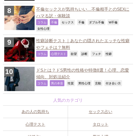
不倫セックスが気持ちいい…不倫相手とのSEXに
ハマる訳・体験談
,
,
,
,
,
,
コラム
不倫
セックス
不倫
ダブル不倫
W不倫
,
女性心理
性癖診断テスト｜あなたの隠されたエッチな性癖
やフェチは？無料
,
,
,
,
,
,
コラム
心理テスト
欲望
診断
フェチ
性癖
ドSとは？ドS男性の性格や特徴8選！心理、恋愛
傾向、対処法紹介
,
,
,
,
,
,
コラム
男の本音
性質
男性心理
言動
付き合い方
人気のカテゴリ
あの人の気持ち
セックス占い
心理テスト
タロット