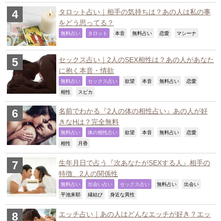
タロット占い｜相手の気持ちは？あの人は私の事
をどう思ってる？
,
,
,
,
,
,
無料占い
タロット
本音
無料占い
恋愛
マシーナ
セックス占い｜2人のSEX相性は？あの人があなた
に抱く本音・情欲
,
,
,
,
,
,
無料占い
セックス占い
欲望
本音
無料占い
恋愛
,
,
相性
スピカ
名前でわかる『2人の体の相性占い』あの人が好
きなHは？完全無料
,
,
,
,
,
,
無料占い
体の相性占い
欲望
本音
無料占い
恋愛
,
,
相性
月香
生年月日で占う『次あなたがSEXする人』相手の
特徴、2人の関係性
,
,
,
,
,
無料占い
出会い占い
セックス占い
無料占い
出会い
,
,
,
平池来耶
縁結び
身近な異性
エッチ占い｜あの人はどんなエッチが好き？エッ