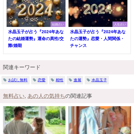
結婚占い
人生占い
水晶玉子が占う『2024年あな
水晶玉子が占う『2024年あな
たの結婚運勢』運命の異性/交
たの運勢』恋愛・人間関係・
際/婚期
チャンス
関連キーワード
お試し無料
恋愛
相性
進展
水晶玉子
無料占い
,
あの人の気持ち
の関連記事