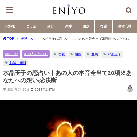
HOME
コラム
占い
恋愛
SEX
復縁
男性心理
TOP
無料占い
水晶玉子の恋占い｜あの人の本音全当て20項※あなたへの想
い/恋決断
無料占い
あの人の気持ち
恋愛
相性
進展
水晶玉子
お試し無料
水晶玉子の恋占い｜あの人の本音全当て20項※あ
なたへの想い/恋決断
2024年2月15日
2024年2月7日