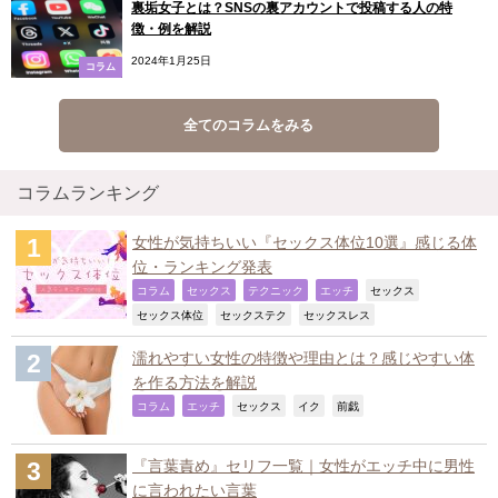
裏垢女子とは？SNSの裏アカウントで投稿する人の特
徴・例を解説
2024年1月25日
コラム
全てのコラムをみる
コラムランキング
女性が気持ちいい『セックス体位10選』感じる体
位・ランキング発表
,
,
,
,
,
コラム
セックス
テクニック
エッチ
セックス
,
,
,
セックス体位
セックステク
セックスレス
濡れやすい女性の特徴や理由とは？感じやすい体
を作る方法を解説
,
,
,
,
,
コラム
エッチ
セックス
イク
前戯
『言葉責め』セリフ一覧｜女性がエッチ中に男性
に言われたい言葉