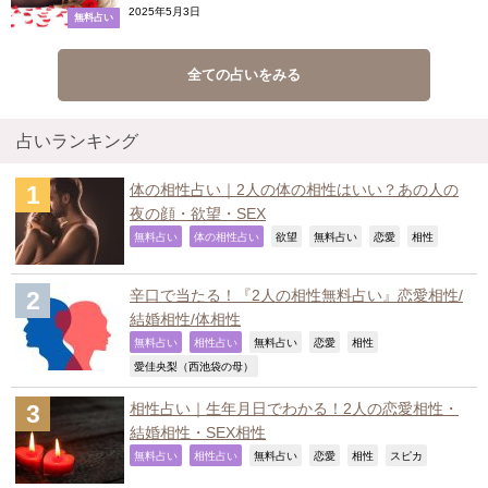
2025年5月3日
無料占い
全ての占いをみる
占いランキング
体の相性占い｜2人の体の相性はいい？あの人の
夜の顔・欲望・SEX
,
,
,
,
,
,
無料占い
体の相性占い
欲望
無料占い
恋愛
相性
辛口で当たる！『2人の相性無料占い』恋愛相性/
結婚相性/体相性
,
,
,
,
,
無料占い
相性占い
無料占い
恋愛
相性
,
愛佳央梨（西池袋の母）
相性占い｜生年月日でわかる！2人の恋愛相性・
結婚相性・SEX相性
,
,
,
,
,
,
無料占い
相性占い
無料占い
恋愛
相性
スピカ