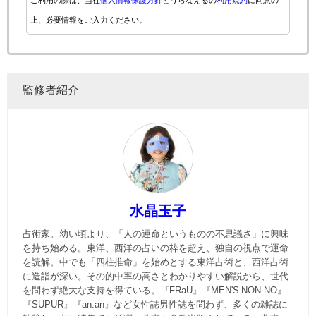
ご利用の際は、当社
個人情報保護方針
とうらなえるの
利用規約
に同意の
上、必要情報をご入力ください。
監修者紹介
水晶玉子
占術家。幼い頃より、「人の運命というものの不思議さ」に興味
を持ち始める。東洋、西洋の占いの枠を超え、独自の視点で運命
を読解。中でも「四柱推命」を始めとする東洋占術と、西洋占術
に造詣が深い。その的中率の高さとわかりやすい解説から、世代
を問わず絶大な支持を得ている。『FRaU』『MEN'S NON-NO』
『SUPUR』『an.an』など女性誌男性誌を問わず、多くの雑誌に