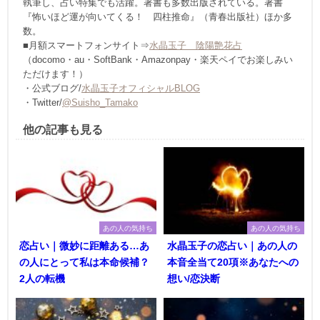
執筆し、占い特集でも活躍。著書も多数出版されている。著書
『怖いほど運が向いてくる！ 四柱推命』（青春出版社）ほか多
数。
■月額スマートフォンサイト⇒
水晶玉子 陰陽艶花占
（docomo・au・SoftBank・Amazonpay・楽天ペイでお楽しみい
ただけます！）
・公式ブログ/
水晶玉子オフィシャルBLOG
・Twitter/
@Suisho_Tamako
他の記事も見る
あの人の気持ち
あの人の気持ち
恋占い｜微妙に距離ある…あ
水晶玉子の恋占い｜あの人の
の人にとって私は本命候補？
本音全当て20項※あなたへの
2人の転機
想い/恋決断