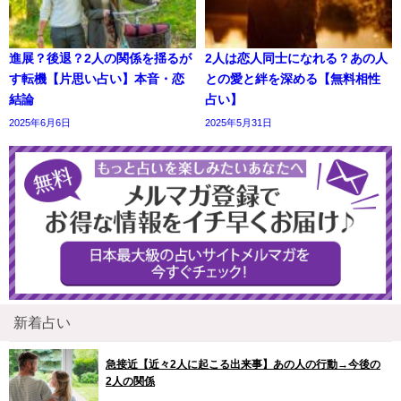
進展？後退？2人の関係を揺るが
2人は恋人同士になれる？あの人
す転機【片思い占い】本音・恋
との愛と絆を深める【無料相性
結論
占い】
2025年6月6日
2025年5月31日
新着占い
急接近【近々2人に起こる出来事】あの人の行動→今後の
2人の関係