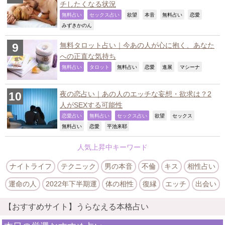
チしたくなる状況
,
,
,
,
,
,
無料占い
セックス占い
欲望
本音
無料占い
恋愛
,
みずきかのん
無料タロット占い｜今あの人が心に抱く、あなた
への正直な気持ち
,
,
,
,
,
,
無料占い
タロット
無料占い
恋愛
進展
マシーナ
夜の恋占い｜あの人のエッチな妄想・欲求は？2
人がSEXする可能性
,
,
,
,
,
恋愛占い
無料占い
セックス占い
欲望
セックス
,
,
,
無料占い
恋愛
平池来耶
人気上昇中キーワード
ナイトライフ
テクニック
男の本音
不倫
キス
相性占い
運命の人
2022年下半期運
体の相性
復縁
エッチ
出会い
【おすすめサイト】うらなえる本格占い