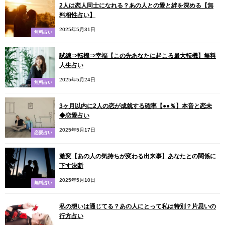
2人は恋人同士になれる？あの人との愛と絆を深める【無
料相性占い】
2025年5月31日
無料占い
試練⇒転機⇒幸福【この先あなたに起こる最大転機】無料
人生占い
2025年5月24日
無料占い
3ヶ月以内に2人の恋が成就する確率【●●％】本音と恋未
◆恋愛占い
2025年5月17日
恋愛占い
激変【あの人の気持ちが変わる出来事】あなたとの関係に
下す決断
2025年5月10日
無料占い
私の想いは通じてる？あの人にとって私は特別？片思いの
行方占い