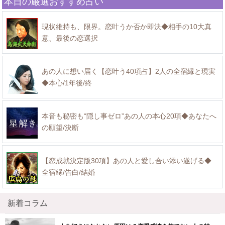
本日の厳選おすすめ占い
現状維持も、限界。恋叶うか否か即決◆相手の10大真
意、最後の恋選択
あの人に想い届く【恋叶う40項占】2人の全宿縁と現実
◆本心/1年後/終
本音も秘密も“隠し事ゼロ”あの人の本心20項◆あなたへ
の願望/決断
【恋成就決定版30項】あの人と愛し合い添い遂げる◆
全宿縁/告白/結婚
新着コラム