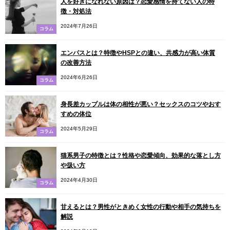
人を好きになれない原因は？恋愛感情を持てない人の特
徴・対処法
2024年7月26日
コラム
エンパスとは？特徴やHSPとの違い、共感力が高い体質
の改善方法
2024年6月26日
コラム
身長差カップルは体の相性が悪い？セックスのコツやおす
すめの体位
2024年5月29日
コラム
猫系男子の特徴とは？性格や恋愛傾向、効果的な落とし方
や扱い方
2024年4月30日
コラム
甘えるとは？男性がときめく女性の行動や相手の気持ちを
解説