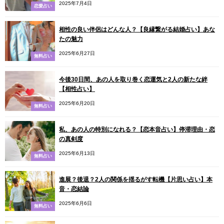
2025年7月4日
恋愛占い
相性の良い伴侶はどんな人？【良縁繋がる結婚占い】あな
たの魅力
2025年6月27日
無料占い
今後30日間、あの人を取り巻く恋運気と2人の新たな絆
【相性占い】
2025年6月20日
無料占い
私、あの人の特別になれる？【恋本音占い】停滞理由・恋
の真剣度
2025年6月13日
無料占い
進展？後退？2人の関係を揺るがす転機【片思い占い】本
音・恋結論
2025年6月6日
無料占い