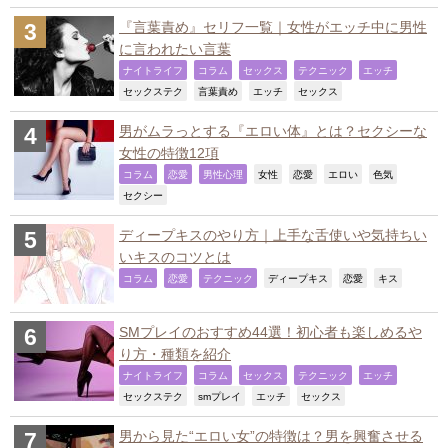
『言葉責め』セリフ一覧｜女性がエッチ中に男性
に言われたい言葉
,
,
,
,
,
ナイトライフ
コラム
セックス
テクニック
エッチ
,
,
,
,
セックステク
言葉責め
エッチ
セックス
男がムラっとする『エロい体』とは？セクシーな
女性の特徴12項
,
,
,
,
,
,
,
コラム
恋愛
男性心理
女性
恋愛
エロい
色気
,
セクシー
ディープキスのやり方｜上手な舌使いや気持ちい
いキスのコツとは
,
,
,
,
,
,
コラム
恋愛
テクニック
ディープキス
恋愛
キス
SMプレイのおすすめ44選！初心者も楽しめるや
り方・種類を紹介
,
,
,
,
,
ナイトライフ
コラム
セックス
テクニック
エッチ
,
,
,
,
セックステク
smプレイ
エッチ
セックス
男から見た“エロい女”の特徴は？男を興奮させる