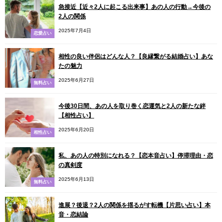
急接近【近々2人に起こる出来事】あの人の行動→今後の
2人の関係
2025年7月4日
恋愛占い
相性の良い伴侶はどんな人？【良縁繋がる結婚占い】あな
たの魅力
2025年6月27日
無料占い
今後30日間、あの人を取り巻く恋運気と2人の新たな絆
【相性占い】
2025年6月20日
相性占い
私、あの人の特別になれる？【恋本音占い】停滞理由・恋
の真剣度
2025年6月13日
無料占い
進展？後退？2人の関係を揺るがす転機【片思い占い】本
音・恋結論