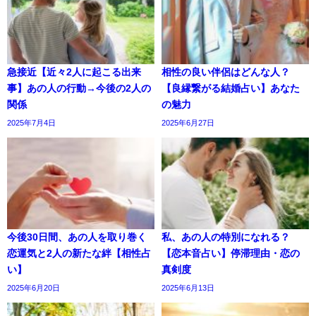
急接近【近々2人に起こる出来
相性の良い伴侶はどんな人？
事】あの人の行動→今後の2人の
【良縁繋がる結婚占い】あなた
関係
の魅力
2025年7月4日
2025年6月27日
今後30日間、あの人を取り巻く
私、あの人の特別になれる？
恋運気と2人の新たな絆【相性占
【恋本音占い】停滞理由・恋の
い】
真剣度
2025年6月20日
2025年6月13日