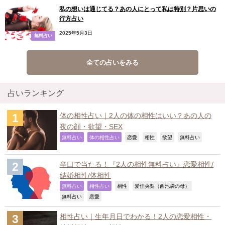
私の想いは通じてる？あの人にとって私は特別？片思いの
行方占い
2025年5月3日
無料占い
全ての占いをみる
占いランキング
体の相性占い｜2人の体の相性はいい？あの人の
夜の顔・欲望・SEX
,
,
,
,
,
,
無料占い
体の相性占い
恋愛
相性
欲望
無料占い
辛口で当たる！『2人の相性無料占い』恋愛相性/
結婚相性/体相性
,
,
,
,
無料占い
相性占い
相性
愛佳央梨（西池袋の母）
,
,
無料占い
恋愛
相性占い｜生年月日でわかる！2人の恋愛相性・