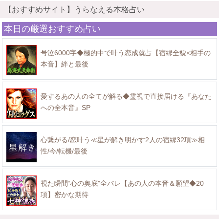
【おすすめサイト】うらなえる本格占い
本日の厳選おすすめ占い
号泣6000字◆極的中で叶う恋成就占【宿縁全貌×相手の
本音】絆と最後
愛するあの人の全てが解る◆霊視で直接届ける『あなた
への全本音』SP
心繋がる/恋叶う≪星が解き明かす2人の宿縁32項≫相
性/今/転機/最後
視た瞬間“心の奥底”全バレ【あの人の本音＆願望◆20
項】密かな期待