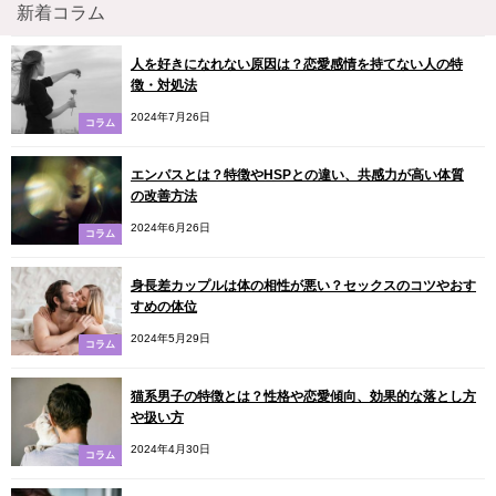
新着コラム
人を好きになれない原因は？恋愛感情を持てない人の特
徴・対処法
2024年7月26日
コラム
エンパスとは？特徴やHSPとの違い、共感力が高い体質
の改善方法
2024年6月26日
コラム
身長差カップルは体の相性が悪い？セックスのコツやおす
すめの体位
2024年5月29日
コラム
猫系男子の特徴とは？性格や恋愛傾向、効果的な落とし方
や扱い方
2024年4月30日
コラム