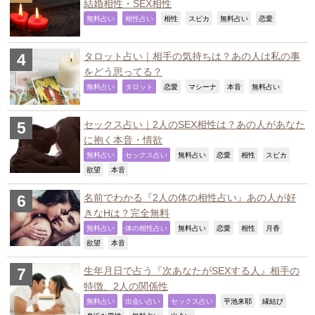
結婚相性・SEX相性
,
,
,
,
,
,
無料占い
相性占い
相性
スピカ
無料占い
恋愛
タロット占い｜相手の気持ちは？あの人は私の事
をどう思ってる？
,
,
,
,
,
,
無料占い
タロット
恋愛
マシーナ
本音
無料占い
セックス占い｜2人のSEX相性は？あの人があなた
に抱く本音・情欲
,
,
,
,
,
,
無料占い
セックス占い
無料占い
恋愛
相性
スピカ
,
,
欲望
本音
名前でわかる『2人の体の相性占い』あの人が好
きなHは？完全無料
,
,
,
,
,
,
無料占い
体の相性占い
無料占い
恋愛
相性
月香
,
,
欲望
本音
生年月日で占う『次あなたがSEXする人』相手の
特徴、2人の関係性
,
,
,
,
,
無料占い
出会い占い
セックス占い
平池来耶
縁結び