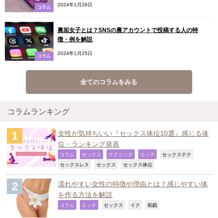
2024年1月26日
コラム
裏垢女子とは？SNSの裏アカウントで投稿する人の特
徴・例を解説
2024年1月25日
コラム
全てのコラムをみる
コラムランキング
女性が気持ちいい『セックス体位10選』感じる体
位・ランキング発表
,
,
,
,
,
コラム
セックス
テクニック
エッチ
セックステク
,
,
,
セックスレス
セックス
セックス体位
濡れやすい女性の特徴や理由とは？感じやすい体
を作る方法を解説
,
,
,
,
,
コラム
エッチ
セックス
イク
前戯