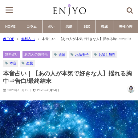
HOME
コラム
占い
恋愛
SEX
復縁
男性心理
TOP
無料占い
本音占い｜【あの人が本気で好きな人】揺れる胸中⇒告白/最
終結末
無料占い
あの人の気持ち
進展
水晶玉子
お試し無料
本音
恋愛
本音占い｜【あの人が本気で好きな人】揺れる胸
中⇒告白/最終結末
2023年10月12日
2023年8月24日