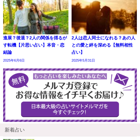
進展？後退？2人の関係を揺るが
2人は恋人同士になれる？あの人
す転機【片思い占い】本音・恋
との愛と絆を深める【無料相性
結論
占い】
2025年6月6日
2025年5月31日
新着占い