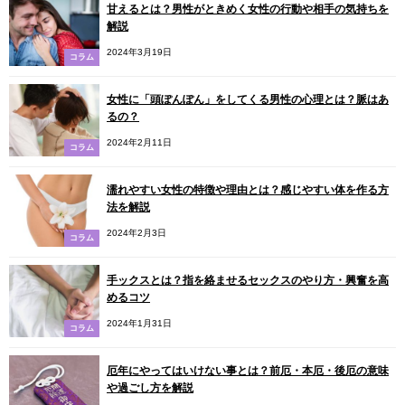
甘えるとは？男性がときめく女性の行動や相手の気持ちを
解説
2024年3月19日
コラム
女性に「頭ぽんぽん」をしてくる男性の心理とは？脈はあ
るの？
2024年2月11日
コラム
濡れやすい女性の特徴や理由とは？感じやすい体を作る方
法を解説
2024年2月3日
コラム
手ックスとは？指を絡ませるセックスのやり方・興奮を高
めるコツ
2024年1月31日
コラム
厄年にやってはいけない事とは？前厄・本厄・後厄の意味
や過ごし方を解説