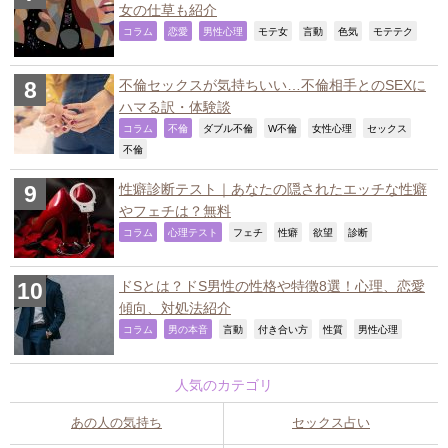
女の仕草も紹介
,
,
,
,
,
,
,
コラム
恋愛
男性心理
モテ女
言動
色気
モテテク
不倫セックスが気持ちいい…不倫相手とのSEXに
ハマる訳・体験談
,
,
,
,
,
,
コラム
不倫
ダブル不倫
W不倫
女性心理
セックス
,
不倫
性癖診断テスト｜あなたの隠されたエッチな性癖
やフェチは？無料
,
,
,
,
,
,
コラム
心理テスト
フェチ
性癖
欲望
診断
ドSとは？ドS男性の性格や特徴8選！心理、恋愛
傾向、対処法紹介
,
,
,
,
,
,
コラム
男の本音
言動
付き合い方
性質
男性心理
人気のカテゴリ
あの人の気持ち
セックス占い