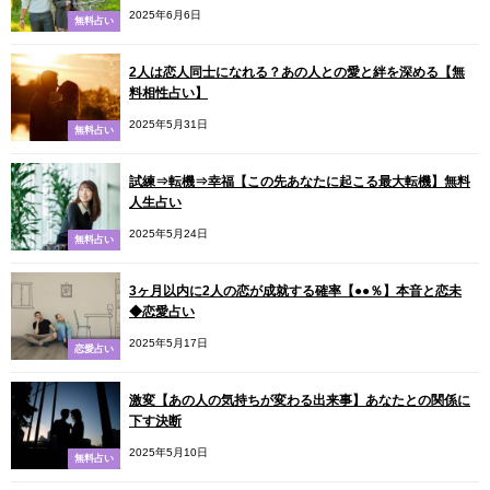
2025年6月6日
無料占い
2人は恋人同士になれる？あの人との愛と絆を深める【無
料相性占い】
2025年5月31日
無料占い
試練⇒転機⇒幸福【この先あなたに起こる最大転機】無料
人生占い
2025年5月24日
無料占い
3ヶ月以内に2人の恋が成就する確率【●●％】本音と恋未
◆恋愛占い
2025年5月17日
恋愛占い
激変【あの人の気持ちが変わる出来事】あなたとの関係に
下す決断
2025年5月10日
無料占い