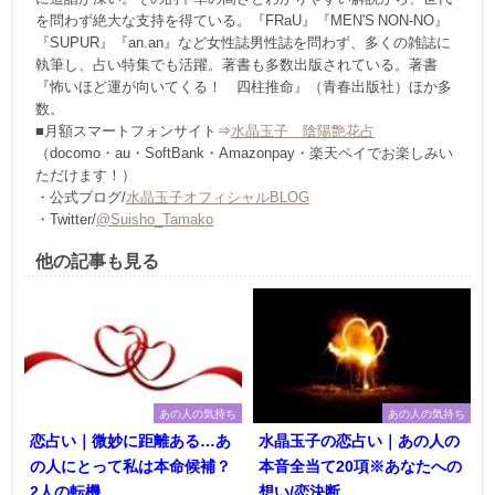
を問わず絶大な支持を得ている。『FRaU』『MEN'S NON-NO』
『SUPUR』『an.an』など女性誌男性誌を問わず、多くの雑誌に
執筆し、占い特集でも活躍。著書も多数出版されている。著書
『怖いほど運が向いてくる！ 四柱推命』（青春出版社）ほか多
数。
■月額スマートフォンサイト⇒
水晶玉子 陰陽艶花占
（docomo・au・SoftBank・Amazonpay・楽天ペイでお楽しみい
ただけます！）
・公式ブログ/
水晶玉子オフィシャルBLOG
・Twitter/
@Suisho_Tamako
他の記事も見る
あの人の気持ち
あの人の気持ち
恋占い｜微妙に距離ある…あ
水晶玉子の恋占い｜あの人の
の人にとって私は本命候補？
本音全当て20項※あなたへの
2人の転機
想い/恋決断