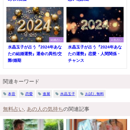
結婚占い
人生占い
水晶玉子が占う『2024年あな
水晶玉子が占う『2024年あな
たの結婚運勢』運命の異性/交
たの運勢』恋愛・人間関係・
際/婚期
チャンス
関連キーワード
本音
恋愛
進展
水晶玉子
お試し無料
無料占い
,
あの人の気持ち
の関連記事