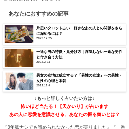
あなたにおすすめの記事
片思いタロット占い｜好きなあの人との関係をさら
に深めるには？
2022.12.25
一途な男の特徴・見分け方｜浮気しない一途な男性
と付き合う方法
2023.3.24
男女の友情は成立する？「異性の友達」への男性・
女性の心理と本音
2022.12.9
↓もっと詳しく占いたい方は↓
怖いほど当たる！【天かいり】が占います
あの人に恋愛を意識させる、あなたの振る舞いとは？
『3年脈ナシでも諦められなかった恋が実りました』『一番