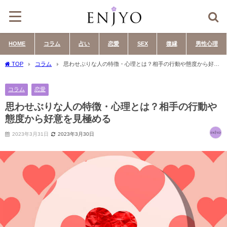
HOME
コラム
占い
恋愛
SEX
復縁
男性心理
TOP
コラム
思わせぶりな人の特徴・心理とは？相手の行動や態度から好意
を見極める
コラム
恋愛
思わせぶりな人の特徴・心理とは？相手の行動や
態度から好意を見極める
2023年3月31日
2023年3月30日