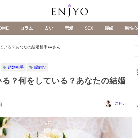
OME
コラム
占い
恋愛
SEX
復縁
男性心
ている？あなたの結婚相手●●さん
結婚相手
縁結び
いる？何をしている？あなたの結婚
スピカ
日