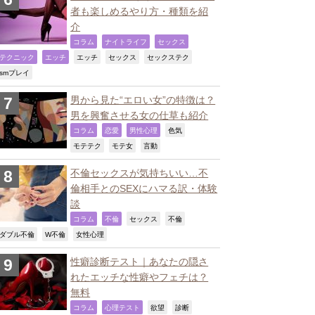
者も楽しめるやり方・種類を紹
介
,
,
,
コラム
ナイトライフ
セックス
,
,
,
,
,
テクニック
エッチ
エッチ
セックス
セックステク
,
smプレイ
男から見た“エロい女”の特徴は？
男を興奮させる女の仕草も紹介
,
,
,
,
コラム
恋愛
男性心理
色気
,
,
,
モテテク
モテ女
言動
不倫セックスが気持ちいい…不
倫相手とのSEXにハマる訳・体験
談
,
,
,
,
コラム
不倫
セックス
不倫
,
,
,
ダブル不倫
W不倫
女性心理
性癖診断テスト｜あなたの隠さ
れたエッチな性癖やフェチは？
無料
,
,
,
,
コラム
心理テスト
欲望
診断