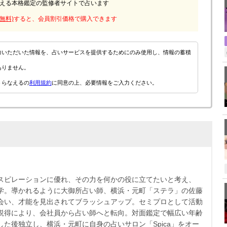
える本格鑑定の監修者サイトで占います
無料)
すると、会員割引価格で購入できます
力いただいた情報を、占いサービスを提供するためにのみ使用し、情報の蓄積
ありません。
うらなえるの
利用規約
に同意の上、必要情報をご入力ください。
スピレーションに優れ、その力を何かの役に立てたいと考え、
学。導かれるように大御所占い師、横浜・元町「ステラ」の佐藤
会い、才能を見出されてブラッシュアップ。セミプロとして活動
説得により、会社員から占い師へと転向。対面鑑定で幅広い年齢
した後独立し、横浜・元町に自身の占いサロン「Spica」をオー