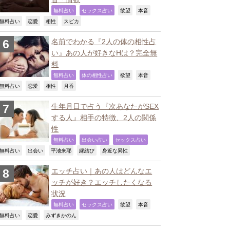
,
,
,
,
無料占い
セックス占い
欲望
本音
,
,
,
,
無料占い
恋愛
相性
スピカ
名前でわかる『2人の体の相性占
い』あの人が好きなHは？完全無
料
,
,
,
,
無料占い
体の相性占い
欲望
本音
,
,
,
,
無料占い
恋愛
相性
月香
生年月日で占う『次あなたがSEX
する人』相手の特徴、2人の関係
性
,
,
,
無料占い
出会い占い
セックス占い
,
,
,
,
,
無料占い
出会い
平池来耶
縁結び
身近な異性
エッチ占い｜あの人はどんなエ
ッチが好き？エッチしたくなる
状況
,
,
,
,
無料占い
セックス占い
欲望
本音
,
,
,
無料占い
恋愛
みずきかのん