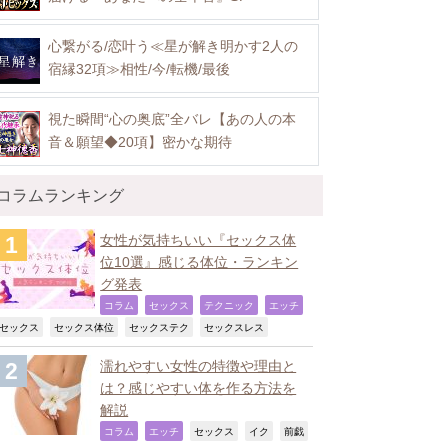
心繋がる/恋叶う≪星が解き明かす2人の
宿縁32項≫相性/今/転機/最後
視た瞬間“心の奥底”全バレ【あの人の本
音＆願望◆20項】密かな期待
コラムランキング
女性が気持ちいい『セックス体
位10選』感じる体位・ランキン
グ発表
,
,
,
,
コラム
セックス
テクニック
エッチ
,
,
,
,
セックス
セックス体位
セックステク
セックスレス
濡れやすい女性の特徴や理由と
は？感じやすい体を作る方法を
解説
,
,
,
,
コラム
エッチ
セックス
イク
前戯