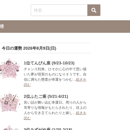
理
今日の運勢 2026年8月9日(日)
1位てんびん座 (9/23-10/23)
チャンス到来。ひそかに心の中で思い描
いた夢が現実のものになりそうです。自
信に満ちた態度が幸運をつかむ…
続きを
読む
2位ふたご座 (5/21-6/21)
良い話が舞い込む幸運日。周りの人から
耳寄りな情報がもたらされたり、目上の
人から引き立てられたりと嬉し…
続きを
読む
3位みずがめ座 (1/20-2/18)