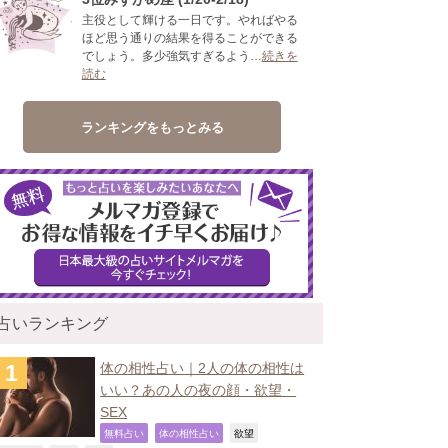
主役として輝ける一日です。やればやる
ほど思う通りの結果を得ることができる
でしょう。多少強気すぎるよう…
続きを
読む
ランキングをもっとみる
占いランキング
体の相性占い｜2人の体の相性は
いい？あの人の夜の顔・欲望・
SEX
,
,
,
無料占い
体の相性占い
欲望