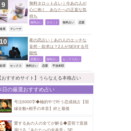
無料タロット占い｜今あの人が
心に抱く、あなたへの正直な気
持ち
,
,
,
,
無料占い
タロット
無料占い
恋愛
,
,
進展
マシーナ
夜の恋占い｜あの人のエッチな
妄想・欲求は？2人がSEXする可
能性
,
,
,
恋愛占い
無料占い
セックス占い
,
,
,
,
,
欲望
セックス
無料占い
恋愛
平池来耶
【おすすめサイト】うらなえる本格占い
本日の厳選おすすめ占い
号泣6000字◆極的中で叶う恋成就占【宿
縁全貌×相手の本音】絆と最後
愛するあの人の全てが解る◆霊視で直接
届ける『あなたへの全本音』SP