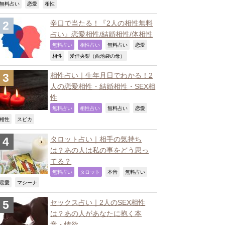
,
,
,
無料占い
恋愛
相性
辛口で当たる！『2人の相性無料
占い』恋愛相性/結婚相性/体相性
,
,
,
,
無料占い
相性占い
無料占い
恋愛
,
,
相性
愛佳央梨（西池袋の母）
相性占い｜生年月日でわかる！2
人の恋愛相性・結婚相性・SEX相
性
,
,
,
,
無料占い
相性占い
無料占い
恋愛
,
,
相性
スピカ
タロット占い｜相手の気持ち
は？あの人は私の事をどう思っ
てる？
,
,
,
,
無料占い
タロット
本音
無料占い
,
,
恋愛
マシーナ
セックス占い｜2人のSEX相性
は？あの人があなたに抱く本
音・情欲