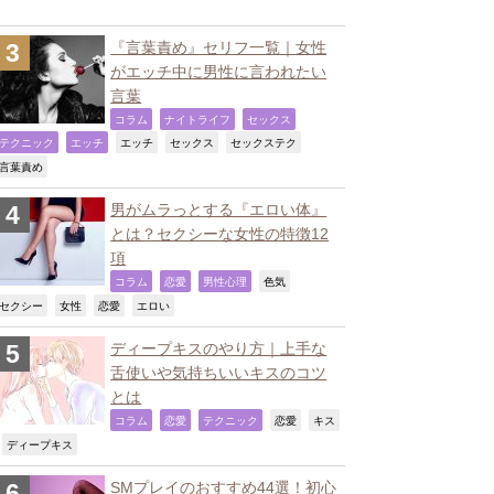
『言葉責め』セリフ一覧｜女性
がエッチ中に男性に言われたい
言葉
,
,
,
コラム
ナイトライフ
セックス
,
,
,
,
,
テクニック
エッチ
エッチ
セックス
セックステク
,
言葉責め
男がムラっとする『エロい体』
とは？セクシーな女性の特徴12
項
,
,
,
,
コラム
恋愛
男性心理
色気
,
,
,
,
セクシー
女性
恋愛
エロい
ディープキスのやり方｜上手な
舌使いや気持ちいいキスのコツ
とは
,
,
,
,
コラム
恋愛
テクニック
恋愛
キス
,
,
ディープキス
SMプレイのおすすめ44選！初心