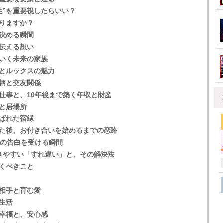
性”を重要視したらいい？
りますか？
決める瞬間
伝える想い
いく未来の家族
とルックスの魅力
柄と交友関係
仕事と、10年後まで築く年収と財産
と居場所
ばれた宿縁
た後、お付き合いを始めるまでの恋路
愛の告白を受ける瞬間
きやすい「すれ違い」と、その解決法
くべきこと
相手と育む愛
生活
幸福と、安心感