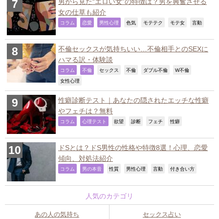
男から見た“エロい女”の特徴は？男を興奮させる
女の仕草も紹介
,
,
,
,
,
,
,
コラム
恋愛
男性心理
色気
モテテク
モテ女
言動
不倫セックスが気持ちいい…不倫相手とのSEXに
ハマる訳・体験談
,
,
,
,
,
,
コラム
不倫
セックス
不倫
ダブル不倫
W不倫
,
女性心理
性癖診断テスト｜あなたの隠されたエッチな性癖
やフェチは？無料
,
,
,
,
,
,
コラム
心理テスト
欲望
診断
フェチ
性癖
ドSとは？ドS男性の性格や特徴8選！心理、恋愛
傾向、対処法紹介
,
,
,
,
,
,
コラム
男の本音
性質
男性心理
言動
付き合い方
人気のカテゴリ
あの人の気持ち
セックス占い