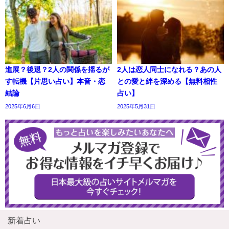
進展？後退？2人の関係を揺るが
2人は恋人同士になれる？あの人
す転機【片思い占い】本音・恋
との愛と絆を深める【無料相性
結論
占い】
2025年6月6日
2025年5月31日
新着占い