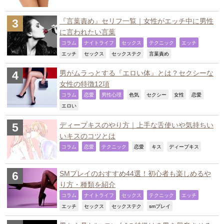
『言葉責め』セリフ一覧｜女性がエッチ中に男性
に言われたい言葉
,
,
,
,
,
コラム
ナイトライフ
セックス
テクニック
エッチ
,
,
,
,
エッチ
セックス
セックステク
言葉責め
男がムラっとする『エロい体』とは？セクシーな
女性の特徴12項
,
,
,
,
,
,
,
コラム
恋愛
男性心理
色気
セクシー
女性
恋愛
,
エロい
ディープキスのやり方｜上手な舌使いや気持ちい
いキスのコツとは
,
,
,
,
,
,
コラム
恋愛
テクニック
恋愛
キス
ディープキス
SMプレイのおすすめ44選！初心者も楽しめるや
り方・種類を紹介
,
,
,
,
,
コラム
ナイトライフ
セックス
テクニック
エッチ
,
,
,
,
エッチ
セックス
セックステク
smプレイ