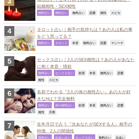
結婚相性・SEX相性
,
,
,
,
,
,
無料占い
相性占い
無料占い
恋愛
相性
スピカ
タロット占い｜相手の気持ちは？あの人は私の事
をどう思ってる？
,
,
,
,
,
,
無料占い
タロット
本音
無料占い
恋愛
マシーナ
セックス占い｜2人のSEX相性は？あの人があなた
に抱く本音・情欲
,
,
,
,
,
,
無料占い
セックス占い
欲望
本音
無料占い
恋愛
,
,
相性
スピカ
名前でわかる『2人の体の相性占い』あの人が好
きなHは？完全無料
,
,
,
,
,
,
無料占い
体の相性占い
欲望
本音
無料占い
恋愛
,
,
相性
月香
生年月日で占う『次あなたがSEXする人』相手の
特徴、2人の関係性
,
,
,
,
,
無料占い
出会い占い
セックス占い
無料占い
出会い