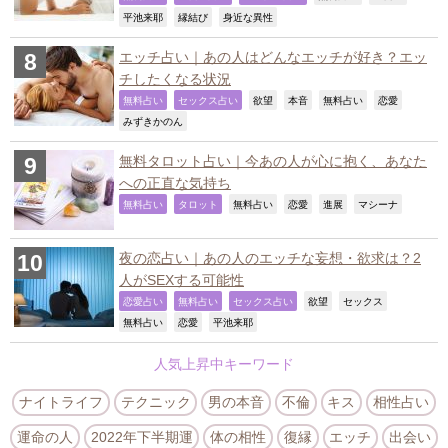
,
,
,
平池来耶
縁結び
身近な異性
エッチ占い｜あの人はどんなエッチが好き？エッ
チしたくなる状況
,
,
,
,
,
,
無料占い
セックス占い
欲望
本音
無料占い
恋愛
,
みずきかのん
無料タロット占い｜今あの人が心に抱く、あなた
への正直な気持ち
,
,
,
,
,
,
無料占い
タロット
無料占い
恋愛
進展
マシーナ
夜の恋占い｜あの人のエッチな妄想・欲求は？2
人がSEXする可能性
,
,
,
,
,
恋愛占い
無料占い
セックス占い
欲望
セックス
,
,
,
無料占い
恋愛
平池来耶
人気上昇中キーワード
ナイトライフ
テクニック
男の本音
不倫
キス
相性占い
運命の人
2022年下半期運
体の相性
復縁
エッチ
出会い