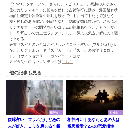
「Spica」をオープン。 さらに、スピリチュアル思想の人が多く
住むカリフォルニアに拠点を移して占術修行に励み、帰国後も積
極的に鑑定や執筆等の活動を続けている。当てるだけではなく、
愛と癒しのある鑑定が好評となり、総鑑定数は数万件。さらにオ
リジナルカードの開発や占いコラムの執筆も行う。チャットサイ
ト・SNS占いでは上位ランクインし、一気に人気占い師にまで駆
け上がる。
著書『スピカのいちばんやさしいタロット占い』(マルジュ社)ほ
か。オリジナルカード『スピカード』『スピカのお守りタロッ
ト』（ヴィジョナリー・カンパニー）ほか。
スピカ先生の占いコンテンツは
こちら
他の記事も見る
復縁占い
相性占い
復縁占い｜フラれたけどあの
相性占い｜あなたとあの人は
人が好き。ヨリを戻せる？相
相思相愛？2人の恋愛相性・