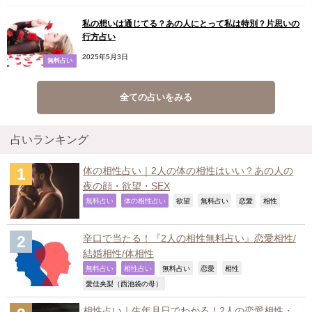
私の想いは通じてる？あの人にとって私は特別？片思いの
行方占い
2025年5月3日
無料占い
全ての占いをみる
占いランキング
体の相性占い｜2人の体の相性はいい？あの人の
夜の顔・欲望・SEX
,
,
,
,
,
,
無料占い
体の相性占い
欲望
無料占い
恋愛
相性
辛口で当たる！『2人の相性無料占い』恋愛相性/
結婚相性/体相性
,
,
,
,
,
無料占い
相性占い
無料占い
恋愛
相性
,
愛佳央梨（西池袋の母）
相性占い｜生年月日でわかる！2人の恋愛相性・