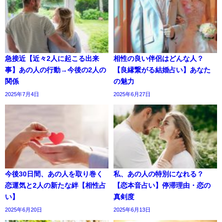
急接近【近々2人に起こる出来
相性の良い伴侶はどんな人？
事】あの人の行動→今後の2人の
【良縁繋がる結婚占い】あなた
関係
の魅力
2025年7月4日
2025年6月27日
今後30日間、あの人を取り巻く
私、あの人の特別になれる？
恋運気と2人の新たな絆【相性占
【恋本音占い】停滞理由・恋の
い】
真剣度
2025年6月20日
2025年6月13日