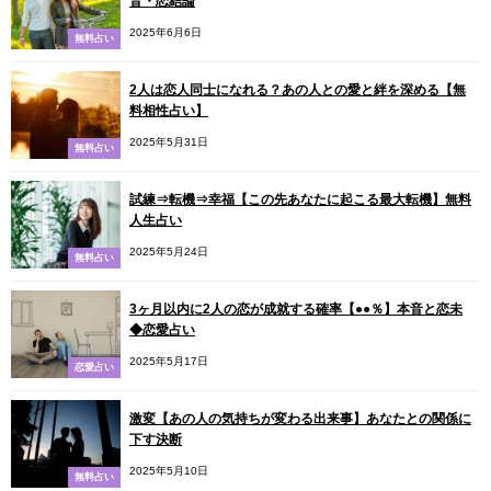
音・恋結論
2025年6月6日
無料占い
2人は恋人同士になれる？あの人との愛と絆を深める【無
料相性占い】
2025年5月31日
無料占い
試練⇒転機⇒幸福【この先あなたに起こる最大転機】無料
人生占い
2025年5月24日
無料占い
3ヶ月以内に2人の恋が成就する確率【●●％】本音と恋未
◆恋愛占い
2025年5月17日
恋愛占い
激変【あの人の気持ちが変わる出来事】あなたとの関係に
下す決断
2025年5月10日
無料占い