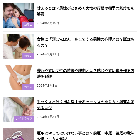
甘えるとは？男性がときめく女性の行動や相手の気持ちを
解説
2024年3月19日
コラム
女性に「頭ぽんぽん」をしてくる男性の心理とは？脈はあ
るの？
2024年2月11日
コラム
濡れやすい女性の特徴や理由とは？感じやすい体を作る方
法を解説
2024年2月3日
コラム
手ックスとは？指を絡ませるセックスのやり方・興奮を高
めるコツ
2024年1月31日
ナイトライフ
厄年にやってはいけない事とは？前厄・本厄・後厄の意味
や過ごし方を解説