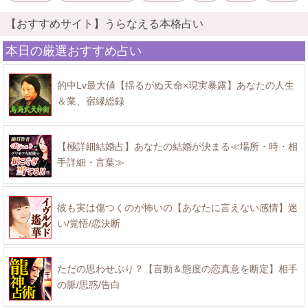
【おすすめサイト】うらなえる本格占い
本日の厳選おすすめ占い
的中Lv最大値【揺るがぬ天命×現実暴露】あなたの人生
＆業、宿縁総録
【極詳細結婚占】あなたの結婚が決まる≪場所・時・相
手詳細・言葉≫
彼も実は傷つくのが怖いの【あなたに言えない感情】迷
い/覚悟/恋決断
ただの思わせぶり？【言動＆態度の恋真意を断定】相手
の脈/思惑/告白