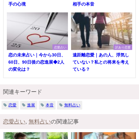
手の心境
相手の本音
恋愛占い
訳あり恋愛
恋の未来占い｜今から30日、
遠距離恋愛｜あの人、浮気し
60日、90日後の恋進展◆2人
ていない？私との将来を考え
の変化は？
ている？
関連キーワード
恋愛
進展
本音
無料占い
恋愛占い
,
無料占い
の関連記事