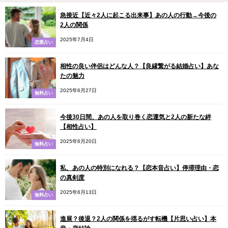
急接近【近々2人に起こる出来事】あの人の行動→今後の
2人の関係
2025年7月4日
恋愛占い
相性の良い伴侶はどんな人？【良縁繋がる結婚占い】あな
たの魅力
2025年6月27日
無料占い
今後30日間、あの人を取り巻く恋運気と2人の新たな絆
【相性占い】
2025年6月20日
無料占い
私、あの人の特別になれる？【恋本音占い】停滞理由・恋
の真剣度
2025年6月13日
無料占い
進展？後退？2人の関係を揺るがす転機【片思い占い】本