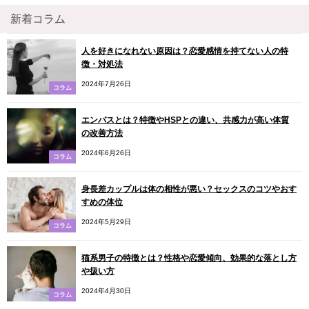
新着コラム
人を好きになれない原因は？恋愛感情を持てない人の特
徴・対処法
2024年7月26日
コラム
エンパスとは？特徴やHSPとの違い、共感力が高い体質
の改善方法
2024年6月26日
コラム
身長差カップルは体の相性が悪い？セックスのコツやおす
すめの体位
2024年5月29日
コラム
猫系男子の特徴とは？性格や恋愛傾向、効果的な落とし方
や扱い方
2024年4月30日
コラム