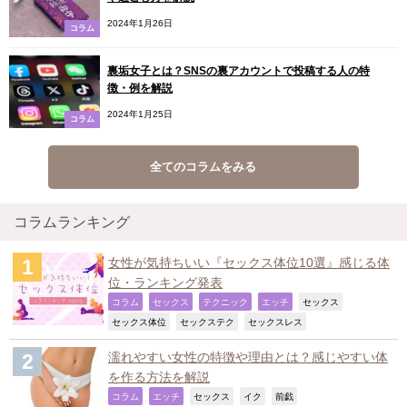
2024年1月26日
コラム
裏垢女子とは？SNSの裏アカウントで投稿する人の特
徴・例を解説
2024年1月25日
コラム
全てのコラムをみる
コラムランキング
女性が気持ちいい『セックス体位10選』感じる体
位・ランキング発表
,
,
,
,
,
コラム
セックス
テクニック
エッチ
セックス
,
,
,
セックス体位
セックステク
セックスレス
濡れやすい女性の特徴や理由とは？感じやすい体
を作る方法を解説
,
,
,
,
,
コラム
エッチ
セックス
イク
前戯