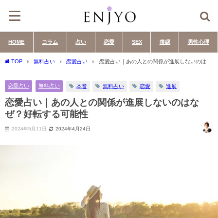
HOME
コラム
占い
恋愛
SEX
復縁
男性心理
TOP
無料占い
恋愛占い
恋愛占い｜あの人との関係が進展しないのはな
ぜ？好転する可能性
恋愛占い
無料占い
本音
無料占い
恋愛
進展
恋愛占い｜あの人との関係が進展しないのはな
ぜ？好転する可能性
2024年5月11日
2024年4月24日