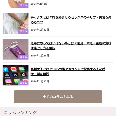
2024年2月3日
コラム
手ックスとは？指を絡ませるセックスのやり方・興奮を高
めるコツ
2024年1月31日
コラム
厄年にやってはいけない事とは？前厄・本厄・後厄の意味
や過ごし方を解説
2024年1月26日
コラム
裏垢女子とは？SNSの裏アカウントで投稿する人の特
徴・例を解説
2024年1月25日
コラム
全てのコラムをみる
コラムランキング