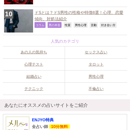
ドSとは？ドS男性の性格や特徴8選！心理、恋愛
傾向、対処法紹介
,
,
,
,
,
,
コラム
男の本音
性質
男性心理
言動
付き合い方
人気のカテゴリ
あの人の気持ち
セックス占い
心理テスト
タロット
結婚占い
男性心理
テクニック
不倫占い
あなたにオススメの占いサイトをご紹介
ENJYO特典
全占い師
10分無料