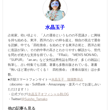
水晶玉子
占術家。幼い頃より、「人の運命というものの不思議さ」に興味
を持ち始める。東洋、西洋の占いの枠を超え、独自の視点で運命
を読解。中でも「四柱推命」を始めとする東洋占術と、西洋占術
に造詣が深い。その的中率の高さとわかりやすい解説から、世代
を問わず絶大な支持を得ている。『FRaU』『MEN'S NON-NO』
『SUPUR』『an.an』など女性誌男性誌を問わず、多くの雑誌に
執筆し、占い特集でも活躍。著書も多数出版されている。著書
『怖いほど運が向いてくる！ 四柱推命』（青春出版社）ほか多
数。
■月額スマートフォンサイト⇒
水晶玉子 陰陽艶花占
（docomo・au・SoftBank・Amazonpay・楽天ペイでお楽しみい
ただけます！）
・公式ブログ/
水晶玉子オフィシャルBLOG
・Twitter/
@Suisho_Tamako
他の記事も見る