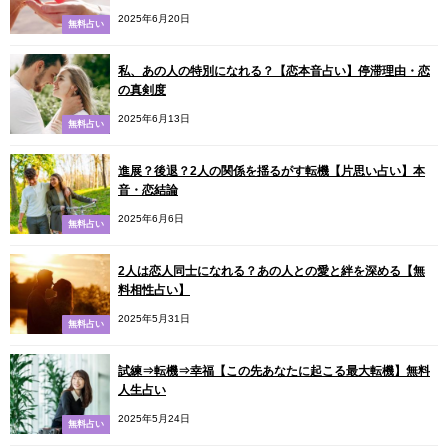
2025年6月20日
無料占い
私、あの人の特別になれる？【恋本音占い】停滞理由・恋
の真剣度
2025年6月13日
無料占い
進展？後退？2人の関係を揺るがす転機【片思い占い】本
音・恋結論
2025年6月6日
無料占い
2人は恋人同士になれる？あの人との愛と絆を深める【無
料相性占い】
2025年5月31日
無料占い
試練⇒転機⇒幸福【この先あなたに起こる最大転機】無料
人生占い
2025年5月24日
無料占い