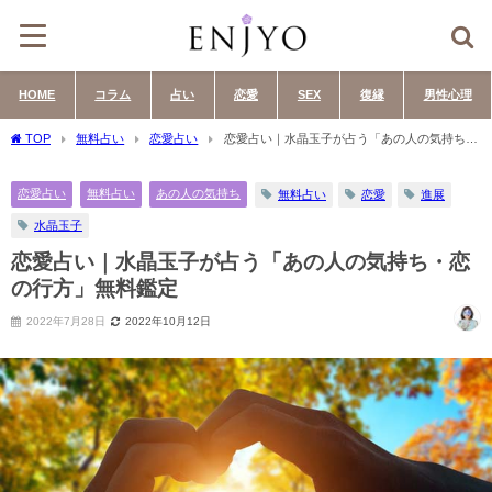
HOME
コラム
占い
恋愛
SEX
復縁
男性心理
TOP
無料占い
恋愛占い
恋愛占い｜水晶玉子が占う「あの人の気持ち・
恋の行方」無料鑑定
恋愛占い
無料占い
あの人の気持ち
無料占い
恋愛
進展
水晶玉子
恋愛占い｜水晶玉子が占う「あの人の気持ち・恋
の行方」無料鑑定
2022年7月28日
2022年10月12日