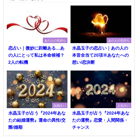
あの人の気持ち
あの人の気持ち
恋占い｜微妙に距離ある…あ
水晶玉子の恋占い｜あの人の
の人にとって私は本命候補？
本音全当て20項※あなたへの
2人の転機
想い/恋決断
結婚占い
人生占い
水晶玉子が占う『2024年あな
水晶玉子が占う『2024年あな
たの結婚運勢』運命の異性/交
たの運勢』恋愛・人間関係・
際/婚期
チャンス