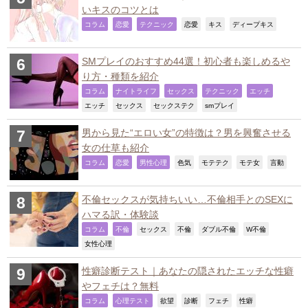
いキスのコツとは
,
,
,
,
,
,
コラム
恋愛
テクニック
恋愛
キス
ディープキス
SMプレイのおすすめ44選！初心者も楽しめるや
り方・種類を紹介
,
,
,
,
,
コラム
ナイトライフ
セックス
テクニック
エッチ
,
,
,
,
エッチ
セックス
セックステク
smプレイ
男から見た“エロい女”の特徴は？男を興奮させる
女の仕草も紹介
,
,
,
,
,
,
,
コラム
恋愛
男性心理
色気
モテテク
モテ女
言動
不倫セックスが気持ちいい…不倫相手とのSEXに
ハマる訳・体験談
,
,
,
,
,
,
コラム
不倫
セックス
不倫
ダブル不倫
W不倫
,
女性心理
性癖診断テスト｜あなたの隠されたエッチな性癖
やフェチは？無料
,
,
,
,
,
,
コラム
心理テスト
欲望
診断
フェチ
性癖