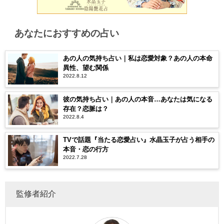
あなたにおすすめの占い
あの人の気持ち占い｜私は恋愛対象？あの人の本命
異性、望む関係
2022.8.12
彼の気持ち占い｜あの人の本音…あなたは気になる
存在？恋脈は？
2022.8.4
TVで話題『当たる恋愛占い』水晶玉子が占う相手の
本音・恋の行方
2022.7.28
監修者紹介