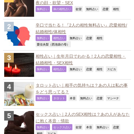
夜の顔・欲望・SEX
,
,
,
,
,
,
無料占い
体の相性占い
欲望
無料占い
恋愛
相性
辛口で当たる！『2人の相性無料占い』恋愛相性/
結婚相性/体相性
,
,
,
,
,
無料占い
相性占い
無料占い
恋愛
相性
,
愛佳央梨（西池袋の母）
相性占い｜生年月日でわかる！2人の恋愛相性・
結婚相性・SEX相性
,
,
,
,
,
,
無料占い
相性占い
無料占い
恋愛
相性
スピカ
タロット占い｜相手の気持ちは？あの人は私の事
をどう思ってる？
,
,
,
,
,
,
無料占い
タロット
本音
無料占い
恋愛
マシーナ
セックス占い｜2人のSEX相性は？あの人があなた
に抱く本音・情欲
,
,
,
,
,
,
無料占い
セックス占い
欲望
本音
無料占い
恋愛
,
,
相性
スピカ