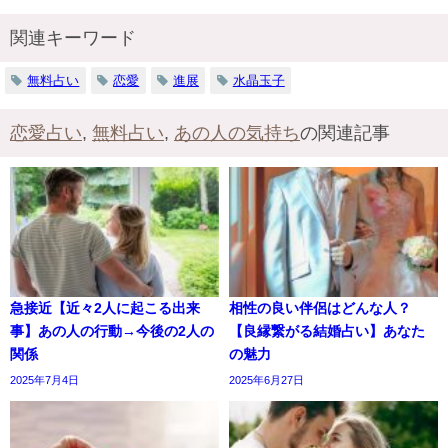
関連キーワード
無料占い
恋愛
進展
水晶玉子
恋愛占い
,
無料占い
,
あの人の気持ち
の関連記事
急接近【近々2人に起こる出来
相性の良い伴侶はどんな人？
事】あの人の行動→今後の2人の
【良縁繋がる結婚占い】あなた
関係
の魅力
2025年7月4日
2025年6月27日