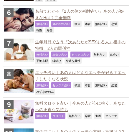
名前でわかる『2人の体の相性占い』あの人が好
きなHは？完全無料
,
,
,
,
,
,
無料占い
体の相性占い
欲望
本音
無料占い
恋愛
,
,
相性
月香
生年月日で占う『次あなたがSEXする人』相手の
特徴、2人の関係性
,
,
,
,
,
無料占い
出会い占い
セックス占い
無料占い
出会い
,
,
,
平池来耶
縁結び
身近な異性
エッチ占い｜あの人はどんなエッチが好き？エッ
チしたくなる状況
,
,
,
,
,
,
無料占い
セックス占い
欲望
本音
無料占い
恋愛
,
みずきかのん
無料タロット占い｜今あの人が心に抱く、あなた
への正直な気持ち
,
,
,
,
,
,
無料占い
タロット
無料占い
恋愛
進展
マシーナ
夜の恋占い｜あの人のエッチな妄想・欲求は？2