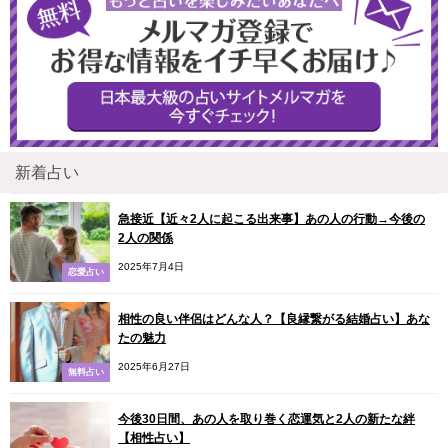
新着占い
急接近【近々2人に起こる出来事】あの人の行動→今後の
2人の関係
2025年7月4日
恋愛占い
相性の良い伴侶はどんな人？【良縁繋がる結婚占い】あな
たの魅力
2025年6月27日
無料占い
今後30日間、あの人を取り巻く恋運気と2人の新たな絆
【相性占い】