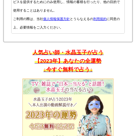
ビスを提供するためにのみ使用し、情報の蓄積を行ったり、他の目的で
使用することはありません。
ご利用の際は、当社
個人情報保護方針
とうらなえるの
利用規約
に同意の
上、必要情報をご入力ください。
人気占い師・水晶玉子が占う
【2023年】あなたの全運勢
↓今すぐ無料で占う↓