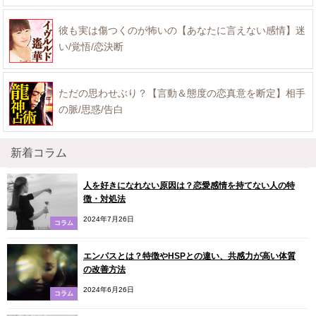
彼も実は傷つくのが怖いの【あなたに言えない感情】迷
い/覚悟/恋決断
ただの思わせぶり？【言動＆態度の恋真意を断定】相手
の脈/思惑/告白
新着コラム
人を好きになれない原因は？恋愛感情を持てない人の特
徴・対処法
2024年7月26日
コラム
エンパスとは？特徴やHSPとの違い、共感力が高い体質
の改善方法
2024年6月26日
コラム