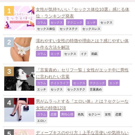
女性が気持ちいい『セックス体位10選』感じる体
位・ランキング発表
,
,
,
,
,
コラム
セックス
テクニック
エッチ
セックス
,
,
,
セックス体位
セックステク
セックスレス
濡れやすい女性の特徴や理由とは？感じやすい体
を作る方法を解説
,
,
,
,
,
コラム
エッチ
セックス
イク
前戯
『言葉責め』セリフ一覧｜女性がエッチ中に男性
に言われたい言葉
,
,
,
,
,
コラム
ナイトライフ
セックス
テクニック
エッチ
,
,
,
,
エッチ
セックス
セックステク
言葉責め
男がムラっとする『エロい体』とは？セクシーな
女性の特徴12項
,
,
,
,
,
,
,
コラム
恋愛
男性心理
色気
セクシー
女性
恋愛
,
エロい
ディープキスのやり方｜上手な舌使いや気持ちい