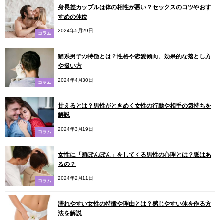
身長差カップルは体の相性が悪い？セックスのコツやおす
すめの体位
2024年5月29日
コラム
猫系男子の特徴とは？性格や恋愛傾向、効果的な落とし方
や扱い方
2024年4月30日
コラム
甘えるとは？男性がときめく女性の行動や相手の気持ちを
解説
2024年3月19日
コラム
女性に「頭ぽんぽん」をしてくる男性の心理とは？脈はあ
るの？
2024年2月11日
コラム
濡れやすい女性の特徴や理由とは？感じやすい体を作る方
法を解説