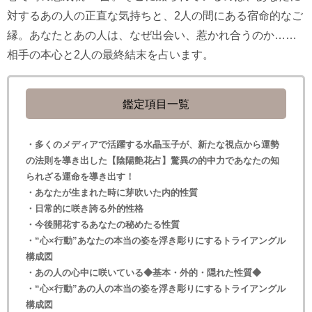
対するあの人の正直な気持ちと、2人の間にある宿命的なご
縁。あなたとあの人は、なぜ出会い、惹かれ合うのか……
相手の本心と2人の最終結末を占います。
鑑定項目一覧
・多くのメディアで活躍する水晶玉子が、新たな視点から運勢
の法則を導き出した【陰陽艶花占】驚異の的中力であなたの知
られざる運命を導き出す！
・あなたが生まれた時に芽吹いた内的性質
・日常的に咲き誇る外的性格
・今後開花するあなたの秘めたる性質
・“心×行動”あなたの本当の姿を浮き彫りにするトライアングル
構成図
・あの人の心中に咲いている◆基本・外的・隠れた性質◆
・“心×行動”あの人の本当の姿を浮き彫りにするトライアングル
構成図