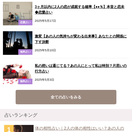
3ヶ月以内に2人の恋が成就する確率【●●％】本音と恋未
◆恋愛占い
2025年5月17日
恋愛占い
激変【あの人の気持ちが変わる出来事】あなたとの関係に
下す決断
2025年5月10日
無料占い
私の想いは通じてる？あの人にとって私は特別？片思いの
行方占い
2025年5月3日
無料占い
全ての占いをみる
占いランキング
体の相性占い｜2人の体の相性はいい？あの人の