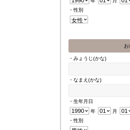
年
月
・性別
お
・みょうじ(かな)
・なまえ(かな)
・生年月日
年
月
・性別