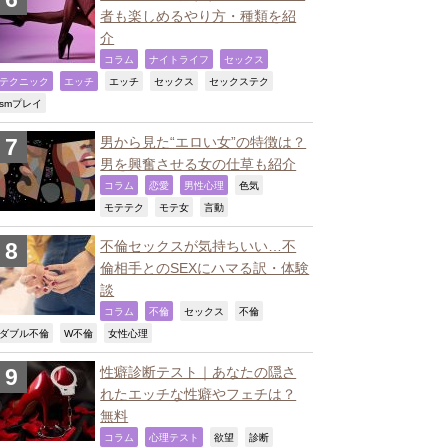
者も楽しめるやり方・種類を紹
介
,
,
,
コラム
ナイトライフ
セックス
,
,
,
,
,
テクニック
エッチ
エッチ
セックス
セックステク
,
smプレイ
男から見た“エロい女”の特徴は？
男を興奮させる女の仕草も紹介
,
,
,
,
コラム
恋愛
男性心理
色気
,
,
,
モテテク
モテ女
言動
不倫セックスが気持ちいい…不
倫相手とのSEXにハマる訳・体験
談
,
,
,
,
コラム
不倫
セックス
不倫
,
,
,
ダブル不倫
W不倫
女性心理
性癖診断テスト｜あなたの隠さ
れたエッチな性癖やフェチは？
無料
,
,
,
,
コラム
心理テスト
欲望
診断