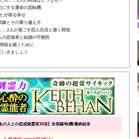
のにする運命の恋転機
たが得る幸せ
試練とその乗り越え方
……2人が過ごす恋人生活と築く関係
人の恋進展と結婚の可能性
関係を築くために
ていきましょう
あの人との恋成就霊視30項】全宿縁/転機/最終結末