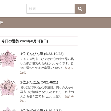
理
今日の運勢 2026年8月9日(日)
1位てんびん座 (9/23-10/23)
チャンス到来。ひそかに心の中で思い描
いた夢が現実のものになりそうです。自
信に満ちた態度が幸運をつかむ…
続きを
読む
2位ふたご座 (5/21-6/21)
良い話が舞い込む幸運日。周りの人から
耳寄りな情報がもたらされたり、目上の
人から引き立てられたりと嬉し…
続きを
読む
3位みずがめ座 (1/20-2/18)