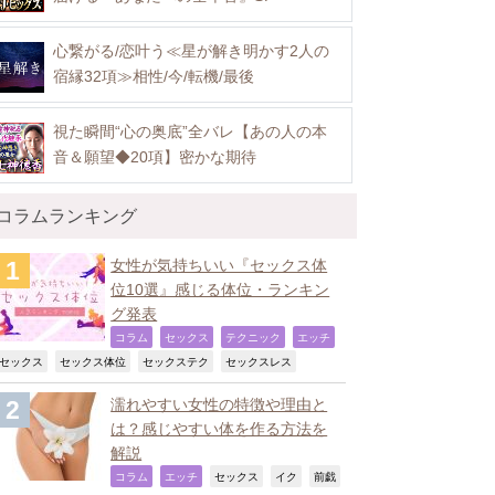
心繋がる/恋叶う≪星が解き明かす2人の
宿縁32項≫相性/今/転機/最後
視た瞬間“心の奥底”全バレ【あの人の本
音＆願望◆20項】密かな期待
コラムランキング
女性が気持ちいい『セックス体
位10選』感じる体位・ランキン
グ発表
,
,
,
,
コラム
セックス
テクニック
エッチ
,
,
,
,
セックス
セックス体位
セックステク
セックスレス
濡れやすい女性の特徴や理由と
は？感じやすい体を作る方法を
解説
,
,
,
,
コラム
エッチ
セックス
イク
前戯