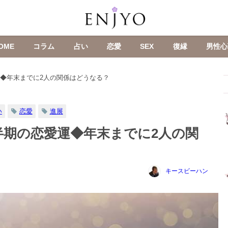
OME
コラム
占い
恋愛
SEX
復縁
男性心
運◆年末までに2人の関係はどうなる？
い
恋愛
進展
下半期の恋愛運◆年末までに2人の関
キースビーハン