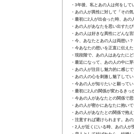
・3年後、私とあの人は何をして
・あの人が異性に対して「その気
・最初に2人が出会った時、あの
・あの人があなたを思い出すたび
・あの人は好きな異性にどんな言
・今、あなたとあの人は両想い？
・今あなたの想いを正直に伝えた
・現段階で、あの人はあなたにど
・最近になって、あの人の中に芽
・あの人が注目し魅力的に感じて
・あの人の心を刺激し魅了してい
・今あの人が知りたいと願ってい
・最初に2人の関係が変わるきっ
・今あの人があなたとの関係で思
・あの人が密かにあなたに抱いて
・あの人があなたとの関係で抱え
・注意すれば避けられます。あの
・2人が近くにいる時、あの人が
・恋人として結ばれたら、結婚し