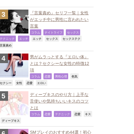
『言葉責め』セリフ一覧｜女性
がエッチ中に男性に言われたい
言葉
,
,
,
コラム
ナイトライフ
セックス
,
,
,
,
,
テクニック
エッチ
エッチ
セックス
セックステク
,
言葉責め
男がムラっとする『エロい体』
とは？セクシーな女性の特徴12
項
,
,
,
,
コラム
恋愛
男性心理
色気
,
,
,
,
セクシー
女性
恋愛
エロい
ディープキスのやり方｜上手な
舌使いや気持ちいいキスのコツ
とは
,
,
,
,
コラム
恋愛
テクニック
恋愛
キス
,
,
ディープキス
SMプレイのおすすめ44選！初心