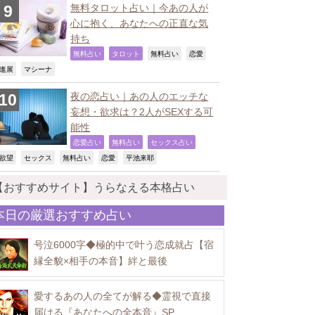
無料タロット占い｜今あの人が
心に抱く、あなたへの正直な気
持ち
,
,
,
,
無料占い
タロット
無料占い
恋愛
,
,
進展
マシーナ
夜の恋占い｜あの人のエッチな
妄想・欲求は？2人がSEXする可
能性
,
,
,
恋愛占い
無料占い
セックス占い
,
,
,
,
,
欲望
セックス
無料占い
恋愛
平池来耶
【おすすめサイト】うらなえる本格占い
本日の厳選おすすめ占い
号泣6000字◆極的中で叶う恋成就占【宿
縁全貌×相手の本音】絆と最後
愛するあの人の全てが解る◆霊視で直接
届ける『あなたへの全本音』SP