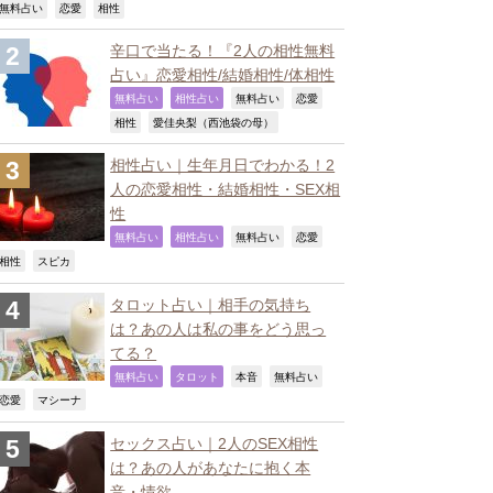
,
,
,
無料占い
恋愛
相性
辛口で当たる！『2人の相性無料
占い』恋愛相性/結婚相性/体相性
,
,
,
,
無料占い
相性占い
無料占い
恋愛
,
,
相性
愛佳央梨（西池袋の母）
相性占い｜生年月日でわかる！2
人の恋愛相性・結婚相性・SEX相
性
,
,
,
,
無料占い
相性占い
無料占い
恋愛
,
,
相性
スピカ
タロット占い｜相手の気持ち
は？あの人は私の事をどう思っ
てる？
,
,
,
,
無料占い
タロット
本音
無料占い
,
,
恋愛
マシーナ
セックス占い｜2人のSEX相性
は？あの人があなたに抱く本
音・情欲