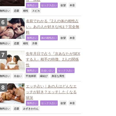
,
,
,
,
無料占い
セックス占い
欲望
本音
,
,
,
,
無料占い
恋愛
相性
スピカ
名前でわかる『2人の体の相性占
い』あの人が好きなHは？完全無
料
,
,
,
,
無料占い
体の相性占い
欲望
本音
,
,
,
,
無料占い
恋愛
相性
月香
生年月日で占う『次あなたがSEX
する人』相手の特徴、2人の関係
性
,
,
,
無料占い
出会い占い
セックス占い
,
,
,
,
,
無料占い
出会い
平池来耶
縁結び
身近な異性
エッチ占い｜あの人はどんなエ
ッチが好き？エッチしたくなる
状況
,
,
,
,
無料占い
セックス占い
欲望
本音
,
,
,
無料占い
恋愛
みずきかのん