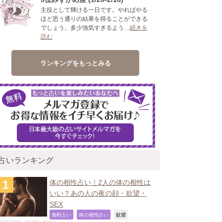
主役として輝ける一日です。やればやる
ほど思う通りの結果を得ることができる
でしょう。多少強気すぎるよう…
続きを
読む
ランキングをもっとみる
占いランキング
体の相性占い｜2人の体の相性は
いい？あの人の夜の顔・欲望・
SEX
,
,
,
無料占い
体の相性占い
欲望