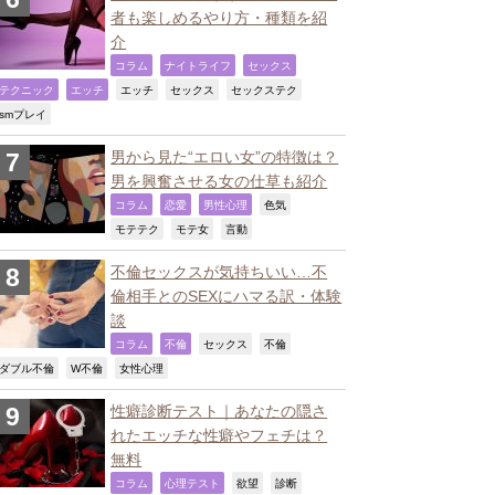
者も楽しめるやり方・種類を紹
介
,
,
,
コラム
ナイトライフ
セックス
,
,
,
,
,
テクニック
エッチ
エッチ
セックス
セックステク
,
smプレイ
男から見た“エロい女”の特徴は？
男を興奮させる女の仕草も紹介
,
,
,
,
コラム
恋愛
男性心理
色気
,
,
,
モテテク
モテ女
言動
不倫セックスが気持ちいい…不
倫相手とのSEXにハマる訳・体験
談
,
,
,
,
コラム
不倫
セックス
不倫
,
,
,
ダブル不倫
W不倫
女性心理
性癖診断テスト｜あなたの隠さ
れたエッチな性癖やフェチは？
無料
,
,
,
,
コラム
心理テスト
欲望
診断