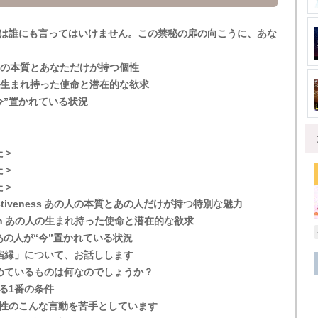
は誰にも言ってはいけません。この禁秘の扉の向こうに、あな
ce あなたの本質とあなただけが持つ個性
n あなたの生まれ持った使命と潜在的な欲求
たが“今”置かれている状況
＞
なた＞
なた＞
なた＞
l Attractiveness あの人の本質とあの人だけが持つ特別な魅力
l Mission あの人の生まれ持った使命と潜在的な欲求
 State あの人が“今”置かれている状況
宿縁」について、お話しします
めているものは何なのでしょうか？
る1番の条件
性のこんな言動を苦手としています