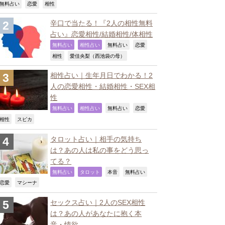
,
,
,
無料占い
恋愛
相性
辛口で当たる！『2人の相性無料
占い』恋愛相性/結婚相性/体相性
,
,
,
,
無料占い
相性占い
無料占い
恋愛
,
,
相性
愛佳央梨（西池袋の母）
相性占い｜生年月日でわかる！2
人の恋愛相性・結婚相性・SEX相
性
,
,
,
,
無料占い
相性占い
無料占い
恋愛
,
,
相性
スピカ
タロット占い｜相手の気持ち
は？あの人は私の事をどう思っ
てる？
,
,
,
,
無料占い
タロット
本音
無料占い
,
,
恋愛
マシーナ
セックス占い｜2人のSEX相性
は？あの人があなたに抱く本
音・情欲