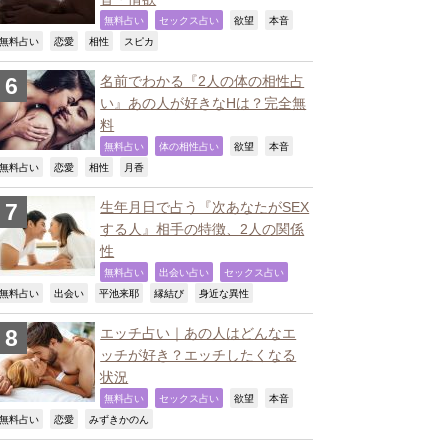
,
,
,
,
無料占い
セックス占い
欲望
本音
,
,
,
,
無料占い
恋愛
相性
スピカ
名前でわかる『2人の体の相性占
い』あの人が好きなHは？完全無
料
,
,
,
,
無料占い
体の相性占い
欲望
本音
,
,
,
,
無料占い
恋愛
相性
月香
生年月日で占う『次あなたがSEX
する人』相手の特徴、2人の関係
性
,
,
,
無料占い
出会い占い
セックス占い
,
,
,
,
,
無料占い
出会い
平池来耶
縁結び
身近な異性
エッチ占い｜あの人はどんなエ
ッチが好き？エッチしたくなる
状況
,
,
,
,
無料占い
セックス占い
欲望
本音
,
,
,
無料占い
恋愛
みずきかのん