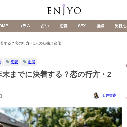
OME
コラム
占い
恋愛
SEX
復縁
男性心
決着する？恋の行方・2人の転機と変化
い
恋愛
進展
4年末までに決着する？恋の行方・2
石井瑠香
日