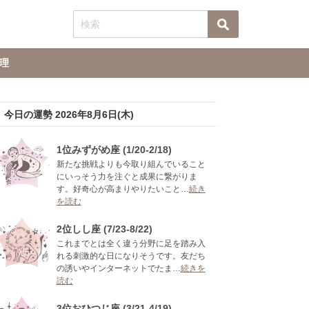
理
今日の運勢 2026年8月6日(木)
1位みずがめ座 (1/20-2/18)
新たな挑戦よりも今取り組んでいること
にいっそう力を注ぐと成果に繋がりま
す。好奇心が高まりやりたいこと…
続き
を読む
2位しし座 (7/23-8/22)
これまでとは全く違う分野に足を踏み入
れる刺激的な日になりそうです。友だち
の誘いやインターネットでたま…
続きを
読む
3位おひつじ座 (3/21-4/19)