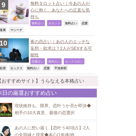
無料タロット占い｜今あの人が
心に抱く、あなたへの正直な気
持ち
,
,
,
,
無料占い
タロット
無料占い
恋愛
,
,
進展
マシーナ
夜の恋占い｜あの人のエッチな
妄想・欲求は？2人がSEXする可
能性
,
,
,
恋愛占い
無料占い
セックス占い
,
,
,
,
,
欲望
セックス
無料占い
恋愛
平池来耶
【おすすめサイト】うらなえる本格占い
本日の厳選おすすめ占い
現状維持も、限界。恋叶うか否か即決◆
相手の10大真意、最後の恋選択
あの人に想い届く【恋叶う40項占】2人
の全宿縁と現実◆本心/1年後/終