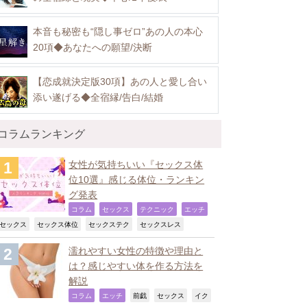
本音も秘密も“隠し事ゼロ”あの人の本心
20項◆あなたへの願望/決断
【恋成就決定版30項】あの人と愛し合い
添い遂げる◆全宿縁/告白/結婚
コラムランキング
女性が気持ちいい『セックス体
位10選』感じる体位・ランキン
グ発表
,
,
,
,
コラム
セックス
テクニック
エッチ
,
,
,
,
セックス
セックス体位
セックステク
セックスレス
濡れやすい女性の特徴や理由と
は？感じやすい体を作る方法を
解説
,
,
,
,
コラム
エッチ
前戯
セックス
イク