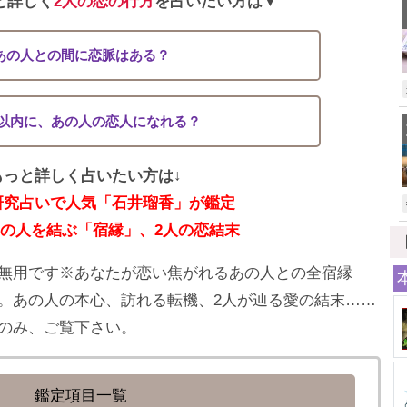
と詳しく
2人の恋の行方
を占いたい方は▼
あの人との間に恋脈はある？
月以内に、あの人の恋人になれる？
もっと詳しく占いたい方は↓
研究占いで人気「石井瑠香」が鑑定
の人を結ぶ「宿縁」、2人の恋結末
無用です※あなたが恋い焦がれるあの人との全宿縁
。あの人の本心、訪れる転機、2人が辿る愛の結末……
のみ、ご覧下さい。
鑑定項目一覧