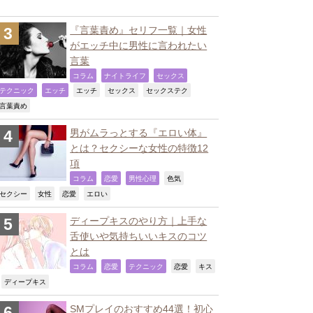
『言葉責め』セリフ一覧｜女性
がエッチ中に男性に言われたい
言葉
,
,
,
コラム
ナイトライフ
セックス
,
,
,
,
,
テクニック
エッチ
エッチ
セックス
セックステク
,
言葉責め
男がムラっとする『エロい体』
とは？セクシーな女性の特徴12
項
,
,
,
,
コラム
恋愛
男性心理
色気
,
,
,
,
セクシー
女性
恋愛
エロい
ディープキスのやり方｜上手な
舌使いや気持ちいいキスのコツ
とは
,
,
,
,
コラム
恋愛
テクニック
恋愛
キス
,
,
ディープキス
SMプレイのおすすめ44選！初心