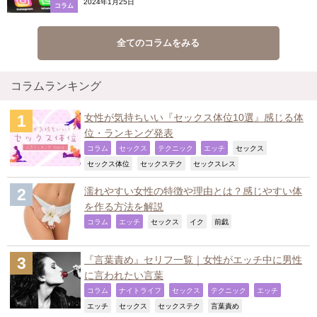
2024年1月25日
コラム
全てのコラムをみる
コラムランキング
女性が気持ちいい『セックス体位10選』感じる体
位・ランキング発表
,
,
,
,
,
コラム
セックス
テクニック
エッチ
セックス
,
,
,
セックス体位
セックステク
セックスレス
濡れやすい女性の特徴や理由とは？感じやすい体
を作る方法を解説
,
,
,
,
,
コラム
エッチ
セックス
イク
前戯
『言葉責め』セリフ一覧｜女性がエッチ中に男性
に言われたい言葉
,
,
,
,
,
コラム
ナイトライフ
セックス
テクニック
エッチ
,
,
,
,
エッチ
セックス
セックステク
言葉責め