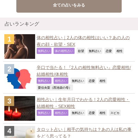
全ての占いをみる
占いランキング
体の相性占い｜2人の体の相性はいい？あの人の
夜の顔・欲望・SEX
,
,
,
,
,
,
無料占い
体の相性占い
欲望
無料占い
恋愛
相性
辛口で当たる！『2人の相性無料占い』恋愛相性/
結婚相性/体相性
,
,
,
,
,
無料占い
相性占い
無料占い
恋愛
相性
,
愛佳央梨（西池袋の母）
相性占い｜生年月日でわかる！2人の恋愛相性・
結婚相性・SEX相性
,
,
,
,
,
,
無料占い
相性占い
無料占い
恋愛
相性
スピカ
タロット占い｜相手の気持ちは？あの人は私の事
をどう思ってる？