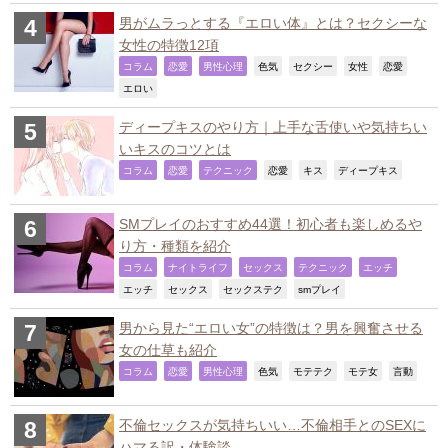
男がムラっとする『エロい体』とは？セクシーな
女性の特徴12項
,
,
,
,
,
,
,
コラム
恋愛
男性心理
色気
セクシー
女性
恋愛
,
エロい
ディープキスのやり方｜上手な舌使いや気持ちい
いキスのコツとは
,
,
,
,
,
,
コラム
恋愛
テクニック
恋愛
キス
ディープキス
SMプレイのおすすめ44選！初心者も楽しめるや
り方・種類を紹介
,
,
,
,
,
コラム
ナイトライフ
セックス
テクニック
エッチ
,
,
,
,
エッチ
セックス
セックステク
smプレイ
男から見た“エロい女”の特徴は？男を興奮させる
女の仕草も紹介
,
,
,
,
,
,
,
コラム
恋愛
男性心理
色気
モテテク
モテ女
言動
不倫セックスが気持ちいい…不倫相手とのSEXに
ハマる訳・体験談