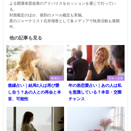
よる開運体質改善のアドバイスをセッションを通じて行ってい
る。
対面鑑定のほか、個別のメール鑑定も実施。
星のジャーナリスト石井瑠香として各メディアで執筆活動も展開
中。
他の記事も見る
復縁占い
訳あり恋愛
復縁占い｜結局2人は再び愛
年の差恋愛占い｜あの人は私
し合う？あの人との再会と本
を意識している？本音・交際
音、可能性
チャンス