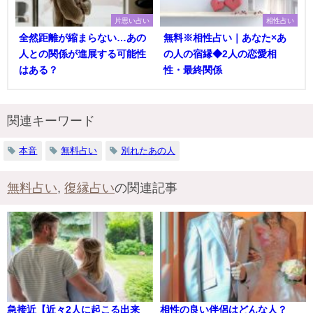
片思い占い
相性占い
全然距離が縮まらない…あの
無料※相性占い｜あなた×あ
人との関係が進展する可能性
の人の宿縁◆2人の恋愛相
はある？
性・最終関係
関連キーワード
本音
無料占い
別れたあの人
無料占い
,
復縁占い
の関連記事
急接近【近々2人に起こる出来
相性の良い伴侶はどんな人？