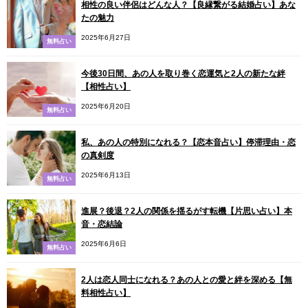
相性の良い伴侶はどんな人？【良縁繋がる結婚占い】あな
たの魅力
2025年6月27日
無料占い
今後30日間、あの人を取り巻く恋運気と2人の新たな絆
【相性占い】
2025年6月20日
無料占い
私、あの人の特別になれる？【恋本音占い】停滞理由・恋
の真剣度
2025年6月13日
無料占い
進展？後退？2人の関係を揺るがす転機【片思い占い】本
音・恋結論
2025年6月6日
無料占い
2人は恋人同士になれる？あの人との愛と絆を深める【無
料相性占い】