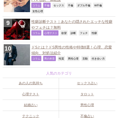
,
,
,
,
,
,
コラム
不倫
セックス
不倫
ダブル不倫
W不倫
,
女性心理
性癖診断テスト｜あなたの隠されたエッチな性癖
やフェチは？無料
,
,
,
,
,
,
コラム
心理テスト
欲望
診断
フェチ
性癖
ドSとは？ドS男性の性格や特徴8選！心理、恋愛
傾向、対処法紹介
,
,
,
,
,
,
コラム
男の本音
性質
男性心理
言動
付き合い方
人気のカテゴリ
あの人の気持ち
セックス占い
心理テスト
タロット
結婚占い
男性心理
テクニック
不倫占い