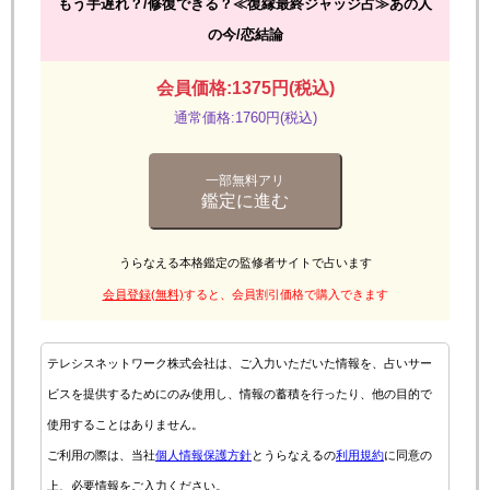
もう手遅れ？/修復できる？≪復縁最終ジャッジ占≫あの人
の今/恋結論
会員価格:1375円(税込)
通常価格:1760円(税込)
一部無料アリ
鑑定に進む
うらなえる本格鑑定の監修者サイトで占います
会員登録(無料)
すると、会員割引価格で購入できます
テレシスネットワーク株式会社は、ご入力いただいた情報を、占いサー
ビスを提供するためにのみ使用し、情報の蓄積を行ったり、他の目的で
使用することはありません。
ご利用の際は、当社
個人情報保護方針
とうらなえるの
利用規約
に同意の
上、必要情報をご入力ください。