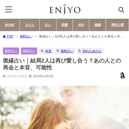
HOME
コラム
占い
恋愛
SEX
復縁
男性心理
TOP
無料占い
復縁占い｜結局2人は再び愛し合う？あの人との再会と本
音、可能性
無料占い
復縁占い
本音
無料占い
別れたあの人
復縁占い｜結局2人は再び愛し合う？あの人との
再会と本音、可能性
2024年12月9日
2024年12月2日