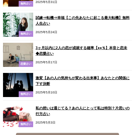
2025年5月31日
無料占い
試練⇒転機⇒幸福【この先あなたに起こる最大転機】無料
人生占い
2025年5月24日
無料占い
3ヶ月以内に2人の恋が成就する確率【●●％】本音と恋未
◆恋愛占い
2025年5月17日
恋愛占い
激変【あの人の気持ちが変わる出来事】あなたとの関係に
下す決断
2025年5月10日
無料占い
私の想いは通じてる？あの人にとって私は特別？片思いの
行方占い
2025年5月3日
無料占い