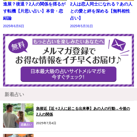
進展？後退？2人の関係を揺るが
2人は恋人同士になれる？あの人
す転機【片思い占い】本音・恋
との愛と絆を深める【無料相性
結論
占い】
2025年6月6日
2025年5月31日
新着占い
急接近【近々2人に起こる出来事】あの人の行動→今後の
2人の関係
2025年7月4日
恋愛占い