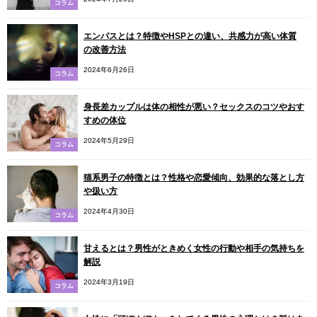
コラム
エンパスとは？特徴やHSPとの違い、共感力が高い体質
の改善方法
2024年6月26日
コラム
身長差カップルは体の相性が悪い？セックスのコツやおす
すめの体位
2024年5月29日
コラム
猫系男子の特徴とは？性格や恋愛傾向、効果的な落とし方
や扱い方
2024年4月30日
コラム
甘えるとは？男性がときめく女性の行動や相手の気持ちを
解説
2024年3月19日
コラム