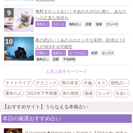
無料タロット占い｜今あの人が心に抱く、あなた
への正直な気持ち
,
,
,
,
,
,
無料占い
タロット
無料占い
恋愛
進展
マシーナ
夜の恋占い｜あの人のエッチな妄想・欲求は？2
人がSEXする可能性
,
,
,
,
,
恋愛占い
無料占い
セックス占い
欲望
セックス
,
,
,
無料占い
恋愛
平池来耶
人気上昇中キーワード
ナイトライフ
テクニック
男の本音
不倫
キス
相性占い
運命の人
2022年下半期運
体の相性
復縁
エッチ
出会い
【おすすめサイト】うらなえる本格占い
本日の厳選おすすめ占い