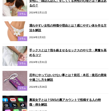
女性に「頭ぽんぽん」をしてくる男性の心理とは？脈はあ
るの？
2024年2月11日
コラム
濡れやすい女性の特徴や理由とは？感じやすい体を作る方
法を解説
2024年2月3日
コラム
手ックスとは？指を絡ませるセックスのやり方・興奮を高
めるコツ
2024年1月31日
コラム
厄年にやってはいけない事とは？前厄・本厄・後厄の意味
や過ごし方を解説
2024年1月26日
コラム
裏垢女子とは？SNSの裏アカウントで投稿する人の特
徴・例を解説