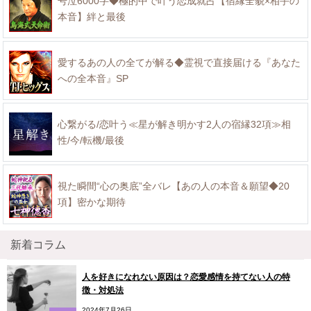
号泣6000字◆極的中で叶う恋成就占【宿縁全貌×相手の
本音】絆と最後
愛するあの人の全てが解る◆霊視で直接届ける『あなた
への全本音』SP
心繋がる/恋叶う≪星が解き明かす2人の宿縁32項≫相
性/今/転機/最後
視た瞬間“心の奥底”全バレ【あの人の本音＆願望◆20
項】密かな期待
新着コラム
人を好きになれない原因は？恋愛感情を持てない人の特
徴・対処法
2024年7月26日