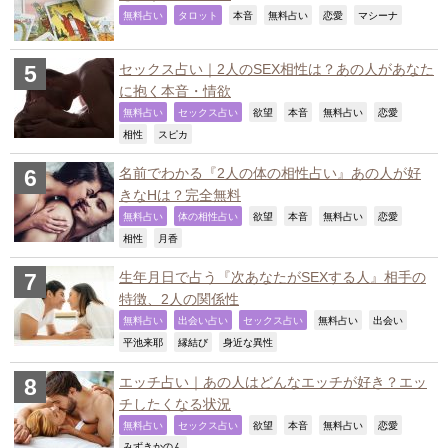
,
,
,
,
,
,
無料占い
タロット
本音
無料占い
恋愛
マシーナ
セックス占い｜2人のSEX相性は？あの人があなた
に抱く本音・情欲
,
,
,
,
,
,
無料占い
セックス占い
欲望
本音
無料占い
恋愛
,
,
相性
スピカ
名前でわかる『2人の体の相性占い』あの人が好
きなHは？完全無料
,
,
,
,
,
,
無料占い
体の相性占い
欲望
本音
無料占い
恋愛
,
,
相性
月香
生年月日で占う『次あなたがSEXする人』相手の
特徴、2人の関係性
,
,
,
,
,
無料占い
出会い占い
セックス占い
無料占い
出会い
,
,
,
平池来耶
縁結び
身近な異性
エッチ占い｜あの人はどんなエッチが好き？エッ
チしたくなる状況
,
,
,
,
,
,
無料占い
セックス占い
欲望
本音
無料占い
恋愛
,
みずきかのん