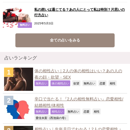
私の想いは通じてる？あの人にとって私は特別？片思いの
行方占い
2025年5月3日
無料占い
全ての占いをみる
占いランキング
体の相性占い｜2人の体の相性はいい？あの人の
夜の顔・欲望・SEX
,
,
,
,
,
,
無料占い
体の相性占い
欲望
無料占い
恋愛
相性
辛口で当たる！『2人の相性無料占い』恋愛相性/
結婚相性/体相性
,
,
,
,
,
無料占い
相性占い
無料占い
恋愛
相性
,
愛佳央梨（西池袋の母）
相性占い｜生年月日でわかる！2人の恋愛相性・