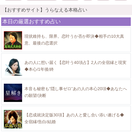
【おすすめサイト】うらなえる本格占い
本日の厳選おすすめ占い
現状維持も、限界。恋叶うか否か即決◆相手の10大真
意、最後の恋選択
あの人に想い届く【恋叶う40項占】2人の全宿縁と現実
◆本心/1年後/終
本音も秘密も“隠し事ゼロ”あの人の本心20項◆あなたへ
の願望/決断
【恋成就決定版30項】あの人と愛し合い添い遂げる◆
全宿縁/告白/結婚