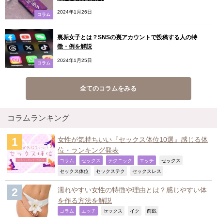
2024年1月26日
コラム
裏垢女子とは？SNSの裏アカウントで投稿する人の特
徴・例を解説
2024年1月25日
コラム
全てのコラムをみる
コラムランキング
女性が気持ちいい『セックス体位10選』感じる体
位・ランキング発表
,
,
,
,
,
コラム
セックス
テクニック
エッチ
セックス
,
,
,
セックス体位
セックステク
セックスレス
濡れやすい女性の特徴や理由とは？感じやすい体
を作る方法を解説
,
,
,
,
,
コラム
エッチ
セックス
イク
前戯