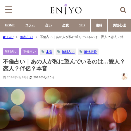
HOME
コラム
占い
恋愛
SEX
復縁
男性心理
TOP
無料占い
不倫占い｜あの人が私に望んでいるのは…愛人？恋人？伴
侶？本音
無料占い
不倫占い
本音
無料占い
婚外恋愛
不倫占い｜あの人が私に望んでいるのは…愛人？
恋人？伴侶？本音
2024年4月29日
2024年4月10日