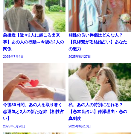
急接近【近々2人に起こる出来
相性の良い伴侶はどんな人？
事】あの人の行動→今後の2人の
【良縁繋がる結婚占い】あなた
関係
の魅力
2025年7月4日
2025年6月27日
今後30日間、あの人を取り巻く
私、あの人の特別になれる？
恋運気と2人の新たな絆【相性占
【恋本音占い】停滞理由・恋の
い】
真剣度
2025年6月20日
2025年6月13日