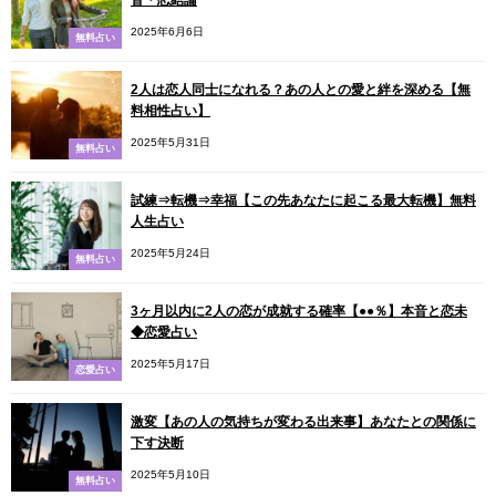
2025年6月6日
無料占い
2人は恋人同士になれる？あの人との愛と絆を深める【無
料相性占い】
2025年5月31日
無料占い
試練⇒転機⇒幸福【この先あなたに起こる最大転機】無料
人生占い
2025年5月24日
無料占い
3ヶ月以内に2人の恋が成就する確率【●●％】本音と恋未
◆恋愛占い
2025年5月17日
恋愛占い
激変【あの人の気持ちが変わる出来事】あなたとの関係に
下す決断
2025年5月10日
無料占い