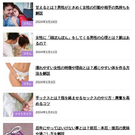
甘えるとは？男性がときめく女性の行動や相手の気持ちを
解説
2024年3月19日
コラム
女性に「頭ぽんぽん」をしてくる男性の心理とは？脈はあ
るの？
2024年2月11日
コラム
濡れやすい女性の特徴や理由とは？感じやすい体を作る方
法を解説
2024年2月3日
コラム
手ックスとは？指を絡ませるセックスのやり方・興奮を高
めるコツ
2024年1月31日
ナイトライフ
厄年にやってはいけない事とは？前厄・本厄・後厄の意味
や過ごし方を解説