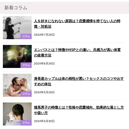
新着コラム
人を好きになれない原因は？恋愛感情を持てない人の特
徴・対処法
2024年7月26日
コラム
エンパスとは？特徴やHSPとの違い、共感力が高い体質
の改善方法
2024年6月26日
コラム
身長差カップルは体の相性が悪い？セックスのコツやおす
すめの体位
2024年5月29日
コラム
猫系男子の特徴とは？性格や恋愛傾向、効果的な落とし方
や扱い方
2024年4月30日
コラム