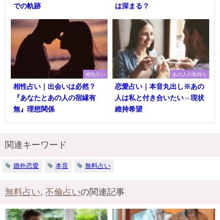
での軌跡
は深まる？
相性占い
あの人の気持ち
相性占い｜出会いは必然？
恋愛占い｜本音丸出し※あの
『あなたとあの人の宿縁有
人は私と付き合いたい⇔現状
無』理想関係
維持希望
関連キーワード
婚外恋愛
本音
無料占い
無料占い
,
不倫占い
の関連記事