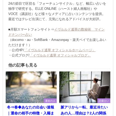
24の節目で区切る「フォーチュンサイクル」など、幅広い占いを
独学で研究する。ELLE ONLINE（ハースト婦人画報社）や
VOCE（講談社）など様々なメディアに占いコンテンツを提供。
最近ではテレビ出演にて、元気になれるアドバイスが大好評。
■月額スマートフォンサイト⇒
イヴルルド遙華の数秘術 マイン
ドナンバー占い
（docomo・au・SoftBank・Amazonpay・楽天ペイでお楽しみい
ただけます！）
・公式HP/
「イヴルルド遙華 オフィシャルホームページ」
・公式ブログ/
「イヴルルド遙華 オフィシャルブログ」
他の記事も見る
運命の人
恋愛占い
冬⇒春◆あなたの出会い速報
脈アリから一転、最近冷たい
｜運命の相手の特徴・入籍ま
あの人…理由は？2人の関係