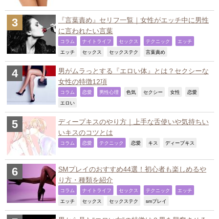
『言葉責め』セリフ一覧｜女性がエッチ中に男性
に言われたい言葉
,
,
,
,
,
コラム
ナイトライフ
セックス
テクニック
エッチ
,
,
,
,
エッチ
セックス
セックステク
言葉責め
男がムラっとする『エロい体』とは？セクシーな
女性の特徴12項
,
,
,
,
,
,
,
コラム
恋愛
男性心理
色気
セクシー
女性
恋愛
,
エロい
ディープキスのやり方｜上手な舌使いや気持ちい
いキスのコツとは
,
,
,
,
,
,
コラム
恋愛
テクニック
恋愛
キス
ディープキス
SMプレイのおすすめ44選！初心者も楽しめるや
り方・種類を紹介
,
,
,
,
,
コラム
ナイトライフ
セックス
テクニック
エッチ
,
,
,
,
エッチ
セックス
セックステク
smプレイ