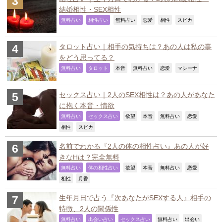
結婚相性・SEX相性
,
,
,
,
,
,
無料占い
相性占い
無料占い
恋愛
相性
スピカ
タロット占い｜相手の気持ちは？あの人は私の事
をどう思ってる？
,
,
,
,
,
,
無料占い
タロット
本音
無料占い
恋愛
マシーナ
セックス占い｜2人のSEX相性は？あの人があなた
に抱く本音・情欲
,
,
,
,
,
,
無料占い
セックス占い
欲望
本音
無料占い
恋愛
,
,
相性
スピカ
名前でわかる『2人の体の相性占い』あの人が好
きなHは？完全無料
,
,
,
,
,
,
無料占い
体の相性占い
欲望
本音
無料占い
恋愛
,
,
相性
月香
生年月日で占う『次あなたがSEXする人』相手の
特徴、2人の関係性
,
,
,
,
,
無料占い
出会い占い
セックス占い
無料占い
出会い