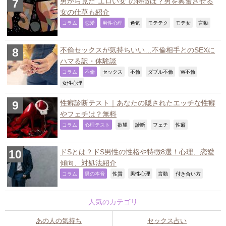
男から見た“エロい女”の特徴は？男を興奮させる
女の仕草も紹介
,
,
,
,
,
,
,
コラム
恋愛
男性心理
色気
モテテク
モテ女
言動
不倫セックスが気持ちいい…不倫相手とのSEXに
ハマる訳・体験談
,
,
,
,
,
,
コラム
不倫
セックス
不倫
ダブル不倫
W不倫
,
女性心理
性癖診断テスト｜あなたの隠されたエッチな性癖
やフェチは？無料
,
,
,
,
,
,
コラム
心理テスト
欲望
診断
フェチ
性癖
ドSとは？ドS男性の性格や特徴8選！心理、恋愛
傾向、対処法紹介
,
,
,
,
,
,
コラム
男の本音
性質
男性心理
言動
付き合い方
人気のカテゴリ
あの人の気持ち
セックス占い