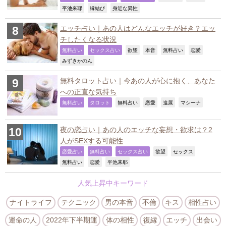
,
,
,
平池来耶
縁結び
身近な異性
エッチ占い｜あの人はどんなエッチが好き？エッ
チしたくなる状況
,
,
,
,
,
,
無料占い
セックス占い
欲望
本音
無料占い
恋愛
,
みずきかのん
無料タロット占い｜今あの人が心に抱く、あなた
への正直な気持ち
,
,
,
,
,
,
無料占い
タロット
無料占い
恋愛
進展
マシーナ
夜の恋占い｜あの人のエッチな妄想・欲求は？2
人がSEXする可能性
,
,
,
,
,
恋愛占い
無料占い
セックス占い
欲望
セックス
,
,
,
無料占い
恋愛
平池来耶
人気上昇中キーワード
ナイトライフ
テクニック
男の本音
不倫
キス
相性占い
運命の人
2022年下半期運
体の相性
復縁
エッチ
出会い