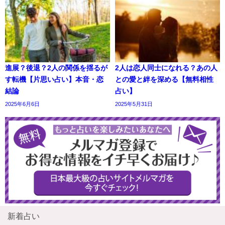
進展？後退？2人の関係を揺るが
2人は恋人同士になれる？あの人
す転機【片思い占い】本音・恋
との愛と絆を深める【無料相性
結論
占い】
2025年6月6日
2025年5月31日
新着占い