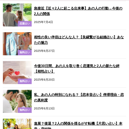
急接近【近々2人に起こる出来事】あの人の行動→今後の
2人の関係
2025年7月4日
恋愛占い
相性の良い伴侶はどんな人？【良縁繋がる結婚占い】あな
たの魅力
2025年6月27日
無料占い
今後30日間、あの人を取り巻く恋運気と2人の新たな絆
【相性占い】
2025年6月20日
無料占い
私、あの人の特別になれる？【恋本音占い】停滞理由・恋
の真剣度
2025年6月13日
無料占い
進展？後退？2人の関係を揺るがす転機【片思い占い】本
音・恋結論