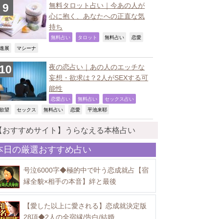
無料タロット占い｜今あの人が
心に抱く、あなたへの正直な気
持ち
,
,
,
,
無料占い
タロット
無料占い
恋愛
,
,
進展
マシーナ
夜の恋占い｜あの人のエッチな
妄想・欲求は？2人がSEXする可
能性
,
,
,
恋愛占い
無料占い
セックス占い
,
,
,
,
,
欲望
セックス
無料占い
恋愛
平池来耶
【おすすめサイト】うらなえる本格占い
本日の厳選おすすめ占い
号泣6000字◆極的中で叶う恋成就占【宿
縁全貌×相手の本音】絆と最後
【愛した以上に愛される】恋成就決定版
28項◆2人の全宿縁/告白/結婚