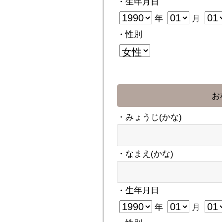
・生年月日
年
月
・性別
お
・みょうじ(かな)
・なまえ(かな)
・生年月日
年
月