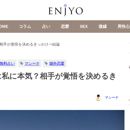
OME
コラム
占い
恋愛
SEX
復縁
男性心
相手が覚悟を決めるきっかけ⇒結論
無料占い
マシーナ
婚外恋愛
は私に本気？相手が覚悟を決めるき
マシーナ