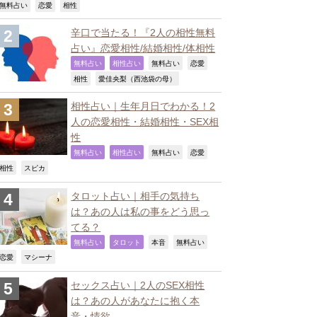
,
,
,
無料占い
恋愛
相性
辛口で当たる！『2人の相性無料
占い』恋愛相性/結婚相性/体相性
,
,
,
,
無料占い
相性占い
無料占い
恋愛
,
,
相性
愛佳央梨（西池袋の母）
相性占い｜生年月日でわかる！2
人の恋愛相性・結婚相性・SEX相
性
,
,
,
,
無料占い
相性占い
無料占い
恋愛
,
,
相性
スピカ
タロット占い｜相手の気持ち
は？あの人は私の事をどう思っ
てる？
,
,
,
,
無料占い
タロット
本音
無料占い
,
,
恋愛
マシーナ
セックス占い｜2人のSEX相性
は？あの人があなたに抱く本
音・情欲