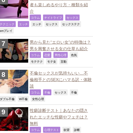
者も楽しめるやり方・種類を紹
介
,
,
,
コラム
ナイトライフ
セックス
,
,
,
,
,
テクニック
エッチ
エッチ
セックス
セックステク
,
smプレイ
男から見た“エロい女”の特徴は？
男を興奮させる女の仕草も紹介
,
,
,
,
コラム
恋愛
男性心理
色気
,
,
,
モテテク
モテ女
言動
不倫セックスが気持ちいい…不
倫相手とのSEXにハマる訳・体験
談
,
,
,
,
コラム
不倫
セックス
不倫
,
,
,
ダブル不倫
W不倫
女性心理
性癖診断テスト｜あなたの隠さ
れたエッチな性癖やフェチは？
無料
,
,
,
,
コラム
心理テスト
欲望
診断