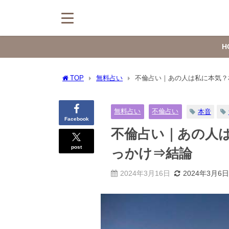
H
TOP
無料占い
不倫占い｜あの人は私に本気？
無料占い
不倫占い
本音
Facebook
不倫占い｜あの人
post
っかけ⇒結論
2024年3月16日
2024年3月6日