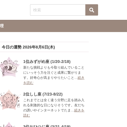
理
今日の運勢 2026年8月6日(木)
1位みずがめ座 (1/20-2/18)
新たな挑戦よりも今取り組んでいること
にいっそう力を注ぐと成果に繋がりま
す。好奇心が高まりやりたいこと…
続き
を読む
2位しし座 (7/23-8/22)
これまでとは全く違う分野に足を踏み入
れる刺激的な日になりそうです。友だち
の誘いやインターネットでたま…
続きを
読む
3位おひつじ座 (3/21-4/19)