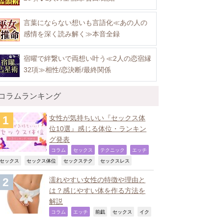
言葉にならない想いも言語化≪あの人の
感情を深く読み解く≫本音全録
宿曜で絆繋いで両想い叶う≪2人の恋宿縁
32項≫相性/恋決断/最終関係
コラムランキング
女性が気持ちいい『セックス体
位10選』感じる体位・ランキン
グ発表
,
,
,
,
コラム
セックス
テクニック
エッチ
,
,
,
,
セックス
セックス体位
セックステク
セックスレス
濡れやすい女性の特徴や理由と
は？感じやすい体を作る方法を
解説
,
,
,
,
コラム
エッチ
前戯
セックス
イク