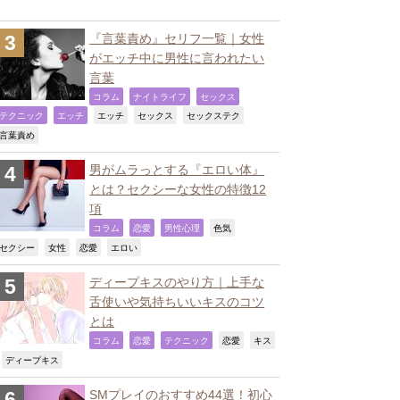
『言葉責め』セリフ一覧｜女性
がエッチ中に男性に言われたい
言葉
,
,
,
コラム
ナイトライフ
セックス
,
,
,
,
,
テクニック
エッチ
エッチ
セックス
セックステク
,
言葉責め
男がムラっとする『エロい体』
とは？セクシーな女性の特徴12
項
,
,
,
,
コラム
恋愛
男性心理
色気
,
,
,
,
セクシー
女性
恋愛
エロい
ディープキスのやり方｜上手な
舌使いや気持ちいいキスのコツ
とは
,
,
,
,
コラム
恋愛
テクニック
恋愛
キス
,
,
ディープキス
SMプレイのおすすめ44選！初心