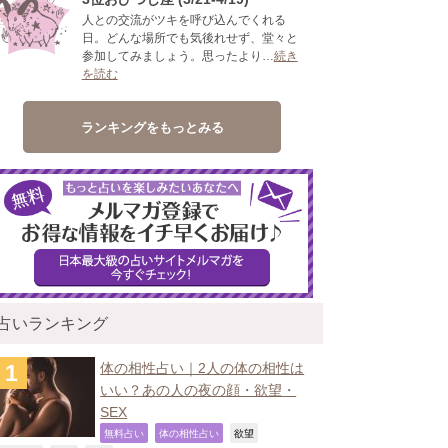
人との交流がツキを呼び込んでくれる
日。どんな場所でも気後れせず、堂々と
参加してみましょう。思ったより…
続き
を読む
ランキングをもっとみる
占いランキング
体の相性占い｜2人の体の相性は
いい？あの人の夜の顔・欲望・
SEX
,
,
,
無料占い
体の相性占い
欲望