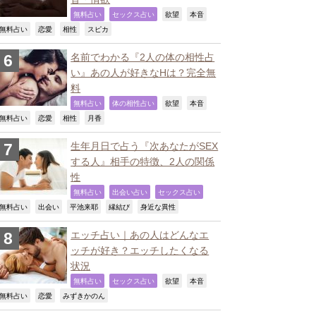
,
,
,
,
無料占い
セックス占い
欲望
本音
,
,
,
,
無料占い
恋愛
相性
スピカ
名前でわかる『2人の体の相性占
い』あの人が好きなHは？完全無
料
,
,
,
,
無料占い
体の相性占い
欲望
本音
,
,
,
,
無料占い
恋愛
相性
月香
生年月日で占う『次あなたがSEX
する人』相手の特徴、2人の関係
性
,
,
,
無料占い
出会い占い
セックス占い
,
,
,
,
,
無料占い
出会い
平池来耶
縁結び
身近な異性
エッチ占い｜あの人はどんなエ
ッチが好き？エッチしたくなる
状況
,
,
,
,
無料占い
セックス占い
欲望
本音
,
,
,
無料占い
恋愛
みずきかのん