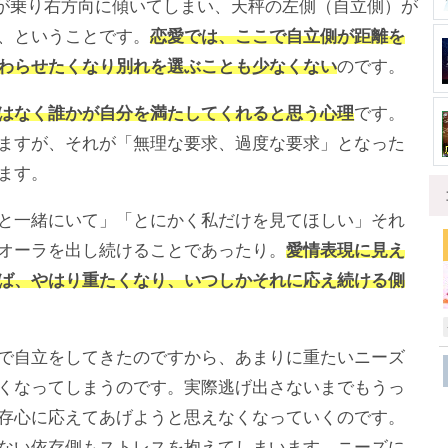
り”が乗り右方向に傾いてしまい、天秤の左側（自立側）が
、ということです。
恋愛では、ここで自立側が距離を
わらせたくなり別れを選ぶことも少なくない
のです。
はなく誰かが自分を満たしてくれると思う心理
です。
ますが、それが「無理な要求、過度な要求」となった
ます。
と一緒にいて」「とにかく私だけを見てほしい」それ
オーラを出し続けることであったり。
愛情表現に見え
ば、やはり重たくなり、いつしかそれに応え続ける側
で自立をしてきたのですから、あまりに重たいニーズ
くなってしまうのです。実際逃げ出さないまでもうっ
存心に応えてあげようと思えなくなっていくのです。
ない依存側もストレスを抱えてしまいます。ニーズに