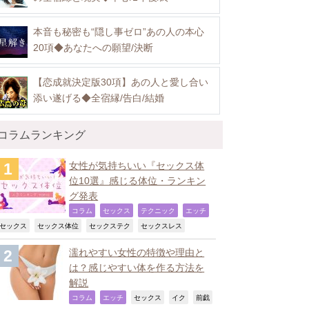
本音も秘密も“隠し事ゼロ”あの人の本心
20項◆あなたへの願望/決断
【恋成就決定版30項】あの人と愛し合い
添い遂げる◆全宿縁/告白/結婚
コラムランキング
女性が気持ちいい『セックス体
位10選』感じる体位・ランキン
グ発表
,
,
,
,
コラム
セックス
テクニック
エッチ
,
,
,
,
セックス
セックス体位
セックステク
セックスレス
濡れやすい女性の特徴や理由と
は？感じやすい体を作る方法を
解説
,
,
,
,
コラム
エッチ
セックス
イク
前戯