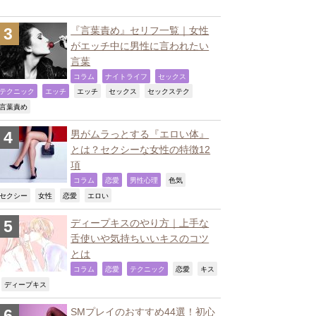
『言葉責め』セリフ一覧｜女性
がエッチ中に男性に言われたい
言葉
,
,
,
コラム
ナイトライフ
セックス
,
,
,
,
,
テクニック
エッチ
エッチ
セックス
セックステク
,
言葉責め
男がムラっとする『エロい体』
とは？セクシーな女性の特徴12
項
,
,
,
,
コラム
恋愛
男性心理
色気
,
,
,
,
セクシー
女性
恋愛
エロい
ディープキスのやり方｜上手な
舌使いや気持ちいいキスのコツ
とは
,
,
,
,
コラム
恋愛
テクニック
恋愛
キス
,
,
ディープキス
SMプレイのおすすめ44選！初心