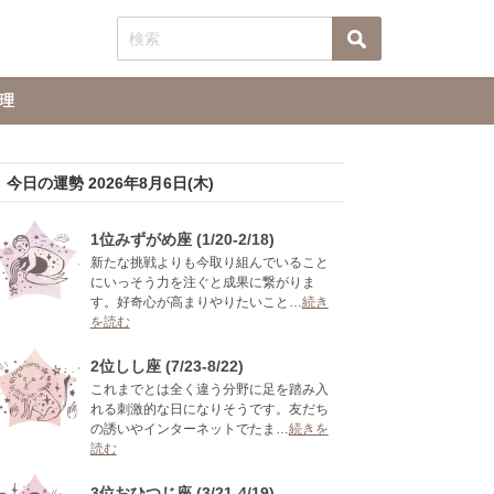
理
今日の運勢 2026年8月6日(木)
1位みずがめ座 (1/20-2/18)
新たな挑戦よりも今取り組んでいること
にいっそう力を注ぐと成果に繋がりま
す。好奇心が高まりやりたいこと…
続き
を読む
2位しし座 (7/23-8/22)
これまでとは全く違う分野に足を踏み入
れる刺激的な日になりそうです。友だち
の誘いやインターネットでたま…
続きを
読む
3位おひつじ座 (3/21-4/19)