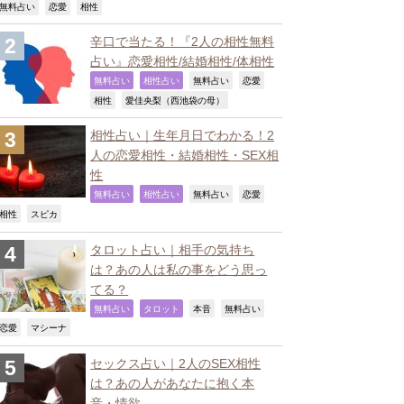
,
,
,
無料占い
恋愛
相性
辛口で当たる！『2人の相性無料
占い』恋愛相性/結婚相性/体相性
,
,
,
,
無料占い
相性占い
無料占い
恋愛
,
,
相性
愛佳央梨（西池袋の母）
相性占い｜生年月日でわかる！2
人の恋愛相性・結婚相性・SEX相
性
,
,
,
,
無料占い
相性占い
無料占い
恋愛
,
,
相性
スピカ
タロット占い｜相手の気持ち
は？あの人は私の事をどう思っ
てる？
,
,
,
,
無料占い
タロット
本音
無料占い
,
,
恋愛
マシーナ
セックス占い｜2人のSEX相性
は？あの人があなたに抱く本
音・情欲