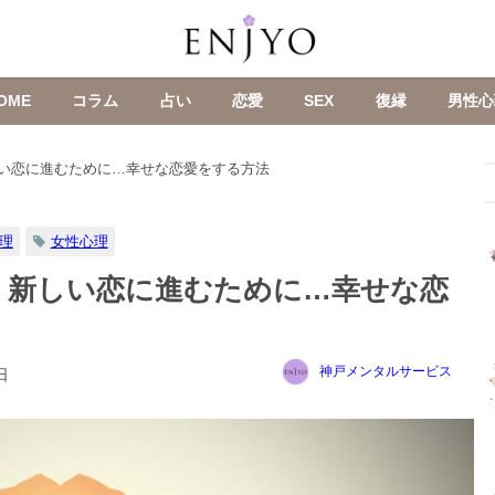
OME
コラム
占い
恋愛
SEX
復縁
男性心
い恋に進むために…幸せな恋愛をする方法
理
女性心理
、新しい恋に進むために…幸せな恋
神戸メンタルサービス
日