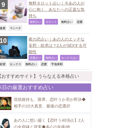
無料タロット占い｜今あの人が
心に抱く、あなたへの正直な気
持ち
,
,
,
,
無料占い
タロット
無料占い
恋愛
,
,
進展
マシーナ
夜の恋占い｜あの人のエッチな
妄想・欲求は？2人がSEXする可
能性
,
,
,
恋愛占い
無料占い
セックス占い
,
,
,
,
,
欲望
セックス
無料占い
恋愛
平池来耶
【おすすめサイト】うらなえる本格占い
本日の厳選おすすめ占い
現状維持も、限界。恋叶うか否か即決◆
相手の10大真意、最後の恋選択
あの人に想い届く【恋叶う40項占】2人
の全宿縁と現実◆本心/1年後/終