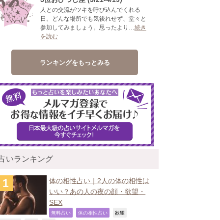
人との交流がツキを呼び込んでくれる
日。どんな場所でも気後れせず、堂々と
参加してみましょう。思ったより…
続き
を読む
ランキングをもっとみる
占いランキング
体の相性占い｜2人の体の相性は
いい？あの人の夜の顔・欲望・
SEX
,
,
,
無料占い
体の相性占い
欲望