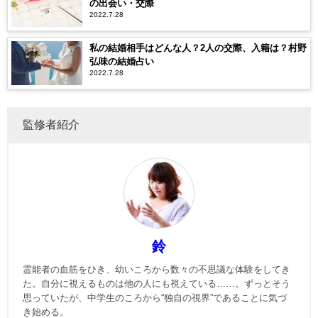
の出会い・交際
2022.7.28
私の結婚相手はどんな人？2人の交際、入籍は？村野
弘味の結婚占い
2022.7.28
監修者紹介
鈴
霊能者の血筋をひき、幼いころから数々の不思議な体験をしてき
た。自分に視えるものは他の人にも視えている……。ずっとそう
思っていたが、中学生のころから“独自の視界”であることに気づ
き始める。