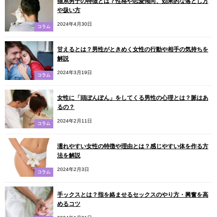
猫系男子の特徴とは？性格や恋愛傾向、効果的な落とし方
や扱い方
2024年4月30日
コラム
甘えるとは？男性がときめく女性の行動や相手の気持ちを
解説
2024年3月19日
コラム
女性に「頭ぽんぽん」をしてくる男性の心理とは？脈はあ
るの？
2024年2月11日
コラム
濡れやすい女性の特徴や理由とは？感じやすい体を作る方
法を解説
2024年2月3日
コラム
手ックスとは？指を絡ませるセックスのやり方・興奮を高
めるコツ