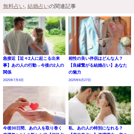
無料占い
,
結婚占い
の関連記事
急接近【近々2人に起こる出来
相性の良い伴侶はどんな人？
事】あの人の行動→今後の2人の
【良縁繋がる結婚占い】あなた
関係
の魅力
2025年7月4日
2025年6月27日
今後30日間、あの人を取り巻く
私、あの人の特別になれる？