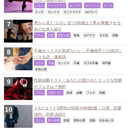
,
,
,
,
,
コラム
ナイトライフ
セックス
テクニック
エッチ
,
,
,
,
エッチ
セックス
セックステク
smプレイ
男から見た“エロい女”の特徴は？男を興奮させる
女の仕草も紹介
,
,
,
,
,
,
,
コラム
恋愛
男性心理
色気
モテテク
モテ女
言動
不倫セックスが気持ちいい…不倫相手とのSEXに
ハマる訳・体験談
,
,
,
,
,
,
コラム
不倫
セックス
不倫
ダブル不倫
W不倫
,
女性心理
性癖診断テスト｜あなたの隠されたエッチな性癖
やフェチは？無料
,
,
,
,
,
,
コラム
心理テスト
欲望
診断
フェチ
性癖
ドSとは？ドS男性の性格や特徴8選！心理、恋愛
傾向、対処法紹介
,
,
,
,
,
,
コラム
男の本音
性質
男性心理
言動
付き合い方