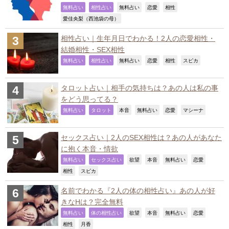
,
,
,
,
,
無料占い
相性占い
無料占い
恋愛
相性
,
愛佳央梨（西池袋の母）
相性占い｜生年月日でわかる！2人の恋愛相性・
結婚相性・SEX相性
,
,
,
,
,
,
無料占い
相性占い
無料占い
恋愛
相性
スピカ
タロット占い｜相手の気持ちは？あの人は私の事
をどう思ってる？
,
,
,
,
,
,
無料占い
タロット
本音
無料占い
恋愛
マシーナ
セックス占い｜2人のSEX相性は？あの人があなた
に抱く本音・情欲
,
,
,
,
,
,
無料占い
セックス占い
欲望
本音
無料占い
恋愛
,
,
相性
スピカ
名前でわかる『2人の体の相性占い』あの人が好
きなHは？完全無料
,
,
,
,
,
,
無料占い
体の相性占い
欲望
本音
無料占い
恋愛
,
,
相性
月香