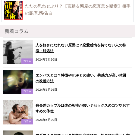
ただの思わせぶり？【言動＆態度の恋真意を断定】相手
の脈/思惑/告白
新着コラム
人を好きになれない原因は？恋愛感情を持てない人の特
徴・対処法
2024年7月26日
コラム
エンパスとは？特徴やHSPとの違い、共感力が高い体質
の改善方法
2024年6月26日
コラム
身長差カップルは体の相性が悪い？セックスのコツやおす
すめの体位
2024年5月29日
コラム