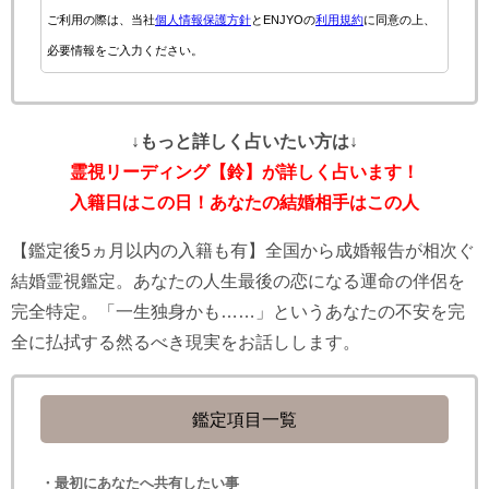
ご利用の際は、当社
個人情報保護方針
とENJYOの
利用規約
に同意の上、
必要情報をご入力ください。
↓もっと詳しく占いたい方は↓
霊視リーディング【鈴】が詳しく占います！
入籍日はこの日！あなたの結婚相手はこの人
【鑑定後5ヵ月以内の入籍も有】全国から成婚報告が相次ぐ
結婚霊視鑑定。あなたの人生最後の恋になる運命の伴侶を
完全特定。「一生独身かも……」というあなたの不安を完
全に払拭する然るべき現実をお話しします。
鑑定項目一覧
・最初にあなたへ共有したい事