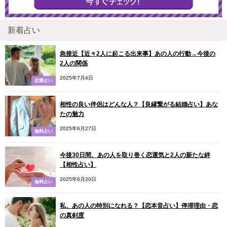
新着占い
急接近【近々2人に起こる出来事】あの人の行動→今後の
2人の関係
2025年7月4日
恋愛占い
相性の良い伴侶はどんな人？【良縁繋がる結婚占い】あな
たの魅力
2025年6月27日
無料占い
今後30日間、あの人を取り巻く恋運気と2人の新たな絆
【相性占い】
2025年6月20日
無料占い
私、あの人の特別になれる？【恋本音占い】停滞理由・恋
の真剣度