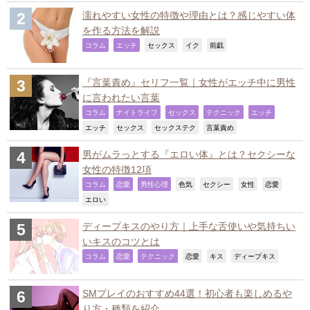
濡れやすい女性の特徴や理由とは？感じやすい体
を作る方法を解説
,
,
,
,
,
コラム
エッチ
セックス
イク
前戯
『言葉責め』セリフ一覧｜女性がエッチ中に男性
に言われたい言葉
,
,
,
,
,
コラム
ナイトライフ
セックス
テクニック
エッチ
,
,
,
,
エッチ
セックス
セックステク
言葉責め
男がムラっとする『エロい体』とは？セクシーな
女性の特徴12項
,
,
,
,
,
,
,
コラム
恋愛
男性心理
色気
セクシー
女性
恋愛
,
エロい
ディープキスのやり方｜上手な舌使いや気持ちい
いキスのコツとは
,
,
,
,
,
,
コラム
恋愛
テクニック
恋愛
キス
ディープキス
SMプレイのおすすめ44選！初心者も楽しめるや
り方・種類を紹介