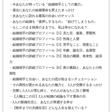
・今あなたが持っている「結婚相手としての魅力」
・過去にあなたの結婚運命を変えたきっかけ
・次あなたに訪れる最高の出会いのチャンス
・あなたの結婚を「後押しするもの」「妨げてしまうもの」
・もしこのまま独身のままでも、私は幸せになれる？
・結婚相手の詳細プロフィール【1】見た目、服装、雰囲気
・結婚相手の詳細プロフィール【2】性格と人望
・結婚相手の詳細プロフィール【3】苦手なこと、得意なこと
・結婚相手の詳細プロフィール【4】年齢、誕生日、血液型
・結婚相手の詳細プロフィール【5】現在の職業、将来性、経済
力
・結婚相手の詳細プロフィール【6】夜の素顔と、あなたとの性
相性
・結婚相手と出会い、あなたの恋が始まるシチュエーション
・その異性が惹かれるあなたの魅力と、2人が交際するきっかけ
・交際した2人が育む絆と、その人があなたに注ぐ愛情
・【入籍はこの日】2人が結婚の結論を下す運命の日
・2人の新婚生活と、あなたが実感する幸せ
・【晩年までの夫婦生活】どんな人生を迎えている？