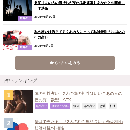
激変【あの人の気持ちが変わる出来事】あなたとの関係に
下す決断
2025年5月10日
無料占い
私の想いは通じてる？あの人にとって私は特別？片思いの
行方占い
2025年5月3日
無料占い
全ての占いをみる
占いランキング
体の相性占い｜2人の体の相性はいい？あの人の
夜の顔・欲望・SEX
,
,
,
,
,
,
無料占い
体の相性占い
欲望
無料占い
恋愛
相性
辛口で当たる！『2人の相性無料占い』恋愛相性/
結婚相性/体相性