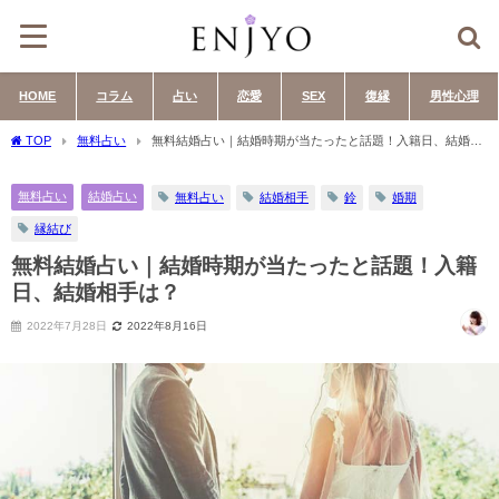
HOME
コラム
占い
恋愛
SEX
復縁
男性心理
TOP
無料占い
無料結婚占い｜結婚時期が当たったと話題！入籍日、結婚相
手は？
無料占い
結婚占い
無料占い
結婚相手
鈴
婚期
縁結び
無料結婚占い｜結婚時期が当たったと話題！入籍
日、結婚相手は？
2022年7月28日
2022年8月16日