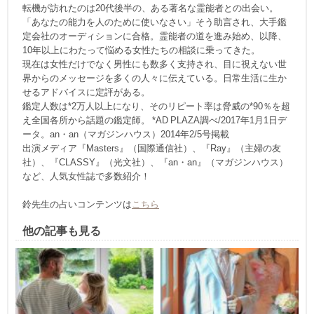
転機が訪れたのは20代後半の、ある著名な霊能者との出会い。
「あなたの能力を人のために使いなさい」そう助言され、大手鑑
定会社のオーディションに合格。霊能者の道を進み始め、以降、
10年以上にわたって悩める女性たちの相談に乗ってきた。
現在は女性だけでなく男性にも数多く支持され、目に視えない世
界からのメッセージを多くの人々に伝えている。日常生活に生か
せるアドバイスに定評がある。
鑑定人数は*2万人以上になり、そのリピート率は脅威の*90％を超
え全国各所から話題の鑑定師。 *AD PLAZA調べ/2017年1月1日デ
ータ。an・an（マガジンハウス）2014年2/5号掲載
出演メディア『Masters』（国際通信社）、『Ray』（主婦の友
社）、『CLASSY』（光文社）、『an・an』（マガジンハウス）
など、人気女性誌で多数紹介！
鈴先生の占いコンテンツは
こちら
他の記事も見る