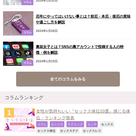
2024年1月31日
コラム
厄年にやってはいけない事とは？前厄・本厄・後厄の意味
や過ごし方を解説
2024年1月26日
コラム
裏垢女子とは？SNSの裏アカウントで投稿する人の特
徴・例を解説
2024年1月25日
コラム
全てのコラムをみる
コラムランキング
女性が気持ちいい『セックス体位10選』感じる体
位・ランキング発表
,
,
,
,
,
コラム
セックス
テクニック
エッチ
セックス
,
,
,
セックス体位
セックステク
セックスレス