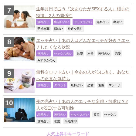
生年月日で占う『次あなたがSEXする人』相手の
特徴、2人の関係性
,
,
,
,
,
無料占い
出会い占い
セックス占い
無料占い
出会い
,
,
,
平池来耶
縁結び
身近な異性
エッチ占い｜あの人はどんなエッチが好き？エッ
チしたくなる状況
,
,
,
,
,
,
無料占い
セックス占い
欲望
本音
無料占い
恋愛
,
みずきかのん
無料タロット占い｜今あの人が心に抱く、あなた
への正直な気持ち
,
,
,
,
,
,
無料占い
タロット
無料占い
恋愛
進展
マシーナ
夜の恋占い｜あの人のエッチな妄想・欲求は？2
人がSEXする可能性
,
,
,
,
,
恋愛占い
無料占い
セックス占い
欲望
セックス
,
,
,
無料占い
恋愛
平池来耶
人気上昇中キーワード