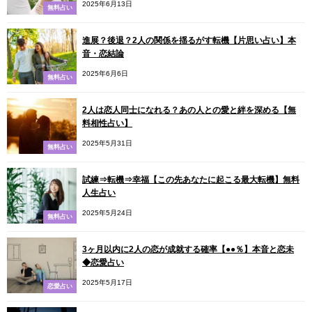
2025年6月13日
無料占い
進展？後退？2人の関係を揺るがす転機【片思い占い】本
音・恋結論
2025年6月6日
無料占い
2人は恋人同士になれる？あの人との愛と絆を深める【無
料相性占い】
2025年5月31日
無料占い
試練⇒転機⇒幸福【この先あなたに起こる最大転機】無料
人生占い
2025年5月24日
無料占い
3ヶ月以内に2人の恋が成就する確率【●●％】本音と恋未
◆恋愛占い
2025年5月17日
恋愛占い