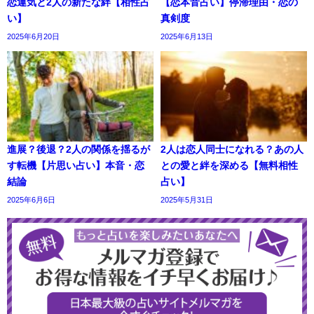
恋運気と2人の新たな絆【相性占
【恋本音占い】停滞理由・恋の
い】
真剣度
2025年6月20日
2025年6月13日
進展？後退？2人の関係を揺るが
2人は恋人同士になれる？あの人
す転機【片思い占い】本音・恋
との愛と絆を深める【無料相性
結論
占い】
2025年6月6日
2025年5月31日