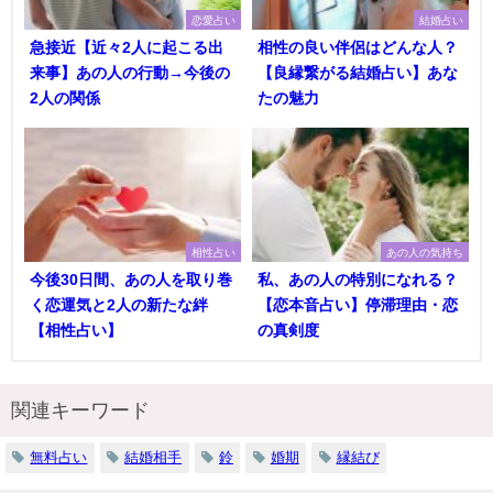
恋愛占い
結婚占い
急接近【近々2人に起こる出
相性の良い伴侶はどんな人？
来事】あの人の行動→今後の
【良縁繋がる結婚占い】あな
2人の関係
たの魅力
相性占い
あの人の気持ち
今後30日間、あの人を取り巻
私、あの人の特別になれる？
く恋運気と2人の新たな絆
【恋本音占い】停滞理由・恋
【相性占い】
の真剣度
関連キーワード
無料占い
結婚相手
鈴
婚期
縁結び