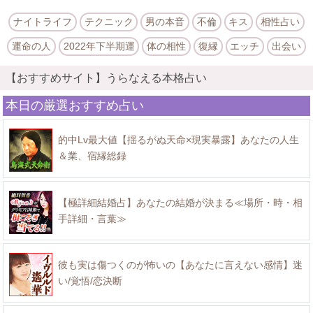
ナイトライフ
テクニック
男の本音
不倫
キス
相性占い
運命の人
2022年下半期運
体の相性
復縁
エッチ
出会い
【おすすめサイト】うらなえる本格占い
本日の厳選おすすめ占い
的中Lv最大値【揺るがぬ天命×現実暴露】あなたの人生
＆業、宿縁総録
【極詳細結婚占】あなたの結婚が決まる≪場所・時・相
手詳細・言葉≫
彼も実は傷つくのが怖いの【あなたに言えない感情】迷
い/覚悟/恋決断