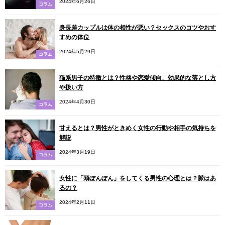
2024年6月26日
コラム
身長差カップルは体の相性が悪い？セックスのコツやおす
すめの体位
2024年5月29日
コラム
猫系男子の特徴とは？性格や恋愛傾向、効果的な落とし方
や扱い方
2024年4月30日
コラム
甘えるとは？男性がときめく女性の行動や相手の気持ちを
解説
2024年3月19日
コラム
女性に「頭ぽんぽん」をしてくる男性の心理とは？脈はあ
るの？
2024年2月11日
コラム