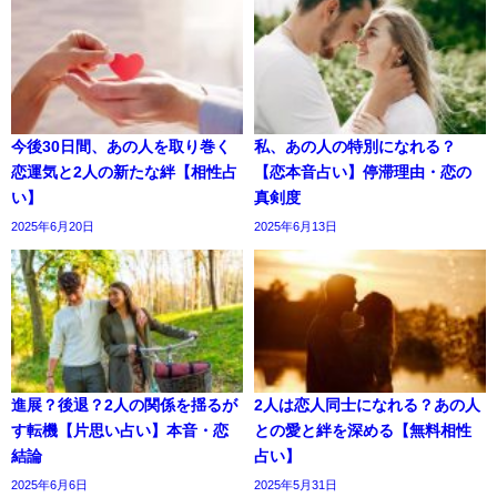
今後30日間、あの人を取り巻く
私、あの人の特別になれる？
恋運気と2人の新たな絆【相性占
【恋本音占い】停滞理由・恋の
い】
真剣度
2025年6月20日
2025年6月13日
進展？後退？2人の関係を揺るが
2人は恋人同士になれる？あの人
す転機【片思い占い】本音・恋
との愛と絆を深める【無料相性
結論
占い】
2025年6月6日
2025年5月31日