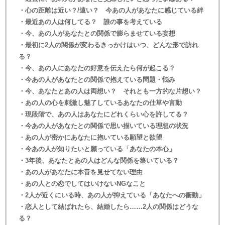
・心の距離は近い？/遠い？ 今あの人があなたに感じている絆
・最近あの人は何してる？ 誰の事を考えている
・今、あの人があなたとの関係で膨らませている妄想
・最初に2人の関係が変わるきっかけはいつ、どんな形で訪れ
る？
・今、あの人にあなたの好意を伝えたら何が起こる？
・今あの人があなたとの関係で抱えている問題・悩み
・今、あなたとあの人は両想い？ それとも一方的な片想い？
・あの人の心を刺激し魅了しているあなたの仕草や言動
・現段階で、あの人はあなたにどれくらい心を許してる？
・今あの人があなたとの関係で思い描いている理想の状況
・あの人が密かにあなたに抱いている願望と欲望
・今あの人が知りたいと願っている「あなたの本心」
・3年後、あなたとあの人はどんな関係を築いている？
・あの人があなたに本音を見せてない理由
・あの人との恋でしてはいけないNGなこと
・2人が近くにいる時、あの人が抑えている「あなたへの衝動」
・恋人として結ばれたら、結婚したら……2人の関係はどうな
る？