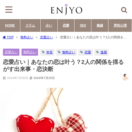
HOME
コラム
占い
恋愛
SEX
復縁
男性心理
TOP
無料占い
恋愛占い
恋愛占い｜あなたの恋は叶う？2人の関係を揺
るがす出来事・恋決断
恋愛占い
無料占い
本音
無料占い
恋愛
進展
恋愛占い｜あなたの恋は叶う？2人の関係を揺る
がす出来事・恋決断
2024年7月30日
2024年7月25日