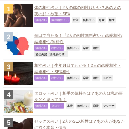
体の相性占い｜2人の体の相性はいい？あの人の
夜の顔・欲望・SEX
,
,
,
,
,
,
無料占い
体の相性占い
欲望
無料占い
恋愛
相性
辛口で当たる！『2人の相性無料占い』恋愛相性/
結婚相性/体相性
,
,
,
,
,
無料占い
相性占い
無料占い
恋愛
相性
,
愛佳央梨（西池袋の母）
相性占い｜生年月日でわかる！2人の恋愛相性・
結婚相性・SEX相性
,
,
,
,
,
,
無料占い
相性占い
無料占い
恋愛
相性
スピカ
タロット占い｜相手の気持ちは？あの人は私の事
をどう思ってる？
,
,
,
,
,
,
無料占い
タロット
本音
無料占い
恋愛
マシーナ
セックス占い｜2人のSEX相性は？あの人があなた
に抱く本音・情欲