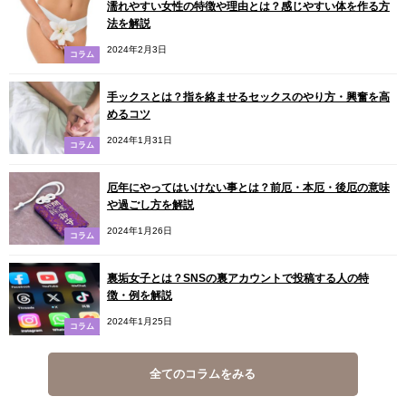
濡れやすい女性の特徴や理由とは？感じやすい体を作る方
法を解説
2024年2月3日
コラム
手ックスとは？指を絡ませるセックスのやり方・興奮を高
めるコツ
2024年1月31日
コラム
厄年にやってはいけない事とは？前厄・本厄・後厄の意味
や過ごし方を解説
2024年1月26日
コラム
裏垢女子とは？SNSの裏アカウントで投稿する人の特
徴・例を解説
2024年1月25日
コラム
全てのコラムをみる