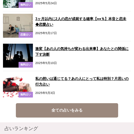
2025年5月24日
無料占い
3ヶ月以内に2人の恋が成就する確率【●●％】本音と恋未
◆恋愛占い
2025年5月17日
恋愛占い
激変【あの人の気持ちが変わる出来事】あなたとの関係に
下す決断
2025年5月10日
無料占い
私の想いは通じてる？あの人にとって私は特別？片思いの
行方占い
2025年5月3日
無料占い
全ての占いをみる
占いランキング