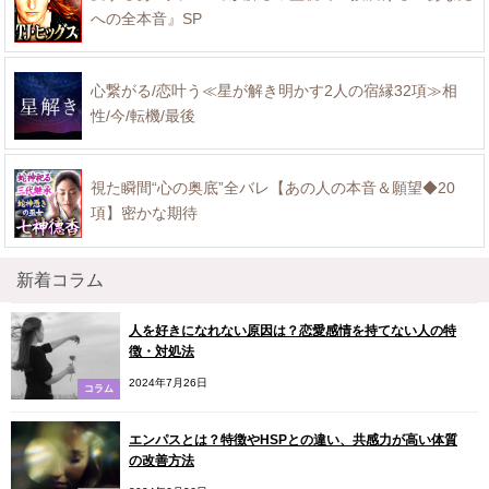
への全本音』SP
心繋がる/恋叶う≪星が解き明かす2人の宿縁32項≫相
性/今/転機/最後
視た瞬間“心の奥底”全バレ【あの人の本音＆願望◆20
項】密かな期待
新着コラム
人を好きになれない原因は？恋愛感情を持てない人の特
徴・対処法
2024年7月26日
コラム
エンパスとは？特徴やHSPとの違い、共感力が高い体質
の改善方法