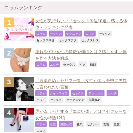
コラムランキング
女性が気持ちいい『セックス体位10選』感じる体
位・ランキング発表
,
,
,
,
,
コラム
セックス
テクニック
エッチ
セックス
,
,
,
セックス体位
セックステク
セックスレス
濡れやすい女性の特徴や理由とは？感じやすい体
を作る方法を解説
,
,
,
,
,
コラム
エッチ
セックス
イク
前戯
『言葉責め』セリフ一覧｜女性がエッチ中に男性
に言われたい言葉
,
,
,
,
,
コラム
ナイトライフ
セックス
テクニック
エッチ
,
,
,
,
エッチ
セックス
セックステク
言葉責め
男がムラっとする『エロい体』とは？セクシーな
女性の特徴12項
,
,
,
,
,
,
,
コラム
恋愛
男性心理
色気
セクシー
女性
恋愛
,
エロい