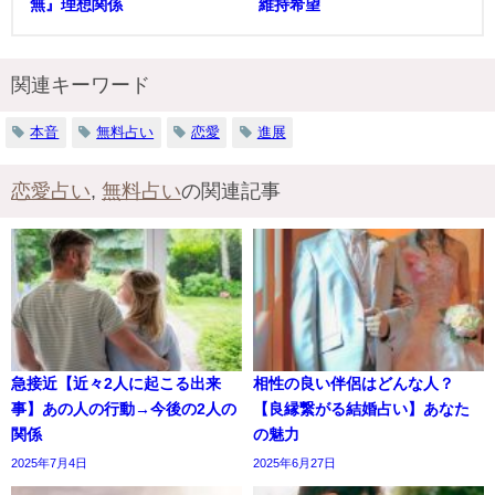
無』理想関係
維持希望
関連キーワード
本音
無料占い
恋愛
進展
恋愛占い
,
無料占い
の関連記事
急接近【近々2人に起こる出来
相性の良い伴侶はどんな人？
事】あの人の行動→今後の2人の
【良縁繋がる結婚占い】あなた
関係
の魅力
2025年7月4日
2025年6月27日