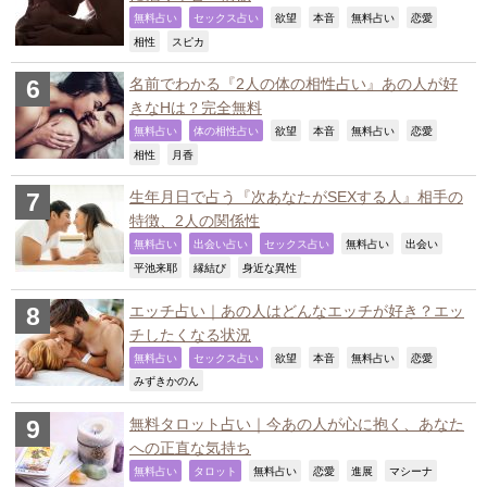
,
,
,
,
,
,
無料占い
セックス占い
欲望
本音
無料占い
恋愛
,
,
相性
スピカ
名前でわかる『2人の体の相性占い』あの人が好
きなHは？完全無料
,
,
,
,
,
,
無料占い
体の相性占い
欲望
本音
無料占い
恋愛
,
,
相性
月香
生年月日で占う『次あなたがSEXする人』相手の
特徴、2人の関係性
,
,
,
,
,
無料占い
出会い占い
セックス占い
無料占い
出会い
,
,
,
平池来耶
縁結び
身近な異性
エッチ占い｜あの人はどんなエッチが好き？エッ
チしたくなる状況
,
,
,
,
,
,
無料占い
セックス占い
欲望
本音
無料占い
恋愛
,
みずきかのん
無料タロット占い｜今あの人が心に抱く、あなた
への正直な気持ち
,
,
,
,
,
,
無料占い
タロット
無料占い
恋愛
進展
マシーナ