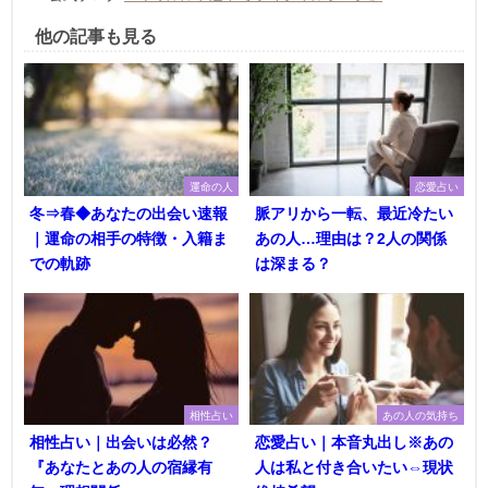
他の記事も見る
運命の人
恋愛占い
冬⇒春◆あなたの出会い速報
脈アリから一転、最近冷たい
｜運命の相手の特徴・入籍ま
あの人…理由は？2人の関係
での軌跡
は深まる？
相性占い
あの人の気持ち
相性占い｜出会いは必然？
恋愛占い｜本音丸出し※あの
『あなたとあの人の宿縁有
人は私と付き合いたい⇔現状