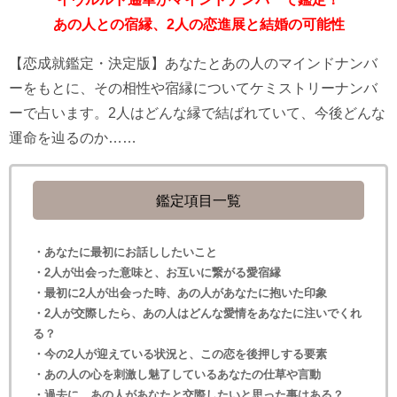
あの人との宿縁、2人の恋進展と結婚の可能性
【恋成就鑑定・決定版】あなたとあの人のマインドナンバ
ーをもとに、その相性や宿縁についてケミストリーナンバ
ーで占います。2人はどんな縁で結ばれていて、今後どんな
運命を辿るのか……
鑑定項目一覧
・あなたに最初にお話ししたいこと
・2人が出会った意味と、お互いに繋がる愛宿縁
・最初に2人が出会った時、あの人があなたに抱いた印象
・2人が交際したら、あの人はどんな愛情をあなたに注いでくれ
る？
・今の2人が迎えている状況と、この恋を後押しする要素
・あの人の心を刺激し魅了しているあなたの仕草や言動
・過去に、あの人があなたと交際したいと思った事はある？