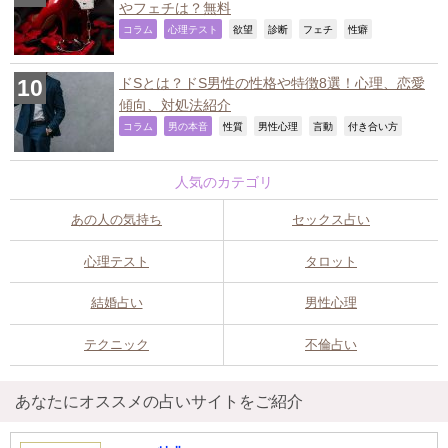
やフェチは？無料
,
,
,
,
,
,
コラム
心理テスト
欲望
診断
フェチ
性癖
ドSとは？ドS男性の性格や特徴8選！心理、恋愛
傾向、対処法紹介
,
,
,
,
,
,
コラム
男の本音
性質
男性心理
言動
付き合い方
人気のカテゴリ
あの人の気持ち
セックス占い
心理テスト
タロット
結婚占い
男性心理
テクニック
不倫占い
あなたにオススメの占いサイトをご紹介