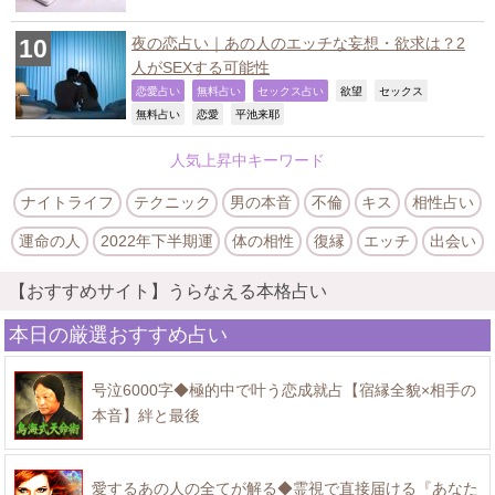
夜の恋占い｜あの人のエッチな妄想・欲求は？2
人がSEXする可能性
,
,
,
,
,
恋愛占い
無料占い
セックス占い
欲望
セックス
,
,
,
無料占い
恋愛
平池来耶
人気上昇中キーワード
ナイトライフ
テクニック
男の本音
不倫
キス
相性占い
運命の人
2022年下半期運
体の相性
復縁
エッチ
出会い
【おすすめサイト】うらなえる本格占い
本日の厳選おすすめ占い
号泣6000字◆極的中で叶う恋成就占【宿縁全貌×相手の
本音】絆と最後
愛するあの人の全てが解る◆霊視で直接届ける『あなた