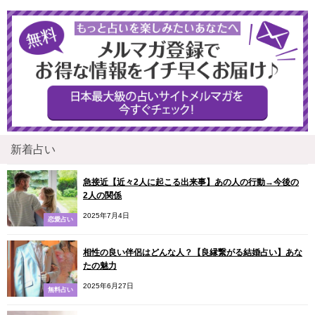
新着占い
急接近【近々2人に起こる出来事】あの人の行動→今後の
2人の関係
2025年7月4日
恋愛占い
相性の良い伴侶はどんな人？【良縁繋がる結婚占い】あな
たの魅力
2025年6月27日
無料占い