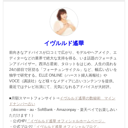
イヴルルド遙華
前向きなアドバイスが口コミで広がり、モデルやヘアメイク、エ
ディターなどの業界で絶大な支持を得る、いま話題のフォーチュ
ンアドバイザー。西洋占星術、タロットをはじめ、人生の流れを
24の節目で区切る「フォーチュンサイクル」など、幅広い占いを
独学で研究する。ELLE ONLINE（ハースト婦人画報社）や
VOCE（講談社）など様々なメディアに占いコンテンツを提供。
最近ではテレビ出演にて、元気になれるアドバイスが大好評。
■月額スマートフォンサイト⇒
イヴルルド遙華の数秘術 マイン
ドナンバー占い
（docomo・au・SoftBank・Amazonpay・楽天ペイでお楽しみい
ただけます！）
・公式HP/
「イヴルルド遙華 オフィシャルホームページ」
・公式ブログ/
「イヴルルド遙華 オフィシャルブログ」