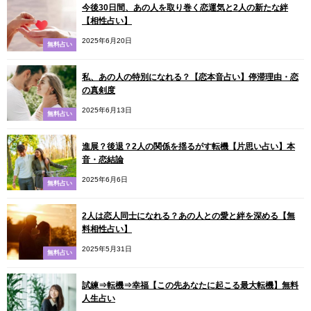
今後30日間、あの人を取り巻く恋運気と2人の新たな絆
【相性占い】
2025年6月20日
無料占い
私、あの人の特別になれる？【恋本音占い】停滞理由・恋
の真剣度
2025年6月13日
無料占い
進展？後退？2人の関係を揺るがす転機【片思い占い】本
音・恋結論
2025年6月6日
無料占い
2人は恋人同士になれる？あの人との愛と絆を深める【無
料相性占い】
2025年5月31日
無料占い
試練⇒転機⇒幸福【この先あなたに起こる最大転機】無料
人生占い