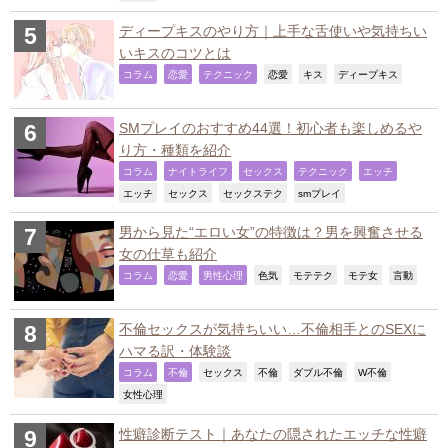
ディープキスのやり方｜上手な舌使いや気持ちい
いキスのコツとは
,
,
,
,
,
,
コラム
恋愛
テクニック
恋愛
キス
ディープキス
SMプレイのおすすめ44選！初心者も楽しめるや
り方・種類を紹介
,
,
,
,
,
コラム
ナイトライフ
セックス
テクニック
エッチ
,
,
,
,
エッチ
セックス
セックステク
smプレイ
男から見た“エロい女”の特徴は？男を興奮させる
女の仕草も紹介
,
,
,
,
,
,
,
コラム
恋愛
男性心理
色気
モテテク
モテ女
言動
不倫セックスが気持ちいい…不倫相手とのSEXに
ハマる訳・体験談
,
,
,
,
,
,
コラム
不倫
セックス
不倫
ダブル不倫
W不倫
,
女性心理
性癖診断テスト｜あなたの隠されたエッチな性癖