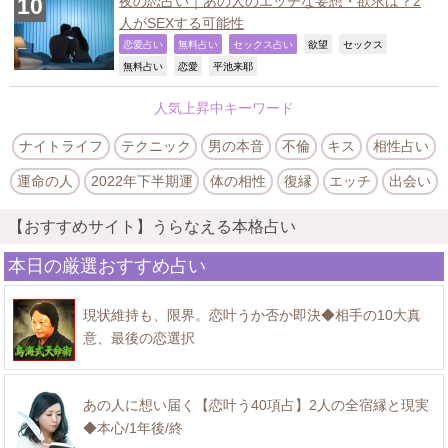
夜の恋占い｜あの人のエッチな妄想・欲求は？2
人がSEXする可能性
,
,
,
,
,
恋愛占い
無料占い
セックス占い
欲望
セックス
,
,
,
無料占い
恋愛
平池来耶
人気上昇中キーワード
ナイトライフ
テクニック
男の本音
不倫
キス
相性占い
運命の人
2022年下半期運
体の相性
復縁
エッチ
出会い
【おすすめサイト】うらなえる本格占い
本日の厳選おすすめ占い
現状維持も、限界。恋叶うか否か即決◆相手の10大真
意、最後の恋選択
あの人に想い届く【恋叶う40項占】2人の全宿縁と現実
◆本心/1年後/終