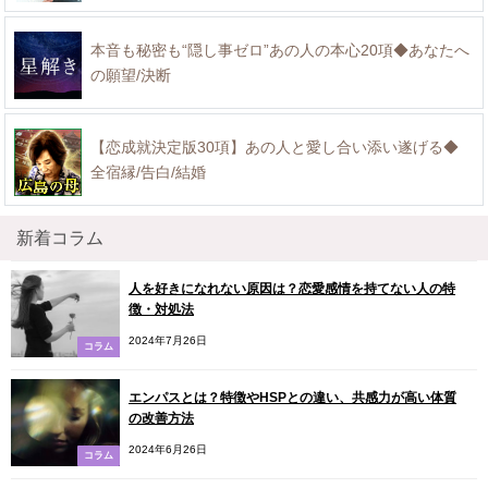
本音も秘密も“隠し事ゼロ”あの人の本心20項◆あなたへ
の願望/決断
【恋成就決定版30項】あの人と愛し合い添い遂げる◆
全宿縁/告白/結婚
新着コラム
人を好きになれない原因は？恋愛感情を持てない人の特
徴・対処法
2024年7月26日
コラム
エンパスとは？特徴やHSPとの違い、共感力が高い体質
の改善方法
2024年6月26日
コラム