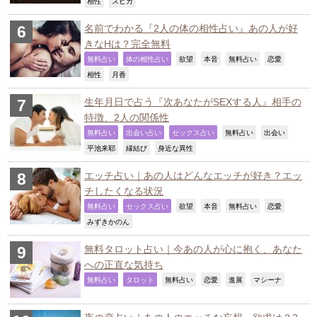
,
,
相性
スピカ
名前でわかる『2人の体の相性占い』あの人が好
きなHは？完全無料
,
,
,
,
,
,
無料占い
体の相性占い
欲望
本音
無料占い
恋愛
,
,
相性
月香
生年月日で占う『次あなたがSEXする人』相手の
特徴、2人の関係性
,
,
,
,
,
無料占い
出会い占い
セックス占い
無料占い
出会い
,
,
,
平池来耶
縁結び
身近な異性
エッチ占い｜あの人はどんなエッチが好き？エッ
チしたくなる状況
,
,
,
,
,
,
無料占い
セックス占い
欲望
本音
無料占い
恋愛
,
みずきかのん
無料タロット占い｜今あの人が心に抱く、あなた
への正直な気持ち
,
,
,
,
,
,
無料占い
タロット
無料占い
恋愛
進展
マシーナ