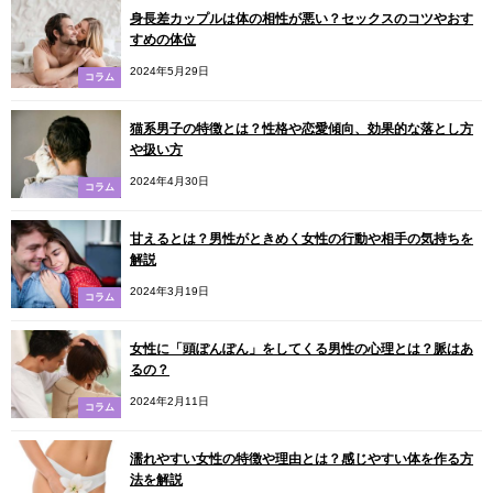
身長差カップルは体の相性が悪い？セックスのコツやおす
すめの体位
2024年5月29日
コラム
猫系男子の特徴とは？性格や恋愛傾向、効果的な落とし方
や扱い方
2024年4月30日
コラム
甘えるとは？男性がときめく女性の行動や相手の気持ちを
解説
2024年3月19日
コラム
女性に「頭ぽんぽん」をしてくる男性の心理とは？脈はあ
るの？
2024年2月11日
コラム
濡れやすい女性の特徴や理由とは？感じやすい体を作る方
法を解説