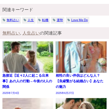
関連キーワード
無料占い
人生
転機
運勢
Love Me Do
無料占い
,
人生占い
の関連記事
急接近【近々2人に起こる出来
相性の良い伴侶はどんな人？
事】あの人の行動→今後の2人の
【良縁繋がる結婚占い】あなた
関係
の魅力
2025年7月4日
2025年6月27日