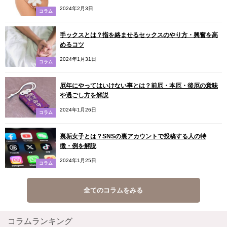
2024年2月3日
コラム
手ックスとは？指を絡ませるセックスのやり方・興奮を高
めるコツ
2024年1月31日
コラム
厄年にやってはいけない事とは？前厄・本厄・後厄の意味
や過ごし方を解説
2024年1月26日
コラム
裏垢女子とは？SNSの裏アカウントで投稿する人の特
徴・例を解説
2024年1月25日
コラム
全てのコラムをみる
コラムランキング