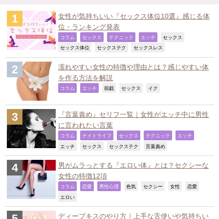
女性が気持ちいい『セックス体位10選』感じる体
位・ランキング発表
,
,
,
,
,
コラム
セックス
テクニック
エッチ
セックス
,
,
,
セックス体位
セックステク
セックスレス
濡れやすい女性の特徴や理由とは？感じやすい体
を作る方法を解説
,
,
,
,
,
コラム
エッチ
前戯
セックス
イク
『言葉責め』セリフ一覧｜女性がエッチ中に男性
に言われたい言葉
,
,
,
,
,
コラム
ナイトライフ
セックス
テクニック
エッチ
,
,
,
,
エッチ
セックス
セックステク
言葉責め
男がムラっとする『エロい体』とは？セクシーな
女性の特徴12項
,
,
,
,
,
,
,
コラム
恋愛
男性心理
色気
セクシー
女性
恋愛
,
エロい
ディープキスのやり方｜上手な舌使いや気持ちい