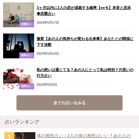
3ヶ月以内に2人の恋が成就する確率【●●％】本音と恋未
◆恋愛占い
2025年5月17日
恋愛占い
激変【あの人の気持ちが変わる出来事】あなたとの関係に
下す決断
2025年5月10日
無料占い
私の想いは通じてる？あの人にとって私は特別？片思いの
行方占い
2025年5月3日
無料占い
全ての占いをみる
占いランキング
体の相性占い｜2人の体の相性はいい？あの人の