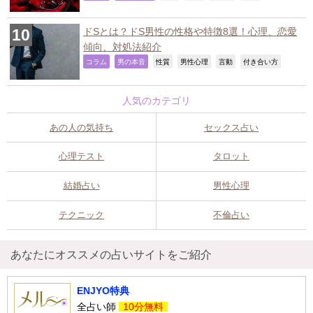
ドSとは？ドS男性の性格や特徴8選！心理、恋愛
傾向、対処法紹介
,
,
,
,
,
,
コラム
男の本音
性質
男性心理
言動
付き合い方
人気のカテゴリ
あの人の気持ち
セックス占い
心理テスト
タロット
結婚占い
男性心理
テクニック
不倫占い
あなたにオススメの占いサイトをご紹介
ENJYO特典
全占い師
10分無料