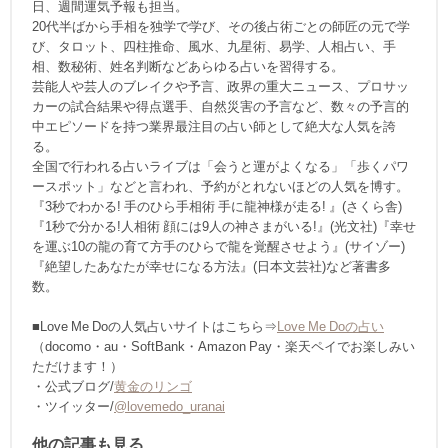
日、週間運気予報も担当。
20代半ばから手相を独学で学び、その後占術ごとの師匠の元で学
び、タロット、四柱推命、風水、九星術、易学、人相占い、手
相、数秘術、姓名判断などあらゆる占いを習得する。
芸能人や芸人のブレイクや予言、政界の重大ニュース、プロサッ
カーの試合結果や得点選手、自然災害の予言など、数々の予言的
中エピソードを持つ業界最注目の占い師として絶大な人気を誇
る。
全国で行われる占いライブは「会うと運がよくなる」「歩くパワ
ースポット」などと言われ、予約がとれないほどの人気を博す。
『3秒でわかる! 手のひら手相術 手に龍神様が走る! 』(さくら舎)
『1秒で分かる!人相術 顔には9人の神さまがいる!』(光文社)『幸せ
を運ぶ10の龍の育て方手のひらで龍を覚醒させよう』(サイゾー)
『絶望したあなたが幸せになる方法』(日本文芸社)など著書多
数。
■Love Me Doの人気占いサイトはこちら⇒
Love Me Doの占い
（docomo・au・SoftBank・Amazon Pay・楽天ペイでお楽しみい
ただけます！）
・公式ブログ/
黄金のリンゴ
・ツイッター/
@lovemedo_uranai
他の記事も見る