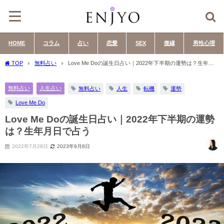
HOME
コラム
占い
恋愛
SEX
復縁
男性心理
TOP
無料占い
Love Me Doの誕生日占い｜2022年下半期の運勢は？生年月
日で占う
無料占い
人生占い
無料占い
人生
転機
運勢
Love Me Do
Love Me Doの誕生日占い｜2022年下半期の運勢
は？生年月日で占う
2022年7月28日
2023年9月8日