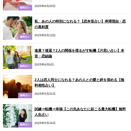
2025年6月20日
無料占い
私、あの人の特別になれる？【恋本音占い】停滞理由・恋
の真剣度
2025年6月13日
無料占い
進展？後退？2人の関係を揺るがす転機【片思い占い】本
音・恋結論
2025年6月6日
無料占い
2人は恋人同士になれる？あの人との愛と絆を深める【無
料相性占い】
2025年5月31日
無料占い
試練⇒転機⇒幸福【この先あなたに起こる最大転機】無料
人生占い
2025年5月24日
無料占い