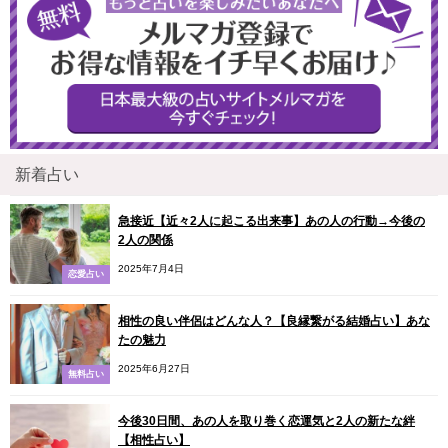
新着占い
急接近【近々2人に起こる出来事】あの人の行動→今後の
2人の関係
2025年7月4日
恋愛占い
相性の良い伴侶はどんな人？【良縁繋がる結婚占い】あな
たの魅力
2025年6月27日
無料占い
今後30日間、あの人を取り巻く恋運気と2人の新たな絆
【相性占い】