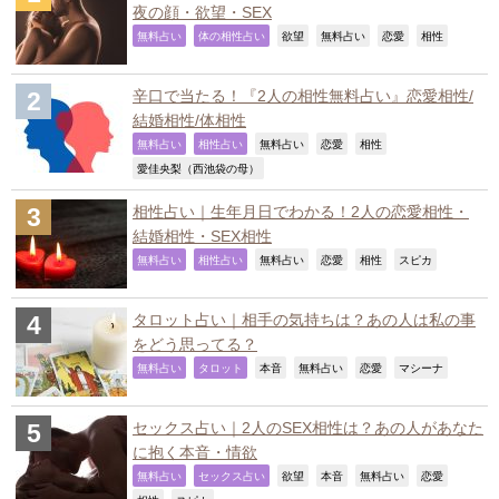
夜の顔・欲望・SEX
,
,
,
,
,
,
無料占い
体の相性占い
欲望
無料占い
恋愛
相性
辛口で当たる！『2人の相性無料占い』恋愛相性/
結婚相性/体相性
,
,
,
,
,
無料占い
相性占い
無料占い
恋愛
相性
,
愛佳央梨（西池袋の母）
相性占い｜生年月日でわかる！2人の恋愛相性・
結婚相性・SEX相性
,
,
,
,
,
,
無料占い
相性占い
無料占い
恋愛
相性
スピカ
タロット占い｜相手の気持ちは？あの人は私の事
をどう思ってる？
,
,
,
,
,
,
無料占い
タロット
本音
無料占い
恋愛
マシーナ
セックス占い｜2人のSEX相性は？あの人があなた
に抱く本音・情欲
,
,
,
,
,
,
無料占い
セックス占い
欲望
本音
無料占い
恋愛