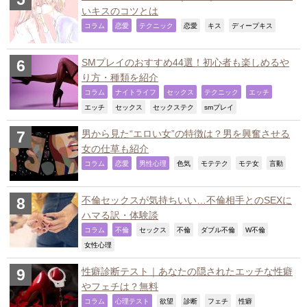
いキスのコツとは
,
,
,
,
,
,
コラム
恋愛
テクニック
恋愛
キス
ディープキス
SMプレイのおすすめ44選！初心者も楽しめるや
り方・種類を紹介
,
,
,
,
,
コラム
ナイトライフ
セックス
テクニック
エッチ
,
,
,
,
エッチ
セックス
セックステク
smプレイ
男から見た“エロい女”の特徴は？男を興奮させる
女の仕草も紹介
,
,
,
,
,
,
,
コラム
恋愛
男性心理
色気
モテテク
モテ女
言動
不倫セックスが気持ちいい…不倫相手とのSEXに
ハマる訳・体験談
,
,
,
,
,
,
コラム
不倫
セックス
不倫
ダブル不倫
W不倫
,
女性心理
性癖診断テスト｜あなたの隠されたエッチな性癖
やフェチは？無料
,
,
,
,
,
,
コラム
心理テスト
欲望
診断
フェチ
性癖