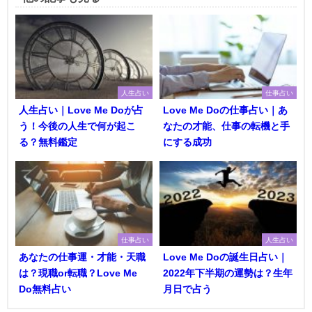
人生占い
仕事占い
人生占い｜Love Me Doが占
Love Me Doの仕事占い｜あ
う！今後の人生で何が起こ
なたの才能、仕事の転機と手
る？無料鑑定
にする成功
仕事占い
人生占い
あなたの仕事運・才能・天職
Love Me Doの誕生日占い｜
は？現職or転職？Love Me
2022年下半期の運勢は？生年
Do無料占い
月日で占う