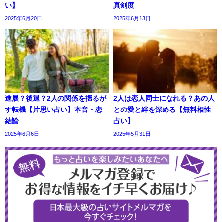
い】
真剣度
2025年6月20日
2025年6月13日
進展？後退？2人の関係を揺るが
2人は恋人同士になれる？あの人
す転機【片思い占い】本音・恋
との愛と絆を深める【無料相性
結論
占い】
2025年6月6日
2025年5月31日