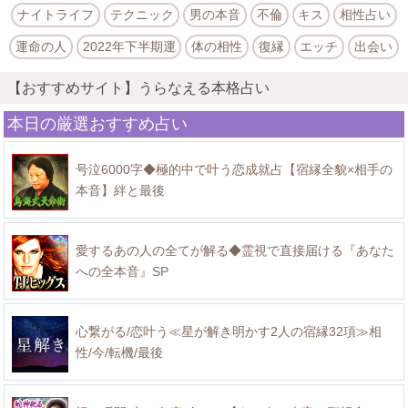
ナイトライフ
テクニック
男の本音
不倫
キス
相性占い
運命の人
2022年下半期運
体の相性
復縁
エッチ
出会い
【おすすめサイト】うらなえる本格占い
本日の厳選おすすめ占い
号泣6000字◆極的中で叶う恋成就占【宿縁全貌×相手の
本音】絆と最後
愛するあの人の全てが解る◆霊視で直接届ける『あなた
への全本音』SP
心繋がる/恋叶う≪星が解き明かす2人の宿縁32項≫相
性/今/転機/最後