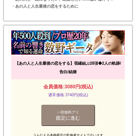
・あの人と人生最後の恋をするために
【あの人と人生最後の恋をする】宿縁結ぶ28項◆2人の軌跡/
告白/結婚
会員価格:3080円(税込)
通常価格:3740円(税込)
一部無料アリ
鑑定に進む
うらなえる本格鑑定の監修者サイトで占います