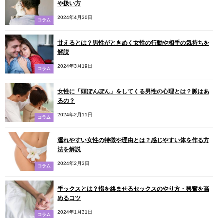
や扱い方
2024年4月30日
コラム
甘えるとは？男性がときめく女性の行動や相手の気持ちを
解説
2024年3月19日
コラム
女性に「頭ぽんぽん」をしてくる男性の心理とは？脈はあ
るの？
2024年2月11日
コラム
濡れやすい女性の特徴や理由とは？感じやすい体を作る方
法を解説
2024年2月3日
コラム
手ックスとは？指を絡ませるセックスのやり方・興奮を高
めるコツ
2024年1月31日
コラム