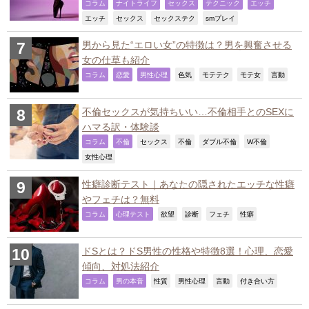
,
,
,
,
,
コラム
ナイトライフ
セックス
テクニック
エッチ
,
,
,
,
エッチ
セックス
セックステク
smプレイ
男から見た“エロい女”の特徴は？男を興奮させる
女の仕草も紹介
,
,
,
,
,
,
,
コラム
恋愛
男性心理
色気
モテテク
モテ女
言動
不倫セックスが気持ちいい…不倫相手とのSEXに
ハマる訳・体験談
,
,
,
,
,
,
コラム
不倫
セックス
不倫
ダブル不倫
W不倫
,
女性心理
性癖診断テスト｜あなたの隠されたエッチな性癖
やフェチは？無料
,
,
,
,
,
,
コラム
心理テスト
欲望
診断
フェチ
性癖
ドSとは？ドS男性の性格や特徴8選！心理、恋愛
傾向、対処法紹介
,
,
,
,
,
,
コラム
男の本音
性質
男性心理
言動
付き合い方