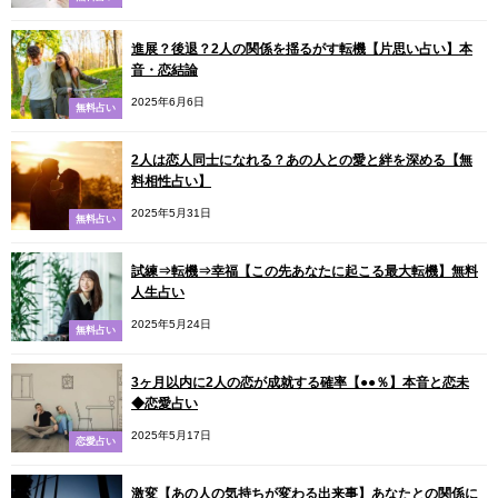
進展？後退？2人の関係を揺るがす転機【片思い占い】本
音・恋結論
2025年6月6日
無料占い
2人は恋人同士になれる？あの人との愛と絆を深める【無
料相性占い】
2025年5月31日
無料占い
試練⇒転機⇒幸福【この先あなたに起こる最大転機】無料
人生占い
2025年5月24日
無料占い
3ヶ月以内に2人の恋が成就する確率【●●％】本音と恋未
◆恋愛占い
2025年5月17日
恋愛占い
激変【あの人の気持ちが変わる出来事】あなたとの関係に