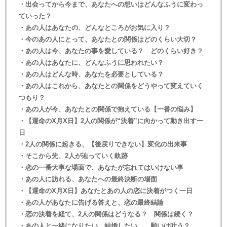
・出会ってから今まで、あなたへの想いはどんなふうに変わっ
ていった？
・あの人はあなたの、どんなところがお気に入り？
・今のあの人にとって、あなたとの関係はどのくらい大切？
・あの人は今、あなたの事を愛している？ どのくらい好き？
・あの人はあなたに、どんなふうに思われたい？
・あの人はどんな時、あなたを必要としている？
・あの人はこれから、あなたとの関係をどうやって変えていく
つもり？
・あの人が今、あなたとの関係で抱えている【一番の悩み】
・【運命のX月X日】2人の関係が“決着”に向かって動き出す一
日
・2人の関係に起きる、【後戻りできない】変化の出来事
・そこから先、2人が辿っていく軌跡
・恋の一番大事な場面で、あなたが忘れてはいけない事
・あの人に訪れる、あなたへの最終決断の場面
・【運命のX月X日】あなたとあの人の恋に決着がつく一日
・あの人があなたに告げる答えと、恋の最終結論
・恋の決着を経て、2人の関係はどうなる？ 関係は続く？
・あの人と一緒になりたい、結婚したい……願いは叶う？