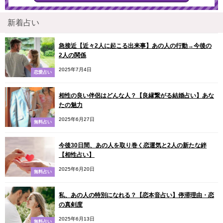
新着占い
急接近【近々2人に起こる出来事】あの人の行動→今後の
2人の関係
2025年7月4日
恋愛占い
相性の良い伴侶はどんな人？【良縁繋がる結婚占い】あな
たの魅力
2025年6月27日
無料占い
今後30日間、あの人を取り巻く恋運気と2人の新たな絆
【相性占い】
2025年6月20日
無料占い
私、あの人の特別になれる？【恋本音占い】停滞理由・恋
の真剣度
2025年6月13日
無料占い