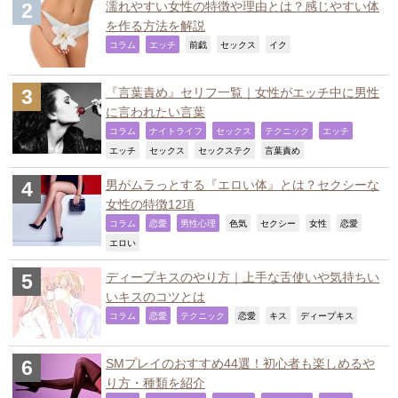
濡れやすい女性の特徴や理由とは？感じやすい体
を作る方法を解説
,
,
,
,
,
コラム
エッチ
前戯
セックス
イク
『言葉責め』セリフ一覧｜女性がエッチ中に男性
に言われたい言葉
,
,
,
,
,
コラム
ナイトライフ
セックス
テクニック
エッチ
,
,
,
,
エッチ
セックス
セックステク
言葉責め
男がムラっとする『エロい体』とは？セクシーな
女性の特徴12項
,
,
,
,
,
,
,
コラム
恋愛
男性心理
色気
セクシー
女性
恋愛
,
エロい
ディープキスのやり方｜上手な舌使いや気持ちい
いキスのコツとは
,
,
,
,
,
,
コラム
恋愛
テクニック
恋愛
キス
ディープキス
SMプレイのおすすめ44選！初心者も楽しめるや
り方・種類を紹介