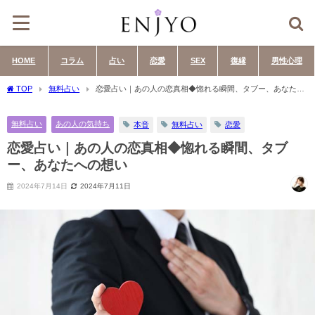
HOME
コラム
占い
恋愛
SEX
復縁
男性心理
TOP
無料占い
恋愛占い｜あの人の恋真相◆惚れる瞬間、タブー、あなたへ
の想い
無料占い
あの人の気持ち
本音
無料占い
恋愛
恋愛占い｜あの人の恋真相◆惚れる瞬間、タブ
ー、あなたへの想い
2024年7月14日
2024年7月11日