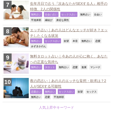
生年月日で占う『次あなたがSEXする人』相手の
特徴、2人の関係性
,
,
,
,
,
無料占い
出会い占い
セックス占い
無料占い
出会い
,
,
,
平池来耶
縁結び
身近な異性
エッチ占い｜あの人はどんなエッチが好き？エッ
チしたくなる状況
,
,
,
,
,
,
無料占い
セックス占い
欲望
本音
無料占い
恋愛
,
みずきかのん
無料タロット占い｜今あの人が心に抱く、あなた
への正直な気持ち
,
,
,
,
,
,
無料占い
タロット
無料占い
恋愛
進展
マシーナ
夜の恋占い｜あの人のエッチな妄想・欲求は？2
人がSEXする可能性
,
,
,
,
,
恋愛占い
無料占い
セックス占い
欲望
セックス
,
,
,
無料占い
恋愛
平池来耶
人気上昇中キーワード