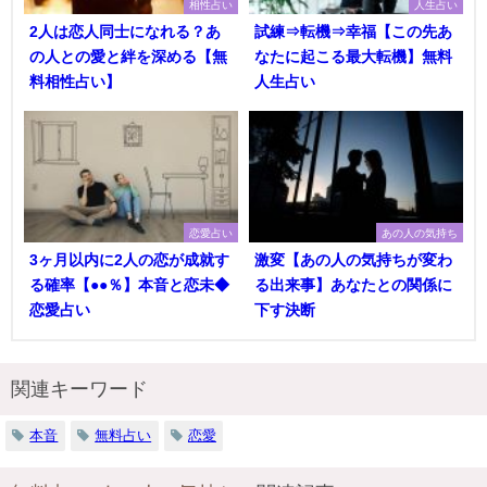
相性占い
人生占い
2人は恋人同士になれる？あ
試練⇒転機⇒幸福【この先あ
の人との愛と絆を深める【無
なたに起こる最大転機】無料
料相性占い】
人生占い
恋愛占い
あの人の気持ち
3ヶ月以内に2人の恋が成就す
激変【あの人の気持ちが変わ
る確率【●●％】本音と恋未◆
る出来事】あなたとの関係に
恋愛占い
下す決断
関連キーワード
本音
無料占い
恋愛