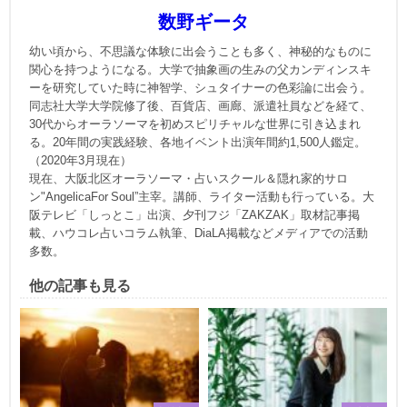
数野ギータ
幼い頃から、不思議な体験に出会うことも多く、神秘的なものに
関心を持つようになる。大学で抽象画の生みの父カンディンスキ
ーを研究していた時に神智学、シュタイナーの色彩論に出会う。
同志社大学大学院修了後、百貨店、画廊、派遣社員などを経て、
30代からオーラソーマを初めスピリチャルな世界に引き込まれ
る。20年間の実践経験、各地イベント出演年間約1,500人鑑定。
（2020年3月現在）
現在、大阪北区オーラソーマ・占いスクール＆隠れ家的サロ
ン"AngelicaFor Soul”主宰。講師、ライター活動も行っている。大
阪テレビ「しっとこ」出演、夕刊フジ「ZAKZAK」取材記事掲
載、ハウコレ占いコラム執筆、DiaLA掲載などメディアでの活動
多数。
他の記事も見る