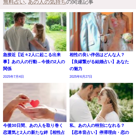
無料占い
,
あの人の気持ち
の関連記事
急接近【近々2人に起こる出来
相性の良い伴侶はどんな人？
事】あの人の行動→今後の2人の
【良縁繋がる結婚占い】あなた
関係
の魅力
2025年7月4日
2025年6月27日
今後30日間、あの人を取り巻く
私、あの人の特別になれる？
恋運気と2人の新たな絆【相性占
【恋本音占い】停滞理由・恋の