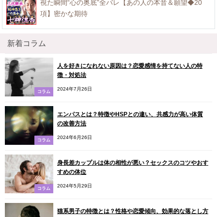
視た瞬間“心の奥底”全バレ【あの人の本音＆願望◆20
項】密かな期待
新着コラム
人を好きになれない原因は？恋愛感情を持てない人の特
徴・対処法
2024年7月26日
コラム
エンパスとは？特徴やHSPとの違い、共感力が高い体質
の改善方法
2024年6月26日
コラム
身長差カップルは体の相性が悪い？セックスのコツやおす
すめの体位
2024年5月29日
コラム
猫系男子の特徴とは？性格や恋愛傾向、効果的な落とし方