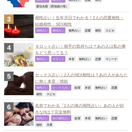
,
,
,
,
,
,
愛佳央梨（西池袋の母）
相性占い｜生年月日でわかる！2人の恋愛相性・
結婚相性・SEX相性
,
,
,
,
,
,
無料占い
相性占い
無料占い
恋愛
相性
スピカ
タロット占い｜相手の気持ちは？あの人は私の事
をどう思ってる？
,
,
,
,
,
,
無料占い
タロット
本音
無料占い
恋愛
マシーナ
セックス占い｜2人のSEX相性は？あの人があなた
に抱く本音・情欲
,
,
,
,
,
,
無料占い
セックス占い
欲望
本音
無料占い
恋愛
,
,
相性
スピカ
名前でわかる『2人の体の相性占い』あの人が好
きなHは？完全無料
,
,
,
,
,
,
無料占い
体の相性占い
欲望
本音
無料占い
恋愛
,
,
相性
月香