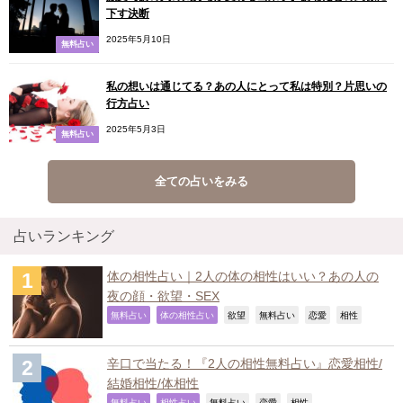
下す決断
2025年5月10日
無料占い
私の想いは通じてる？あの人にとって私は特別？片思いの
行方占い
2025年5月3日
無料占い
全ての占いをみる
占いランキング
体の相性占い｜2人の体の相性はいい？あの人の
夜の顔・欲望・SEX
,
,
,
,
,
,
無料占い
体の相性占い
欲望
無料占い
恋愛
相性
辛口で当たる！『2人の相性無料占い』恋愛相性/
結婚相性/体相性
無料占い
相性占い
無料占い
恋愛
相性