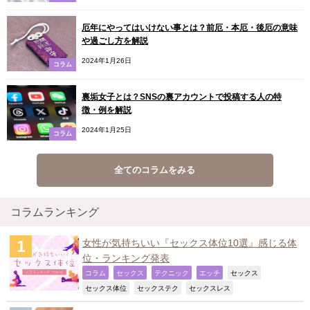
厄年にやってはいけない事とは？前厄・本厄・後厄の意味
や過ごし方を解説
2024年1月26日
コラム
裏垢女子とは？SNSの裏アカウントで投稿する人の特
徴・例を解説
2024年1月25日
コラム
全てのコラムをみる
コラムランキング
女性が気持ちいい『セックス体位10選』感じる体
位・ランキング発表
,
,
,
,
,
コラム
セックス
テクニック
エッチ
セックス
,
,
,
セックス体位
セックステク
セックスレス