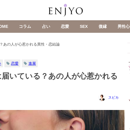
OME
コラム
占い
恋愛
SEX
復縁
男性心
？あの人が心惹かれる異性・恋結論
い
恋愛
進展
は届いている？あの人が心惹かれる
スピカ