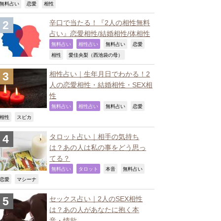
,
,
,
無料占い
恋愛
相性
辛口で当たる！『2人の相性無料
占い』恋愛相性/結婚相性/体相性
,
,
,
,
無料占い
相性占い
無料占い
恋愛
,
,
相性
愛佳央梨（西池袋の母）
相性占い｜生年月日でわかる！2
人の恋愛相性・結婚相性・SEX相
性
,
,
,
,
無料占い
相性占い
無料占い
恋愛
,
,
相性
スピカ
タロット占い｜相手の気持ち
は？あの人は私の事をどう思っ
てる？
,
,
,
,
無料占い
タロット
本音
無料占い
,
,
恋愛
マシーナ
セックス占い｜2人のSEX相性
は？あの人があなたに抱く本
音・情欲