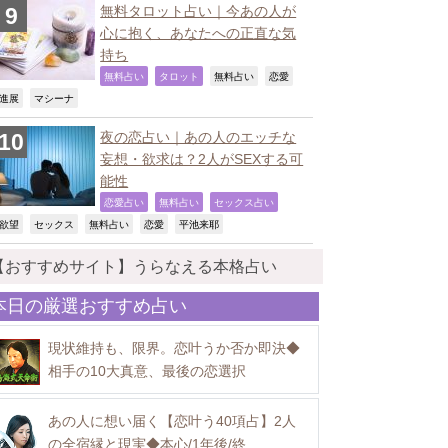
無料タロット占い｜今あの人が
心に抱く、あなたへの正直な気
持ち
,
,
,
,
無料占い
タロット
無料占い
恋愛
,
,
進展
マシーナ
夜の恋占い｜あの人のエッチな
妄想・欲求は？2人がSEXする可
能性
,
,
,
恋愛占い
無料占い
セックス占い
,
,
,
,
,
欲望
セックス
無料占い
恋愛
平池来耶
【おすすめサイト】うらなえる本格占い
本日の厳選おすすめ占い
現状維持も、限界。恋叶うか否か即決◆
相手の10大真意、最後の恋選択
あの人に想い届く【恋叶う40項占】2人
の全宿縁と現実◆本心/1年後/終