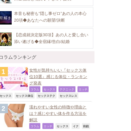
本音も秘密も“隠し事ゼロ”あの人の本心
20項◆あなたへの願望/決断
【恋成就決定版30項】あの人と愛し合い
添い遂げる◆全宿縁/告白/結婚
コラムランキング
女性が気持ちいい『セックス体
位10選』感じる体位・ランキン
グ発表
,
,
,
,
コラム
セックス
テクニック
エッチ
,
,
,
,
セックス
セックス体位
セックステク
セックスレス
濡れやすい女性の特徴や理由と
は？感じやすい体を作る方法を
解説
,
,
,
,
コラム
エッチ
セックス
イク
前戯