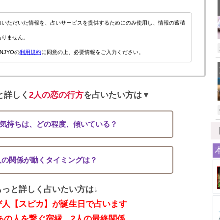
力いただいた情報を、占いサービスを提供するためにのみ使用し、情報の蓄積
ありません。
NJYOの
利用規約
に同意の上、必要情報をご入力ください。
と詳しく
2人の恋の行方
を占いたい方は▼
気持ちは、どの程度、傾いている？
人の関係が動くタイミングは？
もっと詳しく占いたい方は↓
び人【スピカ】が誕生日で占います
あの人を繋ぐ宿縁、2人の最終関係