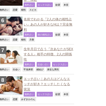
,
,
,
,
無料占い
セックス占い
欲望
本音
,
,
,
,
無料占い
恋愛
相性
スピカ
名前でわかる『2人の体の相性占
い』あの人が好きなHは？完全無
料
,
,
,
,
無料占い
体の相性占い
欲望
本音
,
,
,
,
無料占い
恋愛
相性
月香
生年月日で占う『次あなたがSEX
する人』相手の特徴、2人の関係
性
,
,
,
無料占い
出会い占い
セックス占い
,
,
,
,
,
無料占い
出会い
平池来耶
縁結び
身近な異性
エッチ占い｜あの人はどんなエ
ッチが好き？エッチしたくなる
状況
,
,
,
,
無料占い
セックス占い
欲望
本音
,
,
,
無料占い
恋愛
みずきかのん