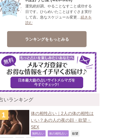
運気絶好調。やることなすこと成功する
日です。ひらめいたことはすぐさま実行
して吉。急なスケジュール変更…
続きを
読む
ランキングをもっとみる
占いランキング
体の相性占い｜2人の体の相性は
いい？あの人の夜の顔・欲望・
SEX
,
,
,
無料占い
体の相性占い
欲望