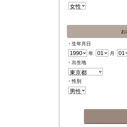
お
・生年月日
年
月
・出生地
・性別