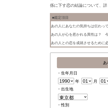
係に下す恋の結論について、詳
■鑑定項目
あの人にあなたの気持ちは伝わっ
あの人が心を惹かれる異性は？ 
あの人との恋を成就させるために
あ
・生年月日
年
月
・出生地
・性別