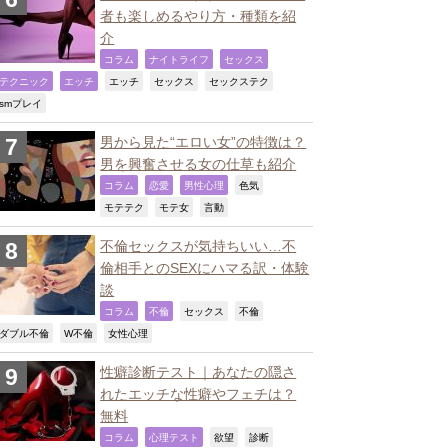
者も楽しめるやり方・種類を紹
介
,
,
,
コラム
ナイトライフ
セックス
,
,
,
,
,
テクニック
エッチ
エッチ
セックス
セックステク
,
smプレイ
男から見た“エロい女”の特徴は？
男を興奮させる女の仕草も紹介
,
,
,
,
コラム
恋愛
男性心理
色気
,
,
,
モテテク
モテ女
言動
不倫セックスが気持ちいい…不
倫相手とのSEXにハマる訳・体験
談
,
,
,
,
コラム
不倫
セックス
不倫
,
,
,
ダブル不倫
W不倫
女性心理
性癖診断テスト｜あなたの隠さ
れたエッチな性癖やフェチは？
無料
,
,
,
,
コラム
心理テスト
欲望
診断