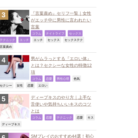
『言葉責め』セリフ一覧｜女性
がエッチ中に男性に言われたい
言葉
,
,
,
コラム
ナイトライフ
セックス
,
,
,
,
,
テクニック
エッチ
エッチ
セックス
セックステク
,
言葉責め
男がムラっとする『エロい体』
とは？セクシーな女性の特徴12
項
,
,
,
,
コラム
恋愛
男性心理
色気
,
,
,
,
セクシー
女性
恋愛
エロい
ディープキスのやり方｜上手な
舌使いや気持ちいいキスのコツ
とは
,
,
,
,
コラム
恋愛
テクニック
恋愛
キス
,
,
ディープキス
SMプレイのおすすめ44選！初心