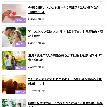
今後30日間、あの人を取り巻く恋運気と2人の新たな絆
【相性占い】
2025年6月20日
無料占い
私、あの人の特別になれる？【恋本音占い】停滞理由・恋
の真剣度
2025年6月13日
無料占い
進展？後退？2人の関係を揺るがす転機【片思い占い】本
音・恋結論
2025年6月6日
無料占い
2人は恋人同士になれる？あの人との愛と絆を深める【無
料相性占い】
2025年5月31日
無料占い
試練⇒転機⇒幸福【この先あなたに起こる最大転機】無料