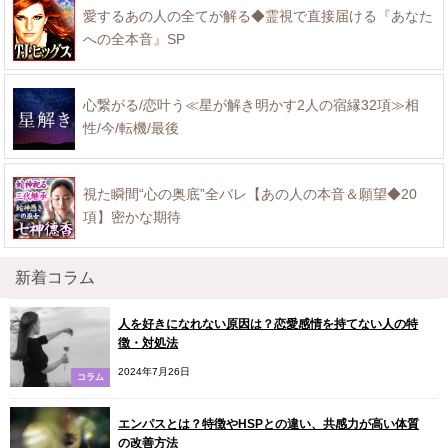
愛するあの人の全てが解る◆霊視で直接届ける『あなた
への全本音』SP
心繋がる/恋叶う≪星が解き明かす2人の宿縁32項≫相
性/今/転機/最後
視た瞬間“心の奥底”全バレ【あの人の本音＆願望◆20
項】密かな期待
新着コラム
人を好きになれない原因は？恋愛感情を持てない人の特
徴・対処法
2024年7月26日
コラム
エンパスとは？特徴やHSPとの違い、共感力が高い体質
の改善方法