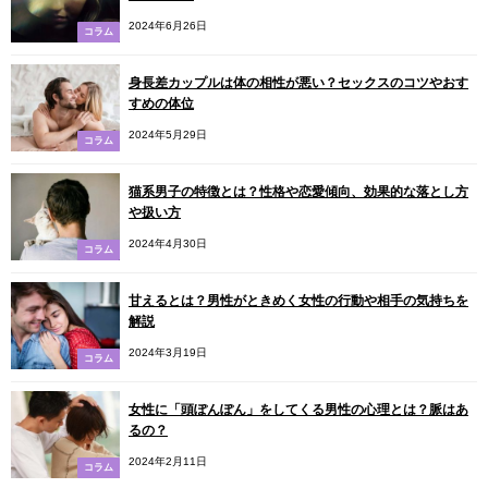
2024年6月26日
コラム
身長差カップルは体の相性が悪い？セックスのコツやおす
すめの体位
2024年5月29日
コラム
猫系男子の特徴とは？性格や恋愛傾向、効果的な落とし方
や扱い方
2024年4月30日
コラム
甘えるとは？男性がときめく女性の行動や相手の気持ちを
解説
2024年3月19日
コラム
女性に「頭ぽんぽん」をしてくる男性の心理とは？脈はあ
るの？
2024年2月11日
コラム