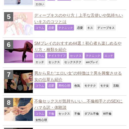
,
エロい
ディープキスのやり方｜上手な舌使いや気持ちい
いキスのコツとは
,
,
,
,
,
,
コラム
恋愛
テクニック
恋愛
キス
ディープキス
SMプレイのおすすめ44選！初心者も楽しめるや
り方・種類を紹介
,
,
,
,
,
コラム
ナイトライフ
セックス
テクニック
エッチ
,
,
,
,
エッチ
セックス
セックステク
smプレイ
男から見た“エロい女”の特徴は？男を興奮させる
女の仕草も紹介
,
,
,
,
,
,
,
コラム
恋愛
男性心理
色気
モテテク
モテ女
言動
不倫セックスが気持ちいい…不倫相手とのSEXに
ハマる訳・体験談
,
,
,
,
,
,
コラム
不倫
セックス
不倫
ダブル不倫
W不倫
,
女性心理