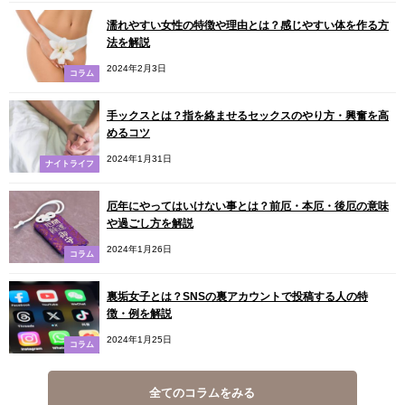
濡れやすい女性の特徴や理由とは？感じやすい体を作る方
法を解説
2024年2月3日
コラム
手ックスとは？指を絡ませるセックスのやり方・興奮を高
めるコツ
2024年1月31日
ナイトライフ
厄年にやってはいけない事とは？前厄・本厄・後厄の意味
や過ごし方を解説
2024年1月26日
コラム
裏垢女子とは？SNSの裏アカウントで投稿する人の特
徴・例を解説
2024年1月25日
コラム
全てのコラムをみる