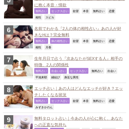
に抱く本音・情欲
,
,
,
,
,
,
無料占い
セックス占い
欲望
本音
無料占い
恋愛
,
,
相性
スピカ
名前でわかる『2人の体の相性占い』あの人が好
きなHは？完全無料
,
,
,
,
,
,
無料占い
体の相性占い
欲望
本音
無料占い
恋愛
,
,
相性
月香
生年月日で占う『次あなたがSEXする人』相手の
特徴、2人の関係性
,
,
,
,
,
無料占い
出会い占い
セックス占い
無料占い
出会い
,
,
,
平池来耶
縁結び
身近な異性
エッチ占い｜あの人はどんなエッチが好き？エッ
チしたくなる状況
,
,
,
,
,
,
無料占い
セックス占い
欲望
本音
無料占い
恋愛
,
みずきかのん
無料タロット占い｜今あの人が心に抱く、あなた
への正直な気持ち