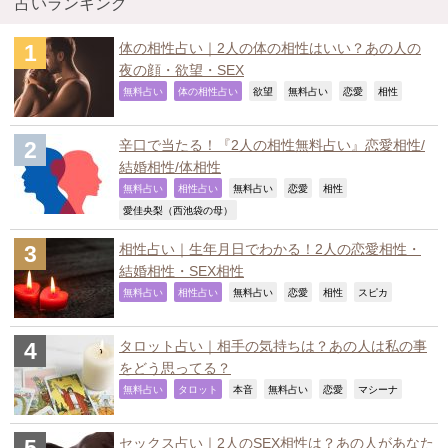
占いランキング
体の相性占い｜2人の体の相性はいい？あの人の
夜の顔・欲望・SEX
,
,
,
,
,
,
無料占い
体の相性占い
欲望
無料占い
恋愛
相性
辛口で当たる！『2人の相性無料占い』恋愛相性/
結婚相性/体相性
,
,
,
,
,
無料占い
相性占い
無料占い
恋愛
相性
,
愛佳央梨（西池袋の母）
相性占い｜生年月日でわかる！2人の恋愛相性・
結婚相性・SEX相性
,
,
,
,
,
,
無料占い
相性占い
無料占い
恋愛
相性
スピカ
タロット占い｜相手の気持ちは？あの人は私の事
をどう思ってる？
,
,
,
,
,
,
無料占い
タロット
本音
無料占い
恋愛
マシーナ
セックス占い｜2人のSEX相性は？あの人があなた