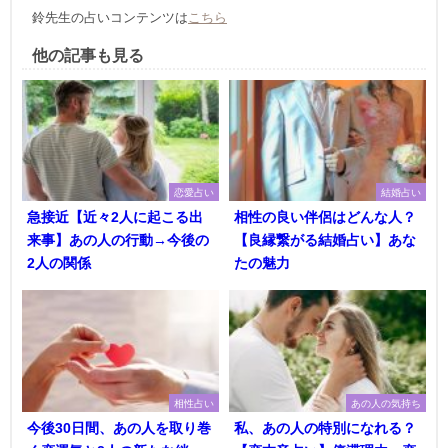
鈴先生の占いコンテンツは
こちら
他の記事も見る
恋愛占い
結婚占い
急接近【近々2人に起こる出
相性の良い伴侶はどんな人？
来事】あの人の行動→今後の
【良縁繋がる結婚占い】あな
2人の関係
たの魅力
相性占い
あの人の気持ち
今後30日間、あの人を取り巻
私、あの人の特別になれる？