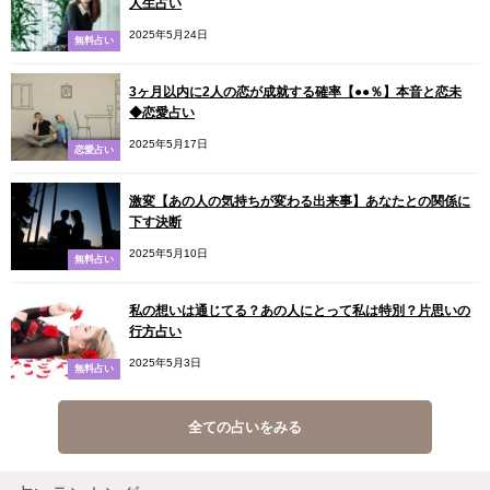
人生占い
2025年5月24日
無料占い
3ヶ月以内に2人の恋が成就する確率【●●％】本音と恋未
◆恋愛占い
2025年5月17日
恋愛占い
激変【あの人の気持ちが変わる出来事】あなたとの関係に
下す決断
2025年5月10日
無料占い
私の想いは通じてる？あの人にとって私は特別？片思いの
行方占い
2025年5月3日
無料占い
全ての占いをみる