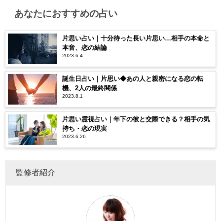
あなたにおすすめの占い
片思い占い｜十分待った長い片思い…相手の本命と
本音、恋の結論
2023.6.4
誕生日占い｜片思い◆あの人と親密になる恋の転
機、2人の最終関係
2023.8.1
片思い霊視占い｜年下の彼と交際できる？相手の気
持ち・恋の現実
2023.6.26
監修者紹介