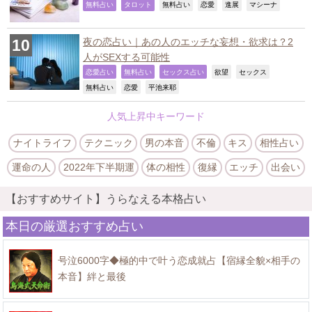
,
,
,
,
,
,
無料占い
タロット
無料占い
恋愛
進展
マシーナ
夜の恋占い｜あの人のエッチな妄想・欲求は？2
人がSEXする可能性
,
,
,
,
,
恋愛占い
無料占い
セックス占い
欲望
セックス
,
,
,
無料占い
恋愛
平池来耶
人気上昇中キーワード
ナイトライフ
テクニック
男の本音
不倫
キス
相性占い
運命の人
2022年下半期運
体の相性
復縁
エッチ
出会い
【おすすめサイト】うらなえる本格占い
本日の厳選おすすめ占い
号泣6000字◆極的中で叶う恋成就占【宿縁全貌×相手の
本音】絆と最後