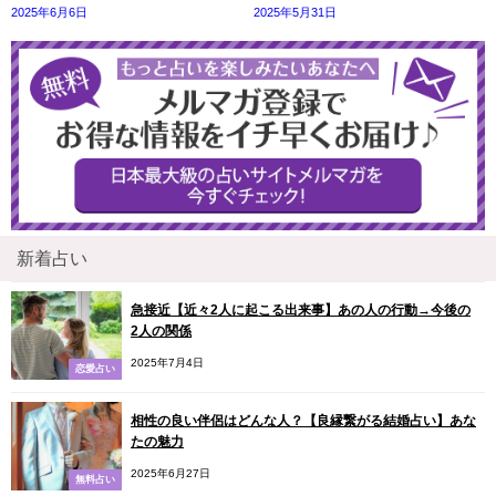
2025年6月6日
2025年5月31日
新着占い
急接近【近々2人に起こる出来事】あの人の行動→今後の
2人の関係
2025年7月4日
恋愛占い
相性の良い伴侶はどんな人？【良縁繋がる結婚占い】あな
たの魅力
2025年6月27日
無料占い