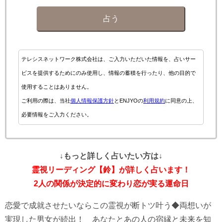
占う
テレシスネットワーク株式会社は、ご入力いただいた情報を、占いサー
ビスを提供するためにのみ使用し、情報の蓄積を行ったり、他の目的で
使用することはありません。
ご利用の際は、当社
個人情報保護方針
とENJYOの
利用規約
に同意の上、
必要情報をご入力ください。
↓もっと詳しく占いたい方は↓
霊視リーディング【鈴】が詳しく占います！
2人の関係が決定的に変わり恋が実る運命日
恋愛で成就させたいならこの霊視が断トツ叶う◆両想いが
実現した男女が続出！ あなたとあの人の宿縁と未来を知