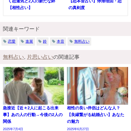
く恋運気と2人の新たな絆
【恋本音占い】停滞理由・恋
【相性占い】
の真剣度
関連キーワード
恋愛
進展
鈴
本音
無料占い
無料占い
,
片思い占い
の関連記事
急接近【近々2人に起こる出来
相性の良い伴侶はどんな人？
事】あの人の行動→今後の2人の
【良縁繋がる結婚占い】あなた
関係
の魅力
2025年7月4日
2025年6月27日