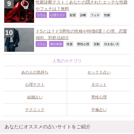
性癖診断テスト｜あなたの隠されたエッチな性癖
やフェチは？無料
,
,
,
,
,
,
コラム
心理テスト
欲望
診断
フェチ
性癖
ドSとは？ドS男性の性格や特徴8選！心理、恋愛
傾向、対処法紹介
,
,
,
,
,
,
コラム
男の本音
性質
男性心理
言動
付き合い方
人気のカテゴリ
あの人の気持ち
セックス占い
心理テスト
タロット
結婚占い
男性心理
テクニック
不倫占い
あなたにオススメの占いサイトをご紹介