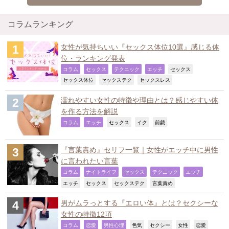
コラムランキング
女性が気持ちいい『セックス体位10選』感じる体
位・ランキング発表
,
,
,
,
,
コラム
セックス
テクニック
エッチ
セックス
,
,
,
セックス体位
セックステク
セックスレス
濡れやすい女性の特徴や理由とは？感じやすい体
を作る方法を解説
,
,
,
,
,
コラム
エッチ
セックス
イク
前戯
『言葉責め』セリフ一覧｜女性がエッチ中に男性
に言われたい言葉
,
,
,
,
,
コラム
ナイトライフ
セックス
テクニック
エッチ
,
,
,
,
エッチ
セックス
セックステク
言葉責め
男がムラっとする『エロい体』とは？セクシーな
女性の特徴12項
,
,
,
,
,
,
,
コラム
恋愛
男性心理
色気
セクシー
女性
恋愛