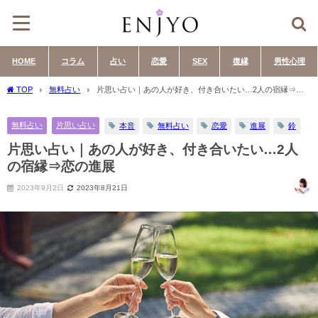
HOME
コラム
占い
恋愛
SEX
復縁
男性心理
TOP
無料占い
片思い占い｜あの人が好き、付き合いたい…2人の宿縁⇒恋
の進展
無料占い
片思い占い
本音
無料占い
恋愛
進展
鈴
片思い占い｜あの人が好き、付き合いたい…2人
の宿縁⇒恋の進展
2023年9月2日
2023年8月21日