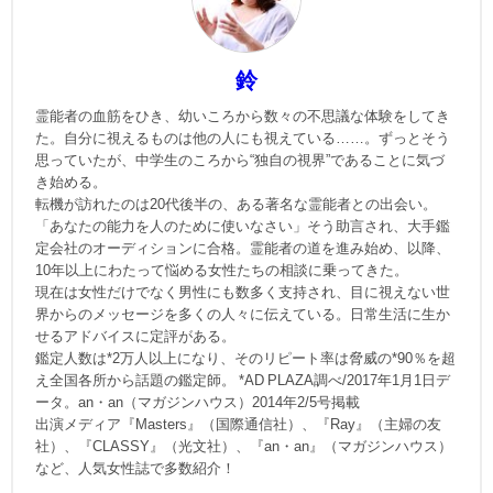
鈴
霊能者の血筋をひき、幼いころから数々の不思議な体験をしてき
た。自分に視えるものは他の人にも視えている……。ずっとそう
思っていたが、中学生のころから“独自の視界”であることに気づ
き始める。
転機が訪れたのは20代後半の、ある著名な霊能者との出会い。
「あなたの能力を人のために使いなさい」そう助言され、大手鑑
定会社のオーディションに合格。霊能者の道を進み始め、以降、
10年以上にわたって悩める女性たちの相談に乗ってきた。
現在は女性だけでなく男性にも数多く支持され、目に視えない世
界からのメッセージを多くの人々に伝えている。日常生活に生か
せるアドバイスに定評がある。
鑑定人数は*2万人以上になり、そのリピート率は脅威の*90％を超
え全国各所から話題の鑑定師。 *AD PLAZA調べ/2017年1月1日デ
ータ。an・an（マガジンハウス）2014年2/5号掲載
出演メディア『Masters』（国際通信社）、『Ray』（主婦の友
社）、『CLASSY』（光文社）、『an・an』（マガジンハウス）
など、人気女性誌で多数紹介！