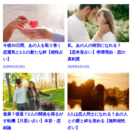
今後30日間、あの人を取り巻く
私、あの人の特別になれる？
恋運気と2人の新たな絆【相性占
【恋本音占い】停滞理由・恋の
い】
真剣度
2025年6月20日
2025年6月13日
進展？後退？2人の関係を揺るが
2人は恋人同士になれる？あの人
す転機【片思い占い】本音・恋
との愛と絆を深める【無料相性
結論
占い】