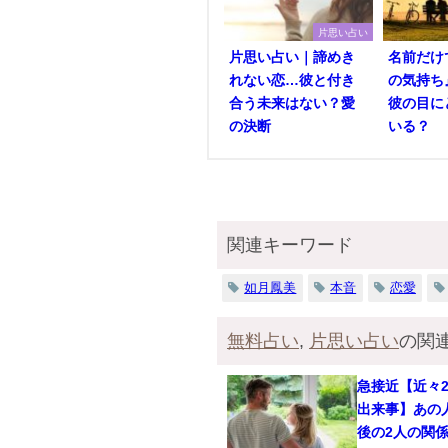
片思い占い
片思い占い｜諦めき
名前だけ
れない恋…彼と付き
の気持ち
合う未来はない？愛
彼の目に
の決断
いる？
関連キーワード
如月鳳美
本音
恋愛
無料占い
,
片思い占い
の関
急接近【近々
出来事】あの
後の2人の関