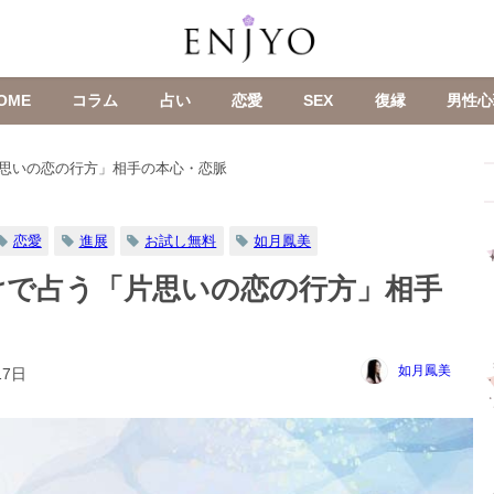
OME
コラム
占い
恋愛
SEX
復縁
男性心
思いの恋の行方」相手の本心・恋脈
恋愛
進展
お試し無料
如月鳳美
けで占う「片思いの恋の行方」相手
如月鳳美
17日