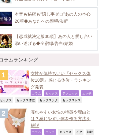
本音も秘密も“隠し事ゼロ”あの人の本心
20項◆あなたへの願望/決断
【恋成就決定版30項】あの人と愛し合い
添い遂げる◆全宿縁/告白/結婚
コラムランキング
女性が気持ちいい『セックス体
位10選』感じる体位・ランキン
グ発表
,
,
,
,
コラム
セックス
テクニック
エッチ
,
,
,
,
セックス
セックス体位
セックステク
セックスレス
濡れやすい女性の特徴や理由と
は？感じやすい体を作る方法を
解説
,
,
,
,
コラム
エッチ
セックス
イク
前戯