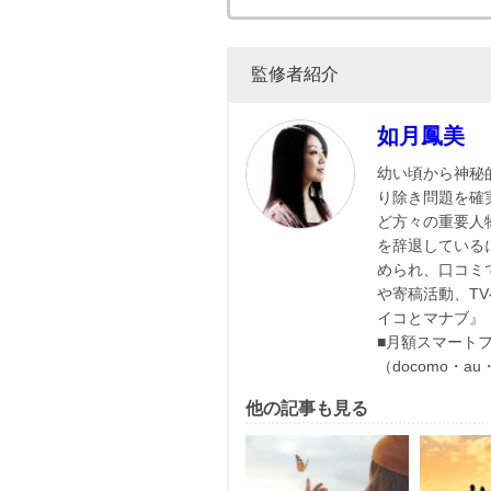
監修者紹介
如月鳳美
幼い頃から神秘
り除き問題を確
ど方々の重要人
を辞退している
められ、口コミ
や寄稿活動、T
イコとマナブ』
■月額スマート
（docomo・a
他の記事も見る