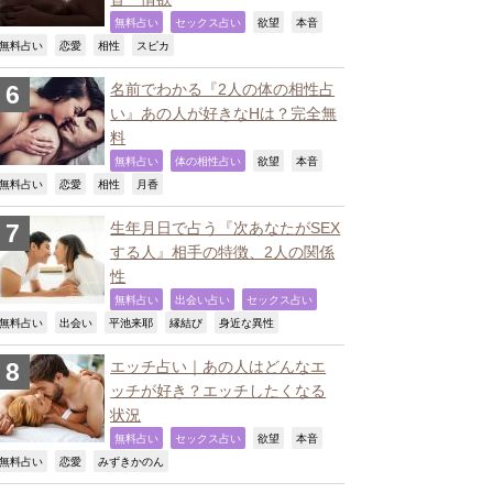
,
,
,
,
無料占い
セックス占い
欲望
本音
,
,
,
,
無料占い
恋愛
相性
スピカ
名前でわかる『2人の体の相性占
い』あの人が好きなHは？完全無
料
,
,
,
,
無料占い
体の相性占い
欲望
本音
,
,
,
,
無料占い
恋愛
相性
月香
生年月日で占う『次あなたがSEX
する人』相手の特徴、2人の関係
性
,
,
,
無料占い
出会い占い
セックス占い
,
,
,
,
,
無料占い
出会い
平池来耶
縁結び
身近な異性
エッチ占い｜あの人はどんなエ
ッチが好き？エッチしたくなる
状況
,
,
,
,
無料占い
セックス占い
欲望
本音
,
,
,
無料占い
恋愛
みずきかのん