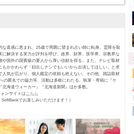
的な直感に恵まれ、25歳で周囲に望まれ占い師に転身。霊障を取
実に解決する実力が評判を呼び、政界、財界、医学界、宗教界な
物や国外の国賓級の要人から厚い信頼を得る。また、テレビ取材
にもかかわらず「顔出しナシでもいいから出演してほしい」と求
で人気が広がり、個人鑑定の依頼も絶えない。その他、雑誌取材
Vへの匿名での協力等、活動は多岐にわたる。執筆・寄稿に『ケ
『北海道ウォーカー』『北海道新聞』ほか多数。
フォンサイトは
こちら
u・SoftBankでお楽しみいただけます！）