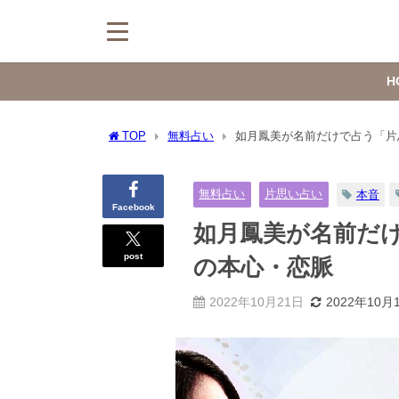
H
TOP
無料占い
如月鳳美が名前だけで占う「片
無料占い
片思い占い
本音
Facebook
如月鳳美が名前だ
post
の本心・恋脈
2022年10月21日
2022年10月