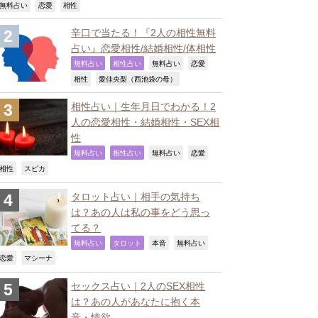
,
,
,
無料占い
恋愛
相性
辛口で当たる！『2人の相性無料
占い』恋愛相性/結婚相性/体相性
,
,
,
,
無料占い
相性占い
無料占い
恋愛
,
,
相性
愛佳央梨（西池袋の母）
相性占い｜生年月日でわかる！2
人の恋愛相性・結婚相性・SEX相
性
,
,
,
,
無料占い
相性占い
無料占い
恋愛
,
,
相性
スピカ
タロット占い｜相手の気持ち
は？あの人は私の事をどう思っ
てる？
,
,
,
,
無料占い
タロット
本音
無料占い
,
,
恋愛
マシーナ
セックス占い｜2人のSEX相性
は？あの人があなたに抱く本
音・情欲