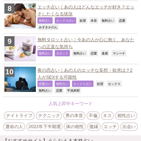
エッチ占い｜あの人はどんなエッチが好き？エッ
チしたくなる状況
,
,
,
,
,
,
無料占い
セックス占い
欲望
本音
無料占い
恋愛
,
みずきかのん
無料タロット占い｜今あの人が心に抱く、あなた
への正直な気持ち
,
,
,
,
,
,
無料占い
タロット
無料占い
恋愛
進展
マシーナ
夜の恋占い｜あの人のエッチな妄想・欲求は？2
人がSEXする可能性
,
,
,
,
,
恋愛占い
無料占い
セックス占い
欲望
セックス
,
,
,
無料占い
恋愛
平池来耶
人気上昇中キーワード
ナイトライフ
テクニック
男の本音
不倫
キス
相性占い
運命の人
2022年下半期運
体の相性
復縁
エッチ
出会い
【おすすめサイト】うらなえる本格占い