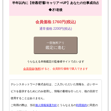
半年以内に【待遇/貯蓄/キャリア⇒UP】あなたの仕事成功占
◆才/老後
会員価格:1760円(税込)
通常価格:2200円(税込)
一部無料アリ
鑑定に進む
うらなえる本格鑑定の監修者サイトで占います
会員登録(無料)
すると、会員割引価格で購入できます
テレシスネットワーク株式会社は、ご入力いただいた情報を、占いサー
ビスを提供するためにのみ使用し、情報の蓄積を行ったり、他の目的で
使用することはありません。
ご利用の際は、当社
個人情報保護方針
とうらなえるの
利用規約
に同意の