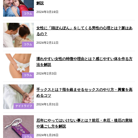
解説
2024年3月19日
コラム
女性に「頭ぽんぽん」をしてくる男性の心理とは？脈はあ
るの？
2024年2月11日
コラム
濡れやすい女性の特徴や理由とは？感じやすい体を作る方
法を解説
2024年2月3日
コラム
手ックスとは？指を絡ませるセックスのやり方・興奮を高
めるコツ
2024年1月31日
ナイトライフ
厄年にやってはいけない事とは？前厄・本厄・後厄の意味
や過ごし方を解説
2024年1月26日
コラム