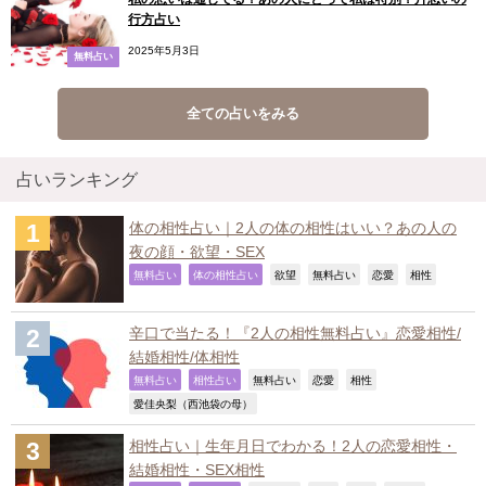
行方占い
2025年5月3日
無料占い
全ての占いをみる
占いランキング
体の相性占い｜2人の体の相性はいい？あの人の
夜の顔・欲望・SEX
,
,
,
,
,
,
無料占い
体の相性占い
欲望
無料占い
恋愛
相性
辛口で当たる！『2人の相性無料占い』恋愛相性/
結婚相性/体相性
,
,
,
,
,
無料占い
相性占い
無料占い
恋愛
相性
,
愛佳央梨（西池袋の母）
相性占い｜生年月日でわかる！2人の恋愛相性・
結婚相性・SEX相性