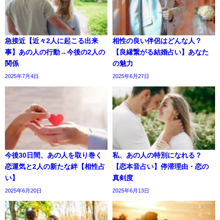
急接近【近々2人に起こる出来
相性の良い伴侶はどんな人？
事】あの人の行動→今後の2人の
【良縁繋がる結婚占い】あなた
関係
の魅力
2025年7月4日
2025年6月27日
今後30日間、あの人を取り巻く
私、あの人の特別になれる？
恋運気と2人の新たな絆【相性占
【恋本音占い】停滞理由・恋の
い】
真剣度
2025年6月20日
2025年6月13日