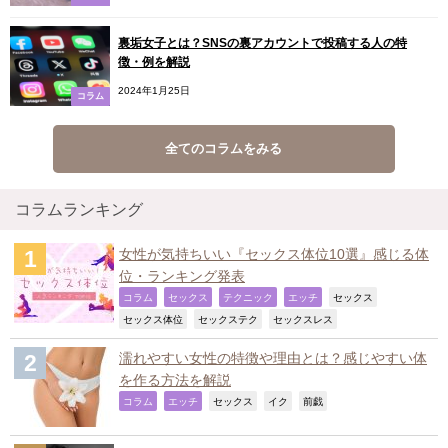
裏垢女子とは？SNSの裏アカウントで投稿する人の特
徴・例を解説
2024年1月25日
コラム
全てのコラムをみる
コラムランキング
女性が気持ちいい『セックス体位10選』感じる体
位・ランキング発表
,
,
,
,
,
コラム
セックス
テクニック
エッチ
セックス
,
,
,
セックス体位
セックステク
セックスレス
濡れやすい女性の特徴や理由とは？感じやすい体
を作る方法を解説
,
,
,
,
,
コラム
エッチ
セックス
イク
前戯