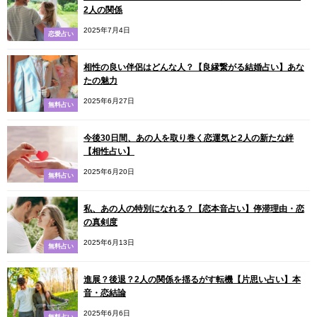
2人の関係
2025年7月4日
恋愛占い
相性の良い伴侶はどんな人？【良縁繋がる結婚占い】あな
たの魅力
2025年6月27日
無料占い
今後30日間、あの人を取り巻く恋運気と2人の新たな絆
【相性占い】
2025年6月20日
無料占い
私、あの人の特別になれる？【恋本音占い】停滞理由・恋
の真剣度
2025年6月13日
無料占い
進展？後退？2人の関係を揺るがす転機【片思い占い】本
音・恋結論
2025年6月6日
無料占い