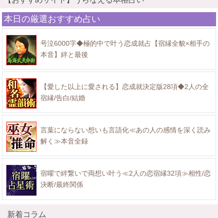
本日の厳選おすすめ占い
号泣6000字◆極的中で叶う恋成就占【宿縁全貌×相手の
本音】絆と最後
【愛した以上に愛される】恋成就決定版28項◆2人の全
宿縁/告白/結婚
言葉にならない想いも言語化≪あの人の感情を深く読み
解く≫本音全録
宿曜で絆繋いで両想い叶う≪2人の恋宿縁32項≫相性/恋
決断/最終関係
新着コラム