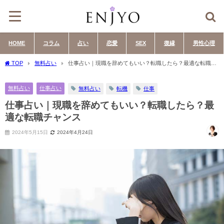
HOME
コラム
占い
恋愛
SEX
復縁
男性心理
TOP
無料占い
仕事占い｜現職を辞めてもいい？転職したら？最適な転職チ
ャンス
無料占い
仕事占い
無料占い
転機
仕事
仕事占い｜現職を辞めてもいい？転職したら？最
適な転職チャンス
2024年5月15日
2024年4月24日