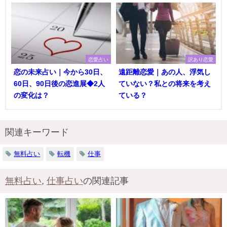
恋愛占い
訳あり恋愛
恋の未来占い｜今から30日、
遠距離恋愛｜あの人、浮気し
60日、90日後の恋進展◆2人
ていない？私との将来を考え
の変化は？
ている？
関連キーワード
無料占い
転機
仕事
無料占い
,
仕事占い
の関連記事