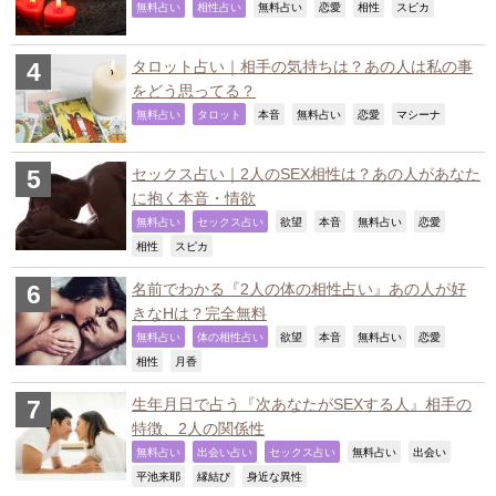
,
,
,
,
,
,
無料占い
相性占い
無料占い
恋愛
相性
スピカ
タロット占い｜相手の気持ちは？あの人は私の事
をどう思ってる？
,
,
,
,
,
,
無料占い
タロット
本音
無料占い
恋愛
マシーナ
セックス占い｜2人のSEX相性は？あの人があなた
に抱く本音・情欲
,
,
,
,
,
,
無料占い
セックス占い
欲望
本音
無料占い
恋愛
,
,
相性
スピカ
名前でわかる『2人の体の相性占い』あの人が好
きなHは？完全無料
,
,
,
,
,
,
無料占い
体の相性占い
欲望
本音
無料占い
恋愛
,
,
相性
月香
生年月日で占う『次あなたがSEXする人』相手の
特徴、2人の関係性
,
,
,
,
,
無料占い
出会い占い
セックス占い
無料占い
出会い
,
,
,
平池来耶
縁結び
身近な異性