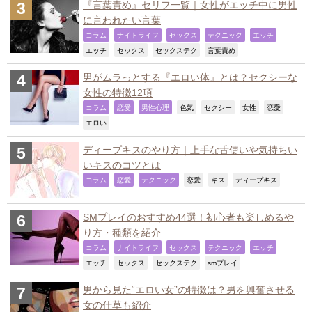
『言葉責め』セリフ一覧｜女性がエッチ中に男性
に言われたい言葉
,
,
,
,
,
コラム
ナイトライフ
セックス
テクニック
エッチ
,
,
,
,
エッチ
セックス
セックステク
言葉責め
男がムラっとする『エロい体』とは？セクシーな
女性の特徴12項
,
,
,
,
,
,
,
コラム
恋愛
男性心理
色気
セクシー
女性
恋愛
,
エロい
ディープキスのやり方｜上手な舌使いや気持ちい
いキスのコツとは
,
,
,
,
,
,
コラム
恋愛
テクニック
恋愛
キス
ディープキス
SMプレイのおすすめ44選！初心者も楽しめるや
り方・種類を紹介
,
,
,
,
,
コラム
ナイトライフ
セックス
テクニック
エッチ
,
,
,
,
エッチ
セックス
セックステク
smプレイ
男から見た“エロい女”の特徴は？男を興奮させる
女の仕草も紹介