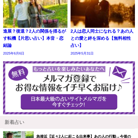
進展？後退？2人の関係を揺るが
2人は恋人同士になれる？あの人
す転機【片思い占い】本音・恋
との愛と絆を深める【無料相性
結論
占い】
2025年6月6日
2025年5月31日
新着占い
急接近【近々2人に起こる出来事】あの人の行動→今後の