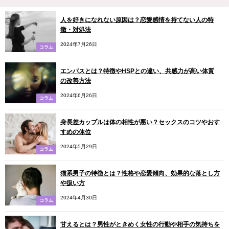
人を好きになれない原因は？恋愛感情を持てない人の特
徴・対処法
2024年7月26日
コラム
エンパスとは？特徴やHSPとの違い、共感力が高い体質
の改善方法
2024年6月26日
コラム
身長差カップルは体の相性が悪い？セックスのコツやおす
すめの体位
2024年5月29日
コラム
猫系男子の特徴とは？性格や恋愛傾向、効果的な落とし方
や扱い方
2024年4月30日
コラム
甘えるとは？男性がときめく女性の行動や相手の気持ちを