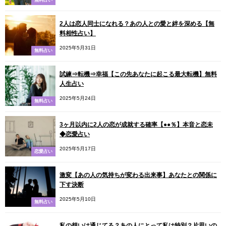
2人は恋人同士になれる？あの人との愛と絆を深める【無
料相性占い】
2025年5月31日
無料占い
試練⇒転機⇒幸福【この先あなたに起こる最大転機】無料
人生占い
2025年5月24日
無料占い
3ヶ月以内に2人の恋が成就する確率【●●％】本音と恋未
◆恋愛占い
2025年5月17日
恋愛占い
激変【あの人の気持ちが変わる出来事】あなたとの関係に
下す決断
2025年5月10日
無料占い
私の想いは通じてる？あの人にとって私は特別？片思いの