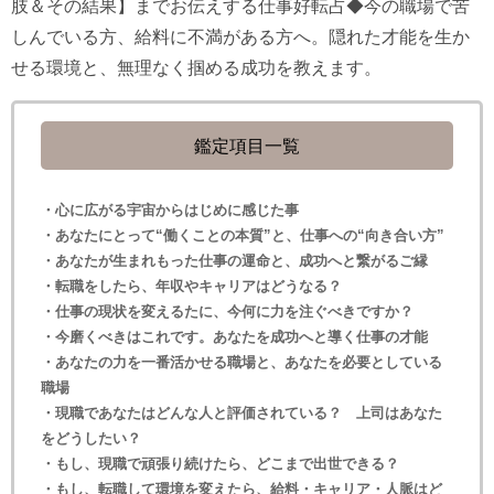
肢＆その結果】までお伝えする仕事好転占◆今の職場で苦
しんでいる方、給料に不満がある方へ。隠れた才能を生か
せる環境と、無理なく掴める成功を教えます。
鑑定項目一覧
・心に広がる宇宙からはじめに感じた事
・あなたにとって“働くことの本質”と、仕事への“向き合い方”
・あなたが生まれもった仕事の運命と、成功へと繋がるご縁
・転職をしたら、年収やキャリアはどうなる？
・仕事の現状を変えるたに、今何に力を注ぐべきですか？
・今磨くべきはこれです。あなたを成功へと導く仕事の才能
・あなたの力を一番活かせる職場と、あなたを必要としている
職場
・現職であなたはどんな人と評価されている？ 上司はあなた
をどうしたい？
・もし、現職で頑張り続けたら、どこまで出世できる？
・もし、転職して環境を変えたら、給料・キャリア・人脈はど