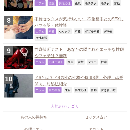
,
,
,
,
,
,
,
コラム
恋愛
男性心理
色気
モテテク
モテ女
言動
不倫セックスが気持ちいい…不倫相手とのSEXに
ハマる訳・体験談
,
,
,
,
,
,
コラム
不倫
セックス
不倫
ダブル不倫
W不倫
,
女性心理
性癖診断テスト｜あなたの隠されたエッチな性癖
やフェチは？無料
,
,
,
,
,
,
コラム
心理テスト
欲望
診断
フェチ
性癖
ドSとは？ドS男性の性格や特徴8選！心理、恋愛
傾向、対処法紹介
,
,
,
,
,
,
コラム
男の本音
性質
男性心理
言動
付き合い方
人気のカテゴリ
あの人の気持ち
セックス占い
心理テスト
タロット