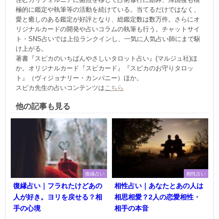
極的に鑑定や執筆等の活動を続けている。当てるだけではなく、
愛と癒しのある鑑定が好評となり、総鑑定数は数万件。さらにオ
リジナルカードの開発や占いコラムの執筆も行う。チャットサイ
ト・SNS占いでは上位ランクインし、一気に人気占い師にまで駆
け上がる。
著書『スピカのいちばんやさしいタロット占い』(マルジュ社)ほ
か。オリジナルカード『スピカード』『スピカのお守りタロッ
ト』（ヴィジョナリー・カンパニー）ほか。
スピカ先生の占いコンテンツは
こちら
他の記事も見る
復縁占い
相性占い
復縁占い｜フラれたけどあの
相性占い｜あなたとあの人は
人が好き。ヨリを戻せる？相
相思相愛？2人の恋愛相性・
手の心境
相手の本音