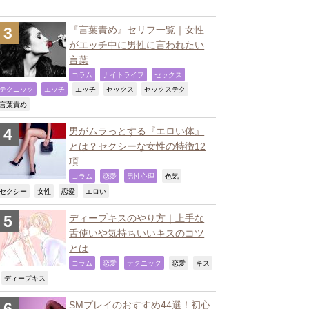
『言葉責め』セリフ一覧｜女性
がエッチ中に男性に言われたい
言葉
,
,
,
コラム
ナイトライフ
セックス
,
,
,
,
,
テクニック
エッチ
エッチ
セックス
セックステク
,
言葉責め
男がムラっとする『エロい体』
とは？セクシーな女性の特徴12
項
,
,
,
,
コラム
恋愛
男性心理
色気
,
,
,
,
セクシー
女性
恋愛
エロい
ディープキスのやり方｜上手な
舌使いや気持ちいいキスのコツ
とは
,
,
,
,
コラム
恋愛
テクニック
恋愛
キス
,
,
ディープキス
SMプレイのおすすめ44選！初心