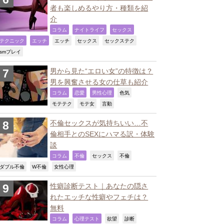
者も楽しめるやり方・種類を紹
介
,
,
,
コラム
ナイトライフ
セックス
,
,
,
,
,
テクニック
エッチ
エッチ
セックス
セックステク
,
smプレイ
男から見た“エロい女”の特徴は？
男を興奮させる女の仕草も紹介
,
,
,
,
コラム
恋愛
男性心理
色気
,
,
,
モテテク
モテ女
言動
不倫セックスが気持ちいい…不
倫相手とのSEXにハマる訳・体験
談
,
,
,
,
コラム
不倫
セックス
不倫
,
,
,
ダブル不倫
W不倫
女性心理
性癖診断テスト｜あなたの隠さ
れたエッチな性癖やフェチは？
無料
,
,
,
,
コラム
心理テスト
欲望
診断