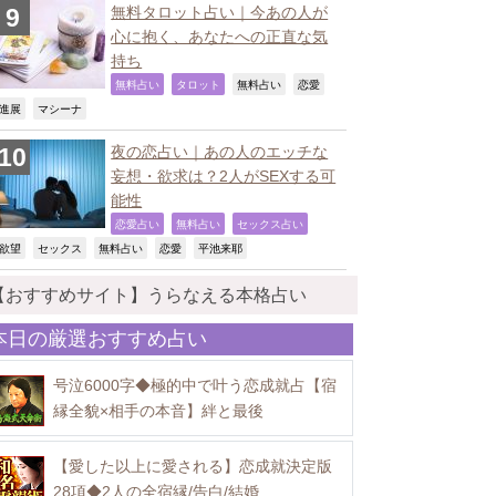
無料タロット占い｜今あの人が
心に抱く、あなたへの正直な気
持ち
,
,
,
,
無料占い
タロット
無料占い
恋愛
,
,
進展
マシーナ
夜の恋占い｜あの人のエッチな
妄想・欲求は？2人がSEXする可
能性
,
,
,
恋愛占い
無料占い
セックス占い
,
,
,
,
,
欲望
セックス
無料占い
恋愛
平池来耶
【おすすめサイト】うらなえる本格占い
本日の厳選おすすめ占い
号泣6000字◆極的中で叶う恋成就占【宿
縁全貌×相手の本音】絆と最後
【愛した以上に愛される】恋成就決定版
28項◆2人の全宿縁/告白/結婚