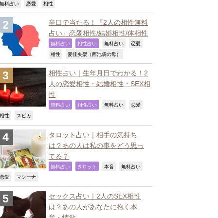
,
,
,
無料占い
恋愛
相性
辛口で当たる！『2人の相性無料
占い』恋愛相性/結婚相性/体相性
,
,
,
,
無料占い
相性占い
無料占い
恋愛
,
,
相性
愛佳央梨（西池袋の母）
相性占い｜生年月日でわかる！2
人の恋愛相性・結婚相性・SEX相
性
,
,
,
,
無料占い
相性占い
無料占い
恋愛
,
,
相性
スピカ
タロット占い｜相手の気持ち
は？あの人は私の事をどう思っ
てる？
,
,
,
,
無料占い
タロット
本音
無料占い
,
,
恋愛
マシーナ
セックス占い｜2人のSEX相性
は？あの人があなたに抱く本
音・情欲