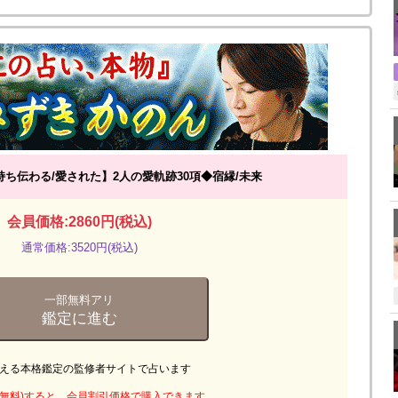
持ち伝わる/愛された】2人の愛軌跡30項◆宿縁/未来
会員価格:2860円(税込)
通常価格:3520円(税込)
一部無料アリ
鑑定に進む
える本格鑑定の監修者サイトで占います
無料)
すると、会員割引価格で購入できます