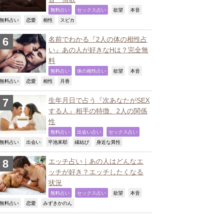
,
,
,
,
無料占い
セックス占い
欲望
本音
,
,
,
,
無料占い
恋愛
相性
スピカ
名前でわかる『2人の体の相性占
い』あの人が好きなHは？完全無
料
,
,
,
,
無料占い
体の相性占い
欲望
本音
,
,
,
,
無料占い
恋愛
相性
月香
生年月日で占う『次あなたがSEX
する人』相手の特徴、2人の関係
性
,
,
,
無料占い
出会い占い
セックス占い
,
,
,
,
,
無料占い
出会い
平池来耶
縁結び
身近な異性
エッチ占い｜あの人はどんなエ
ッチが好き？エッチしたくなる
状況
,
,
,
,
無料占い
セックス占い
欲望
本音
,
,
,
無料占い
恋愛
みずきかのん