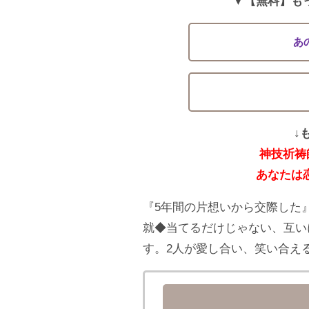
▼【無料】も
あ
↓
神技祈祷
あなたは
『5年間の片想いから交際した
就◆当てるだけじゃない、互い
す。2人が愛し合い、笑い合え