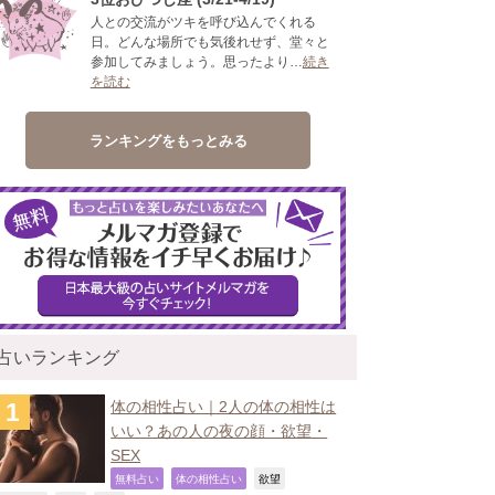
人との交流がツキを呼び込んでくれる
日。どんな場所でも気後れせず、堂々と
参加してみましょう。思ったより…
続き
を読む
ランキングをもっとみる
占いランキング
体の相性占い｜2人の体の相性は
いい？あの人の夜の顔・欲望・
SEX
,
,
,
無料占い
体の相性占い
欲望