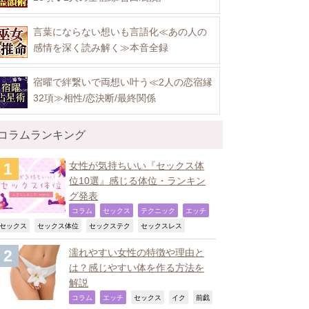
言葉にならない想いも言語化≪あの人の
感情を深く読み解く≫本音全録
宿曜で絆繋いで両想い叶う≪2人の恋宿縁
32項≫相性/恋決断/最終関係
コラムランキング
女性が気持ちいい『セックス体
位10選』感じる体位・ランキン
グ発表
,
,
,
,
コラム
セックス
テクニック
エッチ
,
,
,
,
セックス
セックス体位
セックステク
セックスレス
濡れやすい女性の特徴や理由と
は？感じやすい体を作る方法を
解説
,
,
,
,
コラム
エッチ
セックス
イク
前戯