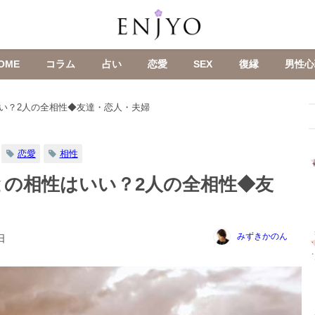
OME
コラム
占い
恋愛
SEX
復縁
男性心
い？2人の全相性◆友達・恋人・夫婦
恋愛
相性
との相性はいい？2人の全相性◆友
みずきかのん
日