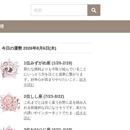
理
今日の運勢 2026年8月6日(木)
1位みずがめ座 (1/20-2/18)
新たな挑戦よりも今取り組んでいること
にいっそう力を注ぐと成果に繋がりま
す。好奇心が高まりやりたいこと…
続き
を読む
2位しし座 (7/23-8/22)
これまでとは全く違う分野に足を踏み入
れる刺激的な日になりそうです。友だち
の誘いやインターネットでたま…
続きを
読む
3位おひつじ座 (3/21-4/19)