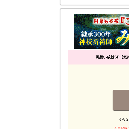
両想い成就SP【気
うらな
会員登録(