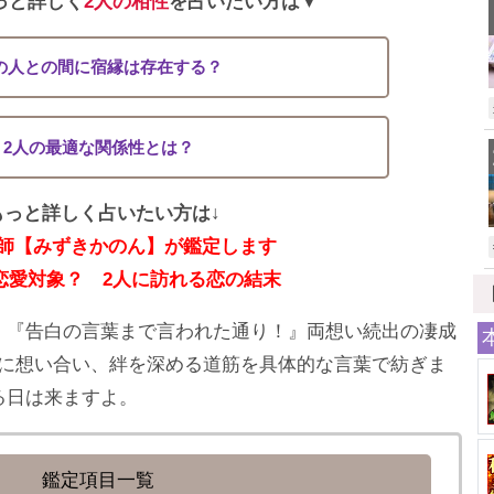
っと詳しく
2人の相性
を占いたい方は▼
の人との間に宿縁は存在する？
2人の最適な関係性とは？
もっと詳しく占いたい方は↓
師【みずきかのん】が鑑定します
恋愛対象？ 2人に訪れる恋の結末
』『告白の言葉まで言われた通り！』両想い続出の凄成
に想い合い、絆を深める道筋を具体的な言葉で紡ぎま
る日は来ますよ。
鑑定項目一覧