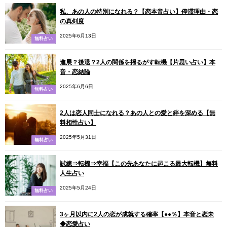
私、あの人の特別になれる？【恋本音占い】停滞理由・恋
の真剣度
2025年6月13日
無料占い
進展？後退？2人の関係を揺るがす転機【片思い占い】本
音・恋結論
2025年6月6日
無料占い
2人は恋人同士になれる？あの人との愛と絆を深める【無
料相性占い】
2025年5月31日
無料占い
試練⇒転機⇒幸福【この先あなたに起こる最大転機】無料
人生占い
2025年5月24日
無料占い
3ヶ月以内に2人の恋が成就する確率【●●％】本音と恋未
◆恋愛占い