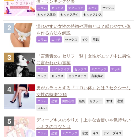
位・ランキング発表
,
,
,
,
,
コラム
セックス
テクニック
エッチ
セックス
,
,
,
セックス体位
セックステク
セックスレス
濡れやすい女性の特徴や理由とは？感じやすい体
を作る方法を解説
,
,
,
,
,
コラム
エッチ
セックス
イク
前戯
『言葉責め』セリフ一覧｜女性がエッチ中に男性
に言われたい言葉
,
,
,
,
,
コラム
ナイトライフ
セックス
テクニック
エッチ
,
,
,
,
エッチ
セックス
セックステク
言葉責め
男がムラっとする『エロい体』とは？セクシーな
女性の特徴12項
,
,
,
,
,
,
,
コラム
恋愛
男性心理
色気
セクシー
女性
恋愛
,
エロい
ディープキスのやり方｜上手な舌使いや気持ちい
いキスのコツとは
,
,
,
,
,
,
コラム
恋愛
テクニック
恋愛
キス
ディープキス