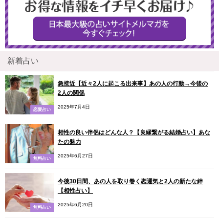
新着占い
急接近【近々2人に起こる出来事】あの人の行動→今後の
2人の関係
2025年7月4日
恋愛占い
相性の良い伴侶はどんな人？【良縁繋がる結婚占い】あな
たの魅力
2025年6月27日
無料占い
今後30日間、あの人を取り巻く恋運気と2人の新たな絆
【相性占い】
2025年6月20日
無料占い