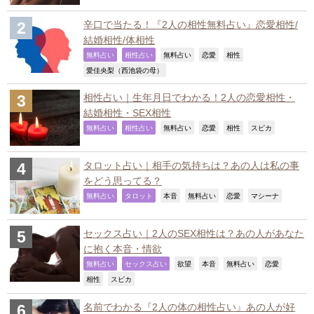
辛口で当たる！『2人の相性無料占い』恋愛相性/
結婚相性/体相性
,
,
,
,
,
無料占い
相性占い
無料占い
恋愛
相性
,
愛佳央梨（西池袋の母）
相性占い｜生年月日でわかる！2人の恋愛相性・
結婚相性・SEX相性
,
,
,
,
,
,
無料占い
相性占い
無料占い
恋愛
相性
スピカ
タロット占い｜相手の気持ちは？あの人は私の事
をどう思ってる？
,
,
,
,
,
,
無料占い
タロット
本音
無料占い
恋愛
マシーナ
セックス占い｜2人のSEX相性は？あの人があなた
に抱く本音・情欲
,
,
,
,
,
,
無料占い
セックス占い
欲望
本音
無料占い
恋愛
,
,
相性
スピカ
名前でわかる『2人の体の相性占い』あの人が好