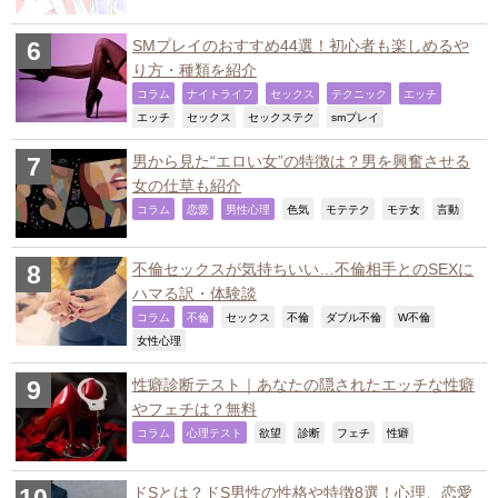
SMプレイのおすすめ44選！初心者も楽しめるや
り方・種類を紹介
,
,
,
,
,
コラム
ナイトライフ
セックス
テクニック
エッチ
,
,
,
,
エッチ
セックス
セックステク
smプレイ
男から見た“エロい女”の特徴は？男を興奮させる
女の仕草も紹介
,
,
,
,
,
,
,
コラム
恋愛
男性心理
色気
モテテク
モテ女
言動
不倫セックスが気持ちいい…不倫相手とのSEXに
ハマる訳・体験談
,
,
,
,
,
,
コラム
不倫
セックス
不倫
ダブル不倫
W不倫
,
女性心理
性癖診断テスト｜あなたの隠されたエッチな性癖
やフェチは？無料
,
,
,
,
,
,
コラム
心理テスト
欲望
診断
フェチ
性癖
ドSとは？ドS男性の性格や特徴8選！心理、恋愛