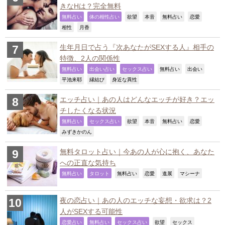
きなHは？完全無料
,
,
,
,
,
,
無料占い
体の相性占い
欲望
本音
無料占い
恋愛
,
,
相性
月香
生年月日で占う『次あなたがSEXする人』相手の
特徴、2人の関係性
,
,
,
,
,
無料占い
出会い占い
セックス占い
無料占い
出会い
,
,
,
平池来耶
縁結び
身近な異性
エッチ占い｜あの人はどんなエッチが好き？エッ
チしたくなる状況
,
,
,
,
,
,
無料占い
セックス占い
欲望
本音
無料占い
恋愛
,
みずきかのん
無料タロット占い｜今あの人が心に抱く、あなた
への正直な気持ち
,
,
,
,
,
,
無料占い
タロット
無料占い
恋愛
進展
マシーナ
夜の恋占い｜あの人のエッチな妄想・欲求は？2
人がSEXする可能性
,
,
,
,
,
恋愛占い
無料占い
セックス占い
欲望
セックス