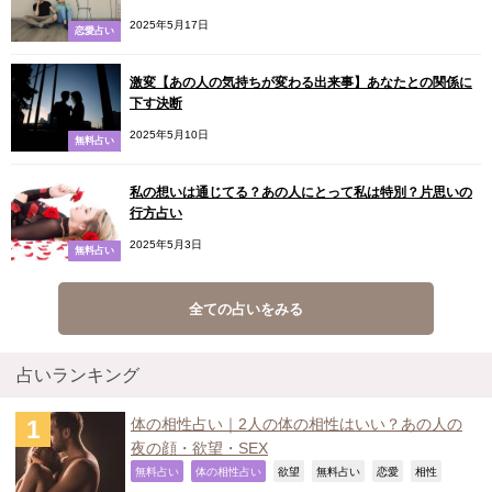
2025年5月17日
恋愛占い
激変【あの人の気持ちが変わる出来事】あなたとの関係に
下す決断
2025年5月10日
無料占い
私の想いは通じてる？あの人にとって私は特別？片思いの
行方占い
2025年5月3日
無料占い
全ての占いをみる
占いランキング
体の相性占い｜2人の体の相性はいい？あの人の
夜の顔・欲望・SEX
,
,
,
,
,
,
無料占い
体の相性占い
欲望
無料占い
恋愛
相性