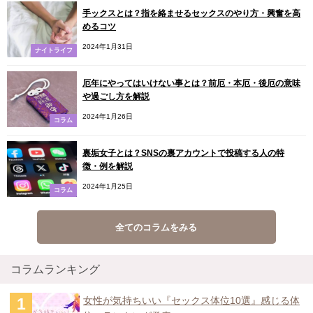
手ックスとは？指を絡ませるセックスのやり方・興奮を高
めるコツ
2024年1月31日
ナイトライフ
厄年にやってはいけない事とは？前厄・本厄・後厄の意味
や過ごし方を解説
2024年1月26日
コラム
裏垢女子とは？SNSの裏アカウントで投稿する人の特
徴・例を解説
2024年1月25日
コラム
全てのコラムをみる
コラムランキング
女性が気持ちいい『セックス体位10選』感じる体