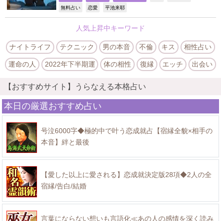
,
,
,
無料占い
恋愛
平池来耶
人気上昇中キーワード
ナイトライフ
テクニック
男の本音
不倫
キス
相性占い
運命の人
2022年下半期運
体の相性
復縁
エッチ
出会い
【おすすめサイト】うらなえる本格占い
本日の厳選おすすめ占い
号泣6000字◆極的中で叶う恋成就占【宿縁全貌×相手の
本音】絆と最後
【愛した以上に愛される】恋成就決定版28項◆2人の全
宿縁/告白/結婚
言葉にならない想いも言語化≪あの人の感情を深く読み