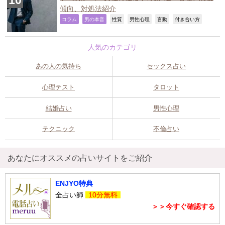
傾向、対処法紹介
,
,
,
,
,
,
コラム
男の本音
性質
男性心理
言動
付き合い方
人気のカテゴリ
あの人の気持ち
セックス占い
心理テスト
タロット
結婚占い
男性心理
テクニック
不倫占い
あなたにオススメの占いサイトをご紹介
ENJYO特典
全占い師
10分無料
＞＞今すぐ確認する