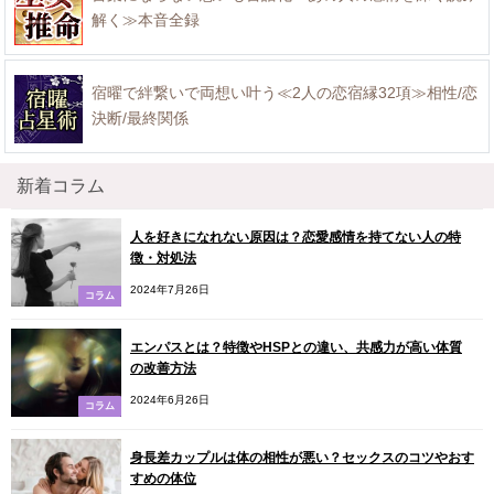
解く≫本音全録
宿曜で絆繋いで両想い叶う≪2人の恋宿縁32項≫相性/恋
決断/最終関係
新着コラム
人を好きになれない原因は？恋愛感情を持てない人の特
徴・対処法
2024年7月26日
コラム
エンパスとは？特徴やHSPとの違い、共感力が高い体質
の改善方法
2024年6月26日
コラム
身長差カップルは体の相性が悪い？セックスのコツやおす
すめの体位