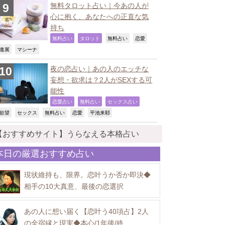
無料タロット占い｜今あの人が
心に抱く、あなたへの正直な気
持ち
,
,
,
,
無料占い
タロット
無料占い
恋愛
,
,
進展
マシーナ
夜の恋占い｜あの人のエッチな
妄想・欲求は？2人がSEXする可
能性
,
,
,
恋愛占い
無料占い
セックス占い
,
,
,
,
,
欲望
セックス
無料占い
恋愛
平池来耶
【おすすめサイト】うらなえる本格占い
本日の厳選おすすめ占い
現状維持も、限界。恋叶うか否か即決◆
相手の10大真意、最後の恋選択
あの人に想い届く【恋叶う40項占】2人
の全宿縁と現実◆本心/1年後/終