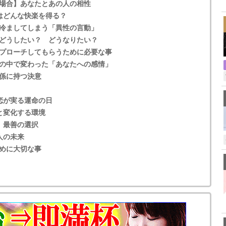
,
場合】あなたとあの人の相性
はどんな快楽を得る？
冷ましてしまう「異性の言動」
どうしたい？ どうなりたい？
プローチしてもらうために必要な事
の中で変わった「あなたへの感情」
係に持つ決意
恋が実る運命の日
と変化する環境
、最善の選択
人の未来
めに大切な事