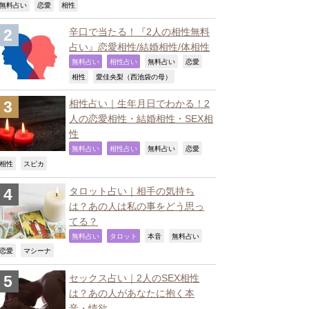
,
,
,
無料占い
恋愛
相性
辛口で当たる！『2人の相性無料
占い』恋愛相性/結婚相性/体相性
,
,
,
,
無料占い
相性占い
無料占い
恋愛
,
,
相性
愛佳央梨（西池袋の母）
相性占い｜生年月日でわかる！2
人の恋愛相性・結婚相性・SEX相
性
,
,
,
,
無料占い
相性占い
無料占い
恋愛
,
,
相性
スピカ
タロット占い｜相手の気持ち
は？あの人は私の事をどう思っ
てる？
,
,
,
,
無料占い
タロット
本音
無料占い
,
,
恋愛
マシーナ
セックス占い｜2人のSEX相性
は？あの人があなたに抱く本
音・情欲