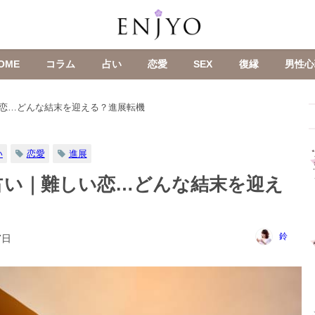
OME
コラム
占い
恋愛
SEX
復縁
男性心
恋…どんな結末を迎える？進展転機
い
恋愛
進展
占い｜難しい恋…どんな結末を迎え
鈴
7日