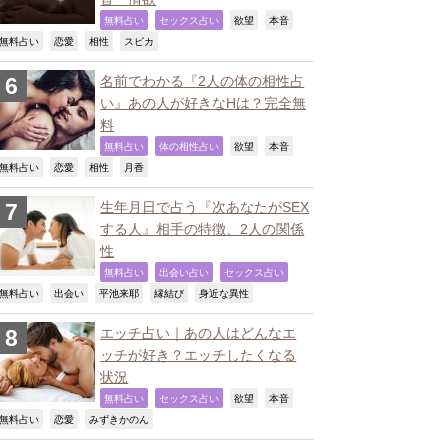
,
,
,
,
無料占い
セックス占い
欲望
本音
,
,
,
,
無料占い
恋愛
相性
スピカ
名前でわかる『2人の体の相性占
い』あの人が好きなHは？完全無
料
,
,
,
,
無料占い
体の相性占い
欲望
本音
,
,
,
,
無料占い
恋愛
相性
月香
生年月日で占う『次あなたがSEX
する人』相手の特徴、2人の関係
性
,
,
,
無料占い
出会い占い
セックス占い
,
,
,
,
,
無料占い
出会い
平池来耶
縁結び
身近な異性
エッチ占い｜あの人はどんなエ
ッチが好き？エッチしたくなる
状況
,
,
,
,
無料占い
セックス占い
欲望
本音
,
,
,
無料占い
恋愛
みずきかのん