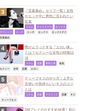
『言葉責め』セリフ一覧｜女性
がエッチ中に男性に言われたい
言葉
,
,
,
コラム
ナイトライフ
セックス
,
,
,
,
,
テクニック
エッチ
エッチ
セックス
セックステク
,
言葉責め
男がムラっとする『エロい体』
とは？セクシーな女性の特徴12
項
,
,
,
,
コラム
恋愛
男性心理
色気
,
,
,
,
セクシー
女性
恋愛
エロい
ディープキスのやり方｜上手な
舌使いや気持ちいいキスのコツ
とは
,
,
,
,
コラム
恋愛
テクニック
恋愛
キス
,
,
ディープキス
SMプレイのおすすめ44選！初心