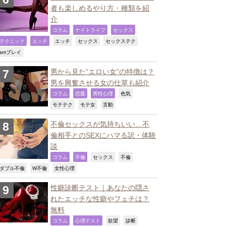
者も楽しめるやり方・種類を紹
介
,
,
,
コラム
ナイトライフ
セックス
,
,
,
,
,
テクニック
エッチ
エッチ
セックス
セックステク
,
smプレイ
男から見た“エロい女”の特徴は？
男を興奮させる女の仕草も紹介
,
,
,
,
コラム
恋愛
男性心理
色気
,
,
,
モテテク
モテ女
言動
不倫セックスが気持ちいい…不
倫相手とのSEXにハマる訳・体験
談
,
,
,
,
コラム
不倫
セックス
不倫
,
,
,
ダブル不倫
W不倫
女性心理
性癖診断テスト｜あなたの隠さ
れたエッチな性癖やフェチは？
無料
,
,
,
,
コラム
心理テスト
欲望
診断