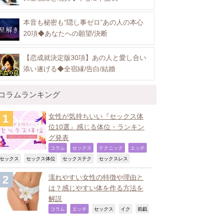
本音も秘密も“隠し事ゼロ”あの人の本心
20項◆あなたへの願望/決断
【恋成就決定版30項】あの人と愛し合い
添い遂げる◆全宿縁/告白/結婚
コラムランキング
女性が気持ちいい『セックス体
位10選』感じる体位・ランキン
グ発表
,
,
,
,
コラム
セックス
テクニック
エッチ
,
,
,
,
セックス
セックス体位
セックステク
セックスレス
濡れやすい女性の特徴や理由と
は？感じやすい体を作る方法を
解説
,
,
,
,
コラム
エッチ
セックス
イク
前戯