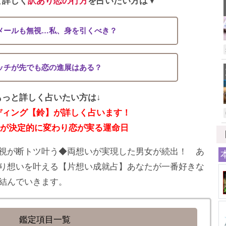
と詳しく
訳あり恋の行方
を占いたい方は▼
メールも無視…私、身を引くべき？
ッチが先でも恋の進展はある？
もっと詳しく占いたい方は↓
ディング【鈴】が詳しく占います！
係が決定的に変わり恋が実る運命日
視が断トツ叶う◆両想いが実現した男女が続出！ あ
り想いを叶える【片想い成就占】あなたが一番好きな
結んでいきます。
鑑定項目一覧