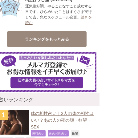
運気絶好調。やることなすこと成功する
日です。ひらめいたことはすぐさま実行
して吉。急なスケジュール変更…
続きを
読む
ランキングをもっとみる
占いランキング
体の相性占い｜2人の体の相性は
いい？あの人の夜の顔・欲望・
SEX
,
,
,
無料占い
体の相性占い
欲望