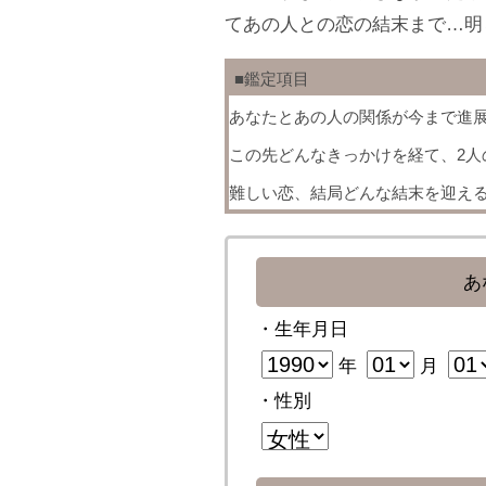
てあの人との恋の結末まで…明
■鑑定項目
あなたとあの人の関係が今まで進
この先どんなきっかけを経て、2人
難しい恋、結局どんな結末を迎え
あ
・生年月日
年
月
・性別