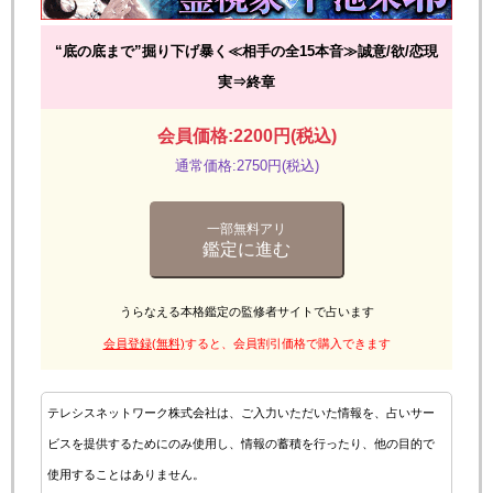
“底の底まで”掘り下げ暴く≪相手の全15本音≫誠意/欲/恋現
実⇒終章
会員価格:2200円(税込)
通常価格:2750円(税込)
一部無料アリ
鑑定に進む
うらなえる本格鑑定の監修者サイトで占います
会員登録(無料)
すると、会員割引価格で購入できます
テレシスネットワーク株式会社は、ご入力いただいた情報を、占いサー
ビスを提供するためにのみ使用し、情報の蓄積を行ったり、他の目的で
使用することはありません。