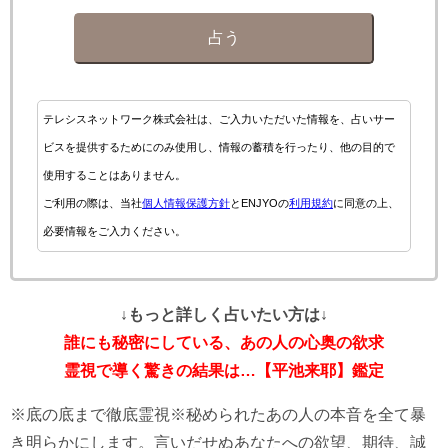
占う
テレシスネットワーク株式会社は、ご入力いただいた情報を、占いサー
ビスを提供するためにのみ使用し、情報の蓄積を行ったり、他の目的で
使用することはありません。
ご利用の際は、当社
個人情報保護方針
とENJYOの
利用規約
に同意の上、
必要情報をご入力ください。
↓もっと詳しく占いたい方は↓
誰にも秘密にしている、あの人の心奥の欲求
霊視で導く驚きの結果は…【平池来耶】鑑定
※底の底まで徹底霊視※秘められたあの人の本音を全て暴
き明らかにします。言いだせぬあなたへの欲望、期待、誠