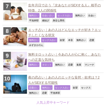
生年月日で占う『次あなたがSEXする人』相手の
特徴、2人の関係性
,
,
,
,
,
無料占い
出会い占い
セックス占い
無料占い
出会い
,
,
,
平池来耶
縁結び
身近な異性
エッチ占い｜あの人はどんなエッチが好き？エッ
チしたくなる状況
,
,
,
,
,
,
無料占い
セックス占い
欲望
本音
無料占い
恋愛
,
みずきかのん
無料タロット占い｜今あの人が心に抱く、あなた
への正直な気持ち
,
,
,
,
,
,
無料占い
タロット
無料占い
恋愛
進展
マシーナ
夜の恋占い｜あの人のエッチな妄想・欲求は？2
人がSEXする可能性
,
,
,
,
,
恋愛占い
無料占い
セックス占い
欲望
セックス
,
,
,
無料占い
恋愛
平池来耶
人気上昇中キーワード