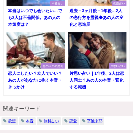
不倫占い
恋愛占い
本当はいつでも会いたい…で
過去・3ヶ月後・1年後…2人
も2人は不倫関係。あの人の
の恋行方を霊視◆あの人の変
本気度は？
化と恋進展
あの人の気持ち
片思い占い
恋人にしたい？友人でいい？
片思い占い｜1年後、2人は恋
あの人があなたに抱く本音・
人同士？あの人の本音・変化
きっかけ
する転機
関連キーワード
欲望
本音
無料占い
恋愛
平池来耶