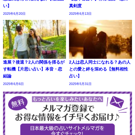
い】
真剣度
2025年6月20日
2025年6月13日
進展？後退？2人の関係を揺るが
2人は恋人同士になれる？あの人
す転機【片思い占い】本音・恋
との愛と絆を深める【無料相性
結論
占い】
2025年6月6日
2025年5月31日