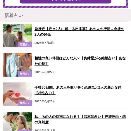
新着占い
急接近【近々2人に起こる出来事】あの人の行動→今後の
2人の関係
2025年7月4日
恋愛占い
相性の良い伴侶はどんな人？【良縁繋がる結婚占い】あな
たの魅力
2025年6月27日
無料占い
今後30日間、あの人を取り巻く恋運気と2人の新たな絆
【相性占い】
2025年6月20日
無料占い
私、あの人の特別になれる？【恋本音占い】停滞理由・恋
の真剣度
2025年6月13日