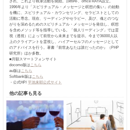
され、これより執筆活動を開始。1989年、office RAYA設立。
1996年より「スピリチュアル・メッセージと瞑想の集い」の始動
を機に、スピリチュアル・カウンセリング、セラピストとしての
活動に専念。現在、リーディングやセラピー、及び、魂とのつな
がりを深めるためのスピリチュアル・メッセージを発信し、瞑想
を含めメソッド等を指導している。「個人リーディング」では霊
視（透視）によって前世から未来までを提示。今まで36000人以
上のクライアントを霊視し、ハイアーセルフのメッセージとして
のアドバイスを行う。著書『前世あなたは誰だったのか』（PHP
研究所）ほか多数。
■月額スマートフォンサイト
docomo版は
こちら
au版は
こちら
Softbank版は
こちら
・公式HP/
平池来耶公式サイト
他の記事も見る