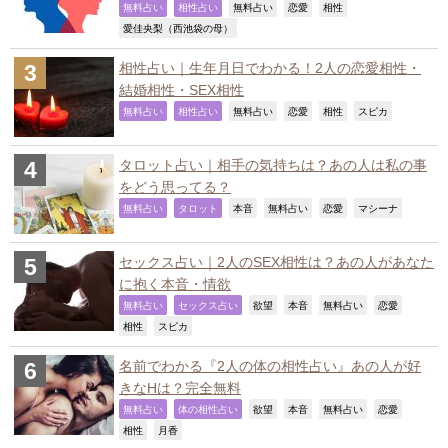
,
,
,
,
,
無料占い
相性占い
無料占い
恋愛
相性
,
愛佳央梨（西池袋の母）
相性占い｜生年月日でわかる！2人の恋愛相性・
結婚相性・SEX相性
,
,
,
,
,
,
無料占い
相性占い
無料占い
恋愛
相性
スピカ
タロット占い｜相手の気持ちは？あの人は私の事
をどう思ってる？
,
,
,
,
,
,
無料占い
タロット
本音
無料占い
恋愛
マシーナ
セックス占い｜2人のSEX相性は？あの人があなた
に抱く本音・情欲
,
,
,
,
,
,
無料占い
セックス占い
欲望
本音
無料占い
恋愛
,
,
相性
スピカ
名前でわかる『2人の体の相性占い』あの人が好
きなHは？完全無料
,
,
,
,
,
,
無料占い
体の相性占い
欲望
本音
無料占い
恋愛
,
,
相性
月香