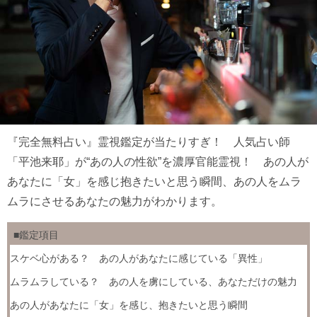
『完全無料占い』霊視鑑定が当たりすぎ！ 人気占い師
「平池来耶」が“あの人の性欲”を濃厚官能霊視！ あの人が
あなたに「女」を感じ抱きたいと思う瞬間、あの人をムラ
ムラにさせるあなたの魅力がわかります。
■鑑定項目
スケベ心がある？ あの人があなたに感じている「異性」
ムラムラしている？ あの人を虜にしている、あなただけの魅力
あの人があなたに「女」を感じ、抱きたいと思う瞬間