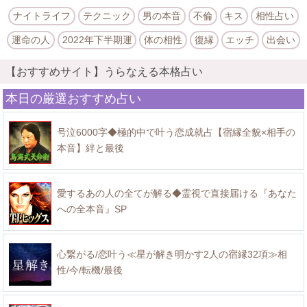
ナイトライフ
テクニック
男の本音
不倫
キス
相性占い
運命の人
2022年下半期運
体の相性
復縁
エッチ
出会い
【おすすめサイト】うらなえる本格占い
本日の厳選おすすめ占い
号泣6000字◆極的中で叶う恋成就占【宿縁全貌×相手の
本音】絆と最後
愛するあの人の全てが解る◆霊視で直接届ける『あなた
への全本音』SP
心繋がる/恋叶う≪星が解き明かす2人の宿縁32項≫相
性/今/転機/最後