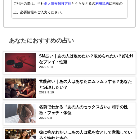
ご利用の際は、当社
個人情報保護方針
とうらなえるの
利用規約
に同意の
上、必要情報をご入力ください。
あなたにおすすめの占い
SM占い｜あの人は攻めたい？攻められたい？好むH
なプレイ・性癖
2022.9.11
官能占い｜あの人はあなたにムラムラする？あなた
とSEXしたい？
2022.9.10
名前でわかる『あの人のセックス占い』相手の性
欲・フェチ・体位
2022.9.8
彼に抱かれたい…あの人は私を女として意識してい
る？性欲と本心