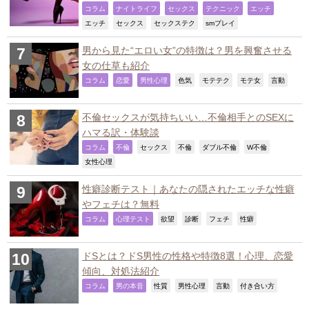
,
,
,
,
,
コラム
ナイトライフ
セックス
テクニック
エッチ
,
,
,
,
エッチ
セックス
セックステク
smプレイ
男から見た“エロい女”の特徴は？男を興奮させる
女の仕草も紹介
,
,
,
,
,
,
,
コラム
恋愛
男性心理
色気
モテテク
モテ女
言動
不倫セックスが気持ちいい…不倫相手とのSEXに
ハマる訳・体験談
,
,
,
,
,
,
コラム
不倫
セックス
不倫
ダブル不倫
W不倫
,
女性心理
性癖診断テスト｜あなたの隠されたエッチな性癖
やフェチは？無料
,
,
,
,
,
,
コラム
心理テスト
欲望
診断
フェチ
性癖
ドSとは？ドS男性の性格や特徴8選！心理、恋愛
傾向、対処法紹介
,
,
,
,
,
,
コラム
男の本音
性質
男性心理
言動
付き合い方