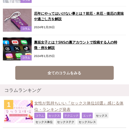
厄年にやってはいけない事とは？前厄・本厄・後厄の意味
や過ごし方を解説
2024年1月26日
コラム
裏垢女子とは？SNSの裏アカウントで投稿する人の特
徴・例を解説
2024年1月25日
コラム
全てのコラムをみる
コラムランキング
女性が気持ちいい『セックス体位10選』感じる体
位・ランキング発表
,
,
,
,
,
コラム
セックス
テクニック
エッチ
セックス
,
,
,
セックス体位
セックステク
セックスレス