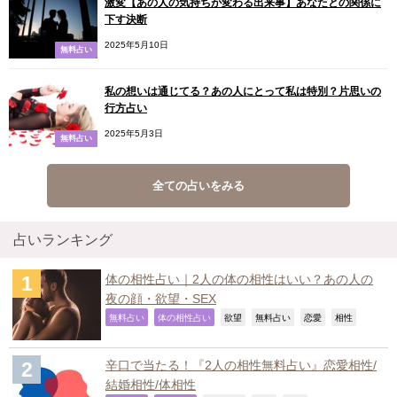
激変【あの人の気持ちが変わる出来事】あなたとの関係に
下す決断
2025年5月10日
無料占い
私の想いは通じてる？あの人にとって私は特別？片思いの
行方占い
2025年5月3日
無料占い
全ての占いをみる
占いランキング
体の相性占い｜2人の体の相性はいい？あの人の
夜の顔・欲望・SEX
,
,
,
,
,
,
無料占い
体の相性占い
欲望
無料占い
恋愛
相性
辛口で当たる！『2人の相性無料占い』恋愛相性/
結婚相性/体相性