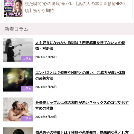
視た瞬間“心の奥底”全バレ【あの人の本音＆願望◆20
項】密かな期待
新着コラム
人を好きになれない原因は？恋愛感情を持てない人の特
徴・対処法
2024年7月26日
コラム
エンパスとは？特徴やHSPとの違い、共感力が高い体質
の改善方法
2024年6月26日
コラム
身長差カップルは体の相性が悪い？セックスのコツやおす
すめの体位
2024年5月29日
コラム
猫系男子の特徴とは？性格や恋愛傾向、効果的な落とし方