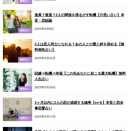
無料占い
進展？後退？2人の関係を揺るがす転機【片思い占い】本
音・恋結論
2025年6月6日
無料占い
2人は恋人同士になれる？あの人との愛と絆を深める【無
料相性占い】
2025年5月31日
無料占い
試練⇒転機⇒幸福【この先あなたに起こる最大転機】無料
人生占い
2025年5月24日
無料占い
3ヶ月以内に2人の恋が成就する確率【●●％】本音と恋未
◆恋愛占い
2025年5月17日
恋愛占い