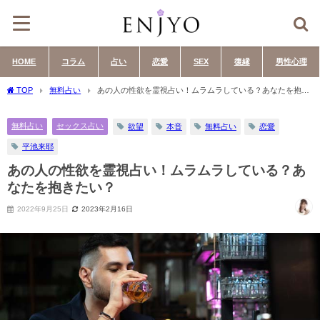
HOME
コラム
占い
恋愛
SEX
復縁
男性心理
TOP
無料占い
あの人の性欲を霊視占い！ムラムラしている？あなたを抱き
たい？
無料占い
セックス占い
欲望
本音
無料占い
恋愛
平池来耶
あの人の性欲を霊視占い！ムラムラしている？あ
なたを抱きたい？
2022年9月25日
2023年2月16日