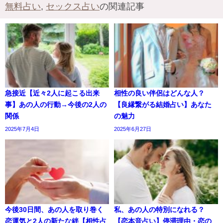
無料占い
,
セックス占い
の関連記事
急接近【近々2人に起こる出来
相性の良い伴侶はどんな人？
事】あの人の行動→今後の2人の
【良縁繋がる結婚占い】あなた
関係
の魅力
2025年7月4日
2025年6月27日
今後30日間、あの人を取り巻く
私、あの人の特別になれる？
恋運気と2人の新たな絆【相性占
【恋本音占い】停滞理由・恋の