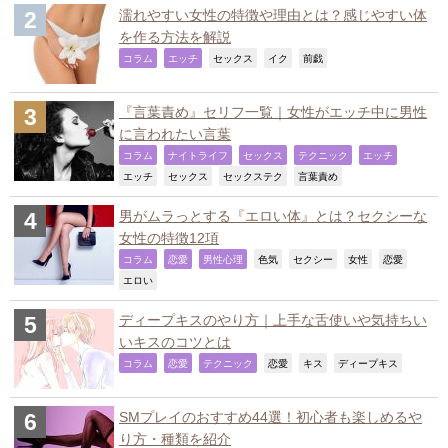
濡れやすい女性の特徴や理由とは？感じやすい体
を作る方法を解説
,
,
,
,
,
コラム
エッチ
セックス
イク
前戯
『言葉責め』セリフ一覧｜女性がエッチ中に男性
に言われたい言葉
,
,
,
,
,
コラム
ナイトライフ
セックス
テクニック
エッチ
,
,
,
,
エッチ
セックス
セックステク
言葉責め
男がムラっとする『エロい体』とは？セクシーな
女性の特徴12項
,
,
,
,
,
,
,
コラム
恋愛
男性心理
色気
セクシー
女性
恋愛
,
エロい
ディープキスのやり方｜上手な舌使いや気持ちい
いキスのコツとは
,
,
,
,
,
,
コラム
恋愛
テクニック
恋愛
キス
ディープキス
SMプレイのおすすめ44選！初心者も楽しめるや
り方・種類を紹介