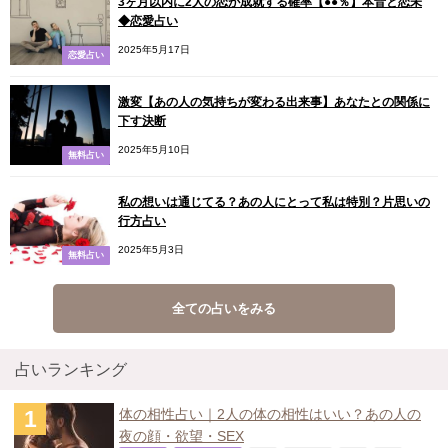
3ヶ月以内に2人の恋が成就する確率【●●％】本音と恋未
◆恋愛占い
2025年5月17日
恋愛占い
激変【あの人の気持ちが変わる出来事】あなたとの関係に
下す決断
2025年5月10日
無料占い
私の想いは通じてる？あの人にとって私は特別？片思いの
行方占い
2025年5月3日
無料占い
全ての占いをみる
占いランキング
体の相性占い｜2人の体の相性はいい？あの人の
夜の顔・欲望・SEX