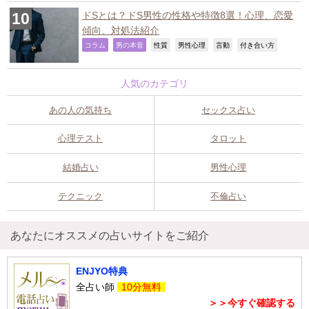
ドSとは？ドS男性の性格や特徴8選！心理、恋愛
傾向、対処法紹介
,
,
,
,
,
,
コラム
男の本音
性質
男性心理
言動
付き合い方
人気のカテゴリ
あの人の気持ち
セックス占い
心理テスト
タロット
結婚占い
男性心理
テクニック
不倫占い
あなたにオススメの占いサイトをご紹介
ENJYO特典
全占い師
10分無料
＞＞今すぐ確認する