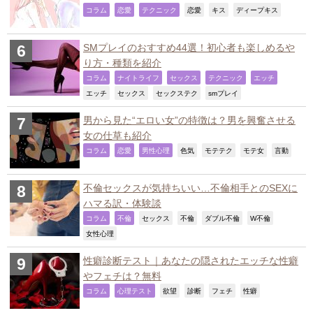
,
,
,
,
,
,
コラム
恋愛
テクニック
恋愛
キス
ディープキス
SMプレイのおすすめ44選！初心者も楽しめるや
り方・種類を紹介
,
,
,
,
,
コラム
ナイトライフ
セックス
テクニック
エッチ
,
,
,
,
エッチ
セックス
セックステク
smプレイ
男から見た“エロい女”の特徴は？男を興奮させる
女の仕草も紹介
,
,
,
,
,
,
,
コラム
恋愛
男性心理
色気
モテテク
モテ女
言動
不倫セックスが気持ちいい…不倫相手とのSEXに
ハマる訳・体験談
,
,
,
,
,
,
コラム
不倫
セックス
不倫
ダブル不倫
W不倫
,
女性心理
性癖診断テスト｜あなたの隠されたエッチな性癖
やフェチは？無料
,
,
,
,
,
,
コラム
心理テスト
欲望
診断
フェチ
性癖