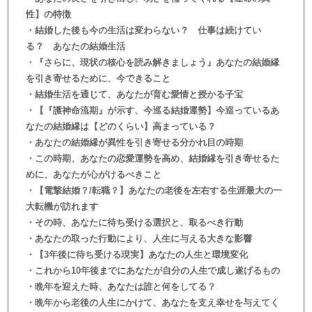
性】の特徴
・結婚した後も今の生活は変わらない？ 仕事は続けてい
る？ あなたの結婚生活
・『さらに、現状の核心を読み解きましょう』あなたの結婚縁
を引き寄せるために、今できること
・結婚生活を通じて、あなたが育む愛情と授かる子宝
・【『護神命流期』が示す、今巡る結婚運勢】今巡っているあ
なたの結婚縁は【どのくらい】高まっている？
・あなたの結婚縁が異性を引き寄せる分かれ目の時期
・この時期、あなたの恋愛運勢を高め、結婚縁を引き寄せるた
めに、あなたが心がけるべきこと
・【電撃結婚？/転職？】あなたの老後を左右する生涯最大の一
大転機が訪れます
・その時、あなたに待ち受ける選択と、取るべき行動
・あなたの取った行動により、人生に与える大きな影響
・【3年後に待ち受ける現実】あなたの人生と環境変化
・これから10年後までにあなたが自分の人生で成し遂げるもの
・晩年を迎えた時、あなたは誰と何をしてる？
・晩年から老後の人生にかけて、あなたを支え幸せを与えてく