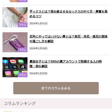
手ックスとは？指を絡ませるセックスのやり方・興奮を高
めるコツ
2024年1月31日
コラム
厄年にやってはいけない事とは？前厄・本厄・後厄の意味
や過ごし方を解説
2024年1月26日
コラム
裏垢女子とは？SNSの裏アカウントで投稿する人の特
徴・例を解説
2024年1月25日
コラム
全てのコラムをみる
コラムランキング