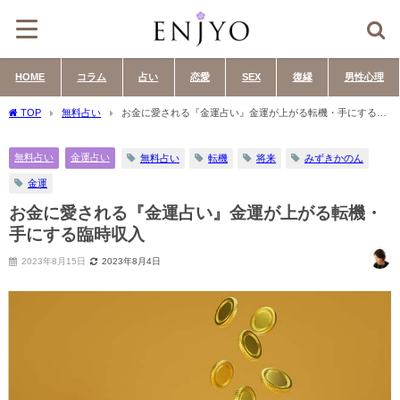
HOME
コラム
占い
恋愛
SEX
復縁
男性心理
TOP
無料占い
お金に愛される『金運占い』金運が上がる転機・手にする臨
時収入
無料占い
金運占い
無料占い
転機
将来
みずきかのん
金運
お金に愛される『金運占い』金運が上がる転機・
手にする臨時収入
2023年8月15日
2023年8月4日