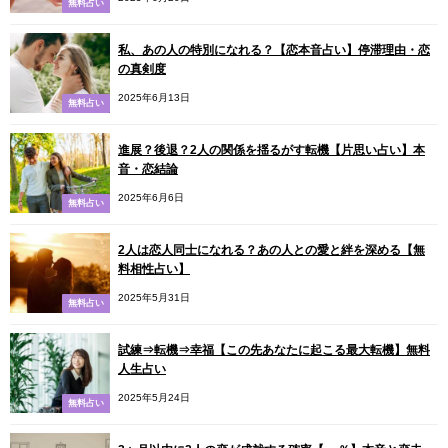
無料占い
私、あの人の特別になれる？【恋本音占い】停滞理由・恋
の真剣度
2025年6月13日
無料占い
進展？後退？2人の関係を揺るがす転機【片思い占い】本
音・恋結論
2025年6月6日
無料占い
2人は恋人同士になれる？あの人との愛と絆を深める【無
料相性占い】
2025年5月31日
無料占い
試練⇒転機⇒幸福【この先あなたに起こる最大転機】無料
人生占い
2025年5月24日
無料占い