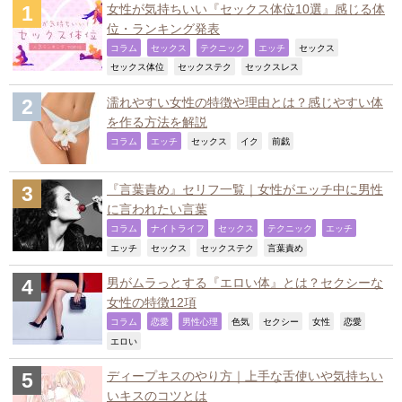
女性が気持ちいい『セックス体位10選』感じる体
位・ランキング発表
,
,
,
,
,
コラム
セックス
テクニック
エッチ
セックス
,
,
,
セックス体位
セックステク
セックスレス
濡れやすい女性の特徴や理由とは？感じやすい体
を作る方法を解説
,
,
,
,
,
コラム
エッチ
セックス
イク
前戯
『言葉責め』セリフ一覧｜女性がエッチ中に男性
に言われたい言葉
,
,
,
,
,
コラム
ナイトライフ
セックス
テクニック
エッチ
,
,
,
,
エッチ
セックス
セックステク
言葉責め
男がムラっとする『エロい体』とは？セクシーな
女性の特徴12項
,
,
,
,
,
,
,
コラム
恋愛
男性心理
色気
セクシー
女性
恋愛
,
エロい
ディープキスのやり方｜上手な舌使いや気持ちい
いキスのコツとは