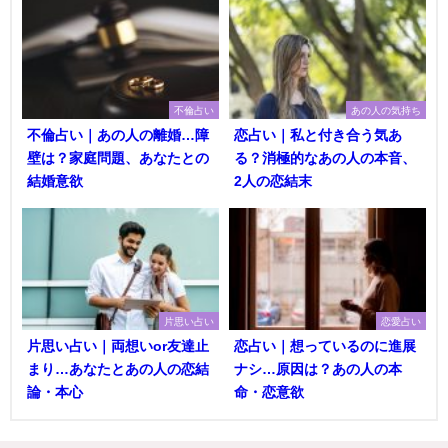
不倫占い
あの人の気持ち
不倫占い｜あの人の離婚…障
恋占い｜私と付き合う気あ
壁は？家庭問題、あなたとの
る？消極的なあの人の本音、
結婚意欲
2人の恋結末
片思い占い
恋愛占い
片思い占い｜両想いor友達止
恋占い｜想っているのに進展
まり…あなたとあの人の恋結
ナシ…原因は？あの人の本
論・本心
命・恋意欲