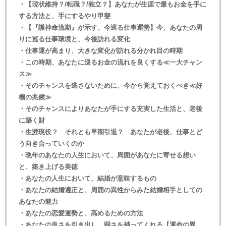
・【現状維持？/転職？/独立？】あなたが生涯で最もお金を手に
する方法と、手にするやり甲斐
・【『護神命流期』が示す、今巡る仕事運勢】今、あなたの周
りに巡る仕事環境と、今後訪れる変化
・仕事運が高まり、大きな変化が訪れる分かれ目の時期
・この時期、あなたに巡るお金の流れを良くする≪一大チャン
ス≫
・そのチャンスを逃さないために、今から覚えておくべき≪好
機の兆候≫
・そのチャンスによりあなたが手にする充実した生活と、老後
に築く財
・生涯現役？ それとも早期引退？ あなたが老後、仕事とど
う向き合っていくのか
・晩年のあなたの人生において、周囲があなたに寄せる想い
と、築き上げる美徳
・あなたの人生において、結婚が意味するもの
・あなたの結婚適正と、周囲の異性からみた結婚相手としての
あなたの魅力
・あなたの恋愛運勢と、高めるための方法
・あなたの良さを引き出し、弱さを補ってくれる【運命の異