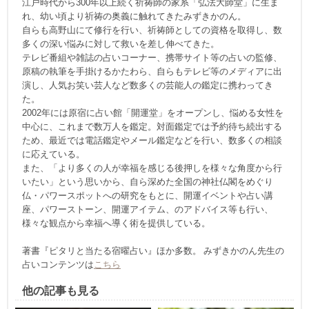
江戸時代から300年以上続く祈祷師の家系「弘法大師堂」に生ま
れ、幼い頃より祈祷の奥義に触れてきたみずきかのん。
自らも高野山にて修行を行い、祈祷師としての資格を取得し、数
多くの深い悩みに対して救いを差し伸べてきた。
テレビ番組や雑誌の占いコーナー、携帯サイト等の占いの監修、
原稿の執筆を手掛けるかたわら、自らもテレビ等のメディアに出
演し、人気お笑い芸人など数多くの芸能人の鑑定に携わってき
た。
2002年には原宿に占い館「開運堂」をオープンし、悩める女性を
中心に、これまで数万人を鑑定。対面鑑定では予約待ち続出する
ため、最近では電話鑑定やメール鑑定などを行い、数多くの相談
に応えている。
また、「より多くの人が幸福を感じる後押しを様々な角度から行
いたい」という思いから、自ら深めた全国の神社仏閣をめぐり
仏・パワースポットへの研究をもとに、開運イベントや占い講
座、パワーストーン、開運アイテム、のアドバイス等も行い、
様々な観点から幸福へ導く術を提供している。
著書『ピタリと当たる宿曜占い』ほか多数。 みずきかのん先生の
占いコンテンツは
こちら
他の記事も見る