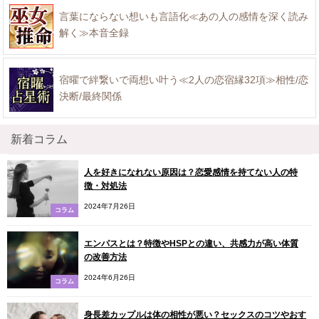
言葉にならない想いも言語化≪あの人の感情を深く読み
解く≫本音全録
宿曜で絆繋いで両想い叶う≪2人の恋宿縁32項≫相性/恋
決断/最終関係
新着コラム
人を好きになれない原因は？恋愛感情を持てない人の特
徴・対処法
2024年7月26日
コラム
エンパスとは？特徴やHSPとの違い、共感力が高い体質
の改善方法
2024年6月26日
コラム
身長差カップルは体の相性が悪い？セックスのコツやおす