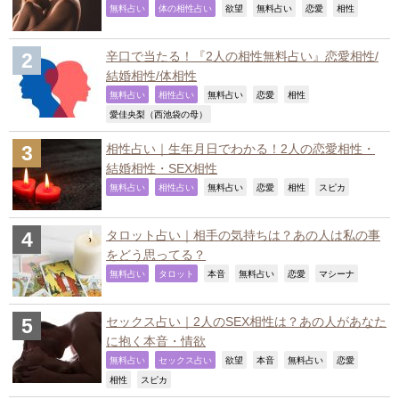
,
,
,
,
,
,
無料占い
体の相性占い
欲望
無料占い
恋愛
相性
辛口で当たる！『2人の相性無料占い』恋愛相性/
結婚相性/体相性
,
,
,
,
,
無料占い
相性占い
無料占い
恋愛
相性
,
愛佳央梨（西池袋の母）
相性占い｜生年月日でわかる！2人の恋愛相性・
結婚相性・SEX相性
,
,
,
,
,
,
無料占い
相性占い
無料占い
恋愛
相性
スピカ
タロット占い｜相手の気持ちは？あの人は私の事
をどう思ってる？
,
,
,
,
,
,
無料占い
タロット
本音
無料占い
恋愛
マシーナ
セックス占い｜2人のSEX相性は？あの人があなた
に抱く本音・情欲
,
,
,
,
,
,
無料占い
セックス占い
欲望
本音
無料占い
恋愛
,
,
相性
スピカ