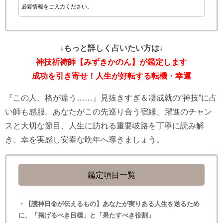
必要情報をご入力ください。
↓もっと詳しく占いたい方は↓
神技祈祷師【みずきかのん】が鑑定します
成功を引き寄せ！人生が好転する転機・幸運
『この人、格が違う……』見抜きすぎ＆凄成就の“神技”に占
い師も感服。あなたがこの先巡り合う宿縁、躍進のチャン
スと大切な節目、人生に訪れる重要岐路を丁寧に読み解
き、幸を実感し安泰な晩年へ導きましょう。
鑑定項目一覧
・【護神日命が伝えるもの】あなたが実りある人生を送るため
に、「掲げるべき目標」と「果たすべき役割」