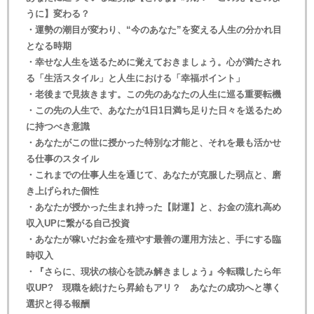
うに】変わる？
・運勢の潮目が変わり、“今のあなた”を変える人生の分かれ目
となる時期
・幸せな人生を送るために覚えておきましょう。心が満たされ
る「生活スタイル」と人生における「幸福ポイント」
・老後まで見抜きます。この先のあなたの人生に巡る重要転機
・この先の人生で、あなたが1日1日満ち足りた日々を送るため
に持つべき意識
・あなたがこの世に授かった特別な才能と、それを最も活かせ
る仕事のスタイル
・これまでの仕事人生を通じて、あなたが克服した弱点と、磨
き上げられた個性
・あなたが授かった生まれ持った【財運】と、お金の流れ高め
収入UPに繋がる自己投資
・あなたが稼いだお金を殖やす最善の運用方法と、手にする臨
時収入
・『さらに、現状の核心を読み解きましょう』今転職したら年
収UP? 現職を続けたら昇給もアリ？ あなたの成功へと導く
選択と得る報酬