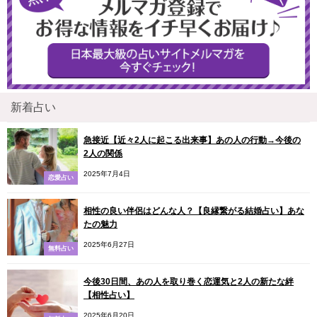
新着占い
急接近【近々2人に起こる出来事】あの人の行動→今後の
2人の関係
2025年7月4日
恋愛占い
相性の良い伴侶はどんな人？【良縁繋がる結婚占い】あな
たの魅力
2025年6月27日
無料占い
今後30日間、あの人を取り巻く恋運気と2人の新たな絆
【相性占い】
2025年6月20日