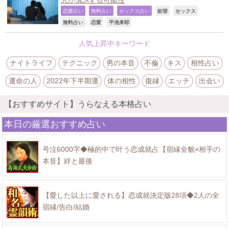
人がSEXする可能性
,
,
,
,
,
恋愛占い
無料占い
セックス占い
欲望
セックス
,
,
,
無料占い
恋愛
平池来耶
人気上昇中キーワード
ナイトライフ
テクニック
男の本音
不倫
キス
相性占い
運命の人
2022年下半期運
体の相性
復縁
エッチ
出会い
【おすすめサイト】うらなえる本格占い
本日の厳選おすすめ占い
号泣6000字◆極的中で叶う恋成就占【宿縁全貌×相手の
本音】絆と最後
【愛した以上に愛される】恋成就決定版28項◆2人の全
宿縁/告白/結婚