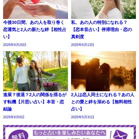
今後30日間、あの人を取り巻く
私、あの人の特別になれる？
恋運気と2人の新たな絆【相性占
【恋本音占い】停滞理由・恋の
い】
真剣度
2025年6月20日
2025年6月13日
進展？後退？2人の関係を揺るが
2人は恋人同士になれる？あの人
す転機【片思い占い】本音・恋
との愛と絆を深める【無料相性
結論
占い】
2025年6月6日
2025年5月31日