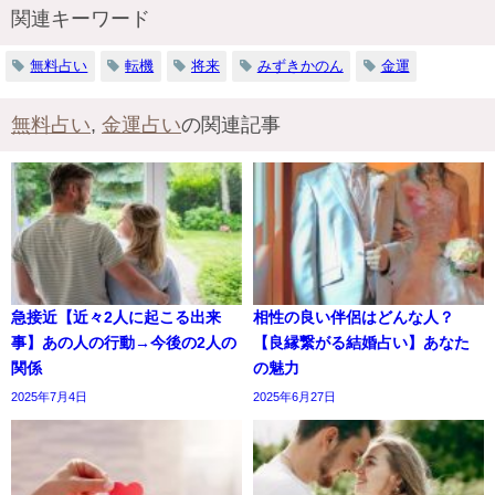
関連キーワード
無料占い
転機
将来
みずきかのん
金運
無料占い
,
金運占い
の関連記事
急接近【近々2人に起こる出来
相性の良い伴侶はどんな人？
事】あの人の行動→今後の2人の
【良縁繋がる結婚占い】あなた
関係
の魅力
2025年7月4日
2025年6月27日