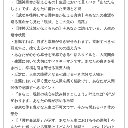
・【護神月命が伝えるもの】生涯において貫くべき「あなたら
しさ」です。あなたに備わった美徳と才能
・【成功を後押しする護神命が伝える真実】今あなたの生涯を
巡る運命から見た「現状」とこの先の「活路」
・【護神天流陣が伝えるもの】今あなたに訪れている、人生の
運命状況
・意識すれば、自ずと幸福が引き寄せられます。克服すべき≪
弱点≫と、捨て去るべき≪ものの捉え方≫
・あなたが心から幸せを実感できる生活スタイルと、人間関係
・生涯において大切にすべきキーマンです。あなたの良さを引
き出し、幸福を引き寄せる重要人物
・反対に、人生の障壁となる≪避けるべき危険な人物≫
・生涯において深く豊かな人脈を築く秘訣です。あなたが人間
関係で意識すべきポイント
・『さらに、現状の核心を読み解きましょう』叶えれば“今”が
変わります。あなたの魂が求める欲望
・健康な体も豊かな人生に不可欠です。今から労わるべき体の
部分
・【『護神命流期』が示す、あなた人生における今の運勢】今
あなたに巡っている運勢は【どんな】時期？ この先【どのよ