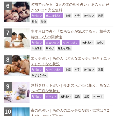
名前でわかる『2人の体の相性占い』あの人が好
きなHは？完全無料
,
,
,
,
,
,
無料占い
体の相性占い
欲望
本音
無料占い
恋愛
,
,
相性
月香
生年月日で占う『次あなたがSEXする人』相手の
特徴、2人の関係性
,
,
,
,
,
無料占い
出会い占い
セックス占い
無料占い
出会い
,
,
,
平池来耶
縁結び
身近な異性
エッチ占い｜あの人はどんなエッチが好き？エッ
チしたくなる状況
,
,
,
,
,
,
無料占い
セックス占い
欲望
本音
無料占い
恋愛
,
みずきかのん
無料タロット占い｜今あの人が心に抱く、あなた
への正直な気持ち
,
,
,
,
,
,
無料占い
タロット
無料占い
恋愛
進展
マシーナ
夜の恋占い｜あの人のエッチな妄想・欲求は？2