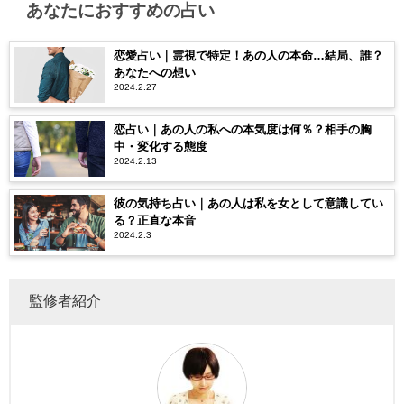
あなたにおすすめの占い
恋愛占い｜霊視で特定！あの人の本命…結局、誰？
あなたへの想い
2024.2.27
恋占い｜あの人の私への本気度は何％？相手の胸
中・変化する態度
2024.2.13
彼の気持ち占い｜あの人は私を女として意識してい
る？正直な本音
2024.2.3
監修者紹介