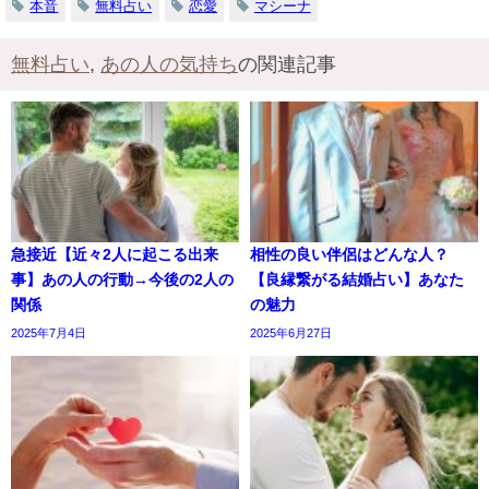
本音
無料占い
恋愛
マシーナ
無料占い
,
あの人の気持ち
の関連記事
急接近【近々2人に起こる出来
相性の良い伴侶はどんな人？
事】あの人の行動→今後の2人の
【良縁繋がる結婚占い】あなた
関係
の魅力
2025年7月4日
2025年6月27日