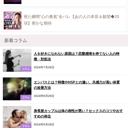
視た瞬間“心の奥底”全バレ【あの人の本音＆願望◆20
項】密かな期待
新着コラム
人を好きになれない原因は？恋愛感情を持てない人の特
徴・対処法
2024年7月26日
コラム
エンパスとは？特徴やHSPとの違い、共感力が高い体質
の改善方法
2024年6月26日
コラム
身長差カップルは体の相性が悪い？セックスのコツやおす
すめの体位
2024年5月29日
コラム