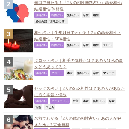
辛口で当たる！『2人の相性無料占い』恋愛相性/
結婚相性/体相性
,
,
,
,
,
無料占い
相性占い
無料占い
恋愛
相性
,
愛佳央梨（西池袋の母）
相性占い｜生年月日でわかる！2人の恋愛相性・
結婚相性・SEX相性
,
,
,
,
,
,
無料占い
相性占い
無料占い
恋愛
相性
スピカ
タロット占い｜相手の気持ちは？あの人は私の事
をどう思ってる？
,
,
,
,
,
,
無料占い
タロット
本音
無料占い
恋愛
マシーナ
セックス占い｜2人のSEX相性は？あの人があなた
に抱く本音・情欲
,
,
,
,
,
,
無料占い
セックス占い
欲望
本音
無料占い
恋愛
,
,
相性
スピカ
名前でわかる『2人の体の相性占い』あの人が好
きなHは？完全無料