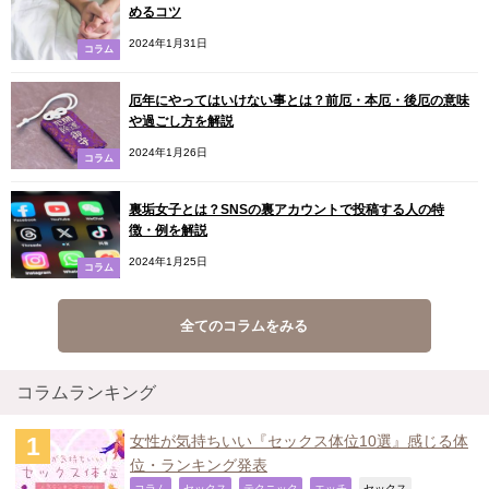
めるコツ
2024年1月31日
コラム
厄年にやってはいけない事とは？前厄・本厄・後厄の意味
や過ごし方を解説
2024年1月26日
コラム
裏垢女子とは？SNSの裏アカウントで投稿する人の特
徴・例を解説
2024年1月25日
コラム
全てのコラムをみる
コラムランキング
女性が気持ちいい『セックス体位10選』感じる体
位・ランキング発表
,
,
,
,
,
コラム
セックス
テクニック
エッチ
セックス