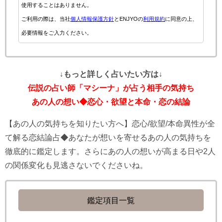
使用することはありません。
ご利用の際は、当社
個人情報保護方針
とENJYOの
利用規約
に同意の上、
必要情報をご入力ください。
↓もっと詳しく占いたい方は↓
伝説の占い師「マシーナ」が占う相手の気持ち
あの人の想い◆恋心・欲望と本命・恋の結論
【あの人の気持ちを知りたい方へ】恋心/欲望/本命異性が全
て解る恋結論占◆あなたが想いを寄せるあの人の気持ちを
徹底的に鑑定します。さらにあの人の想いが高まる日や2人
の関係変化も見逃さないでくださいね。
鑑定項目一覧