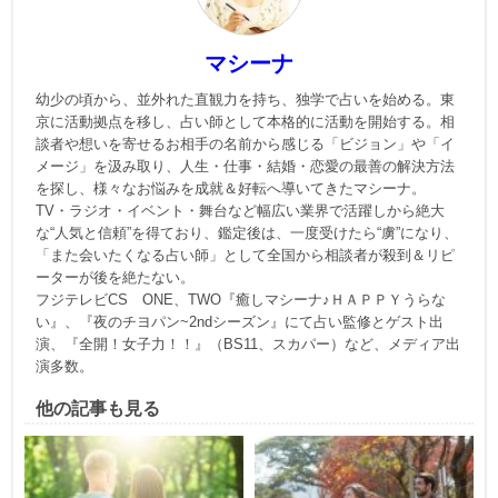
マシーナ
幼少の頃から、並外れた直観力を持ち、独学で占いを始める。東
京に活動拠点を移し、占い師として本格的に活動を開始する。相
談者や想いを寄せるお相手の名前から感じる「ビジョン」や「イ
メージ」を汲み取り、人生・仕事・結婚・恋愛の最善の解決方法
を探し、様々なお悩みを成就＆好転へ導いてきたマシーナ。
TV・ラジオ・イベント・舞台など幅広い業界で活躍しから絶大
な“人気と信頼”を得ており、鑑定後は、一度受けたら“虜”になり、
「また会いたくなる占い師」として全国から相談者が殺到＆リピ
ーターが後を絶たない。
フジテレビCS ONE、TWO『癒しマシーナ♪ＨＡＰＰＹうらな
い』、『夜のチヨパン~2ndシーズン』にて占い監修とゲスト出
演、『全開！女子力！！』（BS11、スカパー）など、メディア出
演多数。
他の記事も見る