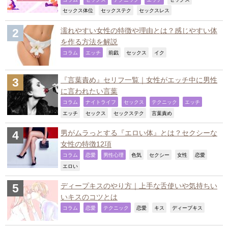
,
,
,
セックス体位
セックステク
セックスレス
濡れやすい女性の特徴や理由とは？感じやすい体
を作る方法を解説
,
,
,
,
,
コラム
エッチ
前戯
セックス
イク
『言葉責め』セリフ一覧｜女性がエッチ中に男性
に言われたい言葉
,
,
,
,
,
コラム
ナイトライフ
セックス
テクニック
エッチ
,
,
,
,
エッチ
セックス
セックステク
言葉責め
男がムラっとする『エロい体』とは？セクシーな
女性の特徴12項
,
,
,
,
,
,
,
コラム
恋愛
男性心理
色気
セクシー
女性
恋愛
,
エロい
ディープキスのやり方｜上手な舌使いや気持ちい
いキスのコツとは
,
,
,
,
,
,
コラム
恋愛
テクニック
恋愛
キス
ディープキス