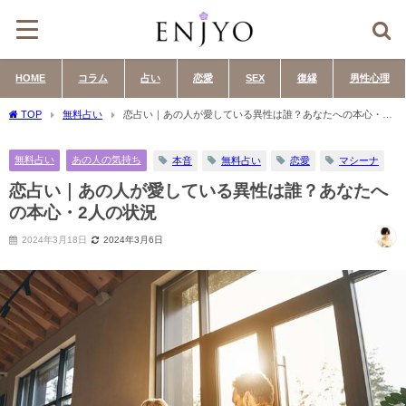
HOME
コラム
占い
恋愛
SEX
復縁
男性心理
TOP
無料占い
恋占い｜あの人が愛している異性は誰？あなたへの本心・2
人の状況
無料占い
あの人の気持ち
本音
無料占い
恋愛
マシーナ
恋占い｜あの人が愛している異性は誰？あなたへ
の本心・2人の状況
2024年3月18日
2024年3月6日