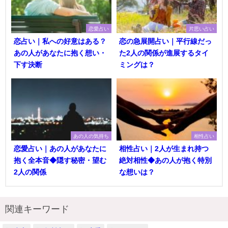
恋愛占い
片思い占い
恋占い｜私への好意はある？
恋の急展開占い｜平行線だっ
あの人があなたに抱く想い・
た2人の関係が進展するタイ
下す決断
ミングは？
あの人の気持ち
相性占い
恋愛占い｜あの人があなたに
相性占い｜2人が生まれ持つ
抱く全本音◆隠す秘密・望む
絶対相性◆あの人が抱く特別
2人の関係
な想いは？
関連キーワード