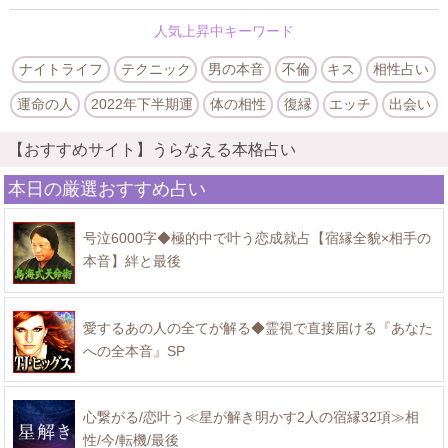
人気上昇中キーワード
ナイトライフ
テクニック
男の本音
不倫
キス
相性占い
運命の人
2022年下半期運
体の相性
復縁
エッチ
出会い
【おすすめサイト】うらなえる本格占い
本日の厳選おすすめ占い
号泣6000字◆極的中で叶う恋成就占【宿縁全貌×相手の
本音】絆と最後
愛するあの人の全てが解る◆霊視で直接届ける『あなた
への全本音』SP
心繋がる/恋叶う≪星が解き明かす2人の宿縁32項≫相
性/今/転機/最後