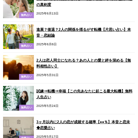
の真剣度
2025年6月13日
無料占い
進展？後退？2人の関係を揺るがす転機【片思い占い】本
音・恋結論
2025年6月6日
無料占い
2人は恋人同士になれる？あの人との愛と絆を深める【無
料相性占い】
2025年5月31日
無料占い
試練⇒転機⇒幸福【この先あなたに起こる最大転機】無料
人生占い
2025年5月24日
無料占い
3ヶ月以内に2人の恋が成就する確率【●●％】本音と恋未
◆恋愛占い
2025年5月17日