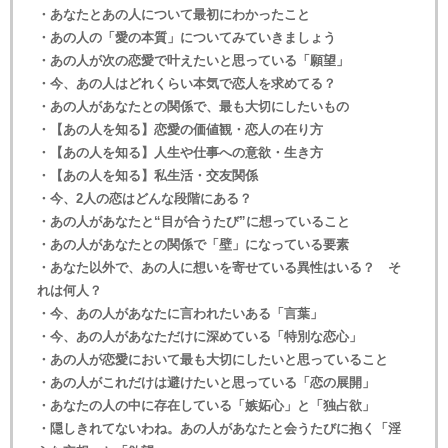
・あなたとあの人について最初にわかったこと
・あの人の「愛の本質」についてみていきましょう
・あの人が次の恋愛で叶えたいと思っている「願望」
・今、あの人はどれくらい本気で恋人を求めてる？
・あの人があなたとの関係で、最も大切にしたいもの
・【あの人を知る】恋愛の価値観・恋人の在り方
・【あの人を知る】人生や仕事への意欲・生き方
・【あの人を知る】私生活・交友関係
・今、2人の恋はどんな段階にある？
・あの人があなたと“目が合うたび”に想っていること
・あの人があなたとの関係で「壁」になっている要素
・あなた以外で、あの人に想いを寄せている異性はいる？ そ
れは何人？
・今、あの人があなたに言われたいある「言葉」
・今、あの人があなただけに深めている「特別な恋心」
・あの人が恋愛において最も大切にしたいと思っていること
・あの人がこれだけは避けたいと思っている「恋の展開」
・あなたの人の中に存在している「嫉妬心」と「独占欲」
・隠しきれてないわね。あの人があなたと会うたびに抱く「淫