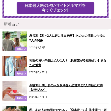
新着占い
急接近【近々2人に起こる出来事】あの人の行動→今後の
2人の関係
2025年7月4日
恋愛占い
相性の良い伴侶はどんな人？【良縁繋がる結婚占い】あな
たの魅力
2025年6月27日
無料占い
今後30日間、あの人を取り巻く恋運気と2人の新たな絆
【相性占い】
2025年6月20日
無料占い
私、あの人の特別になれる？【恋本音占い】停滞理由・恋