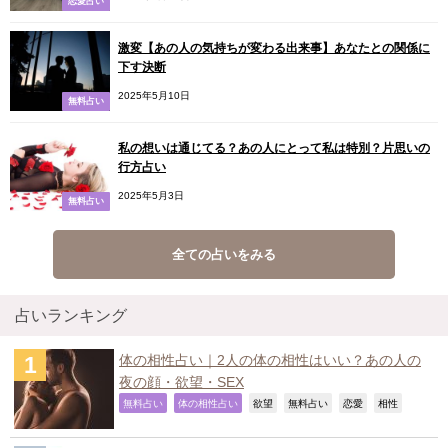
恋愛占い
激変【あの人の気持ちが変わる出来事】あなたとの関係に
下す決断
2025年5月10日
無料占い
私の想いは通じてる？あの人にとって私は特別？片思いの
行方占い
2025年5月3日
無料占い
全ての占いをみる
占いランキング
体の相性占い｜2人の体の相性はいい？あの人の
夜の顔・欲望・SEX
,
,
,
,
,
,
無料占い
体の相性占い
欲望
無料占い
恋愛
相性