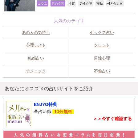
,
,
,
,
,
,
コラム
男の本音
性質
男性心理
言動
付き合い方
人気のカテゴリ
あの人の気持ち
セックス占い
心理テスト
タロット
結婚占い
男性心理
テクニック
不倫占い
あなたにオススメの占いサイトをご紹介
ENJYO特典
全占い師
10分無料
＞＞今すぐ確認する