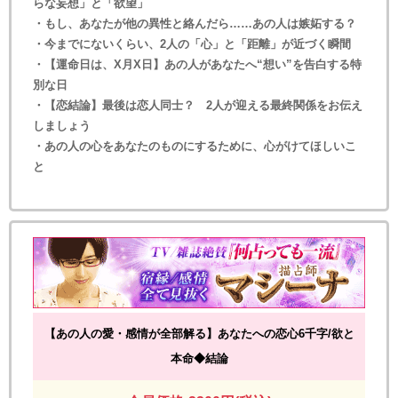
らな妄想」と「欲望」
・もし、あなたが他の異性と絡んだら……あの人は嫉妬する？
・今までにないくらい、2人の「心」と「距離」が近づく瞬間
・【運命日は、X月X日】あの人があなたへ“想い”を告白する特
別な日
・【恋結論】最後は恋人同士？ 2人が迎える最終関係をお伝え
しましょう
・あの人の心をあなたのものにするために、心がけてほしいこ
と
【あの人の愛・感情が全部解る】あなたへの恋心6千字/欲と
本命◆結論