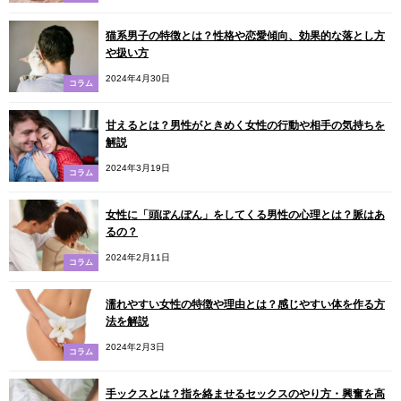
猫系男子の特徴とは？性格や恋愛傾向、効果的な落とし方
や扱い方
2024年4月30日
コラム
甘えるとは？男性がときめく女性の行動や相手の気持ちを
解説
2024年3月19日
コラム
女性に「頭ぽんぽん」をしてくる男性の心理とは？脈はあ
るの？
2024年2月11日
コラム
濡れやすい女性の特徴や理由とは？感じやすい体を作る方
法を解説
2024年2月3日
コラム
手ックスとは？指を絡ませるセックスのやり方・興奮を高