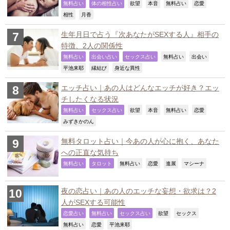
,
,
,
,
,
,
無料占い
体の相性占い
欲望
本音
無料占い
恋愛
,
,
相性
月香
生年月日で占う『次あなたがSEXする人』相手の
特徴、2人の関係性
,
,
,
,
,
無料占い
出会い占い
セックス占い
無料占い
出会い
,
,
,
平池来耶
縁結び
身近な異性
エッチ占い｜あの人はどんなエッチが好き？エッ
チしたくなる状況
,
,
,
,
,
,
無料占い
セックス占い
欲望
本音
無料占い
恋愛
,
みずきかのん
無料タロット占い｜今あの人が心に抱く、あなた
への正直な気持ち
,
,
,
,
,
,
無料占い
タロット
無料占い
恋愛
進展
マシーナ
夜の恋占い｜あの人のエッチな妄想・欲求は？2
人がSEXする可能性
,
,
,
,
,
恋愛占い
無料占い
セックス占い
欲望
セックス
,
,
,
無料占い
恋愛
平池来耶