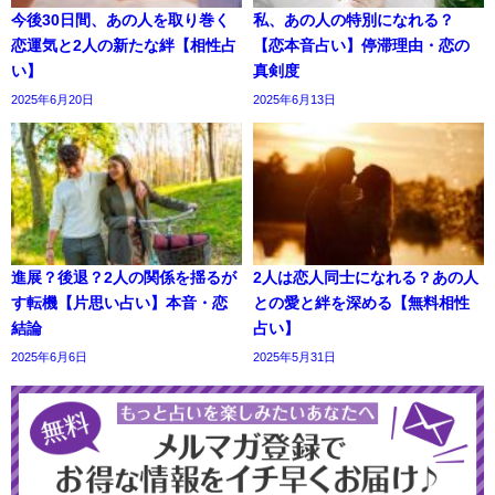
今後30日間、あの人を取り巻く
私、あの人の特別になれる？
恋運気と2人の新たな絆【相性占
【恋本音占い】停滞理由・恋の
い】
真剣度
2025年6月20日
2025年6月13日
進展？後退？2人の関係を揺るが
2人は恋人同士になれる？あの人
す転機【片思い占い】本音・恋
との愛と絆を深める【無料相性
結論
占い】
2025年6月6日
2025年5月31日