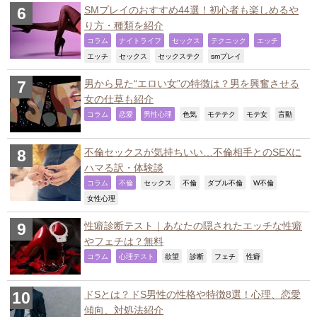
SMプレイのおすすめ44選！初心者も楽しめるや
り方・種類を紹介
,
,
,
,
,
コラム
ナイトライフ
セックス
テクニック
エッチ
,
,
,
,
エッチ
セックス
セックステク
smプレイ
男から見た“エロい女”の特徴は？男を興奮させる
女の仕草も紹介
,
,
,
,
,
,
,
コラム
恋愛
男性心理
色気
モテテク
モテ女
言動
不倫セックスが気持ちいい…不倫相手とのSEXに
ハマる訳・体験談
,
,
,
,
,
,
コラム
不倫
セックス
不倫
ダブル不倫
W不倫
,
女性心理
性癖診断テスト｜あなたの隠されたエッチな性癖
やフェチは？無料
,
,
,
,
,
,
コラム
心理テスト
欲望
診断
フェチ
性癖
ドSとは？ドS男性の性格や特徴8選！心理、恋愛
傾向、対処法紹介